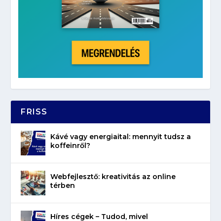
FRISS
Kávé vagy energiaital: mennyit tudsz a
koffeinről?
Webfejlesztő: kreativitás az online
térben
Híres cégek – Tudod, mivel