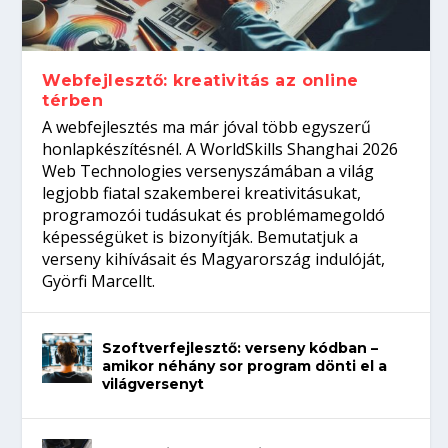
Így növelheted az esélyedet az
gépeket?
Tanulj szakmát!
amikor néhány sor program dönti el a
állásinterjúra...
világversenyt...
Webfejlesztő: kreativitás az online
térben
A webfejlesztés ma már jóval több egyszerű
honlapkészítésnél. A WorldSkills Shanghai 2026
Web Technologies versenyszámában a világ
legjobb fiatal szakemberei kreativitásukat,
programozói tudásukat és problémamegoldó
képességüket is bizonyítják. Bemutatjuk a
verseny kihívásait és Magyarország indulóját,
Györfi Marcellt.
Szoftverfejlesztő: verseny kódban –
amikor néhány sor program dönti el a
világversenyt