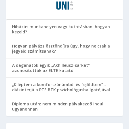
Hibázás munkahelyen vagy kutatásban: hogyan
kezeld?
Hogyan pályázz ösztöndíjra úgy, hogy ne csak a
jegyeid számítsanak?
A daganatok egyik „Akhilleusz-sarkát”
azonosították az ELTE kutatói
„Kiléptem a komfortzónámból és fejlődtem” –
diákinterjú a PTE BTK pszichológushallgatójával
Diploma után: nem minden pályakezdő indul
ugyanonnan