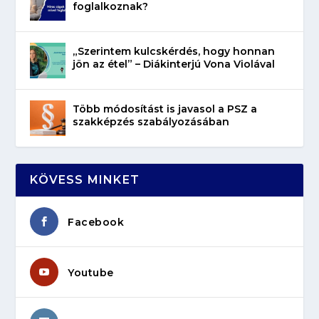
foglalkoznak?
„Szerintem kulcskérdés, hogy honnan
jön az étel” – Diákinterjú Vona Violával
Több módosítást is javasol a PSZ a
szakképzés szabályozásában
KÖVESS MINKET
Facebook
Youtube