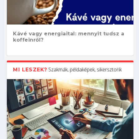
Kávé vagy energiaital: mennyit tudsz a
koffeinről?
Szakmák, példaképek, sikersztorik
MI LESZEK?
Hogyan készíts ATS-barát önéletrajzot?
Kitalálod, mire használják ezeket a
Nem sikerült az egyetemi felvételi?
Szoftverfejlesztő: verseny kódban –