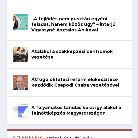
„A fejlődés nem pusztán egyéni
feladat, hanem közös ügy” – interjú
Vigassyné Asztalos Anikóval
Átalakul a szakképzési centrumok
vezetése
Átfogó oktatási reform előkészítése
kezdődik Csapodi Csaba vezetésével
A folyamatos tanulás kora: így alakul a
felnőttképzés Magyarországon