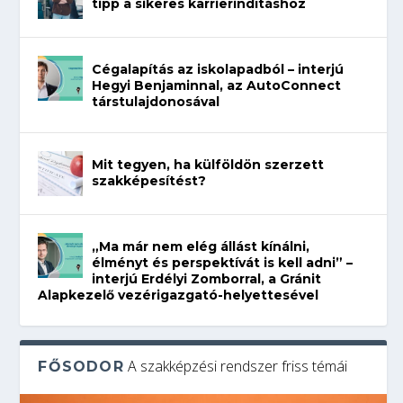
tipp a sikeres karrierindításhoz
Cégalapítás az iskolapadból – interjú
Hegyi Benjaminnal, az AutoConnect
társtulajdonosával
Mit tegyen, ha külföldön szerzett
szakképesítést?
„Ma már nem elég állást kínálni,
élményt és perspektívát is kell adni” –
interjú Erdélyi Zomborral, a Gránit
Alapkezelő vezérigazgató-helyettesével
A szakképzési rendszer friss témái
FŐSODOR