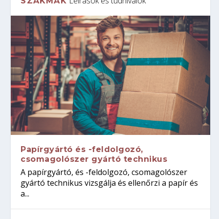
Leírások és tudnivalók
SZAKMÁK
Papírgyártó és -feldolgozó,
csomagolószer gyártó technikus
A papírgyártó, és -feldolgozó, csomagolószer
gyártó technikus vizsgálja és ellenőrzi a papír és
a...