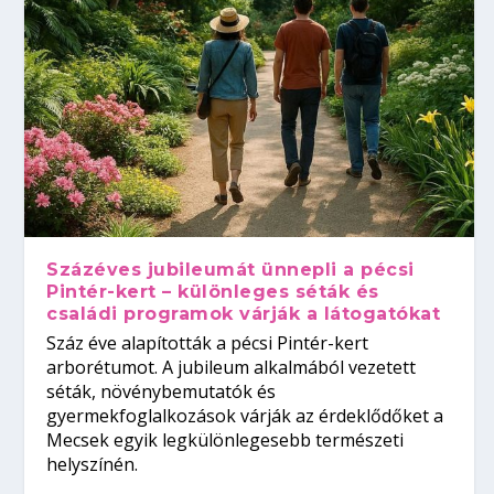
Százéves jubileumát ünnepli a pécsi
Pintér-kert – különleges séták és
családi programok várják a látogatókat
Száz éve alapították a pécsi Pintér-kert
arborétumot. A jubileum alkalmából vezetett
séták, növénybemutatók és
gyermekfoglalkozások várják az érdeklődőket a
Mecsek egyik legkülönlegesebb természeti
helyszínén.