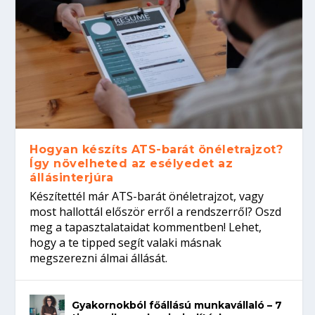
Hogyan készíts ATS-barát önéletrajzot?
Így növelheted az esélyedet az
állásinterjúra
Készítettél már ATS-barát önéletrajzot, vagy
most hallottál először erről a rendszerről? Oszd
meg a tapasztalataidat kommentben! Lehet,
hogy a te tipped segít valaki másnak
megszerezni álmai állását.
Gyakornokból főállású munkavállaló – 7