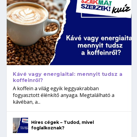
Kávé vagy energiaital: mennyit tudsz a
koffeinről?
A koffein a világ egyik leggyakrabban
fogyasztott élénkítő anyaga. Megtalálható a
kávéban, a...
Híres cégek – Tudod, mivel
foglalkoznak?