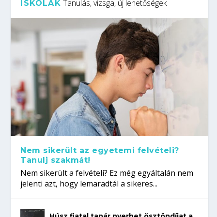
Tanulás, vizsga, új lehetőségek
ISKOLÁK
Nem sikerült az egyetemi felvételi?
Tanulj szakmát!
Nem sikerült a felvételi? Ez még egyáltalán nem
jelenti azt, hogy lemaradtál a sikeres...
Húsz fiatal tanár nyerhet ösztöndíjat a