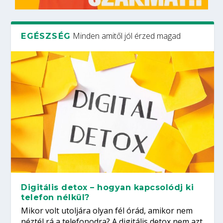
Minden amitől jól érzed magad
EGÉSZSÉG
Digitális detox – hogyan kapcsolódj ki
telefon nélkül?
Mikor volt utoljára olyan fél órád, amikor nem
néztél rá a telefonodra? A digitális detox nem azt