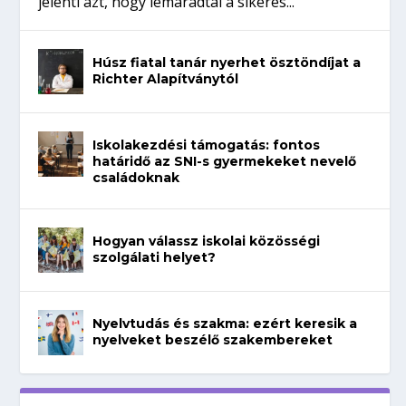
jelenti azt, hogy lemaradtál a sikeres...
Húsz fiatal tanár nyerhet ösztöndíjat a
Richter Alapítványtól
Iskolakezdési támogatás: fontos
határidő az SNI-s gyermekeket nevelő
családoknak
Hogyan válassz iskolai közösségi
szolgálati helyet?
Nyelvtudás és szakma: ezért keresik a
nyelveket beszélő szakembereket