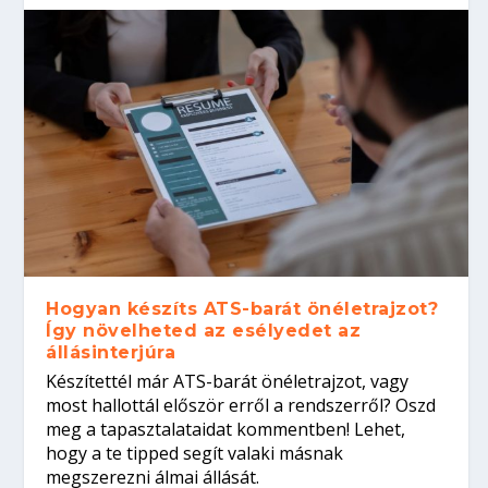
Hogyan készíts ATS-barát önéletrajzot?
Így növelheted az esélyedet az
állásinterjúra
Készítettél már ATS-barát önéletrajzot, vagy
most hallottál először erről a rendszerről? Oszd
meg a tapasztalataidat kommentben! Lehet,
hogy a te tipped segít valaki másnak
megszerezni álmai állását.