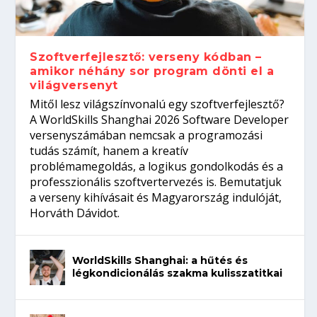
gépeket?
Tanulj szakmát!
amikor néhány sor program dönti el a
telefon nélkül?
világversenyt...
Szoftverfejlesztő: verseny kódban –
amikor néhány sor program dönti el a
világversenyt
Mitől lesz világszínvonalú egy szoftverfejlesztő?
A WorldSkills Shanghai 2026 Software Developer
versenyszámában nemcsak a programozási
tudás számít, hanem a kreatív
problémamegoldás, a logikus gondolkodás és a
professzionális szoftvertervezés is. Bemutatjuk
a verseny kihívásait és Magyarország indulóját,
Horváth Dávidot.
WorldSkills Shanghai: a hűtés és
légkondicionálás szakma kulisszatitkai