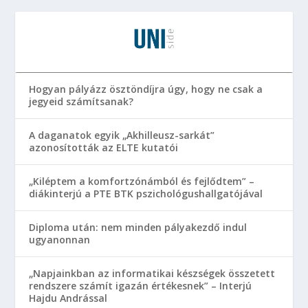
Hogyan pályázz ösztöndíjra úgy, hogy ne csak a
jegyeid számítsanak?
A daganatok egyik „Akhilleusz-sarkát”
azonosították az ELTE kutatói
„Kiléptem a komfortzónámból és fejlődtem” –
diákinterjú a PTE BTK pszichológushallgatójával
Diploma után: nem minden pályakezdő indul
ugyanonnan
„Napjainkban az informatikai készségek összetett
rendszere számít igazán értékesnek” – Interjú
Hajdu Andrással