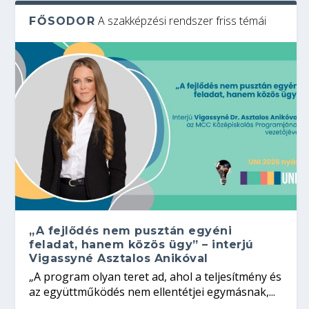
A szakképzési rendszer friss témái
FŐSODOR
„A fejlődés nem pusztán egyéni
feladat, hanem közös ügy” – interjú
Vigassyné Asztalos Anikóval
„A program olyan teret ad, ahol a teljesítmény és
az együttműködés nem ellentétjei egymásnak,...