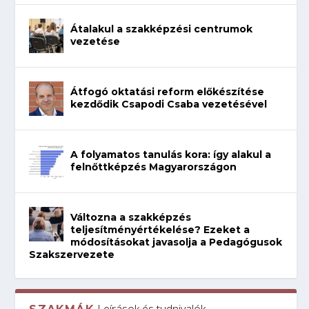
Átalakul a szakképzési centrumok
vezetése
Átfogó oktatási reform előkészítése
kezdődik Csapodi Csaba vezetésével
A folyamatos tanulás kora: így alakul a
felnőttképzés Magyarországon
Változna a szakképzés
teljesítményértékelése? Ezeket a
módosításokat javasolja a Pedagógusok
Szakszervezete
Leírások és tudnivalók