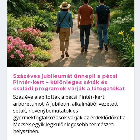
Százéves jubileumát ünnepli a pécsi
Pintér-kert – különleges séták és
családi programok várják a látogatókat
Száz éve alapították a pécsi Pintér-kert
arborétumot. A jubileum alkalmából vezetett
séták, növénybemutatók és
gyermekfoglalkozások várják az érdeklődőket a
Mecsek egyik legkülönlegesebb természeti
helyszínén.