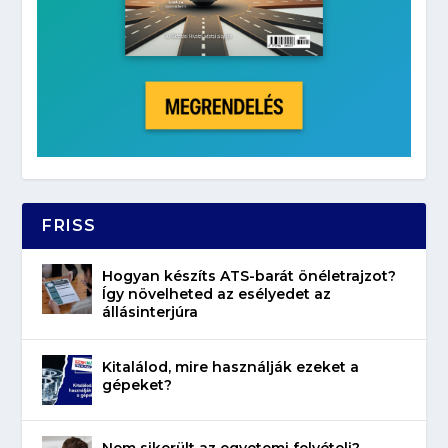
FRISS
Hogyan készíts ATS-barát önéletrajzot?
Így növelheted az esélyedet az
állásinterjúra
Kitalálod, mire használják ezeket a
gépeket?
Nem sikerült az egyetemi felvételi?