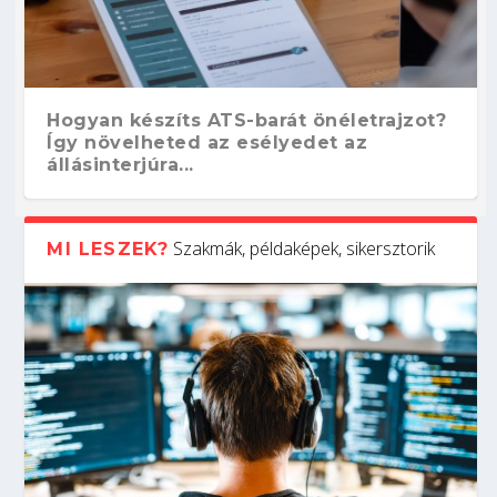
Hogyan készíts ATS-barát önéletrajzot?
Így növelheted az esélyedet az
állásinterjúra...
Szakmák, példaképek, sikersztorik
MI LESZEK?
Kitalálod, mire használják ezeket a
Nem sikerült az egyetemi felvételi?
Szoftverfejlesztő: verseny kódban –
Digitális detox – hogyan kapcsolódj ki