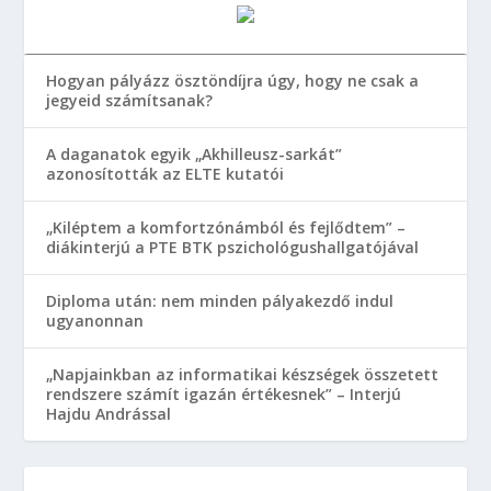
Hogyan pályázz ösztöndíjra úgy, hogy ne csak a
jegyeid számítsanak?
A daganatok egyik „Akhilleusz-sarkát”
azonosították az ELTE kutatói
„Kiléptem a komfortzónámból és fejlődtem” –
diákinterjú a PTE BTK pszichológushallgatójával
Diploma után: nem minden pályakezdő indul
ugyanonnan
„Napjainkban az informatikai készségek összetett
rendszere számít igazán értékesnek” – Interjú
Hajdu Andrással