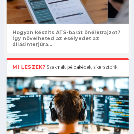
Hogyan készíts ATS-barát önéletrajzot?
Így növelheted az esélyedet az
állásinterjúra...
Szakmák, példaképek, sikersztorik
MI LESZEK?
Kitalálod, mire használják ezeket a
Nem sikerült az egyetemi felvételi?
Szoftverfejlesztő: verseny kódban –
Digitális detox – hogyan kapcsolódj ki