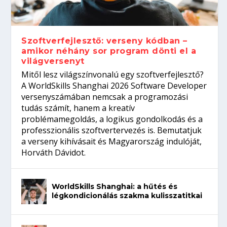
gépeket?
Tanulj szakmát!
amikor néhány sor program dönti el a
telefon nélkül?
világversenyt...
Szoftverfejlesztő: verseny kódban –
amikor néhány sor program dönti el a
világversenyt
Mitől lesz világszínvonalú egy szoftverfejlesztő?
A WorldSkills Shanghai 2026 Software Developer
versenyszámában nemcsak a programozási
tudás számít, hanem a kreatív
problémamegoldás, a logikus gondolkodás és a
professzionális szoftvertervezés is. Bemutatjuk
a verseny kihívásait és Magyarország indulóját,
Horváth Dávidot.
WorldSkills Shanghai: a hűtés és
légkondicionálás szakma kulisszatitkai