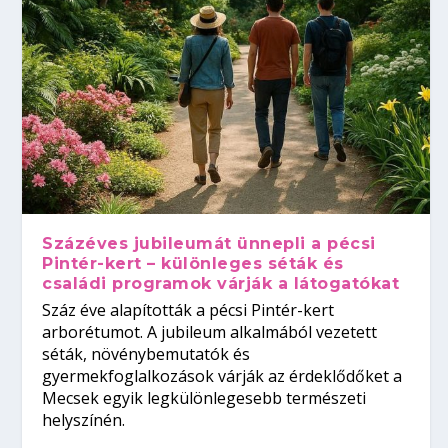
Százéves jubileumát ünnepli a pécsi
Pintér-kert – különleges séták és
családi programok várják a látogatókat
Száz éve alapították a pécsi Pintér-kert
arborétumot. A jubileum alkalmából vezetett
séták, növénybemutatók és
gyermekfoglalkozások várják az érdeklődőket a
Mecsek egyik legkülönlegesebb természeti
helyszínén.