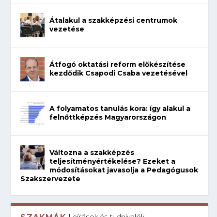
Átalakul a szakképzési centrumok
vezetése
Átfogó oktatási reform előkészítése
kezdődik Csapodi Csaba vezetésével
A folyamatos tanulás kora: így alakul a
felnőttképzés Magyarországon
Változna a szakképzés
teljesítményértékelése? Ezeket a
módosításokat javasolja a Pedagógusok
Szakszervezete
Leírások és tudnivalók