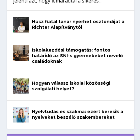
jelenti azt, hogy lemaradtál a sikeres...
Húsz fiatal tanár nyerhet ösztöndíjat a
Richter Alapítványtól
Iskolakezdési támogatás: fontos
határidő az SNI-s gyermekeket nevelő
családoknak
Hogyan válassz iskolai közösségi
szolgálati helyet?
Nyelvtudás és szakma: ezért keresik a
nyelveket beszélő szakembereket