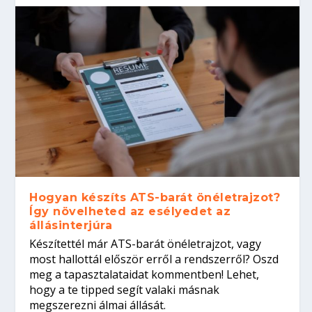
Hogyan készíts ATS-barát önéletrajzot?
Így növelheted az esélyedet az
állásinterjúra
Készítettél már ATS-barát önéletrajzot, vagy
most hallottál először erről a rendszerről? Oszd
meg a tapasztalataidat kommentben! Lehet,
hogy a te tipped segít valaki másnak
megszerezni álmai állását.