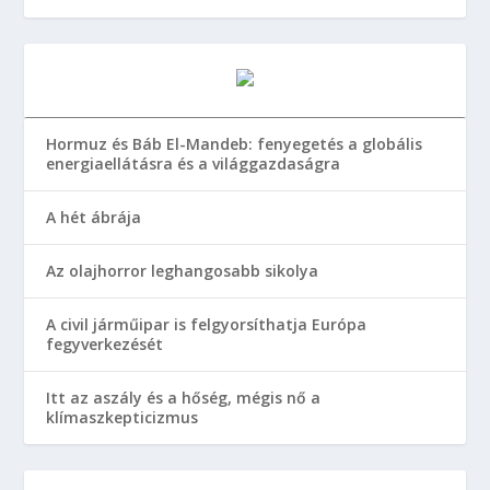
Hormuz és Báb El-Mandeb: fenyegetés a globális
energiaellátásra és a világgazdaságra
A hét ábrája
Az olajhorror leghangosabb sikolya
A civil járműipar is felgyorsíthatja Európa
fegyverkezését
Itt az aszály és a hőség, mégis nő a
klímaszkepticizmus