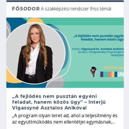
A szakképzési rendszer friss témái
FŐSODOR
„A fejlődés nem pusztán egyéni
feladat, hanem közös ügy” – interjú
Vigassyné Asztalos Anikóval
„A program olyan teret ad, ahol a teljesítmény és
az együttműködés nem ellentétjei egymásnak,...