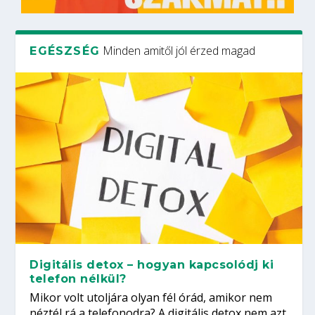
Minden amitől jól érzed magad
EGÉSZSÉG
Digitális detox – hogyan kapcsolódj ki
telefon nélkül?
Mikor volt utoljára olyan fél órád, amikor nem
néztél rá a telefonodra? A digitális detox nem azt