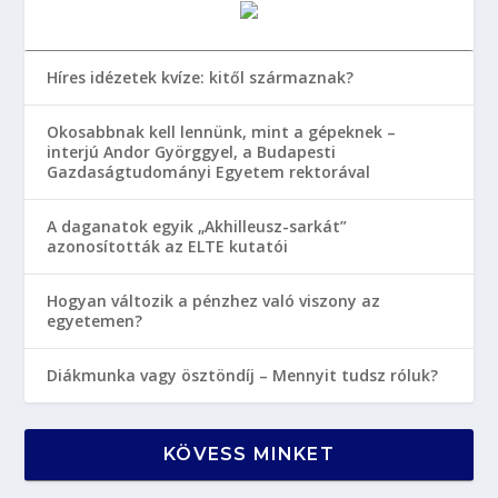
Híres idézetek kvíze: kitől származnak?
Okosabbnak kell lennünk, mint a gépeknek –
interjú Andor Györggyel, a Budapesti
Gazdaságtudományi Egyetem rektorával
A daganatok egyik „Akhilleusz-sarkát”
azonosították az ELTE kutatói
Hogyan változik a pénzhez való viszony az
egyetemen?
Diákmunka vagy ösztöndíj – Mennyit tudsz róluk?
KÖVESS MINKET