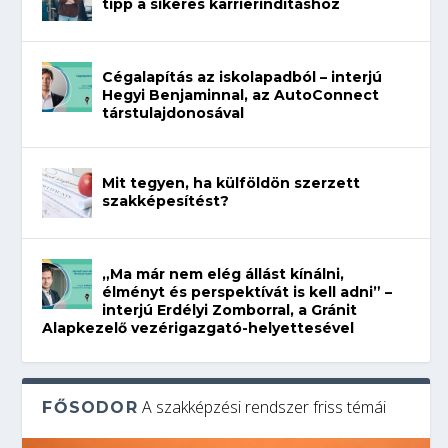
tipp a sikeres karrierindításhoz
Cégalapítás az iskolapadból – interjú
Hegyi Benjaminnal, az AutoConnect
társtulajdonosával
Mit tegyen, ha külföldön szerzett
szakképesítést?
„Ma már nem elég állást kínálni,
élményt és perspektívát is kell adni” –
interjú Erdélyi Zomborral, a Gránit
Alapkezelő vezérigazgató-helyettesével
A szakképzési rendszer friss témái
FŐSODOR