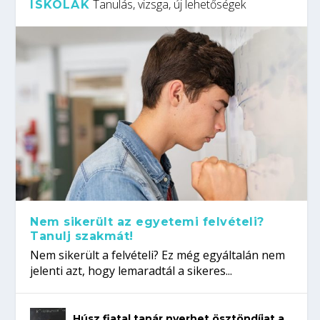
Tanulás, vizsga, új lehetőségek
ISKOLÁK
Nem sikerült az egyetemi felvételi?
Tanulj szakmát!
Nem sikerült a felvételi? Ez még egyáltalán nem
jelenti azt, hogy lemaradtál a sikeres...
Húsz fiatal tanár nyerhet ösztöndíjat a