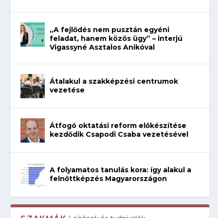
„A fejlődés nem pusztán egyéni
feladat, hanem közös ügy” – interjú
Vigassyné Asztalos Anikóval
Átalakul a szakképzési centrumok
vezetése
Átfogó oktatási reform előkészítése
kezdődik Csapodi Csaba vezetésével
A folyamatos tanulás kora: így alakul a
felnőttképzés Magyarországon