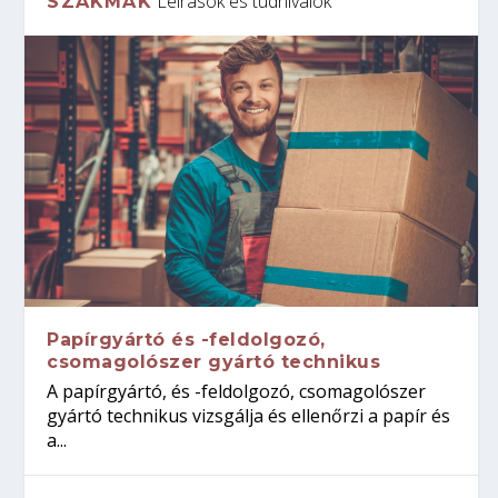
Leírások és tudnivalók
SZAKMÁK
Papírgyártó és -feldolgozó,
csomagolószer gyártó technikus
A papírgyártó, és -feldolgozó, csomagolószer
gyártó technikus vizsgálja és ellenőrzi a papír és
a...