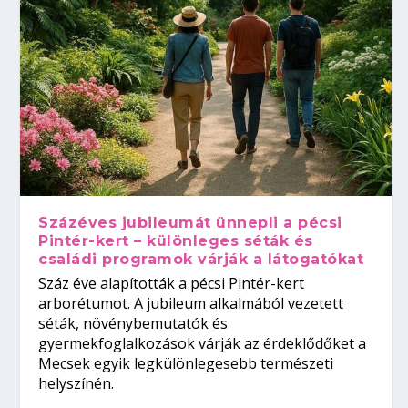
Százéves jubileumát ünnepli a pécsi
Pintér-kert – különleges séták és
családi programok várják a látogatókat
Száz éve alapították a pécsi Pintér-kert
arborétumot. A jubileum alkalmából vezetett
séták, növénybemutatók és
gyermekfoglalkozások várják az érdeklődőket a
Mecsek egyik legkülönlegesebb természeti
helyszínén.