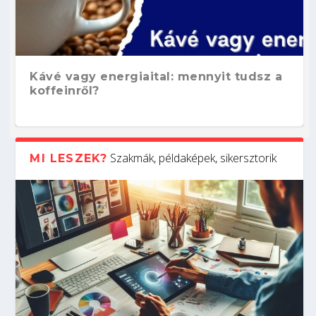
Kávé vagy energiaital: mennyit tudsz a
koffeinről?
Szakmák, példaképek, sikersztorik
MI LESZEK?
Hogyan készíts ATS-barát önéletrajzot?
Kitalálod, mire használják ezeket a
Nem sikerült az egyetemi felvételi?
Szoftverfejlesztő: verseny kódban –