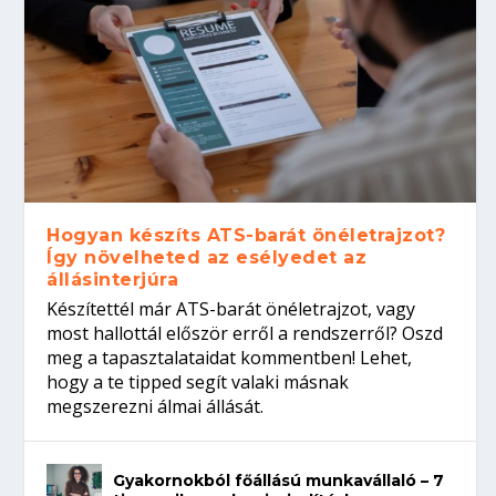
Hogyan készíts ATS-barát önéletrajzot?
Így növelheted az esélyedet az
állásinterjúra
Készítettél már ATS-barát önéletrajzot, vagy
most hallottál először erről a rendszerről? Oszd
meg a tapasztalataidat kommentben! Lehet,
hogy a te tipped segít valaki másnak
megszerezni álmai állását.
Gyakornokból főállású munkavállaló – 7