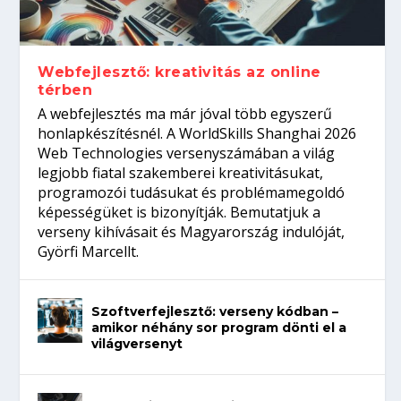
Így növelheted az esélyedet az
gépeket?
Tanulj szakmát!
amikor néhány sor program dönti el a
állásinterjúra...
világversenyt...
Webfejlesztő: kreativitás az online
térben
A webfejlesztés ma már jóval több egyszerű
honlapkészítésnél. A WorldSkills Shanghai 2026
Web Technologies versenyszámában a világ
legjobb fiatal szakemberei kreativitásukat,
programozói tudásukat és problémamegoldó
képességüket is bizonyítják. Bemutatjuk a
verseny kihívásait és Magyarország indulóját,
Györfi Marcellt.
Szoftverfejlesztő: verseny kódban –
amikor néhány sor program dönti el a
világversenyt