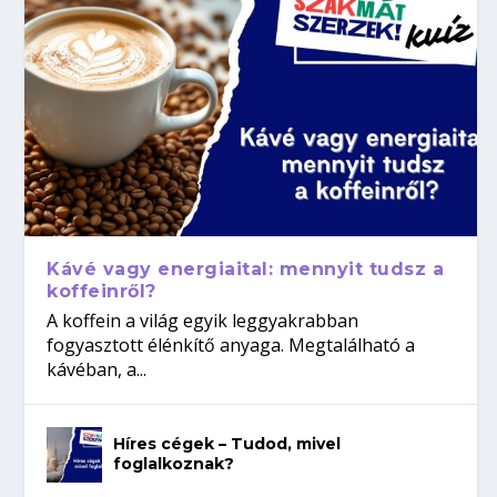
Kávé vagy energiaital: mennyit tudsz a
koffeinről?
A koffein a világ egyik leggyakrabban
fogyasztott élénkítő anyaga. Megtalálható a
kávéban, a...
Híres cégek – Tudod, mivel
foglalkoznak?