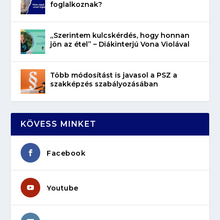
foglalkoznak?
„Szerintem kulcskérdés, hogy honnan
jön az étel” – Diákinterjú Vona Violával
Több módosítást is javasol a PSZ a
szakképzés szabályozásában
KÖVESS MINKET
Facebook
Youtube