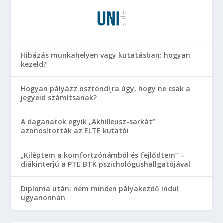
Hibázás munkahelyen vagy kutatásban: hogyan
kezeld?
Hogyan pályázz ösztöndíjra úgy, hogy ne csak a
jegyeid számítsanak?
A daganatok egyik „Akhilleusz-sarkát”
azonosították az ELTE kutatói
„Kiléptem a komfortzónámból és fejlődtem” –
diákinterjú a PTE BTK pszichológushallgatójával
Diploma után: nem minden pályakezdő indul
ugyanonnan