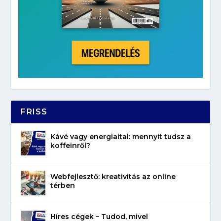
FRISS
Kávé vagy energiaital: mennyit tudsz a
koffeinről?
Webfejlesztő: kreativitás az online
térben
Híres cégek – Tudod, mivel