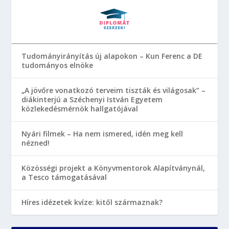
Tudományirányítás új alapokon – Kun Ferenc a DE
tudományos elnöke
„A jövőre vonatkozó terveim tiszták és világosak” –
diákinterjú a Széchenyi István Egyetem
közlekedésmérnök hallgatójával
Nyári filmek – Ha nem ismered, idén meg kell
nézned!
Közösségi projekt a Könyvmentorok Alapítványnál,
a Tesco támogatásával
Híres idézetek kvíze: kitől származnak?