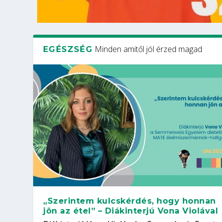
Minden amitől jól érzed magad
EGÉSZSÉG
„Szerintem kulcskérdés, hogy honnan
jön az étel” – Diákinterjú Vona Violával