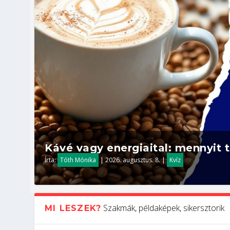
Kávé vagy energiaital: mennyit t
Írta:
Tóth Mónika
|
2026. augusztus. 8.
|
Kvíz
Szakmák, példaképek, sikersztorik
MI LESZEK?