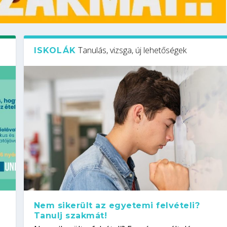
Tanulás, vizsga, új lehetőségek
ISKOLÁK
Nem sikerült az egyetemi felvételi?
Tanulj szakmát!