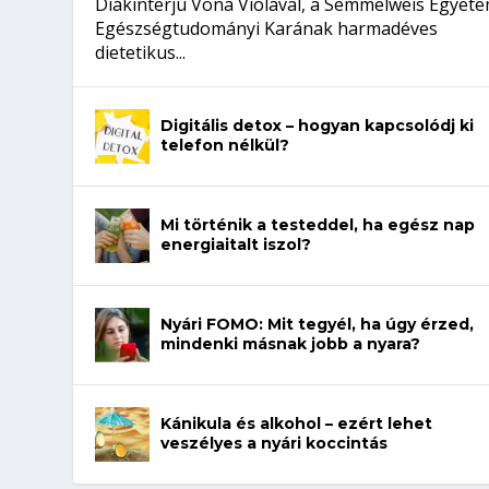
Diákinterjú Vona Violával, a Semmelweis Egyet
Egészségtudományi Karának harmadéves
dietetikus...
Digitális detox – hogyan kapcsolódj ki
telefon nélkül?
Mi történik a testeddel, ha egész nap
energiaitalt iszol?
Nyári FOMO: Mit tegyél, ha úgy érzed,
mindenki másnak jobb a nyara?
Kánikula és alkohol – ezért lehet
veszélyes a nyári koccintás