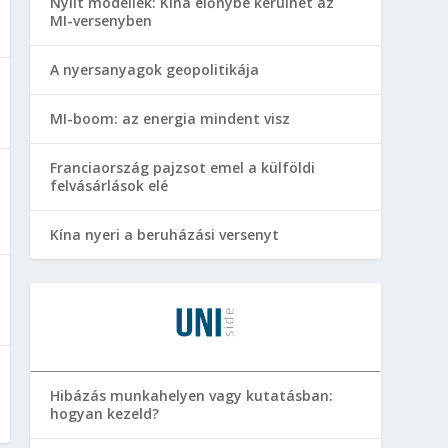
Nyílt modellek: Kína előnybe kerülhet az
MI-versenyben
A nyersanyagok geopolitikája
MI-boom: az energia mindent visz
Franciaország pajzsot emel a külföldi
felvásárlások elé
Kína nyeri a beruházási versenyt
Hibázás munkahelyen vagy kutatásban:
hogyan kezeld?