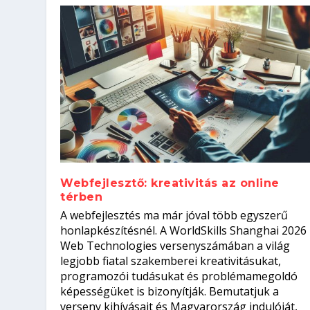
Webfejlesztő: kreativitás az online
térben
Hogyan készíts ATS-barát önélet
Szoftverfejlesztő: verseny kódb
A webfejlesztés ma már jóval több egyszerű
állásinterjúra...
Kitalálod, mire használják ezek
Nem sikerült az egyetemi felvét
el a világversenyt...
honlapkészítésnél. A WorldSkills Shanghai 2026
Web Technologies versenyszámában a világ
Írta:
Írta:
Írta:
Írta:
Oláh Erika
Tóth Mónika
Oláh Erika
Szakmát Szerzek
|
|
2026. augusztus. 5.
|
2026. augusztus. 4.
2026. augusztus. 4.
|
2026. augusztus. 3.
|
|
|
Munka
Iskolák
Kvíz
|
Mi leszek?
legjobb fiatal szakemberei kreativitásukat,
programozói tudásukat és problémamegoldó
képességüket is bizonyítják. Bemutatjuk a
verseny kihívásait és Magyarország indulóját,