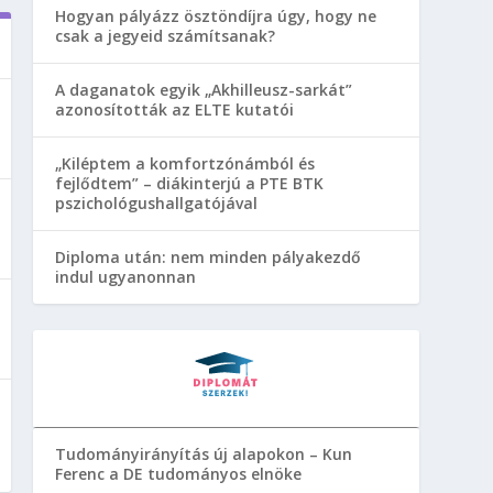
Hogyan pályázz ösztöndíjra úgy, hogy ne
csak a jegyeid számítsanak?
A daganatok egyik „Akhilleusz-sarkát”
azonosították az ELTE kutatói
„Kiléptem a komfortzónámból és
fejlődtem” – diákinterjú a PTE BTK
pszichológushallgatójával
Diploma után: nem minden pályakezdő
indul ugyanonnan
Tudományirányítás új alapokon – Kun
Ferenc a DE tudományos elnöke