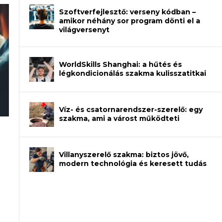
Szoftverfejlesztő: verseny kódban –
amikor néhány sor program dönti el a
világversenyt
WorldSkills Shanghai: a hűtés és
légkondicionálás szakma kulisszatitkai
Víz- és csatornarendszer-szerelő: egy
szakma, ami a várost működteti
rajzot? Így növelheted az esélyedet az
an – amikor néhány sor program dönti
Villanyszerelő szakma: biztos jövő,
modern technológia és keresett tudás
et a gépeket?
eli? Tanulj szakmát!