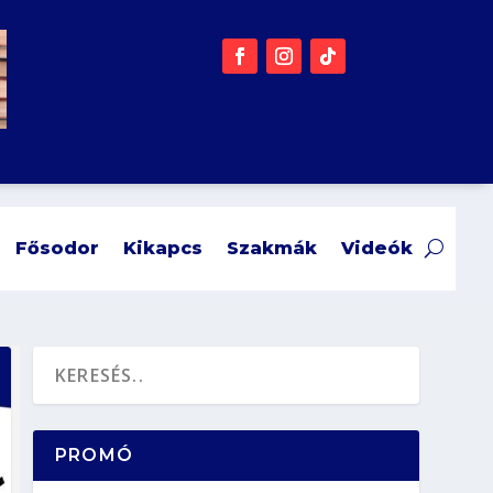
Fősodor
Kikapcs
Szakmák
Videók
PROMÓ