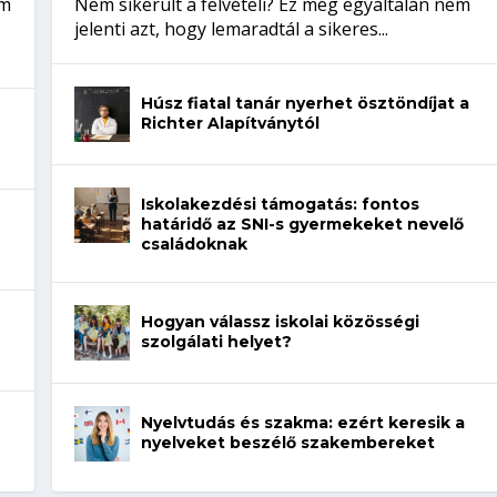
em
Nem sikerült a felvételi? Ez még egyáltalán nem
jelenti azt, hogy lemaradtál a sikeres...
Húsz fiatal tanár nyerhet ösztöndíjat a
Richter Alapítványtól
Iskolakezdési támogatás: fontos
határidő az SNI-s gyermekeket nevelő
családoknak
Hogyan válassz iskolai közösségi
szolgálati helyet?
Nyelvtudás és szakma: ezért keresik a
nyelveket beszélő szakembereket