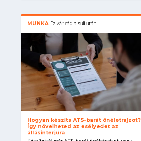
Ez vár rád a suli után
MUNKA
Hogyan készíts ATS-barát önéletrajzot?
Így növelheted az esélyedet az
állásinterjúra
Készítettél már ATS-barát önéletrajzot, vagy