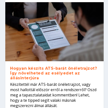
Hogyan készíts ATS-barát önéletrajzot?
Így növelheted az esélyedet az
állásinterjúra
Készítettél már ATS-barát önéletrajzot, vagy
most hallottál először erről a rendszerről? Oszd
meg a tapasztalataidat kommentben! Lehet,
hogy a te tipped segít valaki másnak
megszerezni álmai állását.