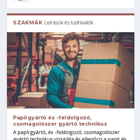
Leírások és tudnivalók
SZAKMÁK
Papírgyártó és -feldolgozó,
csomagolószer gyártó technikus
A papírgyártó, és -feldolgozó, csomagolószer
gyártó technikus vizsgálja és ellenőrzi a papír és