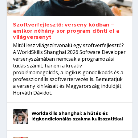
gépeket?
Tanulj szakmát!
amikor néhány sor program dönti el a
telefon nélkül?
világversenyt...
Szoftverfejlesztő: verseny kódban –
amikor néhány sor program dönti el a
világversenyt
Mitől lesz világszínvonalú egy szoftverfejlesztő?
A WorldSkills Shanghai 2026 Software Developer
versenyszámában nemcsak a programozási
tudás számít, hanem a kreatív
problémamegoldás, a logikus gondolkodás és a
professzionális szoftvertervezés is. Bemutatjuk
a verseny kihívásait és Magyarország indulóját,
Horváth Dávidot.
WorldSkills Shanghai: a hűtés és
légkondicionálás szakma kulisszatitkai