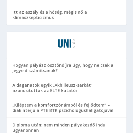
Itt az aszály és a hőség, mégis nő a
klímaszkepticizmus
Hogyan pályázz ösztöndíjra úgy, hogy ne csak a
jegyeid számítsanak?
A daganatok egyik „Akhilleusz-sarkát”
azonosították az ELTE kutatói
„Kiléptem a komfortzónámból és fejlődtem” –
diákinterjú a PTE BTK pszichológushallgatójával
Diploma után: nem minden pályakezdő indul
ugyanonnan