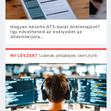
Hogyan készíts ATS-barát önéletrajzot?
Így növelheted az esélyedet az
állásinterjúra...
Szakmák, példaképek, sikersztorik
MI LESZEK?
Kitalálod, mire használják ezeket a
Nem sikerült az egyetemi felvételi?
Szoftverfejlesztő: verseny kódban –
Digitális detox – hogyan kapcsolódj ki