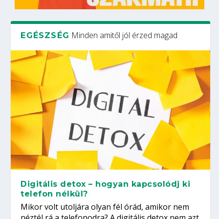
Minden amitől jól érzed magad
EGÉSZSÉG
Digitális detox – hogyan kapcsolódj ki
telefon nélkül?
Mikor volt utoljára olyan fél órád, amikor nem
néztél rá a telefonodra? A digitális detox nem azt