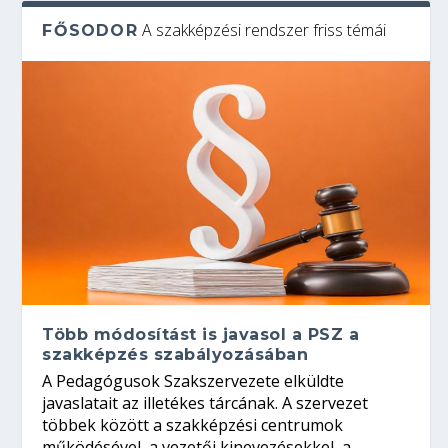
A szakképzési rendszer friss témái
FŐSODOR
Több módosítást is javasol a PSZ a
szakképzés szabályozásában
A Pedagógusok Szakszervezete elküldte
javaslatait az illetékes tárcának. A szervezet
többek között a szakképzési centrumok
működésével, a vezetői kinevezésekkel, a