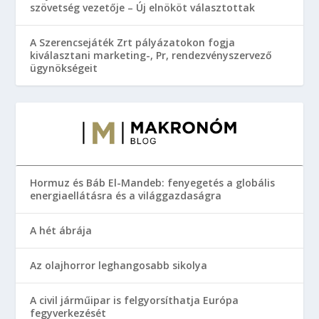
szövetség vezetője – Új elnököt választottak
A Szerencsejáték Zrt pályázatokon fogja
kiválasztani marketing-, Pr, rendezvényszervező
ügynökségeit
Hormuz és Báb El-Mandeb: fenyegetés a globális
energiaellátásra és a világgazdaságra
A hét ábrája
Az olajhorror leghangosabb sikolya
A civil járműipar is felgyorsíthatja Európa
fegyverkezését