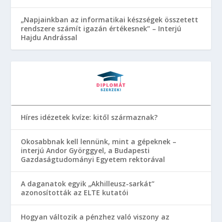
„Napjainkban az informatikai készségek összetett
rendszere számít igazán értékesnek” – Interjú
Hajdu Andrással
Híres idézetek kvíze: kitől származnak?
Okosabbnak kell lennünk, mint a gépeknek –
interjú Andor Györggyel, a Budapesti
Gazdaságtudományi Egyetem rektorával
A daganatok egyik „Akhilleusz-sarkát”
azonosították az ELTE kutatói
Hogyan változik a pénzhez való viszony az