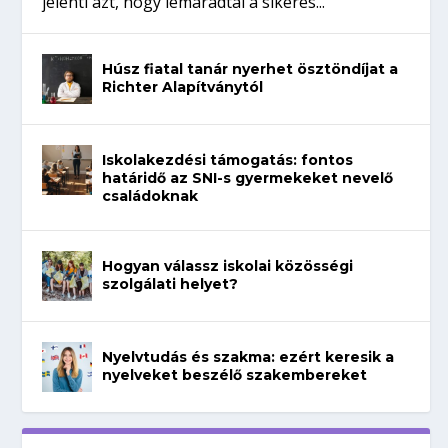
jelenti azt, hogy lemaradtál a sikeres...
Húsz fiatal tanár nyerhet ösztöndíjat a
Richter Alapítványtól
Iskolakezdési támogatás: fontos
határidő az SNI-s gyermekeket nevelő
családoknak
Hogyan válassz iskolai közösségi
szolgálati helyet?
Nyelvtudás és szakma: ezért keresik a
nyelveket beszélő szakembereket