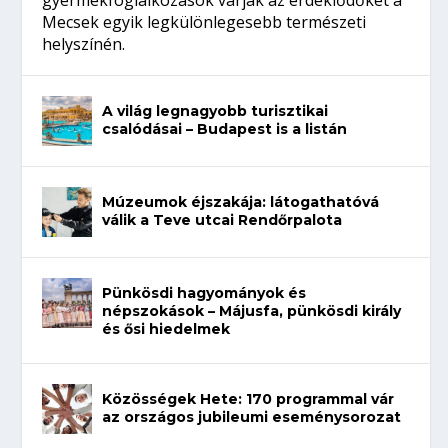
gyermekfoglalkozások várják az érdeklődőket a
Mecsek egyik legkülönlegesebb természeti
helyszínén.
A világ legnagyobb turisztikai
csalódásai – Budapest is a listán
Múzeumok éjszakája: látogathatóvá
válik a Teve utcai Rendőrpalota
Pünkösdi hagyományok és
népszokások – Májusfa, pünkösdi király
és ősi hiedelmek
Közösségek Hete: 170 programmal vár
az országos jubileumi eseménysorozat