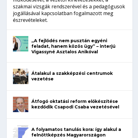
szakmai vizsgák rendszerével és a pedagógusok
jogállásával kapcsolatban fogalmazott meg
észrevételeket.
„A fejlődés nem pusztán egyéni
feladat, hanem közös ügy” – interjú
Vigassyné Asztalos Anikóval
Átalakul a szakképzési centrumok
vezetése
Átfogó oktatási reform előkészítése
kezdődik Csapodi Csaba vezetésével
A folyamatos tanulás kora: így alakul a
felnőttképzés Magyarországon