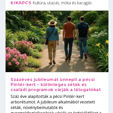
Kultúra, utazás, móka és kacagás
KIKAPCS
Százéves jubileumát ünnepli a pécsi
Pintér-kert – különleges séták és
családi programok várják a látogatókat
Száz éve alapították a pécsi Pintér-kert
arborétumot. A jubileum alkalmából vezetett
séták, növénybemutatók és