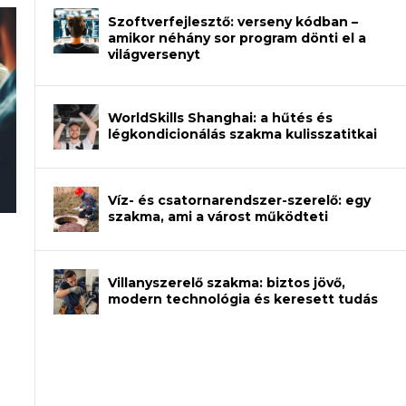
Szoftverfejlesztő: verseny kódban –
amikor néhány sor program dönti el a
világversenyt
WorldSkills Shanghai: a hűtés és
légkondicionálás szakma kulisszatitkai
Víz- és csatornarendszer-szerelő: egy
szakma, ami a várost működteti
an – amikor néhány sor program dönti
Villanyszerelő szakma: biztos jövő,
modern technológia és keresett tudás
et a gépeket?
eli? Tanulj szakmát!
ódj ki telefon nélkül?