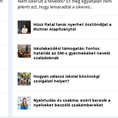
em
Nem sikerült a felvételi? Ez még egyáltalán nem
jelenti azt, hogy lemaradtál a sikeres...
Húsz fiatal tanár nyerhet ösztöndíjat a
Richter Alapítványtól
Iskolakezdési támogatás: fontos
határidő az SNI-s gyermekeket nevelő
családoknak
Hogyan válassz iskolai közösségi
szolgálati helyet?
Nyelvtudás és szakma: ezért keresik a
nyelveket beszélő szakembereket