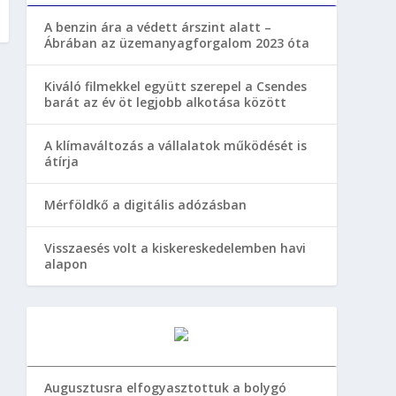
A benzin ára a védett árszint alatt –
Ábrában az üzemanyagforgalom 2023 óta
Kiváló filmekkel együtt szerepel a Csendes
barát az év öt legjobb alkotása között
A klímaváltozás a vállalatok működését is
átírja
Mérföldkő a digitális adózásban
Visszaesés volt a kiskereskedelemben havi
alapon
Augusztusra elfogyasztottuk a bolygó