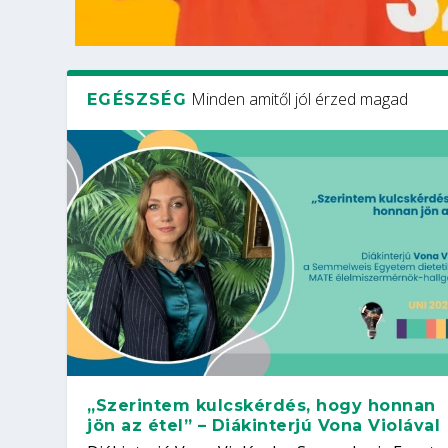
Minden amitől jól érzed magad
EGÉSZSÉG
„Szerintem kulcskérdés, hogy honnan
jön az étel” – Diákinterjú Vona Violával