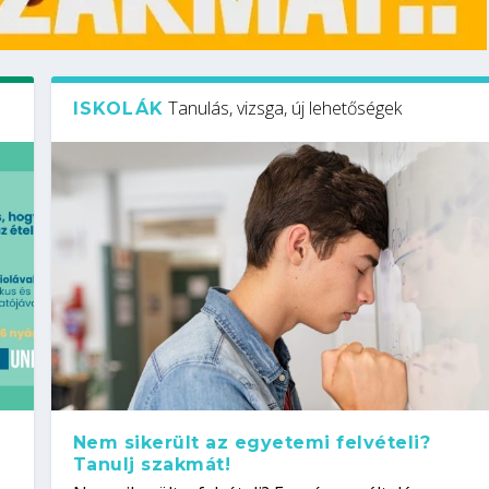
Tanulás, vizsga, új lehetőségek
ISKOLÁK
Nem sikerült az egyetemi felvételi?
Tanulj szakmát!