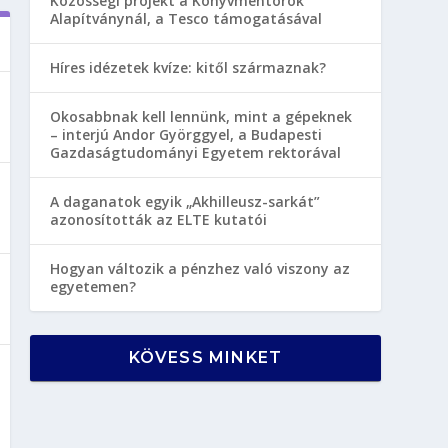
Közösségi projekt a Könyvmentorok
Alapítványnál, a Tesco támogatásával
Híres idézetek kvíze: kitől származnak?
Okosabbnak kell lennünk, mint a gépeknek
– interjú Andor Györggyel, a Budapesti
Gazdaságtudományi Egyetem rektorával
A daganatok egyik „Akhilleusz-sarkát”
azonosították az ELTE kutatói
Hogyan változik a pénzhez való viszony az
egyetemen?
KÖVESS MINKET