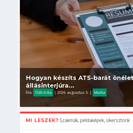
Hogyan készíts ATS-barát önélet
állásinterjúra...
Írta:
Oláh Erika
|
2026. augusztus. 5.
|
Munka
Szakmák, példaképek, sikersztorik
MI LESZEK?