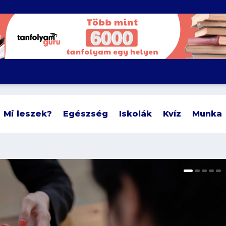
Mi leszek?
Egészség
Iskolák
Kvíz
Munka