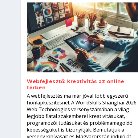
Webfejlesztő: kreativitás az online
térben
Szoftverfejlesztő: verseny kódb
A webfejlesztés ma már jóval több egyszerű
Kitalálod, mire használják ezek
Nem sikerült az egyetemi felvét
el a világversenyt...
Digitális detox – hogyan kapcsol
honlapkészítésnél. A WorldSkills Shanghai 2026
Web Technologies versenyszámában a világ
Írta:
Írta:
Írta:
Írta:
Tóth Mónika
Oláh Erika
Szakmát Szerzek
Oláh Erika
|
|
|
2026. augusztus. 4.
2026. augusztus. 3.
2026. augusztus. 4.
|
2026. augusztus. 3.
|
|
|
Iskolák
Egészség
Kvíz
|
Mi leszek?
legjobb fiatal szakemberei kreativitásukat,
programozói tudásukat és problémamegoldó
képességüket is bizonyítják. Bemutatjuk a
verseny kihívásait és Magyarország indulóját,