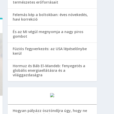
természetes erőforrásait
Felemás kép a boltokban: éves növekedés,
havi korrekció
És az MI végül megnyomja a nagy piros
gombot
Fúziós fegyverkezés: az USA lépéselőnybe
kerül
Hormuz és Báb El-Mandeb: fenyegetés a
globális energiaellátásra és a
világgazdaságra
Hogyan pályázz ösztöndíjra úgy, hogy ne