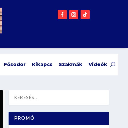
Fősodor
Kikapcs
Szakmák
Videók
PROMÓ