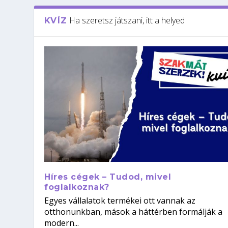
Ha szeretsz játszani, itt a helyed
KVÍZ
Híres cégek – Tudod, mivel
foglalkoznak?
Egyes vállalatok termékei ott vannak az
otthonunkban, mások a háttérben formálják a
modern...