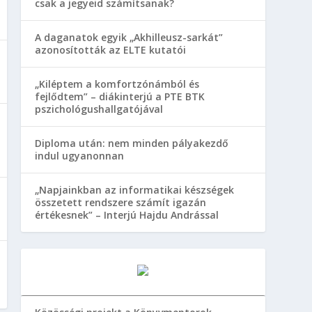
csak a jegyeid számítsanak?
A daganatok egyik „Akhilleusz-sarkát”
azonosították az ELTE kutatói
„Kiléptem a komfortzónámból és
fejlődtem” – diákinterjú a PTE BTK
pszichológushallgatójával
Diploma után: nem minden pályakezdő
indul ugyanonnan
„Napjainkban az informatikai készségek
összetett rendszere számít igazán
értékesnek” – Interjú Hajdu Andrással