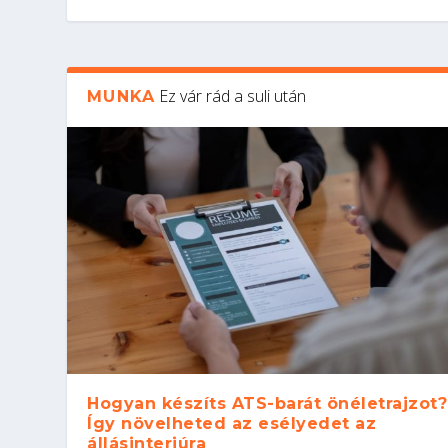
Ez vár rád a suli után
MUNKA
Hogyan készíts ATS-barát önéletrajzot?
Így növelheted az esélyedet az
állásinterjúra