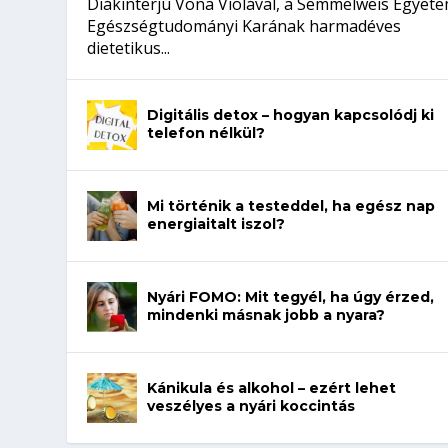
Diákinterjú Vona Violával, a Semmelweis Egyet
Egészségtudományi Karának harmadéves
dietetikus...
Digitális detox – hogyan kapcsolódj ki
telefon nélkül?
Mi történik a testeddel, ha egész nap
energiaitalt iszol?
Nyári FOMO: Mit tegyél, ha úgy érzed,
mindenki másnak jobb a nyara?
Kánikula és alkohol – ezért lehet
veszélyes a nyári koccintás