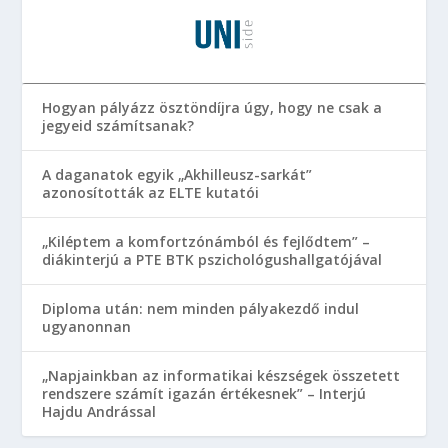
Hogyan pályázz ösztöndíjra úgy, hogy ne csak a
jegyeid számítsanak?
A daganatok egyik „Akhilleusz-sarkát”
azonosították az ELTE kutatói
„Kiléptem a komfortzónámból és fejlődtem” –
diákinterjú a PTE BTK pszichológushallgatójával
Diploma után: nem minden pályakezdő indul
ugyanonnan
„Napjainkban az informatikai készségek összetett
rendszere számít igazán értékesnek” – Interjú
Hajdu Andrással