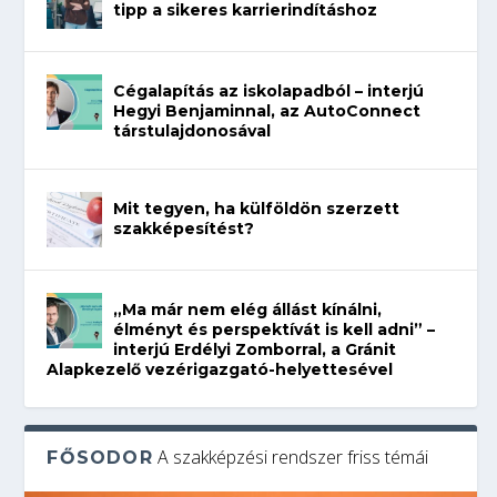
tipp a sikeres karrierindításhoz
Cégalapítás az iskolapadból – interjú
Hegyi Benjaminnal, az AutoConnect
társtulajdonosával
Mit tegyen, ha külföldön szerzett
szakképesítést?
„Ma már nem elég állást kínálni,
élményt és perspektívát is kell adni” –
interjú Erdélyi Zomborral, a Gránit
Alapkezelő vezérigazgató-helyettesével
A szakképzési rendszer friss témái
FŐSODOR