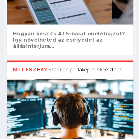
Hogyan készíts ATS-barát önéletrajzot?
Így növelheted az esélyedet az
állásinterjúra...
Szakmák, példaképek, sikersztorik
MI LESZEK?
Kitalálod, mire használják ezeket a
Nem sikerült az egyetemi felvételi?
Szoftverfejlesztő: verseny kódban –
Digitális detox – hogyan kapcsolódj ki