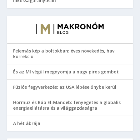
lakosságarányosan
Felemás kép a boltokban: éves növekedés, havi
korrekció
És az MI végül megnyomja a nagy piros gombot
Fúziós fegyverkezés: az USA lépéselőnybe kerül
Hormuz és Báb El-Mandeb: fenyegetés a globális
energiaellátásra és a világgazdaságra
A hét ábrája