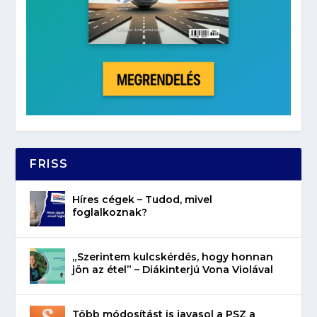
FRISS
Híres cégek – Tudod, mivel
foglalkoznak?
„Szerintem kulcskérdés, hogy honnan
jön az étel” – Diákinterjú Vona Violával
Több módosítást is javasol a PSZ a