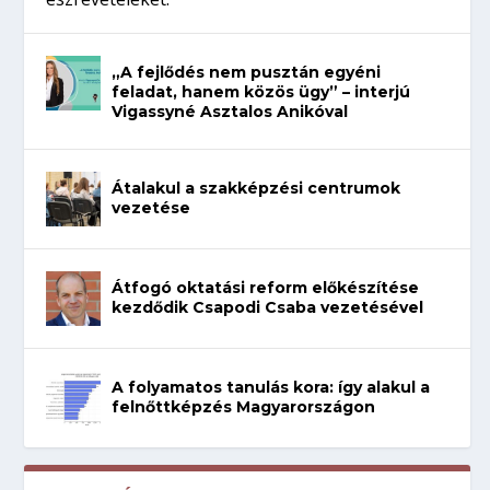
„A fejlődés nem pusztán egyéni
feladat, hanem közös ügy” – interjú
Vigassyné Asztalos Anikóval
Átalakul a szakképzési centrumok
vezetése
Átfogó oktatási reform előkészítése
kezdődik Csapodi Csaba vezetésével
A folyamatos tanulás kora: így alakul a
felnőttképzés Magyarországon