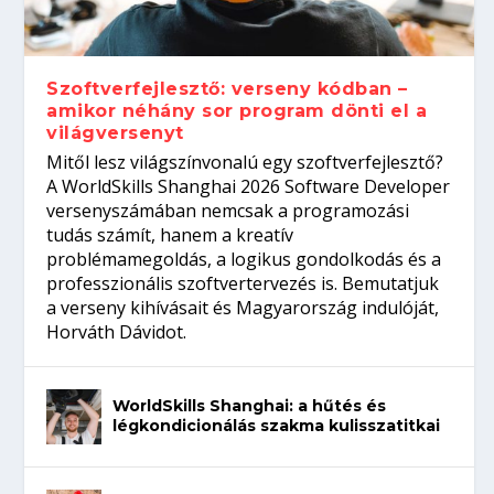
gépeket?
Tanulj szakmát!
amikor néhány sor program dönti el a
telefon nélkül?
világversenyt...
Szoftverfejlesztő: verseny kódban –
amikor néhány sor program dönti el a
világversenyt
Mitől lesz világszínvonalú egy szoftverfejlesztő?
A WorldSkills Shanghai 2026 Software Developer
versenyszámában nemcsak a programozási
tudás számít, hanem a kreatív
problémamegoldás, a logikus gondolkodás és a
professzionális szoftvertervezés is. Bemutatjuk
a verseny kihívásait és Magyarország indulóját,
Horváth Dávidot.
WorldSkills Shanghai: a hűtés és
légkondicionálás szakma kulisszatitkai