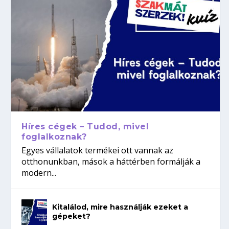
Híres cégek – Tudod, mivel
foglalkoznak?
Egyes vállalatok termékei ott vannak az
otthonunkban, mások a háttérben formálják a
modern...
Kitalálod, mire használják ezeket a
gépeket?