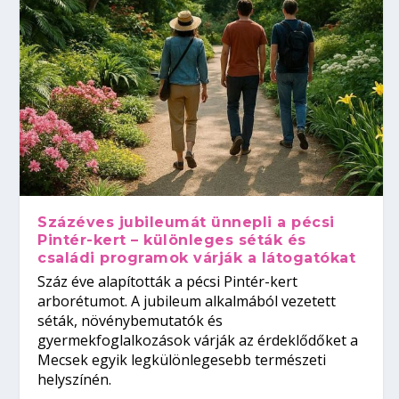
Százéves jubileumát ünnepli a pécsi
Pintér-kert – különleges séták és
családi programok várják a látogatókat
Száz éve alapították a pécsi Pintér-kert
arborétumot. A jubileum alkalmából vezetett
séták, növénybemutatók és
gyermekfoglalkozások várják az érdeklődőket a
Mecsek egyik legkülönlegesebb természeti
helyszínén.