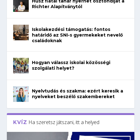
Húsz fiatal tanár nyerhet ösztöndíjat a
Richter Alapítványtól
Iskolakezdési támogatás: fontos
határidő az SNI-s gyermekeket nevelő
családoknak
Hogyan válassz iskolai közösségi
szolgálati helyet?
Nyelvtudás és szakma: ezért keresik a
nyelveket beszélő szakembereket
Ha szeretsz játszani, itt a helyed
KVÍZ