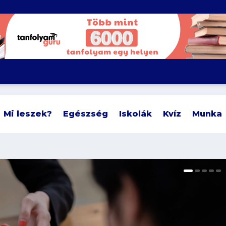
Mi leszek?
Egészség
Iskolák
Kvíz
Munka