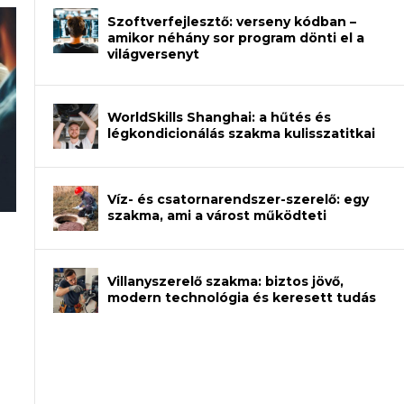
Szoftverfejlesztő: verseny kódban –
amikor néhány sor program dönti el a
világversenyt
WorldSkills Shanghai: a hűtés és
légkondicionálás szakma kulisszatitkai
Víz- és csatornarendszer-szerelő: egy
szakma, ami a várost működteti
an – amikor néhány sor program dönti
Villanyszerelő szakma: biztos jövő,
modern technológia és keresett tudás
et a gépeket?
eli? Tanulj szakmát!
ódj ki telefon nélkül?