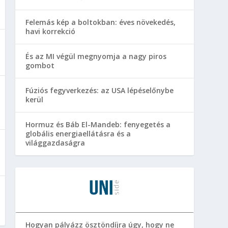
Felemás kép a boltokban: éves növekedés,
havi korrekció
És az MI végül megnyomja a nagy piros
gombot
Fúziós fegyverkezés: az USA lépéselőnybe
kerül
Hormuz és Báb El-Mandeb: fenyegetés a
globális energiaellátásra és a
világgazdaságra
Hogyan pályázz ösztöndíjra úgy, hogy ne