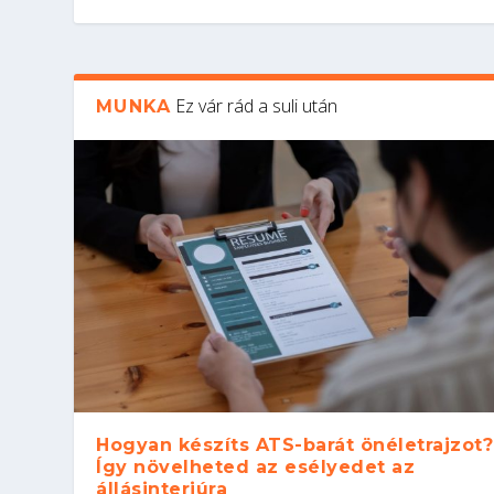
Ez vár rád a suli után
MUNKA
Hogyan készíts ATS-barát önéletrajzot?
Így növelheted az esélyedet az
állásinterjúra