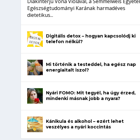
Diákinterjú Vona Violával, a Semmelweis Egyet
Egészségtudományi Karának harmadéves
dietetikus...
Digitális detox – hogyan kapcsolódj ki
telefon nélkül?
Mi történik a testeddel, ha egész nap
energiaitalt iszol?
Nyári FOMO: Mit tegyél, ha úgy érzed,
mindenki másnak jobb a nyara?
Kánikula és alkohol – ezért lehet
veszélyes a nyári koccintás