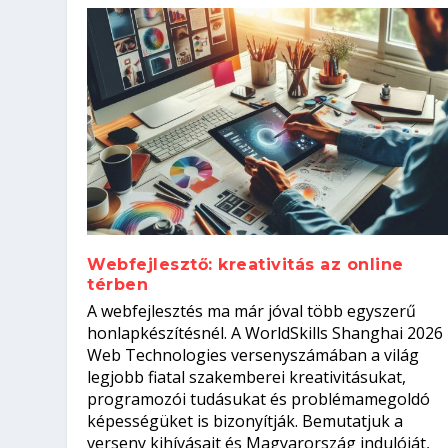
Webfejlesztő: kreativitás az online
térben
Szoftverfejlesztő: verseny kódb
A webfejlesztés ma már jóval több egyszerű
Kitalálod, mire használják ezek
Nem sikerült az egyetemi felvét
el a világversenyt...
Digitális detox – hogyan kapcsol
honlapkészítésnél. A WorldSkills Shanghai 2026
Web Technologies versenyszámában a világ
Írta:
Írta:
Írta:
Írta:
Tóth Mónika
Oláh Erika
Szakmát Szerzek
Oláh Erika
|
|
|
2026. augusztus. 4.
2026. augusztus. 3.
2026. augusztus. 4.
|
2026. augusztus. 3.
|
|
|
Iskolák
Egészség
Kvíz
|
Mi leszek?
legjobb fiatal szakemberei kreativitásukat,
programozói tudásukat és problémamegoldó
képességüket is bizonyítják. Bemutatjuk a
verseny kihívásait és Magyarország indulóját,