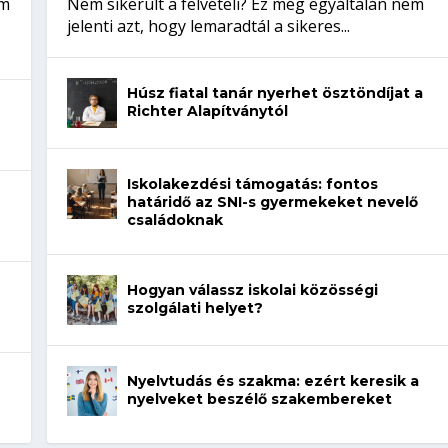
em
Nem sikerült a felvételi? Ez még egyáltalán nem
jelenti azt, hogy lemaradtál a sikeres...
Húsz fiatal tanár nyerhet ösztöndíjat a
Richter Alapítványtól
Iskolakezdési támogatás: fontos
határidő az SNI-s gyermekeket nevelő
családoknak
Hogyan válassz iskolai közösségi
szolgálati helyet?
Nyelvtudás és szakma: ezért keresik a
nyelveket beszélő szakembereket