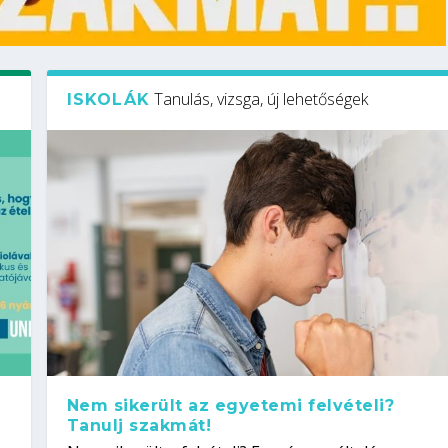
Tanulás, vizsga, új lehetőségek
ISKOLÁK
Nem sikerült az egyetemi felvételi?
Tanulj szakmát!