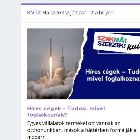
Ha szeretsz játszani, itt a helyed
KVÍZ
Híres cégek – Tudod, mivel
foglalkoznak?
Egyes vállalatok termékei ott vannak az
otthonunkban, mások a háttérben formálják a
modern...