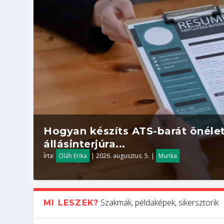
Hogyan készíts ATS-barát önélet
állásinterjúra...
Írta:
Oláh Erika
|
2026. augusztus. 5.
|
Munka
Szakmák, példaképek, sikersztorik
MI LESZEK?