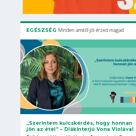
Minden amitől jól érzed magad
EGÉSZSÉG
„Szerintem kulcskérdés, hogy honnan
jön az étel” – Diákinterjú Vona Violával