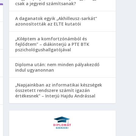
csak a jegyeid számítsanak?
A daganatok egyik „Akhilleusz-sarkát”
azonosították az ELTE kutatói
„Kiléptem a komfortzónámból és
fejlődtem” – diákinterjú a PTE BTK
pszichológushallgatójával
Diploma után: nem minden pályakezdő
indul ugyanonnan
„Napjainkban az informatikai készségek
összetett rendszere számít igazán
értékesnek” – Interjú Hajdu Andrással