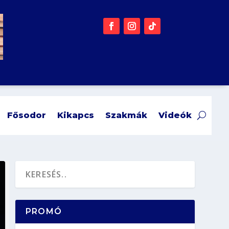
Fősodor
Kikapcs
Szakmák
Videók
PROMÓ