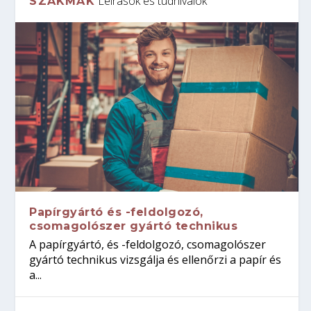
Leírások és tudnivalók
SZAKMÁK
Papírgyártó és -feldolgozó,
csomagolószer gyártó technikus
A papírgyártó, és -feldolgozó, csomagolószer
gyártó technikus vizsgálja és ellenőrzi a papír és
a...