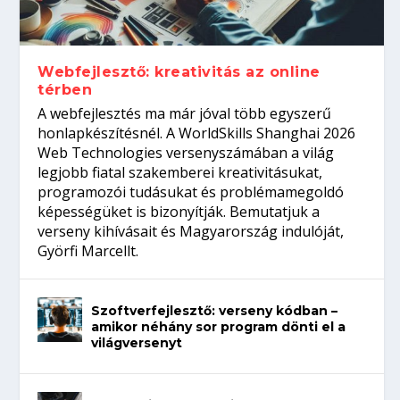
Így növelheted az esélyedet az
gépeket?
Tanulj szakmát!
amikor néhány sor program dönti el a
állásinterjúra...
világversenyt...
Webfejlesztő: kreativitás az online
térben
A webfejlesztés ma már jóval több egyszerű
honlapkészítésnél. A WorldSkills Shanghai 2026
Web Technologies versenyszámában a világ
legjobb fiatal szakemberei kreativitásukat,
programozói tudásukat és problémamegoldó
képességüket is bizonyítják. Bemutatjuk a
verseny kihívásait és Magyarország indulóját,
Györfi Marcellt.
Szoftverfejlesztő: verseny kódban –
amikor néhány sor program dönti el a
világversenyt