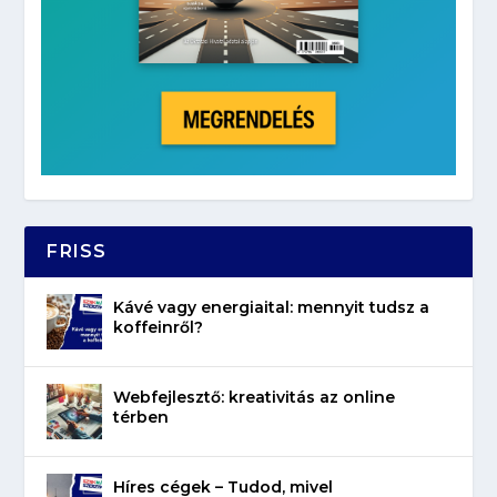
FRISS
Kávé vagy energiaital: mennyit tudsz a
koffeinről?
Webfejlesztő: kreativitás az online
térben
Híres cégek – Tudod, mivel