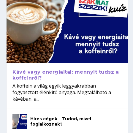
Kávé vagy energiaital: mennyit tudsz a
koffeinről?
A koffein a világ egyik leggyakrabban
fogyasztott élénkítő anyaga. Megtalálható a
kávéban, a...
Híres cégek – Tudod, mivel
foglalkoznak?