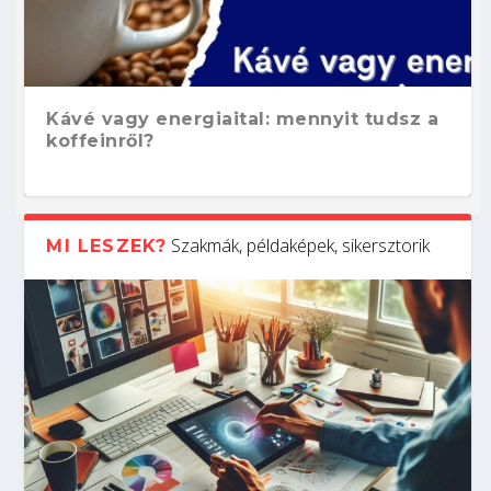
Kávé vagy energiaital: mennyit tudsz a
koffeinről?
Szakmák, példaképek, sikersztorik
MI LESZEK?
Hogyan készíts ATS-barát önéletrajzot?
Kitalálod, mire használják ezeket a
Nem sikerült az egyetemi felvételi?
Szoftverfejlesztő: verseny kódban –