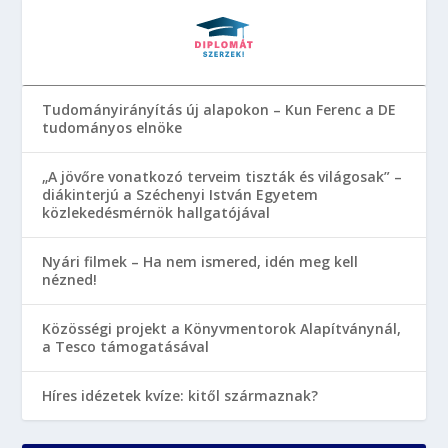
Tudományirányítás új alapokon – Kun Ferenc a DE
tudományos elnöke
„A jövőre vonatkozó terveim tiszták és világosak” –
diákinterjú a Széchenyi István Egyetem
közlekedésmérnök hallgatójával
Nyári filmek – Ha nem ismered, idén meg kell
nézned!
Közösségi projekt a Könyvmentorok Alapítványnál,
a Tesco támogatásával
Híres idézetek kvíze: kitől származnak?