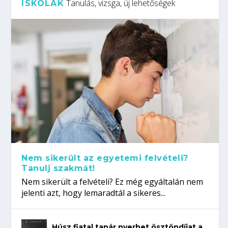
Tanulás, vizsga, új lehetőségek
ISKOLÁK
Nem sikerült az egyetemi felvételi?
Tanulj szakmát!
Nem sikerült a felvételi? Ez még egyáltalán nem
jelenti azt, hogy lemaradtál a sikeres...
Húsz fiatal tanár nyerhet ösztöndíjat a