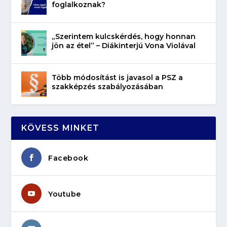
foglalkoznak?
„Szerintem kulcskérdés, hogy honnan
jön az étel” – Diákinterjú Vona Violával
Több módosítást is javasol a PSZ a
szakképzés szabályozásában
KÖVESS MINKET
Facebook
Youtube