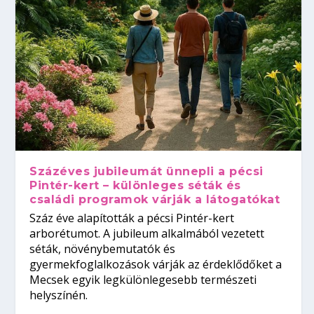
Százéves jubileumát ünnepli a pécsi
Pintér-kert – különleges séták és
családi programok várják a látogatókat
Száz éve alapították a pécsi Pintér-kert
arborétumot. A jubileum alkalmából vezetett
séták, növénybemutatók és
gyermekfoglalkozások várják az érdeklődőket a
Mecsek egyik legkülönlegesebb természeti
helyszínén.