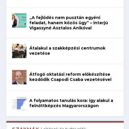
„A fejlődés nem pusztán egyéni
feladat, hanem közös ügy” – interjú
Vigassyné Asztalos Anikóval
Átalakul a szakképzési centrumok
vezetése
Átfogó oktatási reform előkészítése
kezdődik Csapodi Csaba vezetésével
A folyamatos tanulás kora: így alakul a
felnőttképzés Magyarországon