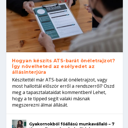
Hogyan készíts ATS-barát önéletrajzot?
Így növelheted az esélyedet az
állásinterjúra
Készítettél már ATS-barát önéletrajzot, vagy
most hallottál először erről a rendszerről? Oszd
meg a tapasztalataidat kommentben! Lehet,
hogy a te tipped segít valaki másnak
megszerezni álmai állását.
Gyakornokból főállású munkavállaló – 7