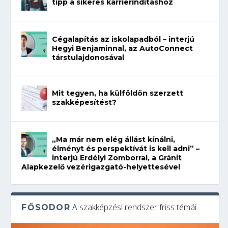
tipp a sikeres karrierindításhoz
Cégalapítás az iskolapadból – interjú
Hegyi Benjaminnal, az AutoConnect
társtulajdonosával
Mit tegyen, ha külföldön szerzett
szakképesítést?
„Ma már nem elég állást kínálni,
élményt és perspektívát is kell adni” –
interjú Erdélyi Zomborral, a Gránit
Alapkezelő vezérigazgató-helyettesével
A szakképzési rendszer friss témái
FŐSODOR