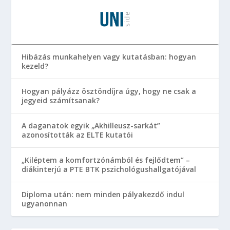
Hibázás munkahelyen vagy kutatásban: hogyan
kezeld?
Hogyan pályázz ösztöndíjra úgy, hogy ne csak a
jegyeid számítsanak?
A daganatok egyik „Akhilleusz-sarkát”
azonosították az ELTE kutatói
„Kiléptem a komfortzónámból és fejlődtem” –
diákinterjú a PTE BTK pszichológushallgatójával
Diploma után: nem minden pályakezdő indul
ugyanonnan