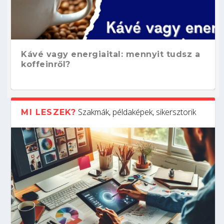
Kávé vagy energiaital: mennyit tudsz a
koffeinről?
Szakmák, példaképek, sikersztorik
MI LESZEK?
Hogyan készíts ATS-barát önéletrajzot?
Kitalálod, mire használják ezeket a
Nem sikerült az egyetemi felvételi?
Szoftverfejlesztő: verseny kódban –