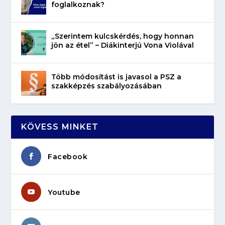
foglalkoznak?
„Szerintem kulcskérdés, hogy honnan
jön az étel” – Diákinterjú Vona Violával
Több módosítást is javasol a PSZ a
szakképzés szabályozásában
KÖVESS MINKET
Facebook
Youtube