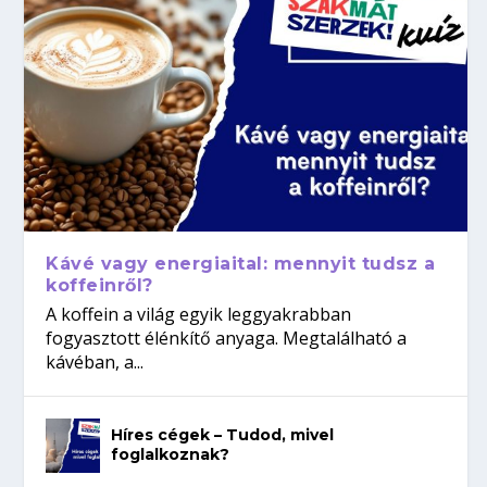
Kávé vagy energiaital: mennyit tudsz a
koffeinről?
A koffein a világ egyik leggyakrabban
fogyasztott élénkítő anyaga. Megtalálható a
kávéban, a...
Híres cégek – Tudod, mivel
foglalkoznak?