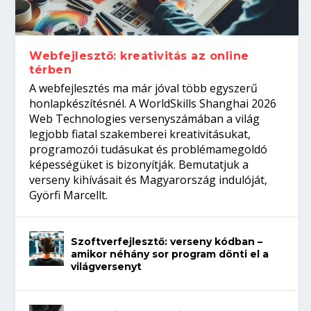
Így növelheted az esélyedet az
gépeket?
Tanulj szakmát!
amikor néhány sor program dönti el a
állásinterjúra...
világversenyt...
Webfejlesztő: kreativitás az online
térben
A webfejlesztés ma már jóval több egyszerű
honlapkészítésnél. A WorldSkills Shanghai 2026
Web Technologies versenyszámában a világ
legjobb fiatal szakemberei kreativitásukat,
programozói tudásukat és problémamegoldó
képességüket is bizonyítják. Bemutatjuk a
verseny kihívásait és Magyarország indulóját,
Györfi Marcellt.
Szoftverfejlesztő: verseny kódban –
amikor néhány sor program dönti el a
világversenyt