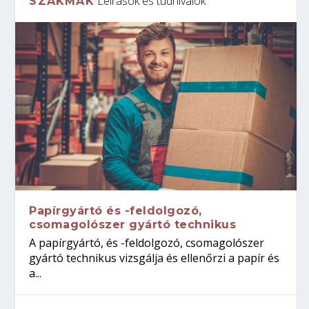
Leírások és tudnivalók
SZAKMÁK
Papírgyártó és -feldolgozó,
csomagolószer gyártó technikus
A papírgyártó, és -feldolgozó, csomagolószer
gyártó technikus vizsgálja és ellenőrzi a papír és
a...