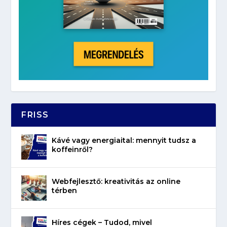
FRISS
Kávé vagy energiaital: mennyit tudsz a
koffeinről?
Webfejlesztő: kreativitás az online
térben
Híres cégek – Tudod, mivel