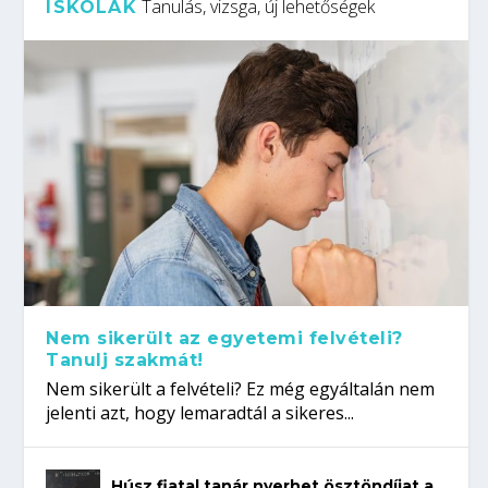
Tanulás, vizsga, új lehetőségek
ISKOLÁK
Nem sikerült az egyetemi felvételi?
Tanulj szakmát!
Nem sikerült a felvételi? Ez még egyáltalán nem
jelenti azt, hogy lemaradtál a sikeres...
Húsz fiatal tanár nyerhet ösztöndíjat a