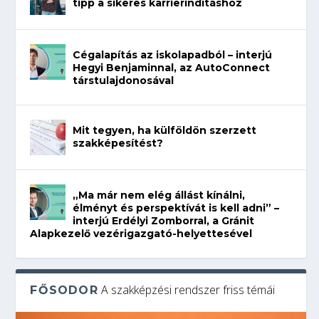
tipp a sikeres karrierindításhoz
Cégalapítás az iskolapadból – interjú
Hegyi Benjaminnal, az AutoConnect
társtulajdonosával
Mit tegyen, ha külföldön szerzett
szakképesítést?
„Ma már nem elég állást kínálni,
élményt és perspektívát is kell adni” –
interjú Erdélyi Zomborral, a Gránit
Alapkezelő vezérigazgató-helyettesével
A szakképzési rendszer friss témái
FŐSODOR