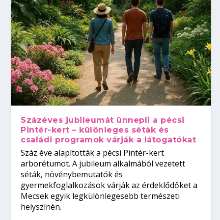
Százéves jubileumát ünnepli a pécsi
Pintér-kert – különleges séták és
családi programok várják a látogatókat
Száz éve alapították a pécsi Pintér-kert
arborétumot. A jubileum alkalmából vezetett
séták, növénybemutatók és
gyermekfoglalkozások várják az érdeklődőket a
Mecsek egyik legkülönlegesebb természeti
helyszínén.