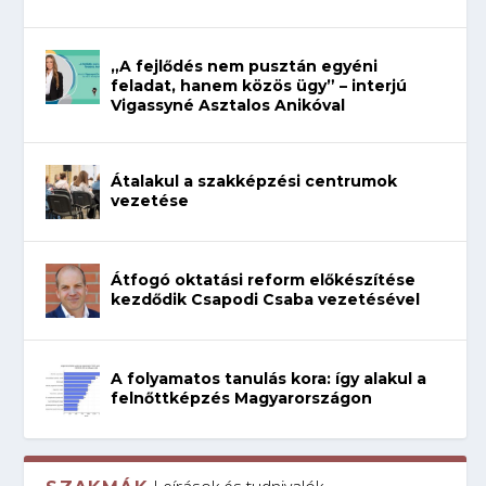
„A fejlődés nem pusztán egyéni
feladat, hanem közös ügy” – interjú
Vigassyné Asztalos Anikóval
Átalakul a szakképzési centrumok
vezetése
Átfogó oktatási reform előkészítése
kezdődik Csapodi Csaba vezetésével
A folyamatos tanulás kora: így alakul a
felnőttképzés Magyarországon