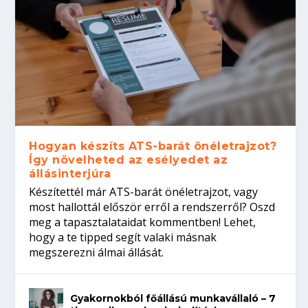
Hogyan készíts ATS-barát önéletrajzot?
Így növelheted az esélyedet az
állásinterjúra
Készítettél már ATS-barát önéletrajzot, vagy
most hallottál először erről a rendszerről? Oszd
meg a tapasztalataidat kommentben! Lehet,
hogy a te tipped segít valaki másnak
megszerezni álmai állását.
Gyakornokból főállású munkavállaló – 7