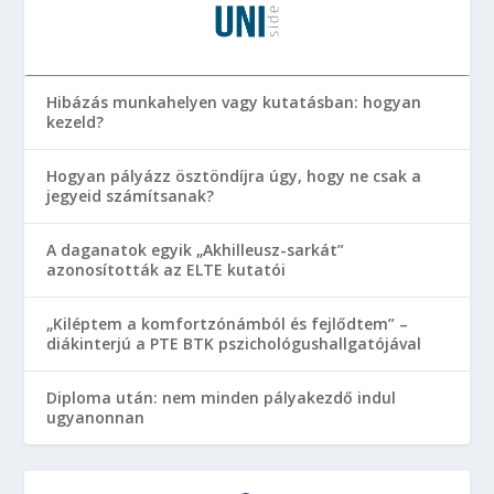
Hibázás munkahelyen vagy kutatásban: hogyan
kezeld?
Hogyan pályázz ösztöndíjra úgy, hogy ne csak a
jegyeid számítsanak?
A daganatok egyik „Akhilleusz-sarkát”
azonosították az ELTE kutatói
„Kiléptem a komfortzónámból és fejlődtem” –
diákinterjú a PTE BTK pszichológushallgatójával
Diploma után: nem minden pályakezdő indul
ugyanonnan