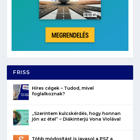
FRISS
Híres cégek – Tudod, mivel
foglalkoznak?
„Szerintem kulcskérdés, hogy honnan
jön az étel” – Diákinterjú Vona Violával
Több módosítást is javasol a PSZ a