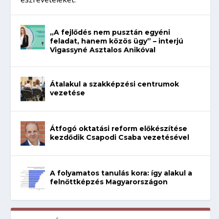
„A fejlődés nem pusztán egyéni
feladat, hanem közös ügy” – interjú
Vigassyné Asztalos Anikóval
Átalakul a szakképzési centrumok
vezetése
Átfogó oktatási reform előkészítése
kezdődik Csapodi Csaba vezetésével
A folyamatos tanulás kora: így alakul a
felnőttképzés Magyarországon