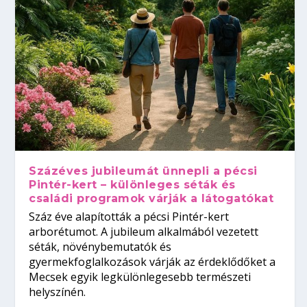
Százéves jubileumát ünnepli a pécsi
Pintér-kert – különleges séták és
családi programok várják a látogatókat
Száz éve alapították a pécsi Pintér-kert
arborétumot. A jubileum alkalmából vezetett
séták, növénybemutatók és
gyermekfoglalkozások várják az érdeklődőket a
Mecsek egyik legkülönlegesebb természeti
helyszínén.