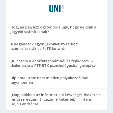
Hogyan pályázz ösztöndíjra úgy, hogy ne csak a
jegyeid számítsanak?
A daganatok egyik „Akhilleusz-sarkát”
azonosították az ELTE kutatói
„Kiléptem a komfortzónámból és fejlődtem” –
diákinterjú a PTE BTK pszichológushallgatójával
Diploma után: nem minden pályakezdő indul
ugyanonnan
„Napjainkban az informatikai készségek összetett
rendszere számít igazán értékesnek” – Interjú
Hajdu Andrással