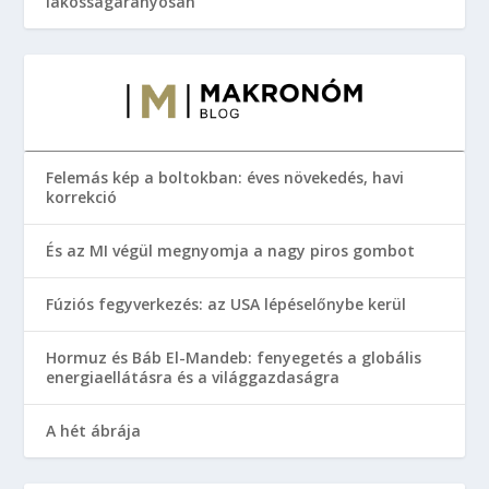
lakosságarányosan
Felemás kép a boltokban: éves növekedés, havi
korrekció
És az MI végül megnyomja a nagy piros gombot
Fúziós fegyverkezés: az USA lépéselőnybe kerül
Hormuz és Báb El-Mandeb: fenyegetés a globális
energiaellátásra és a világgazdaságra
A hét ábrája