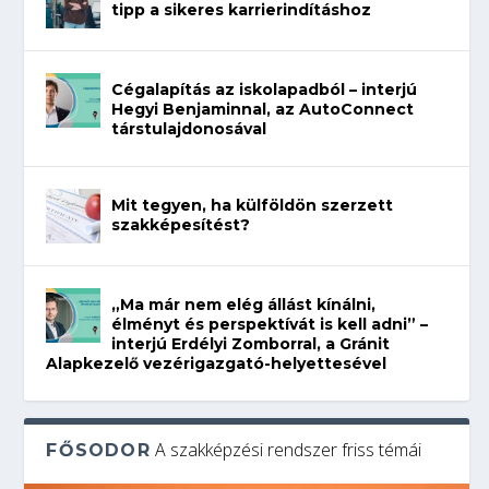
tipp a sikeres karrierindításhoz
Cégalapítás az iskolapadból – interjú
Hegyi Benjaminnal, az AutoConnect
társtulajdonosával
Mit tegyen, ha külföldön szerzett
szakképesítést?
„Ma már nem elég állást kínálni,
élményt és perspektívát is kell adni” –
interjú Erdélyi Zomborral, a Gránit
Alapkezelő vezérigazgató-helyettesével
A szakképzési rendszer friss témái
FŐSODOR