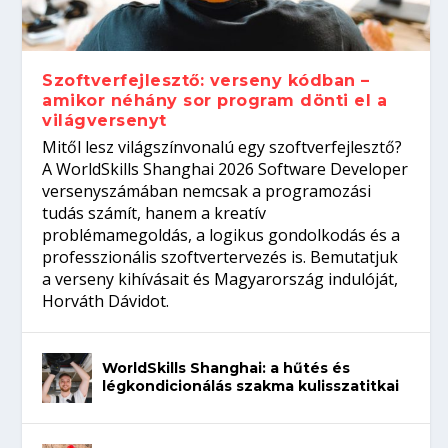
gépeket?
Tanulj szakmát!
amikor néhány sor program dönti el a
telefon nélkül?
világversenyt...
Szoftverfejlesztő: verseny kódban –
amikor néhány sor program dönti el a
világversenyt
Mitől lesz világszínvonalú egy szoftverfejlesztő?
A WorldSkills Shanghai 2026 Software Developer
versenyszámában nemcsak a programozási
tudás számít, hanem a kreatív
problémamegoldás, a logikus gondolkodás és a
professzionális szoftvertervezés is. Bemutatjuk
a verseny kihívásait és Magyarország indulóját,
Horváth Dávidot.
WorldSkills Shanghai: a hűtés és
légkondicionálás szakma kulisszatitkai