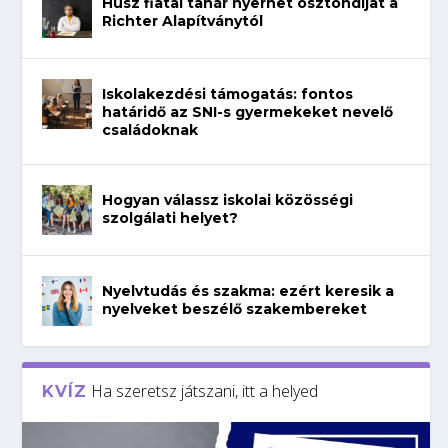
Húsz fiatal tanár nyerhet ösztöndíjat a
Richter Alapítványtól
Iskolakezdési támogatás: fontos
határidő az SNI-s gyermekeket nevelő
családoknak
Hogyan válassz iskolai közösségi
szolgálati helyet?
Nyelvtudás és szakma: ezért keresik a
nyelveket beszélő szakembereket
Ha szeretsz játszani, itt a helyed
KVÍZ