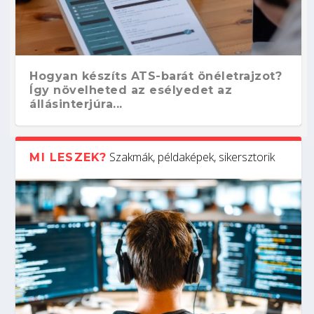
Hogyan készíts ATS-barát önéletrajzot?
Így növelheted az esélyedet az
állásinterjúra...
Szakmák, példaképek, sikersztorik
MI LESZEK?
Kitalálod, mire használják ezeket a
Nem sikerült az egyetemi felvételi?
Szoftverfejlesztő: verseny kódban –
Digitális detox – hogyan kapcsolódj ki