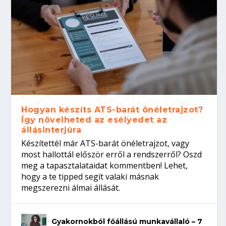
Hogyan készíts ATS-barát önéletrajzot?
Így növelheted az esélyedet az
állásinterjúra
Készítettél már ATS-barát önéletrajzot, vagy
most hallottál először erről a rendszerről? Oszd
meg a tapasztalataidat kommentben! Lehet,
hogy a te tipped segít valaki másnak
megszerezni álmai állását.
Gyakornokból főállású munkavállaló – 7