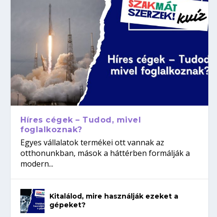
Híres cégek – Tudod, mivel
foglalkoznak?
Egyes vállalatok termékei ott vannak az
otthonunkban, mások a háttérben formálják a
modern...
Kitalálod, mire használják ezeket a
gépeket?