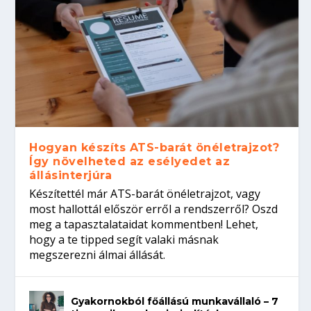
Hogyan készíts ATS-barát önéletrajzot?
Így növelheted az esélyedet az
állásinterjúra
Készítettél már ATS-barát önéletrajzot, vagy
most hallottál először erről a rendszerről? Oszd
meg a tapasztalataidat kommentben! Lehet,
hogy a te tipped segít valaki másnak
megszerezni álmai állását.
Gyakornokból főállású munkavállaló – 7