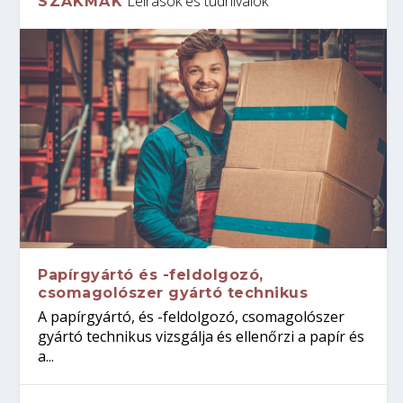
Leírások és tudnivalók
SZAKMÁK
Papírgyártó és -feldolgozó,
csomagolószer gyártó technikus
A papírgyártó, és -feldolgozó, csomagolószer
gyártó technikus vizsgálja és ellenőrzi a papír és
a...