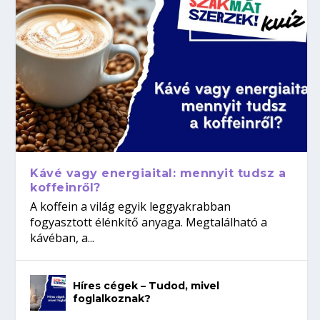
Kávé vagy energiaital: mennyit tudsz a
koffeinről?
A koffein a világ egyik leggyakrabban
fogyasztott élénkítő anyaga. Megtalálható a
kávéban, a...
Híres cégek – Tudod, mivel
foglalkoznak?