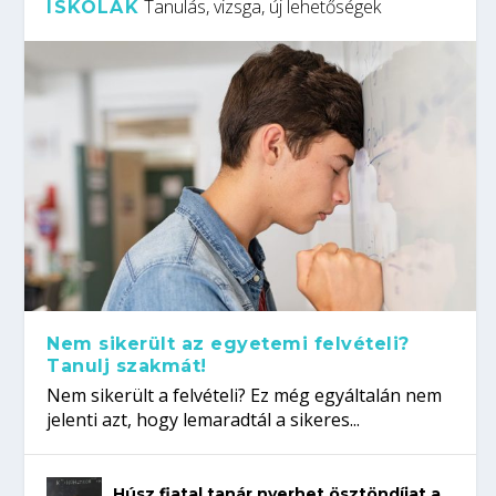
Tanulás, vizsga, új lehetőségek
ISKOLÁK
Nem sikerült az egyetemi felvételi?
Tanulj szakmát!
Nem sikerült a felvételi? Ez még egyáltalán nem
jelenti azt, hogy lemaradtál a sikeres...
Húsz fiatal tanár nyerhet ösztöndíjat a