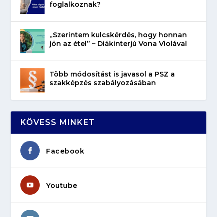
foglalkoznak?
„Szerintem kulcskérdés, hogy honnan
jön az étel” – Diákinterjú Vona Violával
Több módosítást is javasol a PSZ a
szakképzés szabályozásában
KÖVESS MINKET
Facebook
Youtube