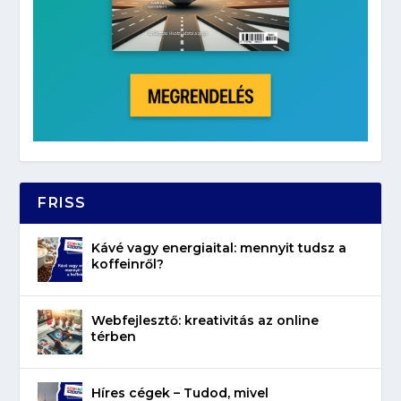
FRISS
Kávé vagy energiaital: mennyit tudsz a
koffeinről?
Webfejlesztő: kreativitás az online
térben
Híres cégek – Tudod, mivel