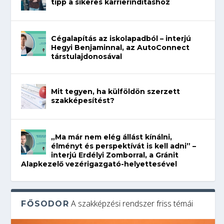
tipp a sikeres karrierindításhoz
Cégalapítás az iskolapadból – interjú
Hegyi Benjaminnal, az AutoConnect
társtulajdonosával
Mit tegyen, ha külföldön szerzett
szakképesítést?
„Ma már nem elég állást kínálni,
élményt és perspektívát is kell adni” –
interjú Erdélyi Zomborral, a Gránit
Alapkezelő vezérigazgató-helyettesével
A szakképzési rendszer friss témái
FŐSODOR