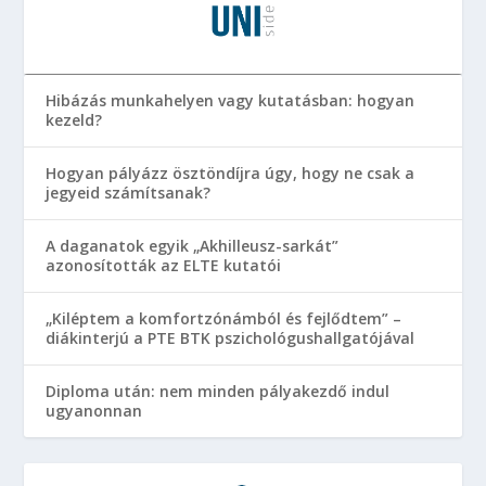
Hibázás munkahelyen vagy kutatásban: hogyan
kezeld?
Hogyan pályázz ösztöndíjra úgy, hogy ne csak a
jegyeid számítsanak?
A daganatok egyik „Akhilleusz-sarkát”
azonosították az ELTE kutatói
„Kiléptem a komfortzónámból és fejlődtem” –
diákinterjú a PTE BTK pszichológushallgatójával
Diploma után: nem minden pályakezdő indul
ugyanonnan