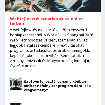
Így növelheted az esélyedet az
gépeket?
Tanulj szakmát!
amikor néhány sor program dönti el a
állásinterjúra...
világversenyt...
Webfejlesztő: kreativitás az online
térben
A webfejlesztés ma már jóval több egyszerű
honlapkészítésnél. A WorldSkills Shanghai 2026
Web Technologies versenyszámában a világ
legjobb fiatal szakemberei kreativitásukat,
programozói tudásukat és problémamegoldó
képességüket is bizonyítják. Bemutatjuk a
verseny kihívásait és Magyarország indulóját,
Györfi Marcellt.
Szoftverfejlesztő: verseny kódban –
amikor néhány sor program dönti el a
világversenyt