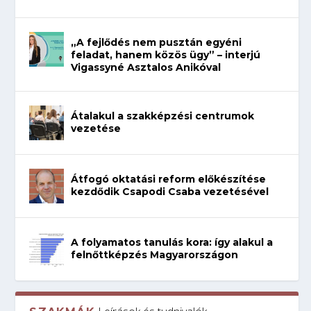
„A fejlődés nem pusztán egyéni
feladat, hanem közös ügy” – interjú
Vigassyné Asztalos Anikóval
Átalakul a szakképzési centrumok
vezetése
Átfogó oktatási reform előkészítése
kezdődik Csapodi Csaba vezetésével
A folyamatos tanulás kora: így alakul a
felnőttképzés Magyarországon