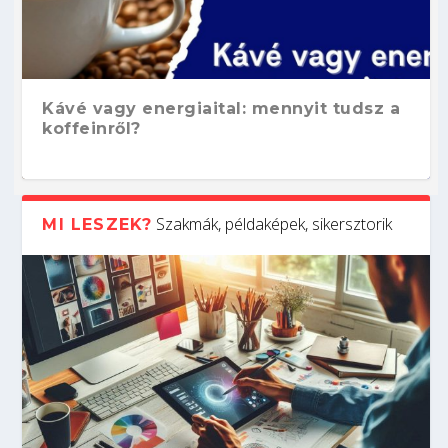
Kávé vagy energiaital: mennyit tudsz a
koffeinről?
Szakmák, példaképek, sikersztorik
MI LESZEK?
Hogyan készíts ATS-barát önéletrajzot?
Kitalálod, mire használják ezeket a
Nem sikerült az egyetemi felvételi?
Szoftverfejlesztő: verseny kódban –