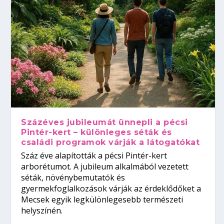
Százéves jubileumát ünnepli a pécsi
Pintér-kert – különleges séták és
családi programok várják a látogatókat
Száz éve alapították a pécsi Pintér-kert
arborétumot. A jubileum alkalmából vezetett
séták, növénybemutatók és
gyermekfoglalkozások várják az érdeklődőket a
Mecsek egyik legkülönlegesebb természeti
helyszínén.