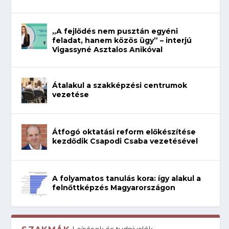
„A fejlődés nem pusztán egyéni
feladat, hanem közös ügy” – interjú
Vigassyné Asztalos Anikóval
Átalakul a szakképzési centrumok
vezetése
Átfogó oktatási reform előkészítése
kezdődik Csapodi Csaba vezetésével
A folyamatos tanulás kora: így alakul a
felnőttképzés Magyarországon