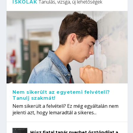
Tanulás, vizsga, új lehetőségek
ISKOLÁK
Nem sikerült az egyetemi felvételi?
Tanulj szakmát!
Nem sikerült a felvételi? Ez még egyáltalán nem
jelenti azt, hogy lemaradtál a sikeres...
Húsz fiatal tanár nyerhet ösztöndíjat a