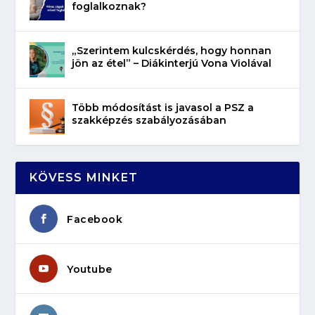
foglalkoznak?
„Szerintem kulcskérdés, hogy honnan
jön az étel” – Diákinterjú Vona Violával
Több módosítást is javasol a PSZ a
szakképzés szabályozásában
KÖVESS MINKET
Facebook
Youtube