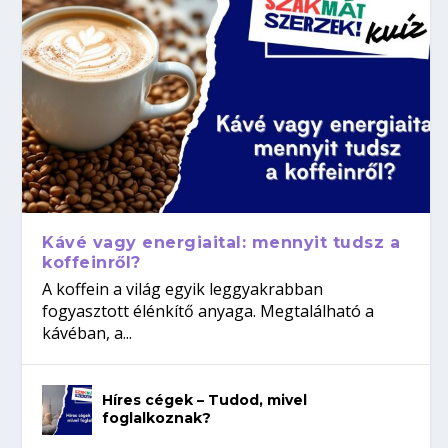
Kávé vagy energiaital: mennyit tudsz a
koffeinről?
A koffein a világ egyik leggyakrabban
fogyasztott élénkítő anyaga. Megtalálható a
kávéban, a...
Híres cégek – Tudod, mivel
foglalkoznak?