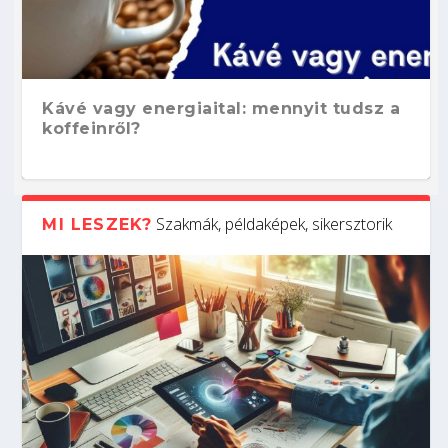
Kávé vagy energiaital: mennyit tudsz a
koffeinről?
Szakmák, példaképek, sikersztorik
MI LESZEK?
Hogyan készíts ATS-barát önéletrajzot?
Kitalálod, mire használják ezeket a
Nem sikerült az egyetemi felvételi?
Szoftverfejlesztő: verseny kódban –