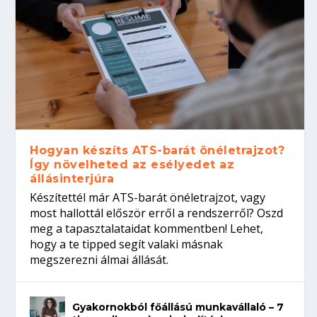
Hogyan készíts ATS-barát önéletrajzot?
Így növelheted az esélyedet az
állásinterjúra
Készítettél már ATS-barát önéletrajzot, vagy
most hallottál először erről a rendszerről? Oszd
meg a tapasztalataidat kommentben! Lehet,
hogy a te tipped segít valaki másnak
megszerezni álmai állását.
Gyakornokból főállású munkavállaló – 7