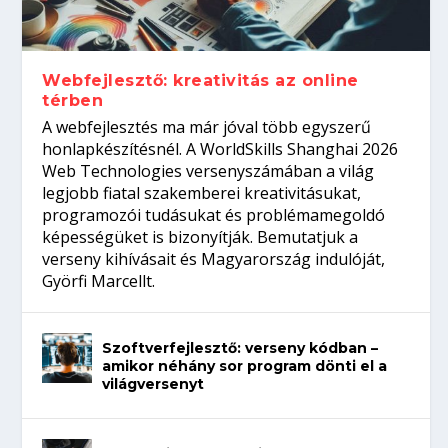
Így növelheted az esélyedet az
gépeket?
Tanulj szakmát!
amikor néhány sor program dönti el a
állásinterjúra...
világversenyt...
Webfejlesztő: kreativitás az online
térben
A webfejlesztés ma már jóval több egyszerű
honlapkészítésnél. A WorldSkills Shanghai 2026
Web Technologies versenyszámában a világ
legjobb fiatal szakemberei kreativitásukat,
programozói tudásukat és problémamegoldó
képességüket is bizonyítják. Bemutatjuk a
verseny kihívásait és Magyarország indulóját,
Györfi Marcellt.
Szoftverfejlesztő: verseny kódban –
amikor néhány sor program dönti el a
világversenyt