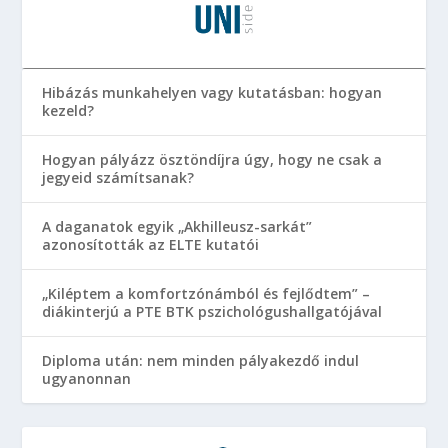
Hibázás munkahelyen vagy kutatásban: hogyan
kezeld?
Hogyan pályázz ösztöndíjra úgy, hogy ne csak a
jegyeid számítsanak?
A daganatok egyik „Akhilleusz-sarkát”
azonosították az ELTE kutatói
„Kiléptem a komfortzónámból és fejlődtem” –
diákinterjú a PTE BTK pszichológushallgatójával
Diploma után: nem minden pályakezdő indul
ugyanonnan