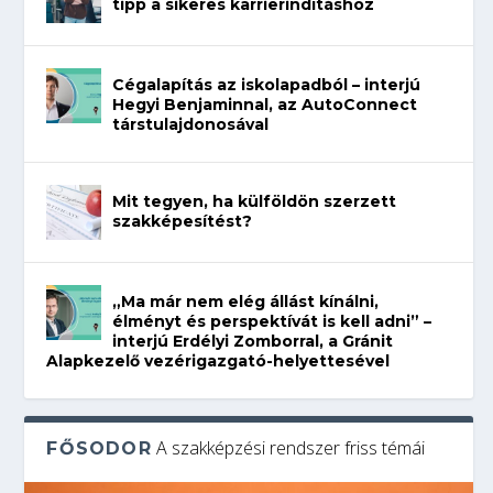
tipp a sikeres karrierindításhoz
Cégalapítás az iskolapadból – interjú
Hegyi Benjaminnal, az AutoConnect
társtulajdonosával
Mit tegyen, ha külföldön szerzett
szakképesítést?
„Ma már nem elég állást kínálni,
élményt és perspektívát is kell adni” –
interjú Erdélyi Zomborral, a Gránit
Alapkezelő vezérigazgató-helyettesével
A szakképzési rendszer friss témái
FŐSODOR