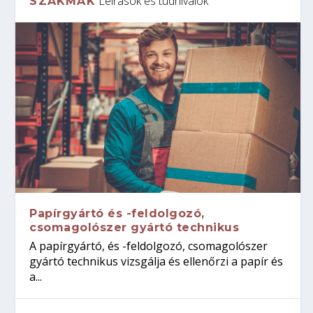
Leírások és tudnivalók
SZAKMÁK
Papírgyártó és -feldolgozó,
csomagolószer gyártó technikus
A papírgyártó, és -feldolgozó, csomagolószer
gyártó technikus vizsgálja és ellenőrzi a papír és
a...