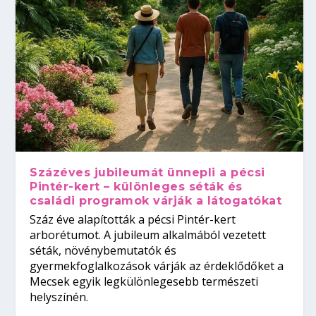
Százéves jubileumát ünnepli a pécsi
Pintér-kert – különleges séták és
családi programok várják a látogatókat
Száz éve alapították a pécsi Pintér-kert
arborétumot. A jubileum alkalmából vezetett
séták, növénybemutatók és
gyermekfoglalkozások várják az érdeklődőket a
Mecsek egyik legkülönlegesebb természeti
helyszínén.