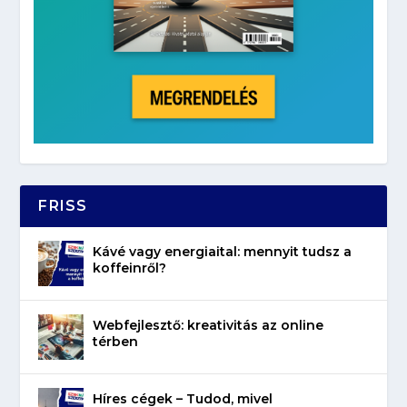
FRISS
Kávé vagy energiaital: mennyit tudsz a
koffeinről?
Webfejlesztő: kreativitás az online
térben
Híres cégek – Tudod, mivel