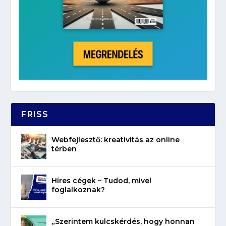
FRISS
Webfejlesztő: kreativitás az online
térben
Híres cégek – Tudod, mivel
foglalkoznak?
„Szerintem kulcskérdés, hogy honnan