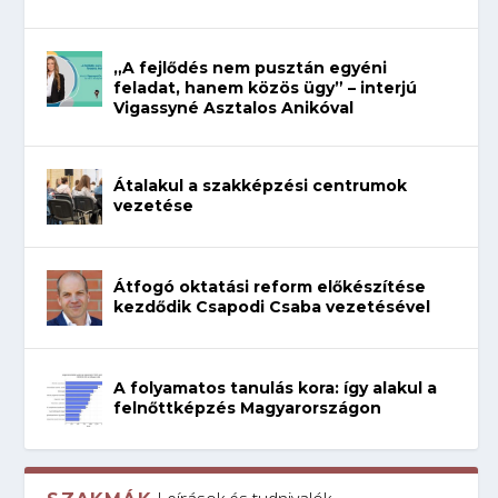
„A fejlődés nem pusztán egyéni
feladat, hanem közös ügy” – interjú
Vigassyné Asztalos Anikóval
Átalakul a szakképzési centrumok
vezetése
Átfogó oktatási reform előkészítése
kezdődik Csapodi Csaba vezetésével
A folyamatos tanulás kora: így alakul a
felnőttképzés Magyarországon