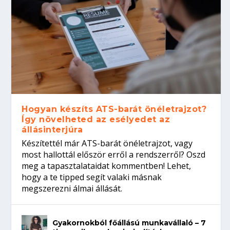
Hogyan készíts ATS-barát önéletrajzot?
Így növelheted az esélyedet az
állásinterjúra
Készítettél már ATS-barát önéletrajzot, vagy
most hallottál először erről a rendszerről? Oszd
meg a tapasztalataidat kommentben! Lehet,
hogy a te tipped segít valaki másnak
megszerezni álmai állását.
Gyakornokból főállású munkavállaló – 7