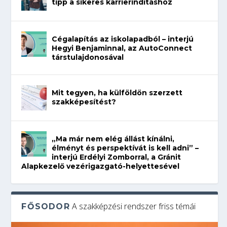
tipp a sikeres karrierindításhoz
Cégalapítás az iskolapadból – interjú
Hegyi Benjaminnal, az AutoConnect
társtulajdonosával
Mit tegyen, ha külföldön szerzett
szakképesítést?
„Ma már nem elég állást kínálni,
élményt és perspektívát is kell adni” –
interjú Erdélyi Zomborral, a Gránit
Alapkezelő vezérigazgató-helyettesével
A szakképzési rendszer friss témái
FŐSODOR