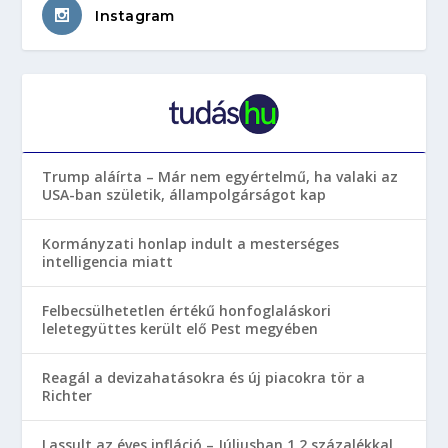
Instagram
Trump aláírta – Már nem egyértelmű, ha valaki az
USA-ban születik, állampolgárságot kap
Kormányzati honlap indult a mesterséges
intelligencia miatt
Felbecsülhetetlen értékű honfoglaláskori
leletegyüttes került elő Pest megyében
Reagál a devizahatásokra és új piacokra tör a
Richter
Lassult az éves infláció – Júliusban 1,2 százalékkal