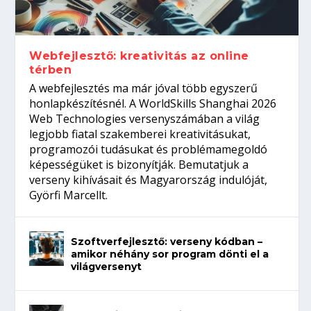
gépeket?
Tanulj szakmát!
amikor néhány sor program dönti el a
telefon nélkül?
világversenyt...
Webfejlesztő: kreativitás az online
térben
A webfejlesztés ma már jóval több egyszerű
honlapkészítésnél. A WorldSkills Shanghai 2026
Web Technologies versenyszámában a világ
legjobb fiatal szakemberei kreativitásukat,
programozói tudásukat és problémamegoldó
képességüket is bizonyítják. Bemutatjuk a
verseny kihívásait és Magyarország indulóját,
Györfi Marcellt.
Szoftverfejlesztő: verseny kódban –
amikor néhány sor program dönti el a
világversenyt