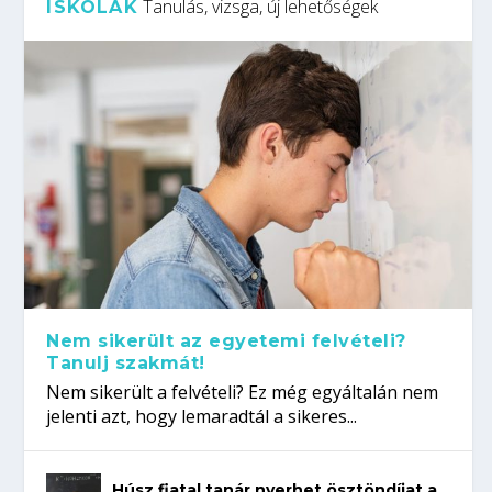
Tanulás, vizsga, új lehetőségek
ISKOLÁK
Nem sikerült az egyetemi felvételi?
Tanulj szakmát!
Nem sikerült a felvételi? Ez még egyáltalán nem
jelenti azt, hogy lemaradtál a sikeres...
Húsz fiatal tanár nyerhet ösztöndíjat a