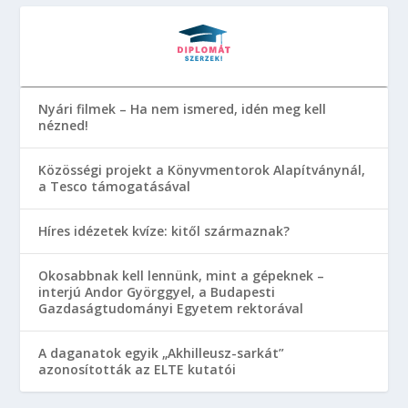
Nyári filmek – Ha nem ismered, idén meg kell
nézned!
Közösségi projekt a Könyvmentorok Alapítványnál,
a Tesco támogatásával
Híres idézetek kvíze: kitől származnak?
Okosabbnak kell lennünk, mint a gépeknek –
interjú Andor Györggyel, a Budapesti
Gazdaságtudományi Egyetem rektorával
A daganatok egyik „Akhilleusz-sarkát”
azonosították az ELTE kutatói