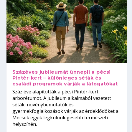
Százéves jubileumát ünnepli a pécsi
Pintér-kert – különleges séták és
családi programok várják a látogatókat
Száz éve alapították a pécsi Pintér-kert
arborétumot. A jubileum alkalmából vezetett
séták, növénybemutatók és
gyermekfoglalkozások várják az érdeklődőket a
Mecsek egyik legkülönlegesebb természeti
helyszínén.