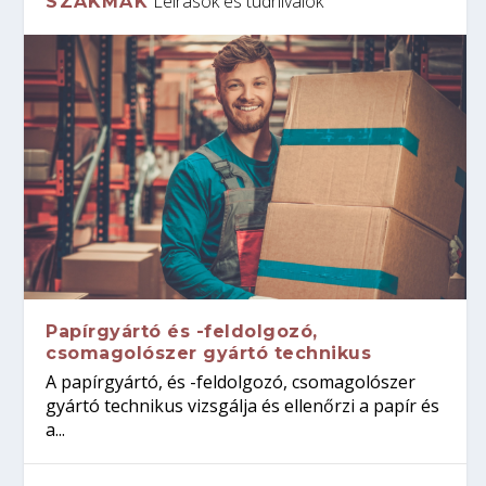
Leírások és tudnivalók
SZAKMÁK
Papírgyártó és -feldolgozó,
csomagolószer gyártó technikus
A papírgyártó, és -feldolgozó, csomagolószer
gyártó technikus vizsgálja és ellenőrzi a papír és
a...