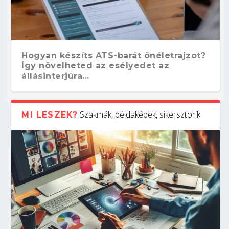
Hogyan készíts ATS-barát önéletrajzot?
Így növelheted az esélyedet az
állásinterjúra...
Szakmák, példaképek, sikersztorik
MI LESZEK?
Kitalálod, mire használják ezeket a
Nem sikerült az egyetemi felvételi?
Szoftverfejlesztő: verseny kódban –
Digitális detox – hogyan kapcsolódj ki