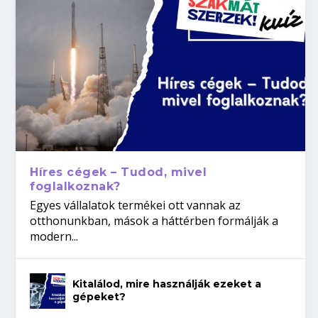
Híres cégek – Tudod, mivel
foglalkoznak?
Egyes vállalatok termékei ott vannak az
otthonunkban, mások a háttérben formálják a
modern...
Kitalálod, mire használják ezeket a
gépeket?