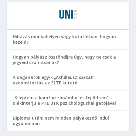
Hibázás munkahelyen vagy kutatásban: hogyan
kezeld?
Hogyan pályázz ösztöndíjra úgy, hogy ne csak a
jegyeid számítsanak?
A daganatok egyik „Akhilleusz-sarkát”
azonosították az ELTE kutatói
„Kiléptem a komfortzónámból és fejlődtem” –
diákinterjú a PTE BTK pszichológushallgatójával
Diploma után: nem minden pályakezdő indul
ugyanonnan