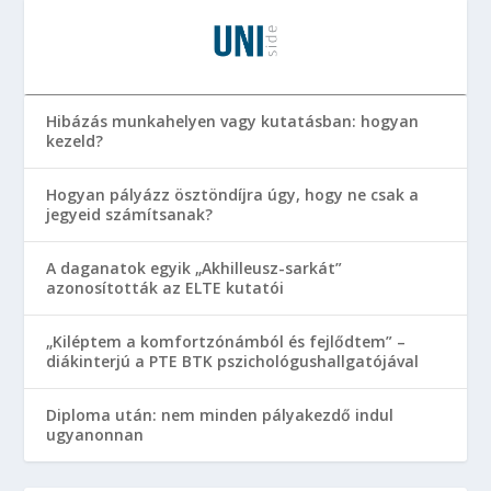
Hibázás munkahelyen vagy kutatásban: hogyan
kezeld?
Hogyan pályázz ösztöndíjra úgy, hogy ne csak a
jegyeid számítsanak?
A daganatok egyik „Akhilleusz-sarkát”
azonosították az ELTE kutatói
„Kiléptem a komfortzónámból és fejlődtem” –
diákinterjú a PTE BTK pszichológushallgatójával
Diploma után: nem minden pályakezdő indul
ugyanonnan