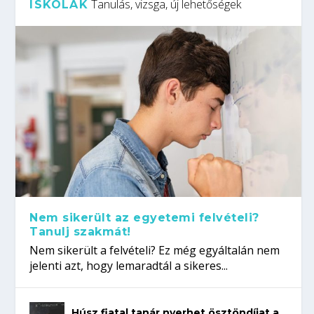
Tanulás, vizsga, új lehetőségek
ISKOLÁK
Nem sikerült az egyetemi felvételi?
Tanulj szakmát!
Nem sikerült a felvételi? Ez még egyáltalán nem
jelenti azt, hogy lemaradtál a sikeres...
Húsz fiatal tanár nyerhet ösztöndíjat a