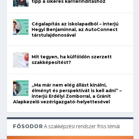
tipp a sikeres karrierindításhoz
Cégalapítás az iskolapadból – interjú
Hegyi Benjaminnal, az AutoConnect
társtulajdonosával
Mit tegyen, ha külföldön szerzett
szakképesítést?
„Ma már nem elég állást kínálni,
élményt és perspektívát is kell adni” –
interjú Erdélyi Zomborral, a Gránit
Alapkezelő vezérigazgató-helyettesével
A szakképzési rendszer friss témái
FŐSODOR