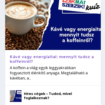
Kávé vagy energiaital: mennyit tudsz a
koffeinről?
A koffein a világ egyik leggyakrabban
fogyasztott élénkítő anyaga. Megtalálható a
kávéban, a...
Híres cégek – Tudod, mivel
foglalkoznak?