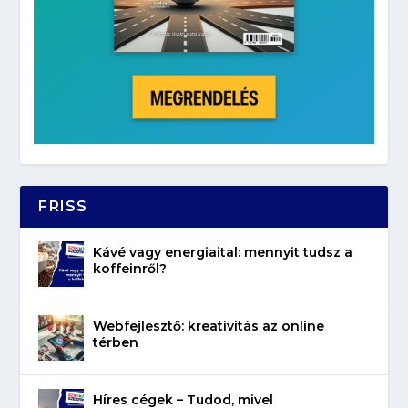
FRISS
Kávé vagy energiaital: mennyit tudsz a
koffeinről?
Webfejlesztő: kreativitás az online
térben
Híres cégek – Tudod, mivel