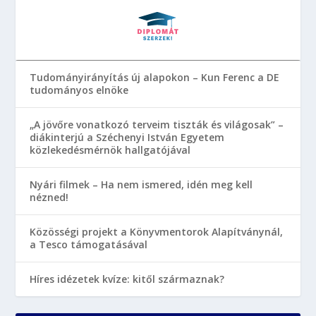
Tudományirányítás új alapokon – Kun Ferenc a DE
tudományos elnöke
„A jövőre vonatkozó terveim tiszták és világosak” –
diákinterjú a Széchenyi István Egyetem
közlekedésmérnök hallgatójával
Nyári filmek – Ha nem ismered, idén meg kell
nézned!
Közösségi projekt a Könyvmentorok Alapítványnál,
a Tesco támogatásával
Híres idézetek kvíze: kitől származnak?