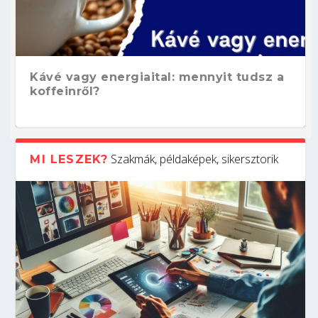
Kávé vagy energiaital: mennyit tudsz a
koffeinről?
Szakmák, példaképek, sikersztorik
MI LESZEK?
Hogyan készíts ATS-barát önéletrajzot?
Kitalálod, mire használják ezeket a
Nem sikerült az egyetemi felvételi?
Szoftverfejlesztő: verseny kódban –