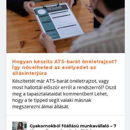
Hogyan készíts ATS-barát önéletrajzot?
Így növelheted az esélyedet az
állásinterjúra
Készítettél már ATS-barát önéletrajzot, vagy
most hallottál először erről a rendszerről? Oszd
meg a tapasztalataidat kommentben! Lehet,
hogy a te tipped segít valaki másnak
megszerezni álmai állását.
Gyakornokból főállású munkavállaló – 7