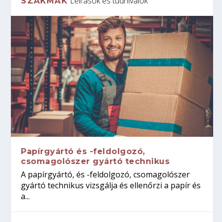
Leírások és tudnivalók
SZAKMÁK
Papírgyártó és -feldolgozó,
csomagolószer gyártó technikus
A papírgyártó, és -feldolgozó, csomagolószer
gyártó technikus vizsgálja és ellenőrzi a papír és
a...