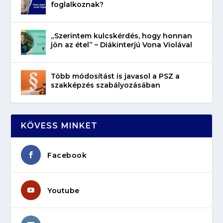
foglalkoznak?
„Szerintem kulcskérdés, hogy honnan
jön az étel” – Diákinterjú Vona Violával
Több módosítást is javasol a PSZ a
szakképzés szabályozásában
KÖVESS MINKET
Facebook
Youtube