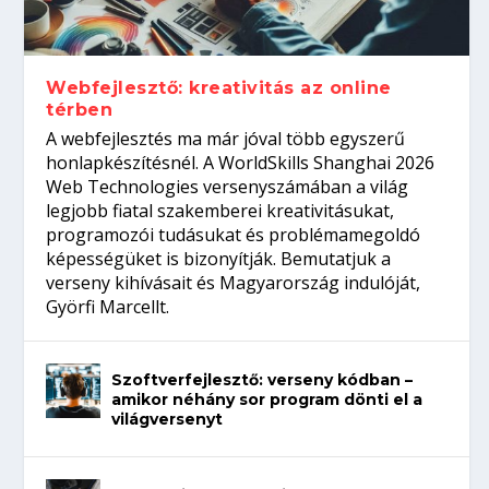
Így növelheted az esélyedet az
gépeket?
Tanulj szakmát!
amikor néhány sor program dönti el a
állásinterjúra...
világversenyt...
Webfejlesztő: kreativitás az online
térben
A webfejlesztés ma már jóval több egyszerű
honlapkészítésnél. A WorldSkills Shanghai 2026
Web Technologies versenyszámában a világ
legjobb fiatal szakemberei kreativitásukat,
programozói tudásukat és problémamegoldó
képességüket is bizonyítják. Bemutatjuk a
verseny kihívásait és Magyarország indulóját,
Györfi Marcellt.
Szoftverfejlesztő: verseny kódban –
amikor néhány sor program dönti el a
világversenyt