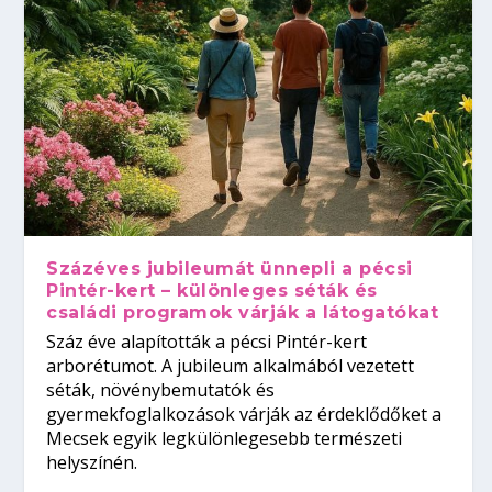
Százéves jubileumát ünnepli a pécsi
Pintér-kert – különleges séták és
családi programok várják a látogatókat
Száz éve alapították a pécsi Pintér-kert
arborétumot. A jubileum alkalmából vezetett
séták, növénybemutatók és
gyermekfoglalkozások várják az érdeklődőket a
Mecsek egyik legkülönlegesebb természeti
helyszínén.