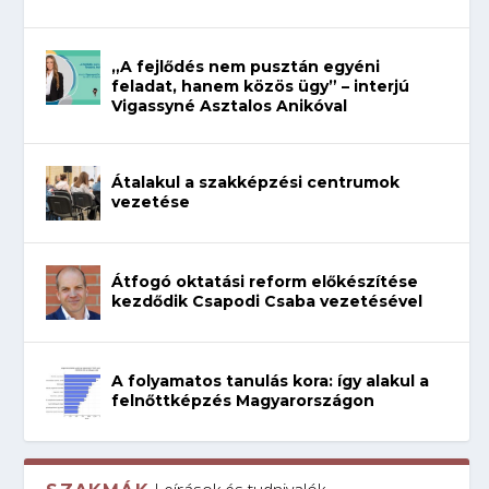
„A fejlődés nem pusztán egyéni
feladat, hanem közös ügy” – interjú
Vigassyné Asztalos Anikóval
Átalakul a szakképzési centrumok
vezetése
Átfogó oktatási reform előkészítése
kezdődik Csapodi Csaba vezetésével
A folyamatos tanulás kora: így alakul a
felnőttképzés Magyarországon