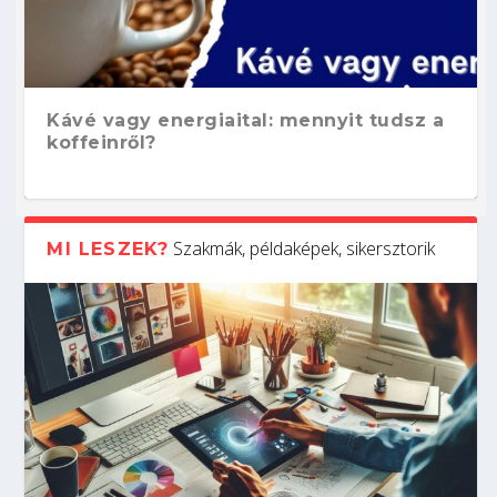
Kávé vagy energiaital: mennyit tudsz a
koffeinről?
Szakmák, példaképek, sikersztorik
MI LESZEK?
Hogyan készíts ATS-barát önéletrajzot?
Kitalálod, mire használják ezeket a
Nem sikerült az egyetemi felvételi?
Szoftverfejlesztő: verseny kódban –