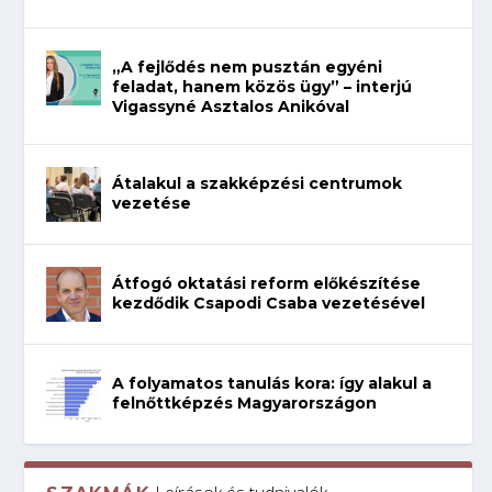
„A fejlődés nem pusztán egyéni
feladat, hanem közös ügy” – interjú
Vigassyné Asztalos Anikóval
Átalakul a szakképzési centrumok
vezetése
Átfogó oktatási reform előkészítése
kezdődik Csapodi Csaba vezetésével
A folyamatos tanulás kora: így alakul a
felnőttképzés Magyarországon