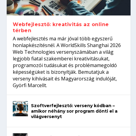
Így növelheted az esélyedet az
gépeket?
Tanulj szakmát!
amikor néhány sor program dönti el a
állásinterjúra...
világversenyt...
Webfejlesztő: kreativitás az online
térben
A webfejlesztés ma már jóval több egyszerű
honlapkészítésnél. A WorldSkills Shanghai 2026
Web Technologies versenyszámában a világ
legjobb fiatal szakemberei kreativitásukat,
programozói tudásukat és problémamegoldó
képességüket is bizonyítják. Bemutatjuk a
verseny kihívásait és Magyarország indulóját,
Györfi Marcellt.
Szoftverfejlesztő: verseny kódban –
amikor néhány sor program dönti el a
világversenyt