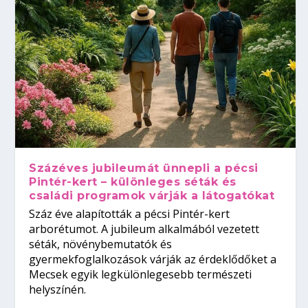
Százéves jubileumát ünnepli a pécsi
Pintér-kert – különleges séták és
családi programok várják a látogatókat
Száz éve alapították a pécsi Pintér-kert
arborétumot. A jubileum alkalmából vezetett
séták, növénybemutatók és
gyermekfoglalkozások várják az érdeklődőket a
Mecsek egyik legkülönlegesebb természeti
helyszínén.