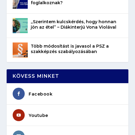
foglalkoznak?
„Szerintem kulcskérdés, hogy honnan
jön az étel” – Diákinterjú Vona Violával
Több módosítást is javasol a PSZ a
szakképzés szabályozásában
KÖVESS MINKET
Facebook
Youtube