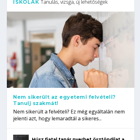
Tanulás, vizsga, új lehetőségek
ISKOLÁK
Nem sikerült az egyetemi felvételi?
Tanulj szakmát!
Nem sikerült a felvételi? Ez még egyáltalán nem
jelenti azt, hogy lemaradtál a sikeres...
Húsz fiatal tanár nyerhet ösztöndíjat a