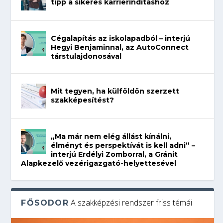
tipp a sikeres karrierindításhoz
Cégalapítás az iskolapadból – interjú
Hegyi Benjaminnal, az AutoConnect
társtulajdonosával
Mit tegyen, ha külföldön szerzett
szakképesítést?
„Ma már nem elég állást kínálni,
élményt és perspektívát is kell adni” –
interjú Erdélyi Zomborral, a Gránit
Alapkezelő vezérigazgató-helyettesével
A szakképzési rendszer friss témái
FŐSODOR