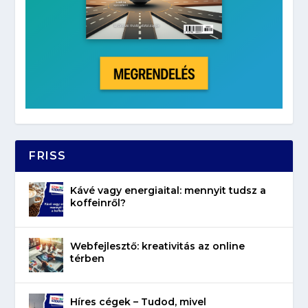
FRISS
Kávé vagy energiaital: mennyit tudsz a
koffeinről?
Webfejlesztő: kreativitás az online
térben
Híres cégek – Tudod, mivel