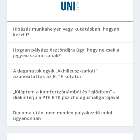
Hibázás munkahelyen vagy kutatásban: hogyan
kezeld?
Hogyan pályázz ösztöndíjra úgy, hogy ne csak a
jegyeid számítsanak?
A daganatok egyik „Akhilleusz-sarkát”
azonosították az ELTE kutatói
„Kiléptem a komfortzónámból és fejlődtem” –
diákinterjú a PTE BTK pszichológushallgatójával
Diploma után: nem minden pályakezdő indul
ugyanonnan