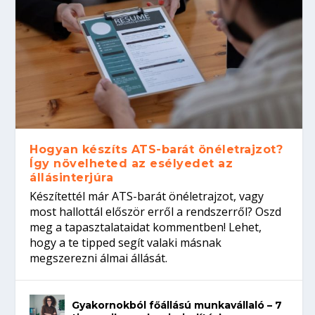
Hogyan készíts ATS-barát önéletrajzot?
Így növelheted az esélyedet az
állásinterjúra
Készítettél már ATS-barát önéletrajzot, vagy
most hallottál először erről a rendszerről? Oszd
meg a tapasztalataidat kommentben! Lehet,
hogy a te tipped segít valaki másnak
megszerezni álmai állását.
Gyakornokból főállású munkavállaló – 7