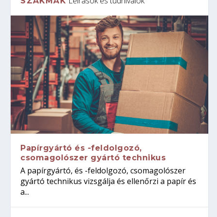
Leírások és tudnivalók
SZAKMÁK
Papírgyártó és -feldolgozó,
csomagolószer gyártó technikus
A papírgyártó, és -feldolgozó, csomagolószer
gyártó technikus vizsgálja és ellenőrzi a papír és
a...