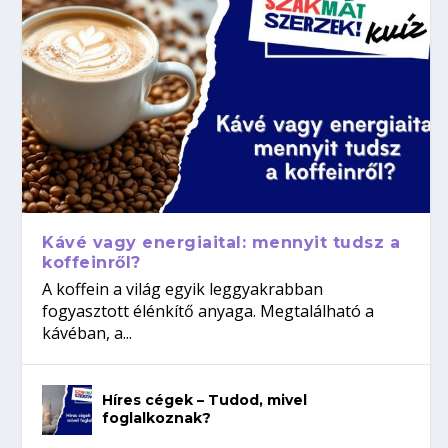
Kávé vagy energiaital: mennyit tudsz a
koffeinről?
A koffein a világ egyik leggyakrabban
fogyasztott élénkítő anyaga. Megtalálható a
kávéban, a...
Híres cégek – Tudod, mivel
foglalkoznak?