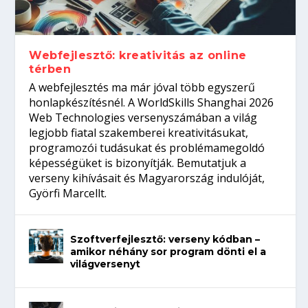
Így növelheted az esélyedet az
gépeket?
Tanulj szakmát!
amikor néhány sor program dönti el a
állásinterjúra...
világversenyt...
Webfejlesztő: kreativitás az online
térben
A webfejlesztés ma már jóval több egyszerű
honlapkészítésnél. A WorldSkills Shanghai 2026
Web Technologies versenyszámában a világ
legjobb fiatal szakemberei kreativitásukat,
programozói tudásukat és problémamegoldó
képességüket is bizonyítják. Bemutatjuk a
verseny kihívásait és Magyarország indulóját,
Györfi Marcellt.
Szoftverfejlesztő: verseny kódban –
amikor néhány sor program dönti el a
világversenyt