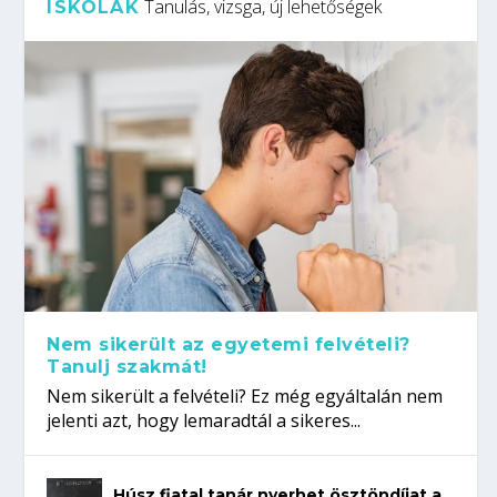
Tanulás, vizsga, új lehetőségek
ISKOLÁK
Nem sikerült az egyetemi felvételi?
Tanulj szakmát!
Nem sikerült a felvételi? Ez még egyáltalán nem
jelenti azt, hogy lemaradtál a sikeres...
Húsz fiatal tanár nyerhet ösztöndíjat a