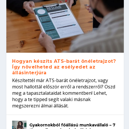
Hogyan készíts ATS-barát önéletrajzot?
Így növelheted az esélyedet az
állásinterjúra
Készítettél már ATS-barát önéletrajzot, vagy
most hallottál először erről a rendszerről? Oszd
meg a tapasztalataidat kommentben! Lehet,
hogy a te tipped segít valaki másnak
megszerezni álmai állását.
Gyakornokból főállású munkavállaló – 7