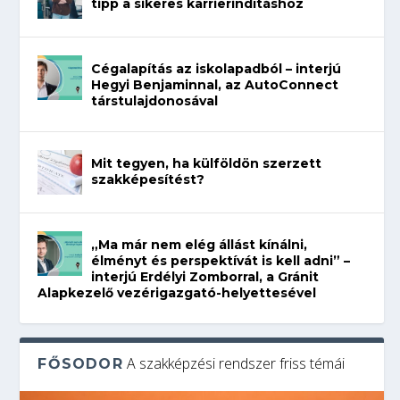
tipp a sikeres karrierindításhoz
Cégalapítás az iskolapadból – interjú
Hegyi Benjaminnal, az AutoConnect
társtulajdonosával
Mit tegyen, ha külföldön szerzett
szakképesítést?
„Ma már nem elég állást kínálni,
élményt és perspektívát is kell adni” –
interjú Erdélyi Zomborral, a Gránit
Alapkezelő vezérigazgató-helyettesével
A szakképzési rendszer friss témái
FŐSODOR