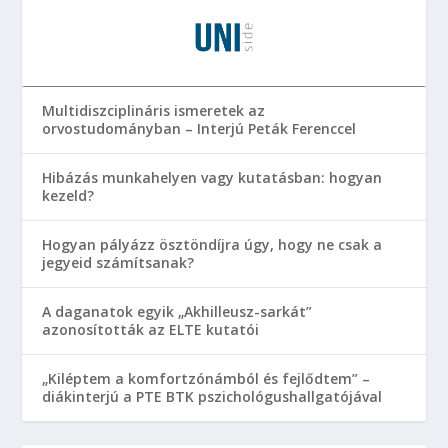
Multidiszciplináris ismeretek az
orvostudományban – Interjú Peták Ferenccel
Hibázás munkahelyen vagy kutatásban: hogyan
kezeld?
Hogyan pályázz ösztöndíjra úgy, hogy ne csak a
jegyeid számítsanak?
A daganatok egyik „Akhilleusz-sarkát”
azonosították az ELTE kutatói
„Kiléptem a komfortzónámból és fejlődtem” –
diákinterjú a PTE BTK pszichológushallgatójával