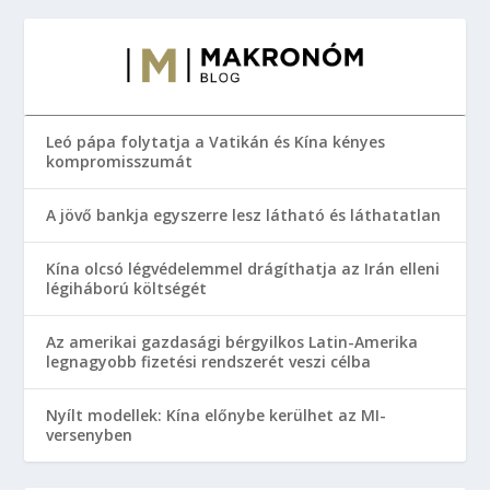
Leó pápa folytatja a Vatikán és Kína kényes
kompromisszumát
A jövő bankja egyszerre lesz látható és láthatatlan
Kína olcsó légvédelemmel drágíthatja az Irán elleni
légiháború költségét
Az amerikai gazdasági bérgyilkos Latin-Amerika
legnagyobb fizetési rendszerét veszi célba
Nyílt modellek: Kína előnybe kerülhet az MI-
versenyben