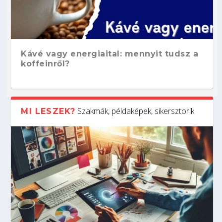
Kávé vagy energiaital: mennyit tudsz a
koffeinről?
Szakmák, példaképek, sikersztorik
MI LESZEK?
Hogyan készíts ATS-barát önéletrajzot?
Kitalálod, mire használják ezeket a
Nem sikerült az egyetemi felvételi?
Szoftverfejlesztő: verseny kódban –