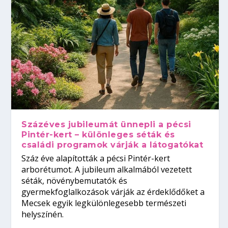
Százéves jubileumát ünnepli a pécsi
Pintér-kert – különleges séták és
családi programok várják a látogatókat
Száz éve alapították a pécsi Pintér-kert
arborétumot. A jubileum alkalmából vezetett
séták, növénybemutatók és
gyermekfoglalkozások várják az érdeklődőket a
Mecsek egyik legkülönlegesebb természeti
helyszínén.