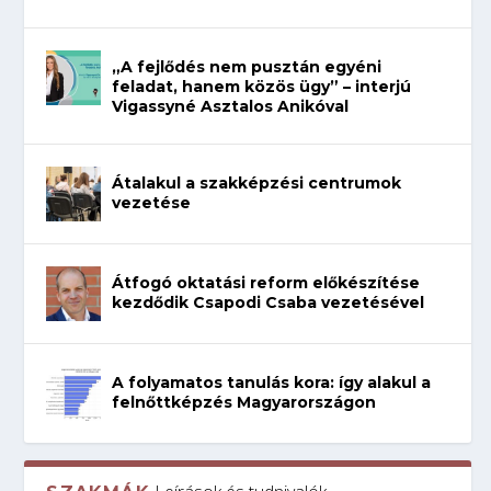
„A fejlődés nem pusztán egyéni
feladat, hanem közös ügy” – interjú
Vigassyné Asztalos Anikóval
Átalakul a szakképzési centrumok
vezetése
Átfogó oktatási reform előkészítése
kezdődik Csapodi Csaba vezetésével
A folyamatos tanulás kora: így alakul a
felnőttképzés Magyarországon