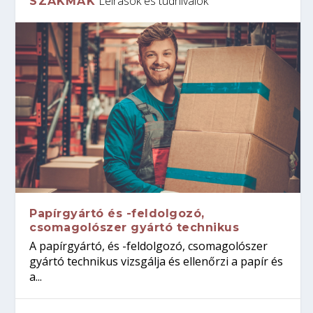
Leírások és tudnivalók
SZAKMÁK
Papírgyártó és -feldolgozó,
csomagolószer gyártó technikus
A papírgyártó, és -feldolgozó, csomagolószer
gyártó technikus vizsgálja és ellenőrzi a papír és
a...