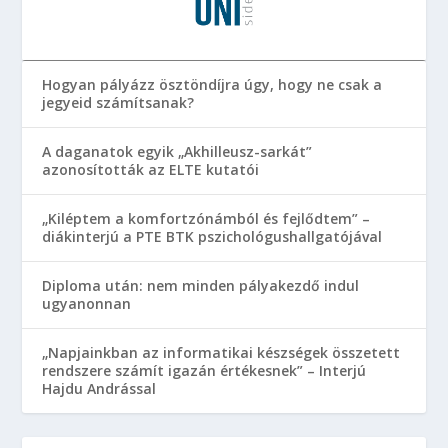
Hogyan pályázz ösztöndíjra úgy, hogy ne csak a
jegyeid számítsanak?
A daganatok egyik „Akhilleusz-sarkát”
azonosították az ELTE kutatói
„Kiléptem a komfortzónámból és fejlődtem” –
diákinterjú a PTE BTK pszichológushallgatójával
Diploma után: nem minden pályakezdő indul
ugyanonnan
„Napjainkban az informatikai készségek összetett
rendszere számít igazán értékesnek” – Interjú
Hajdu Andrással