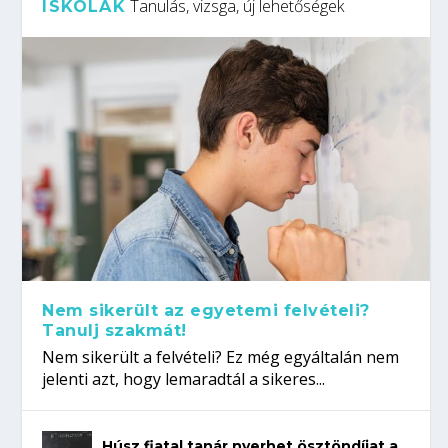
Tanulás, vizsga, új lehetőségek
ISKOLÁK
Nem sikerült az egyetemi felvételi?
Tanulj szakmát!
Nem sikerült a felvételi? Ez még egyáltalán nem
jelenti azt, hogy lemaradtál a sikeres...
Húsz fiatal tanár nyerhet ösztöndíjat a