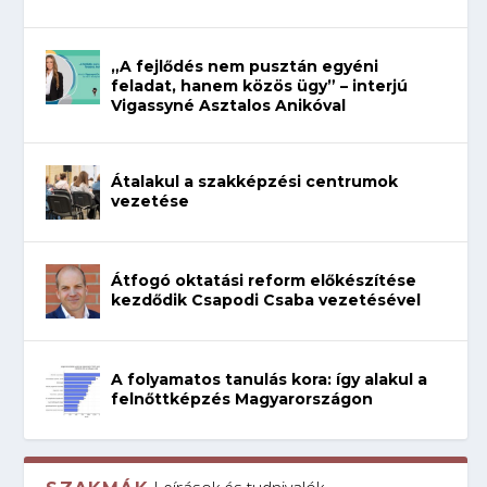
„A fejlődés nem pusztán egyéni
feladat, hanem közös ügy” – interjú
Vigassyné Asztalos Anikóval
Átalakul a szakképzési centrumok
vezetése
Átfogó oktatási reform előkészítése
kezdődik Csapodi Csaba vezetésével
A folyamatos tanulás kora: így alakul a
felnőttképzés Magyarországon