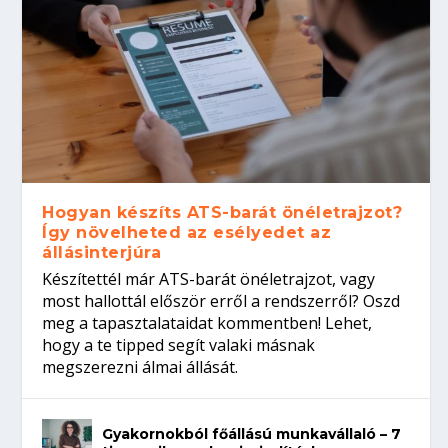
Hogyan készíts ATS-barát önéletrajzot?
Így növelheted az esélyedet az
állásinterjúra
Készítettél már ATS-barát önéletrajzot, vagy
most hallottál először erről a rendszerről? Oszd
meg a tapasztalataidat kommentben! Lehet,
hogy a te tipped segít valaki másnak
megszerezni álmai állását.
Gyakornokból főállású munkavállaló – 7