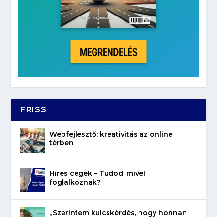
FRISS
Webfejlesztő: kreativitás az online
térben
Híres cégek – Tudod, mivel
foglalkoznak?
„Szerintem kulcskérdés, hogy honnan