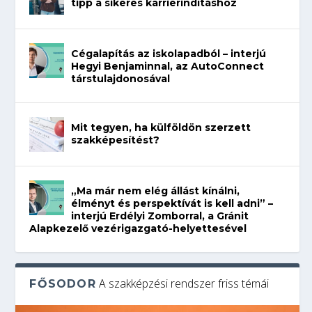
tipp a sikeres karrierindításhoz
Cégalapítás az iskolapadból – interjú
Hegyi Benjaminnal, az AutoConnect
társtulajdonosával
Mit tegyen, ha külföldön szerzett
szakképesítést?
„Ma már nem elég állást kínálni,
élményt és perspektívát is kell adni” –
interjú Erdélyi Zomborral, a Gránit
Alapkezelő vezérigazgató-helyettesével
A szakképzési rendszer friss témái
FŐSODOR