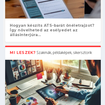
Hogyan készíts ATS-barát önéletrajzot?
Így növelheted az esélyedet az
állásinterjúra...
Szakmák, példaképek, sikersztorik
MI LESZEK?
Kitalálod, mire használják ezeket a
Nem sikerült az egyetemi felvételi?
Szoftverfejlesztő: verseny kódban –
Digitális detox – hogyan kapcsolódj ki