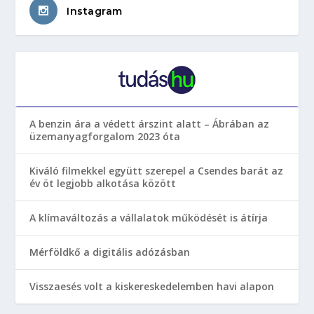
Instagram
A benzin ára a védett árszint alatt – Ábrában az
üzemanyagforgalom 2023 óta
Kiváló filmekkel együtt szerepel a Csendes barát az
év öt legjobb alkotása között
A klímaváltozás a vállalatok működését is átírja
Mérföldkő a digitális adózásban
Visszaesés volt a kiskereskedelemben havi alapon