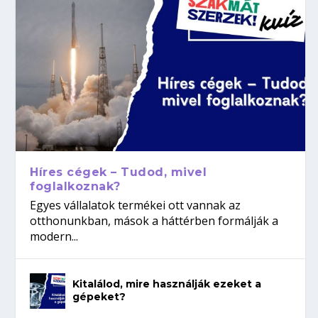
Híres cégek – Tudod, mivel
foglalkoznak?
Egyes vállalatok termékei ott vannak az
otthonunkban, mások a háttérben formálják a
modern...
Kitalálod, mire használják ezeket a
gépeket?