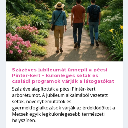
Százéves jubileumát ünnepli a pécsi
Pintér-kert – különleges séták és
családi programok várják a látogatókat
Száz éve alapították a pécsi Pintér-kert
arborétumot. A jubileum alkalmából vezetett
séták, növénybemutatók és
gyermekfoglalkozások várják az érdeklődőket a
Mecsek egyik legkülönlegesebb természeti
helyszínén.