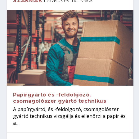
Leírások és tudnivalók
SZAKMÁK
Papírgyártó és -feldolgozó,
csomagolószer gyártó technikus
A papírgyártó, és -feldolgozó, csomagolószer
gyártó technikus vizsgálja és ellenőrzi a papír és
a...