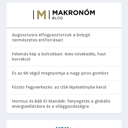
Augusztusra elfogyasztottuk a bolygó
természetes erőforrásait
Felemás kép a boltokban: éves növekedés, havi
korrekció
És az MI végül megnyomja a nagy piros gombot
Fúziós fegyverkezés: az USA lépéselőnybe kerül
Hormuz és Báb El-Mandeb: fenyegetés a globális
energiaellátásra és a világgazdaságra