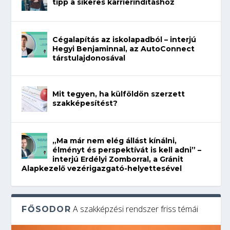
tipp a sikeres karrierindításhoz
Cégalapítás az iskolapadból – interjú
Hegyi Benjaminnal, az AutoConnect
társtulajdonosával
Mit tegyen, ha külföldön szerzett
szakképesítést?
„Ma már nem elég állást kínálni,
élményt és perspektívát is kell adni” –
interjú Erdélyi Zomborral, a Gránit
Alapkezelő vezérigazgató-helyettesével
A szakképzési rendszer friss témái
FŐSODOR