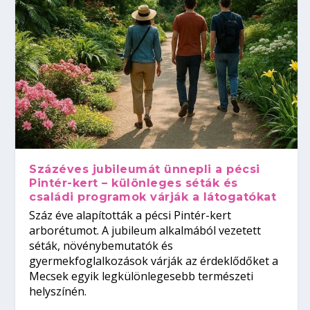
Százéves jubileumát ünnepli a pécsi
Pintér-kert – különleges séták és
családi programok várják a látogatókat
Száz éve alapították a pécsi Pintér-kert
arborétumot. A jubileum alkalmából vezetett
séták, növénybemutatók és
gyermekfoglalkozások várják az érdeklődőket a
Mecsek egyik legkülönlegesebb természeti
helyszínén.