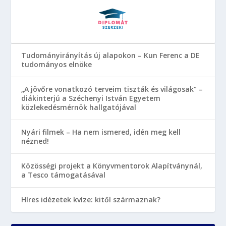
Tudományirányítás új alapokon – Kun Ferenc a DE
tudományos elnöke
„A jövőre vonatkozó terveim tiszták és világosak” –
diákinterjú a Széchenyi István Egyetem
közlekedésmérnök hallgatójával
Nyári filmek – Ha nem ismered, idén meg kell
nézned!
Közösségi projekt a Könyvmentorok Alapítványnál,
a Tesco támogatásával
Híres idézetek kvíze: kitől származnak?