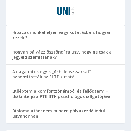
Hibázás munkahelyen vagy kutatásban: hogyan
kezeld?
Hogyan pályázz ösztöndíjra úgy, hogy ne csak a
jegyeid számítsanak?
A daganatok egyik „Akhilleusz-sarkát”
azonosították az ELTE kutatói
„Kiléptem a komfortzónámból és fejlődtem” –
diákinterjú a PTE BTK pszichológushallgatójával
Diploma után: nem minden pályakezdő indul
ugyanonnan