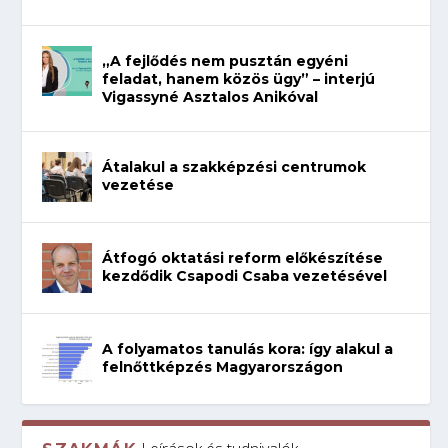
„A fejlődés nem pusztán egyéni
feladat, hanem közös ügy” – interjú
Vigassyné Asztalos Anikóval
Átalakul a szakképzési centrumok
vezetése
Átfogó oktatási reform előkészítése
kezdődik Csapodi Csaba vezetésével
A folyamatos tanulás kora: így alakul a
felnőttképzés Magyarországon