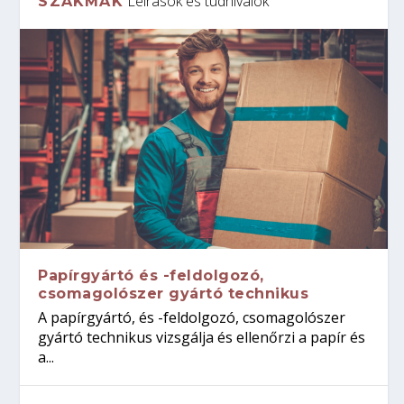
Leírások és tudnivalók
SZAKMÁK
Papírgyártó és -feldolgozó,
csomagolószer gyártó technikus
A papírgyártó, és -feldolgozó, csomagolószer
gyártó technikus vizsgálja és ellenőrzi a papír és
a...