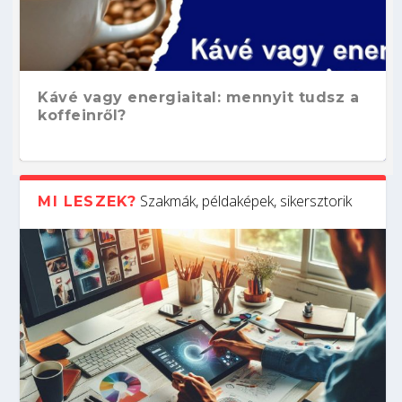
Kávé vagy energiaital: mennyit tudsz a
koffeinről?
Szakmák, példaképek, sikersztorik
MI LESZEK?
Hogyan készíts ATS-barát önéletrajzot?
Kitalálod, mire használják ezeket a
Nem sikerült az egyetemi felvételi?
Szoftverfejlesztő: verseny kódban –