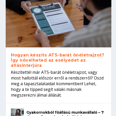
Hogyan készíts ATS-barát önéletrajzot?
Így növelheted az esélyedet az
állásinterjúra
Készítettél már ATS-barát önéletrajzot, vagy
most hallottál először erről a rendszerről? Oszd
meg a tapasztalataidat kommentben! Lehet,
hogy a te tipped segít valaki másnak
megszerezni álmai állását.
Gyakornokból főállású munkavállaló – 7