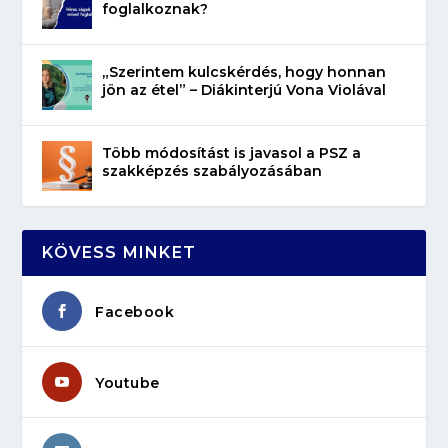
foglalkoznak?
„Szerintem kulcskérdés, hogy honnan
jön az étel” – Diákinterjú Vona Violával
Több módosítást is javasol a PSZ a
szakképzés szabályozásában
KÖVESS MINKET
Facebook
Youtube