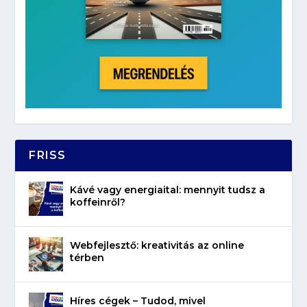
FRISS
Kávé vagy energiaital: mennyit tudsz a
koffeinről?
Webfejlesztő: kreativitás az online
térben
Híres cégek – Tudod, mivel