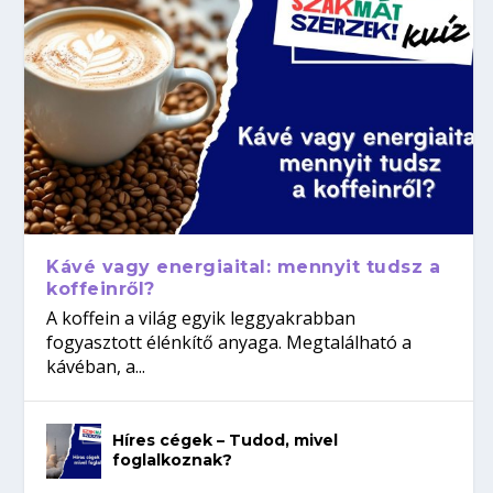
Kávé vagy energiaital: mennyit tudsz a
koffeinről?
A koffein a világ egyik leggyakrabban
fogyasztott élénkítő anyaga. Megtalálható a
kávéban, a...
Híres cégek – Tudod, mivel
foglalkoznak?