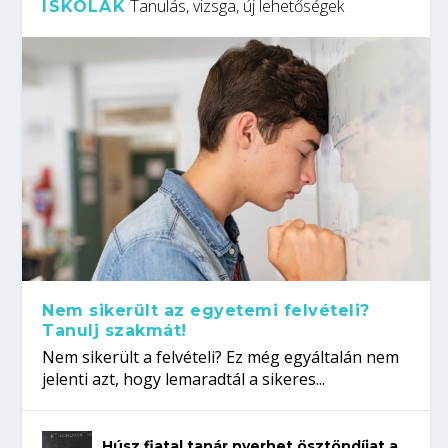
Tanulás, vizsga, új lehetőségek
ISKOLÁK
Nem sikerült az egyetemi felvételi?
Tanulj szakmát!
Nem sikerült a felvételi? Ez még egyáltalán nem
jelenti azt, hogy lemaradtál a sikeres...
Húsz fiatal tanár nyerhet ösztöndíjat a