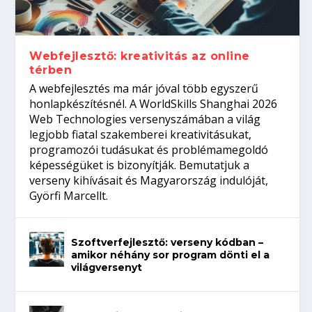
Így növelheted az esélyedet az
gépeket?
Tanulj szakmát!
amikor néhány sor program dönti el a
állásinterjúra...
világversenyt...
Webfejlesztő: kreativitás az online
térben
A webfejlesztés ma már jóval több egyszerű
honlapkészítésnél. A WorldSkills Shanghai 2026
Web Technologies versenyszámában a világ
legjobb fiatal szakemberei kreativitásukat,
programozói tudásukat és problémamegoldó
képességüket is bizonyítják. Bemutatjuk a
verseny kihívásait és Magyarország indulóját,
Györfi Marcellt.
Szoftverfejlesztő: verseny kódban –
amikor néhány sor program dönti el a
világversenyt