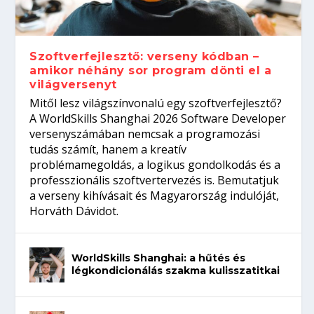
gépeket?
Tanulj szakmát!
amikor néhány sor program dönti el a
telefon nélkül?
világversenyt...
Szoftverfejlesztő: verseny kódban –
amikor néhány sor program dönti el a
világversenyt
Mitől lesz világszínvonalú egy szoftverfejlesztő?
A WorldSkills Shanghai 2026 Software Developer
versenyszámában nemcsak a programozási
tudás számít, hanem a kreatív
problémamegoldás, a logikus gondolkodás és a
professzionális szoftvertervezés is. Bemutatjuk
a verseny kihívásait és Magyarország indulóját,
Horváth Dávidot.
WorldSkills Shanghai: a hűtés és
légkondicionálás szakma kulisszatitkai