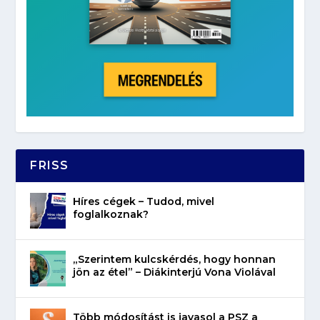
FRISS
Híres cégek – Tudod, mivel
foglalkoznak?
„Szerintem kulcskérdés, hogy honnan
jön az étel” – Diákinterjú Vona Violával
Több módosítást is javasol a PSZ a