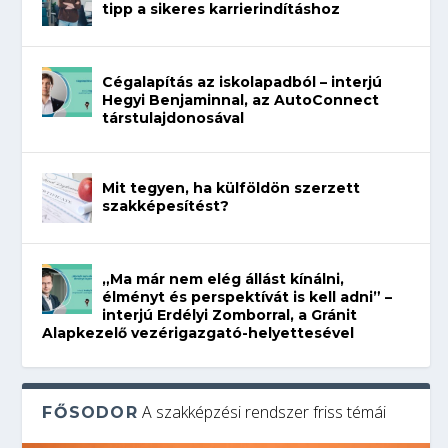
tipp a sikeres karrierindításhoz
Cégalapítás az iskolapadból – interjú
Hegyi Benjaminnal, az AutoConnect
társtulajdonosával
Mit tegyen, ha külföldön szerzett
szakképesítést?
„Ma már nem elég állást kínálni,
élményt és perspektívát is kell adni” –
interjú Erdélyi Zomborral, a Gránit
Alapkezelő vezérigazgató-helyettesével
A szakképzési rendszer friss témái
FŐSODOR