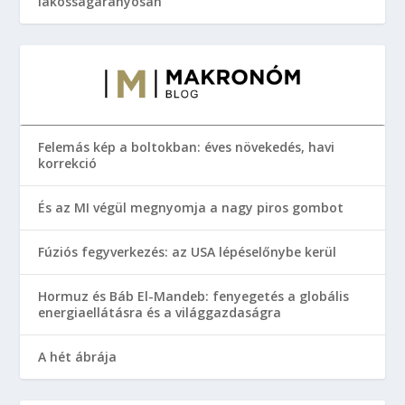
lakosságarányosan
Felemás kép a boltokban: éves növekedés, havi
korrekció
És az MI végül megnyomja a nagy piros gombot
Fúziós fegyverkezés: az USA lépéselőnybe kerül
Hormuz és Báb El-Mandeb: fenyegetés a globális
energiaellátásra és a világgazdaságra
A hét ábrája