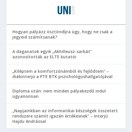
Hogyan pályázz ösztöndíjra úgy, hogy ne csak a
jegyeid számítsanak?
A daganatok egyik „Akhilleusz-sarkát”
azonosították az ELTE kutatói
„Kiléptem a komfortzónámból és fejlődtem” –
diákinterjú a PTE BTK pszichológushallgatójával
Diploma után: nem minden pályakezdő indul
ugyanonnan
„Napjainkban az informatikai készségek összetett
rendszere számít igazán értékesnek” – Interjú
Hajdu Andrással