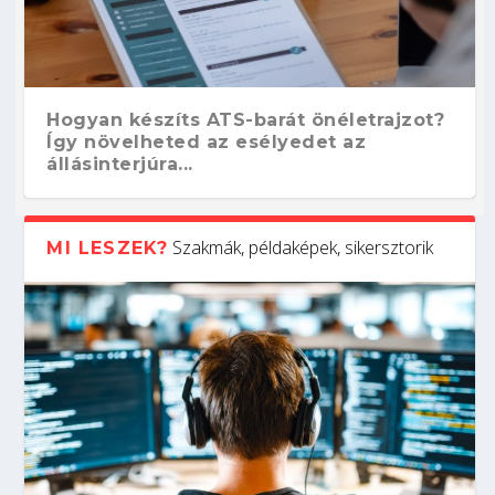
Hogyan készíts ATS-barát önéletrajzot?
Így növelheted az esélyedet az
állásinterjúra...
Szakmák, példaképek, sikersztorik
MI LESZEK?
Kitalálod, mire használják ezeket a
Nem sikerült az egyetemi felvételi?
Szoftverfejlesztő: verseny kódban –
Digitális detox – hogyan kapcsolódj ki