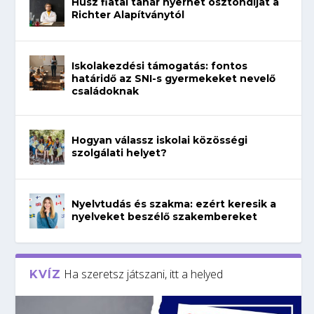
Húsz fiatal tanár nyerhet ösztöndíjat a
Richter Alapítványtól
Iskolakezdési támogatás: fontos
határidő az SNI-s gyermekeket nevelő
családoknak
Hogyan válassz iskolai közösségi
szolgálati helyet?
Nyelvtudás és szakma: ezért keresik a
nyelveket beszélő szakembereket
Ha szeretsz játszani, itt a helyed
KVÍZ