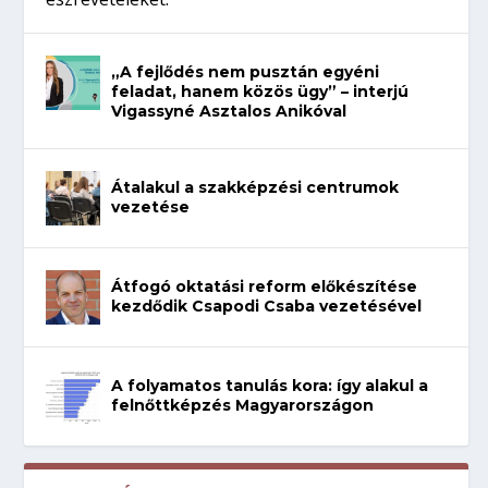
„A fejlődés nem pusztán egyéni
feladat, hanem közös ügy” – interjú
Vigassyné Asztalos Anikóval
Átalakul a szakképzési centrumok
vezetése
Átfogó oktatási reform előkészítése
kezdődik Csapodi Csaba vezetésével
A folyamatos tanulás kora: így alakul a
felnőttképzés Magyarországon