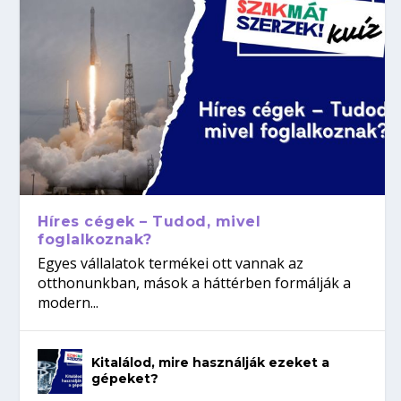
Híres cégek – Tudod, mivel
foglalkoznak?
Egyes vállalatok termékei ott vannak az
otthonunkban, mások a háttérben formálják a
modern...
Kitalálod, mire használják ezeket a
gépeket?