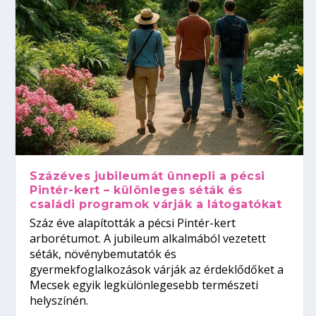
Százéves jubileumát ünnepli a pécsi
Pintér-kert – különleges séták és
családi programok várják a látogatókat
Száz éve alapították a pécsi Pintér-kert
arborétumot. A jubileum alkalmából vezetett
séták, növénybemutatók és
gyermekfoglalkozások várják az érdeklődőket a
Mecsek egyik legkülönlegesebb természeti
helyszínén.