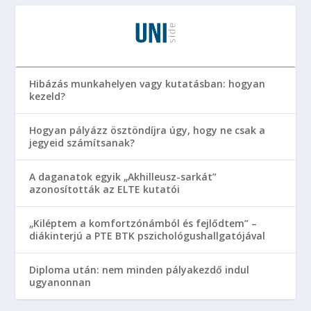
Hibázás munkahelyen vagy kutatásban: hogyan
kezeld?
Hogyan pályázz ösztöndíjra úgy, hogy ne csak a
jegyeid számítsanak?
A daganatok egyik „Akhilleusz-sarkát”
azonosították az ELTE kutatói
„Kiléptem a komfortzónámból és fejlődtem” –
diákinterjú a PTE BTK pszichológushallgatójával
Diploma után: nem minden pályakezdő indul
ugyanonnan