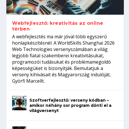
gépeket?
Tanulj szakmát!
amikor néhány sor program dönti el a
telefon nélkül?
világversenyt...
Webfejlesztő: kreativitás az online
térben
A webfejlesztés ma már jóval több egyszerű
honlapkészítésnél. A WorldSkills Shanghai 2026
Web Technologies versenyszámában a világ
legjobb fiatal szakemberei kreativitásukat,
programozói tudásukat és problémamegoldó
képességüket is bizonyítják. Bemutatjuk a
verseny kihívásait és Magyarország indulóját,
Györfi Marcellt.
Szoftverfejlesztő: verseny kódban –
amikor néhány sor program dönti el a
világversenyt