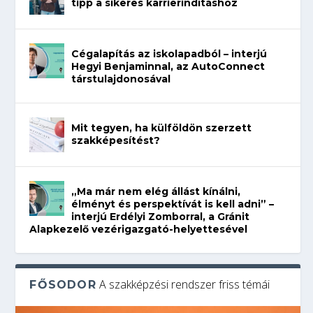
tipp a sikeres karrierindításhoz
Cégalapítás az iskolapadból – interjú
Hegyi Benjaminnal, az AutoConnect
társtulajdonosával
Mit tegyen, ha külföldön szerzett
szakképesítést?
„Ma már nem elég állást kínálni,
élményt és perspektívát is kell adni” –
interjú Erdélyi Zomborral, a Gránit
Alapkezelő vezérigazgató-helyettesével
A szakképzési rendszer friss témái
FŐSODOR