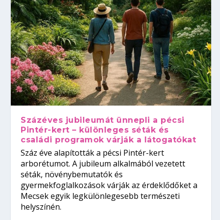
Százéves jubileumát ünnepli a pécsi
Pintér-kert – különleges séták és
családi programok várják a látogatókat
Száz éve alapították a pécsi Pintér-kert
arborétumot. A jubileum alkalmából vezetett
séták, növénybemutatók és
gyermekfoglalkozások várják az érdeklődőket a
Mecsek egyik legkülönlegesebb természeti
helyszínén.