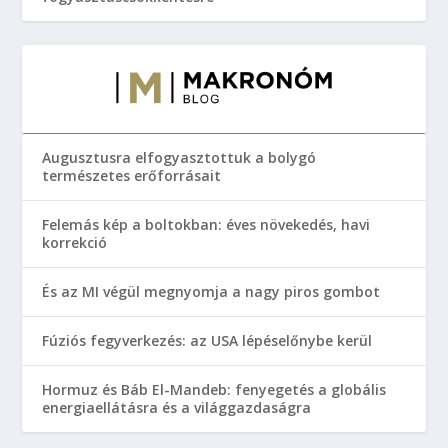
Augusztusra elfogyasztottuk a bolygó
természetes erőforrásait
Felemás kép a boltokban: éves növekedés, havi
korrekció
És az MI végül megnyomja a nagy piros gombot
Fúziós fegyverkezés: az USA lépéselőnybe kerül
Hormuz és Báb El-Mandeb: fenyegetés a globális
energiaellátásra és a világgazdaságra