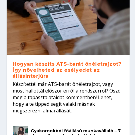
Hogyan készíts ATS-barát önéletrajzot?
Így növelheted az esélyedet az
állásinterjúra
Készítettél már ATS-barát önéletrajzot, vagy
most hallottál először erről a rendszerről? Oszd
meg a tapasztalataidat kommentben! Lehet,
hogy a te tipped segít valaki másnak
megszerezni álmai állását.
Gyakornokból főállású munkavállaló – 7