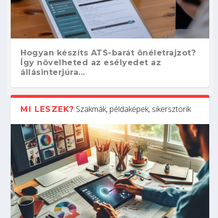
Hogyan készíts ATS-barát önéletrajzot?
Így növelheted az esélyedet az
állásinterjúra...
Szakmák, példaképek, sikersztorik
MI LESZEK?
Kitalálod, mire használják ezeket a
Nem sikerült az egyetemi felvételi?
Szoftverfejlesztő: verseny kódban –
Digitális detox – hogyan kapcsolódj ki