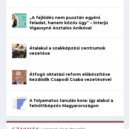
„A fejlődés nem pusztán egyéni
feladat, hanem közös ügy” – interjú
Vigassyné Asztalos Anikóval
Átalakul a szakképzési centrumok
vezetése
Átfogó oktatási reform előkészítése
kezdődik Csapodi Csaba vezetésével
A folyamatos tanulás kora: így alakul a
felnőttképzés Magyarországon