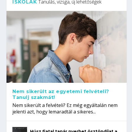
Tanulás, vizsga, új lehetőségek
ISKOLÁK
Nem sikerült az egyetemi felvételi?
Tanulj szakmát!
Nem sikerült a felvételi? Ez még egyáltalán nem
jelenti azt, hogy lemaradtál a sikeres...
Húsz fiatal tanár nyerhet ösztöndíjat a