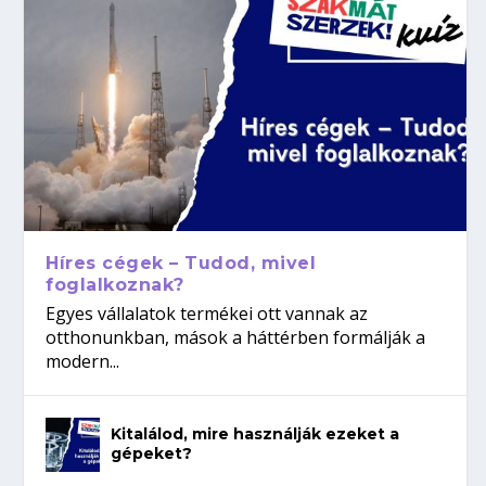
Híres cégek – Tudod, mivel
foglalkoznak?
Egyes vállalatok termékei ott vannak az
otthonunkban, mások a háttérben formálják a
modern...
Kitalálod, mire használják ezeket a
gépeket?