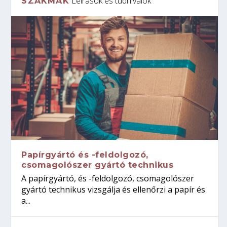
Leírások és tudnivalók
SZAKMÁK
Papírgyártó és -feldolgozó,
csomagolószer gyártó technikus
A papírgyártó, és -feldolgozó, csomagolószer
gyártó technikus vizsgálja és ellenőrzi a papír és
a...