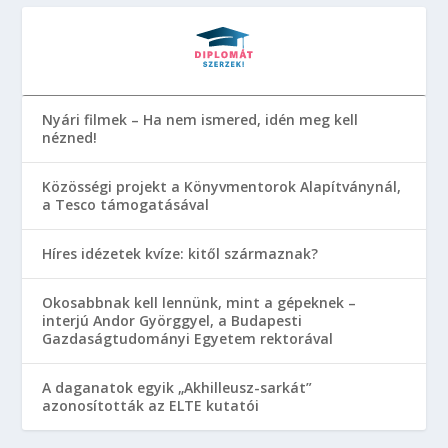
Nyári filmek – Ha nem ismered, idén meg kell
nézned!
Közösségi projekt a Könyvmentorok Alapítványnál,
a Tesco támogatásával
Híres idézetek kvíze: kitől származnak?
Okosabbnak kell lennünk, mint a gépeknek –
interjú Andor Györggyel, a Budapesti
Gazdaságtudományi Egyetem rektorával
A daganatok egyik „Akhilleusz-sarkát”
azonosították az ELTE kutatói