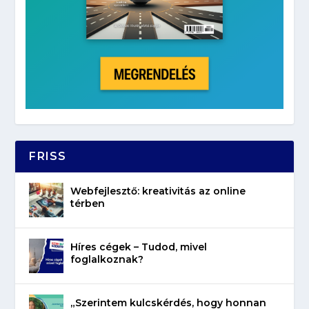
FRISS
Webfejlesztő: kreativitás az online
térben
Híres cégek – Tudod, mivel
foglalkoznak?
„Szerintem kulcskérdés, hogy honnan