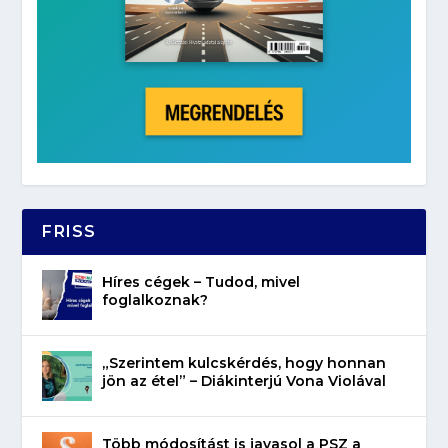
FRISS
Híres cégek – Tudod, mivel
foglalkoznak?
„Szerintem kulcskérdés, hogy honnan
jön az étel” – Diákinterjú Vona Violával
Több módosítást is javasol a PSZ a