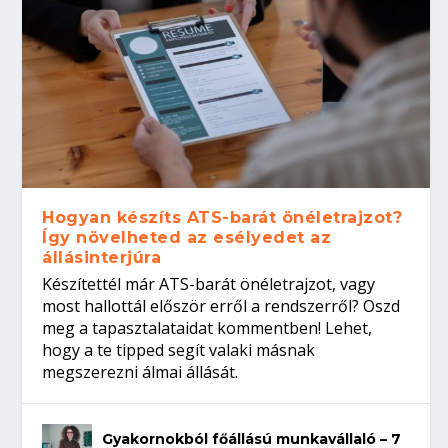
Hogyan készíts ATS-barát önéletrajzot?
Így növelheted az esélyedet az
állásinterjúra
Készítettél már ATS-barát önéletrajzot, vagy
most hallottál először erről a rendszerről? Oszd
meg a tapasztalataidat kommentben! Lehet,
hogy a te tipped segít valaki másnak
megszerezni álmai állását.
Gyakornokból főállású munkavállaló – 7