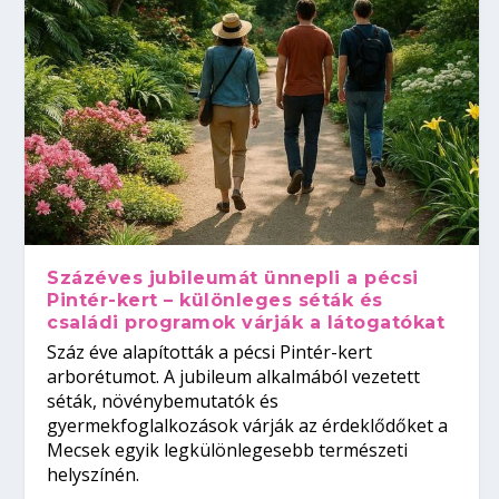
Százéves jubileumát ünnepli a pécsi
Pintér-kert – különleges séták és
családi programok várják a látogatókat
Száz éve alapították a pécsi Pintér-kert
arborétumot. A jubileum alkalmából vezetett
séták, növénybemutatók és
gyermekfoglalkozások várják az érdeklődőket a
Mecsek egyik legkülönlegesebb természeti
helyszínén.