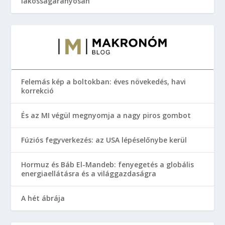
lakosságarányosan
Felemás kép a boltokban: éves növekedés, havi
korrekció
És az MI végül megnyomja a nagy piros gombot
Fúziós fegyverkezés: az USA lépéselőnybe kerül
Hormuz és Báb El-Mandeb: fenyegetés a globális
energiaellátásra és a világgazdaságra
A hét ábrája