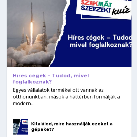
Híres cégek – Tudod, mivel
foglalkoznak?
Egyes vállalatok termékei ott vannak az
otthonunkban, mások a háttérben formálják a
modern...
Kitalálod, mire használják ezeket a
gépeket?