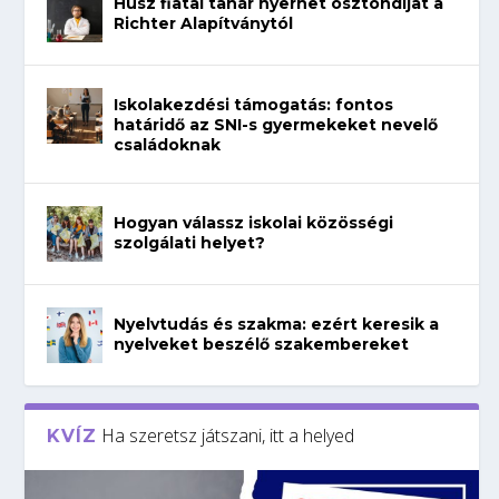
Húsz fiatal tanár nyerhet ösztöndíjat a
Richter Alapítványtól
Iskolakezdési támogatás: fontos
határidő az SNI-s gyermekeket nevelő
családoknak
Hogyan válassz iskolai közösségi
szolgálati helyet?
Nyelvtudás és szakma: ezért keresik a
nyelveket beszélő szakembereket
Ha szeretsz játszani, itt a helyed
KVÍZ