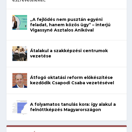
„A fejlődés nem pusztán egyéni
feladat, hanem közös ügy” – interjú
Vigassyné Asztalos Anikóval
Átalakul a szakképzési centrumok
vezetése
Átfogó oktatási reform előkészítése
kezdődik Csapodi Csaba vezetésével
A folyamatos tanulás kora: így alakul a
felnőttképzés Magyarországon