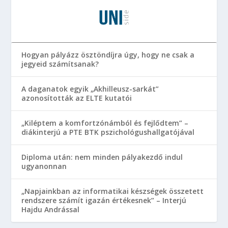
Hogyan pályázz ösztöndíjra úgy, hogy ne csak a
jegyeid számítsanak?
A daganatok egyik „Akhilleusz-sarkát”
azonosították az ELTE kutatói
„Kiléptem a komfortzónámból és fejlődtem” –
diákinterjú a PTE BTK pszichológushallgatójával
Diploma után: nem minden pályakezdő indul
ugyanonnan
„Napjainkban az informatikai készségek összetett
rendszere számít igazán értékesnek” – Interjú
Hajdu Andrással