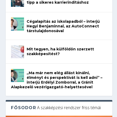
tipp a sikeres karrierindításhoz
Cégalapítás az iskolapadból – interjú
Hegyi Benjaminnal, az AutoConnect
társtulajdonosával
Mit tegyen, ha külföldön szerzett
szakképesítést?
„Ma már nem elég állást kínálni,
élményt és perspektívát is kell adni” –
interjú Erdélyi Zomborral, a Gránit
Alapkezelő vezérigazgató-helyettesével
A szakképzési rendszer friss témái
FŐSODOR