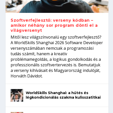
gépeket?
Tanulj szakmát!
amikor néhány sor program dönti el a
telefon nélkül?
világversenyt...
Szoftverfejlesztő: verseny kódban –
amikor néhány sor program dönti el a
világversenyt
Mitől lesz világszínvonalú egy szoftverfejlesztő?
A WorldSkills Shanghai 2026 Software Developer
versenyszámában nemcsak a programozási
tudás számít, hanem a kreatív
problémamegoldás, a logikus gondolkodás és a
professzionális szoftvertervezés is. Bemutatjuk
a verseny kihívásait és Magyarország indulóját,
Horváth Dávidot.
WorldSkills Shanghai: a hűtés és
légkondicionálás szakma kulisszatitkai