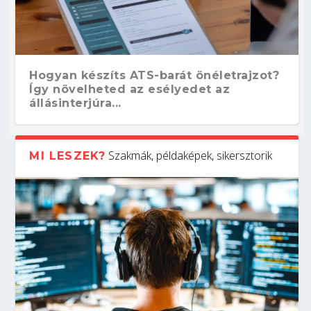
Hogyan készíts ATS-barát önéletrajzot?
Így növelheted az esélyedet az
állásinterjúra...
Szakmák, példaképek, sikersztorik
MI LESZEK?
Kitalálod, mire használják ezeket a
Nem sikerült az egyetemi felvételi?
Szoftverfejlesztő: verseny kódban –
Digitális detox – hogyan kapcsolódj ki