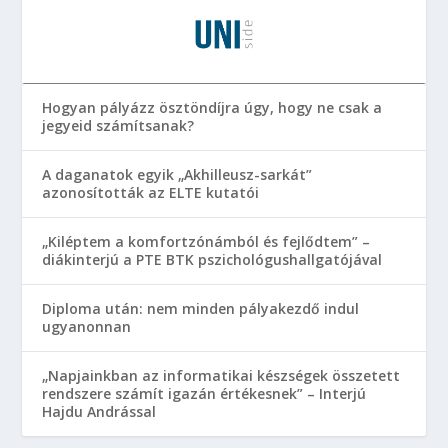
Hogyan pályázz ösztöndíjra úgy, hogy ne csak a
jegyeid számítsanak?
A daganatok egyik „Akhilleusz-sarkát”
azonosították az ELTE kutatói
„Kiléptem a komfortzónámból és fejlődtem” –
diákinterjú a PTE BTK pszichológushallgatójával
Diploma után: nem minden pályakezdő indul
ugyanonnan
„Napjainkban az informatikai készségek összetett
rendszere számít igazán értékesnek” – Interjú
Hajdu Andrással