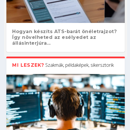
Hogyan készíts ATS-barát önéletrajzot?
Így növelheted az esélyedet az
állásinterjúra...
Szakmák, példaképek, sikersztorik
MI LESZEK?
Kitalálod, mire használják ezeket a
Nem sikerült az egyetemi felvételi?
Szoftverfejlesztő: verseny kódban –
Digitális detox – hogyan kapcsolódj ki