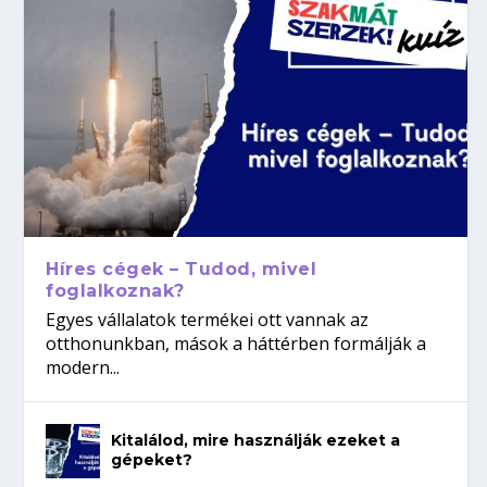
Híres cégek – Tudod, mivel
foglalkoznak?
Egyes vállalatok termékei ott vannak az
otthonunkban, mások a háttérben formálják a
modern...
Kitalálod, mire használják ezeket a
gépeket?