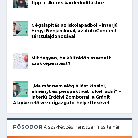
tipp a sikeres karrierindításhoz
Cégalapítás az iskolapadból – interjú
Hegyi Benjaminnal, az AutoConnect
társtulajdonosával
Mit tegyen, ha külföldön szerzett
szakképesítést?
„Ma már nem elég állást kínálni,
élményt és perspektívát is kell adni” –
interjú Erdélyi Zomborral, a Gránit
Alapkezelő vezérigazgató-helyettesével
A szakképzési rendszer friss témái
FŐSODOR