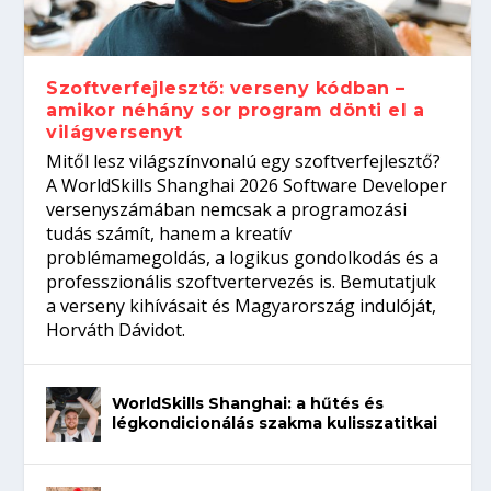
gépeket?
Tanulj szakmát!
amikor néhány sor program dönti el a
telefon nélkül?
világversenyt...
Szoftverfejlesztő: verseny kódban –
amikor néhány sor program dönti el a
világversenyt
Mitől lesz világszínvonalú egy szoftverfejlesztő?
A WorldSkills Shanghai 2026 Software Developer
versenyszámában nemcsak a programozási
tudás számít, hanem a kreatív
problémamegoldás, a logikus gondolkodás és a
professzionális szoftvertervezés is. Bemutatjuk
a verseny kihívásait és Magyarország indulóját,
Horváth Dávidot.
WorldSkills Shanghai: a hűtés és
légkondicionálás szakma kulisszatitkai