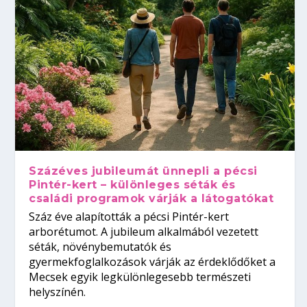
Százéves jubileumát ünnepli a pécsi
Pintér-kert – különleges séták és
családi programok várják a látogatókat
Száz éve alapították a pécsi Pintér-kert
arborétumot. A jubileum alkalmából vezetett
séták, növénybemutatók és
gyermekfoglalkozások várják az érdeklődőket a
Mecsek egyik legkülönlegesebb természeti
helyszínén.