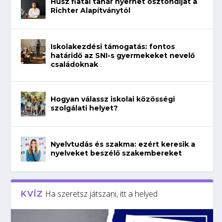
Húsz fiatal tanár nyerhet ösztöndíjat a
Richter Alapítványtól
Iskolakezdési támogatás: fontos
határidő az SNI-s gyermekeket nevelő
családoknak
Hogyan válassz iskolai közösségi
szolgálati helyet?
Nyelvtudás és szakma: ezért keresik a
nyelveket beszélő szakembereket
Ha szeretsz játszani, itt a helyed
KVÍZ