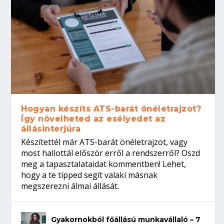
Hogyan készíts ATS-barát önéletrajzot?
Így növelheted az esélyedet az
állásinterjúra
Készítettél már ATS-barát önéletrajzot, vagy
most hallottál először erről a rendszerről? Oszd
meg a tapasztalataidat kommentben! Lehet,
hogy a te tipped segít valaki másnak
megszerezni álmai állását.
Gyakornokból főállású munkavállaló – 7