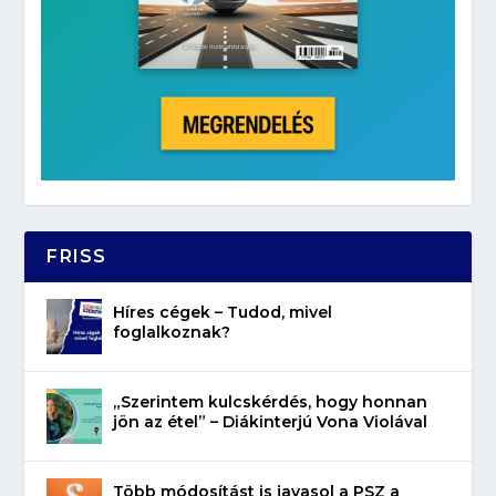
FRISS
Híres cégek – Tudod, mivel
foglalkoznak?
„Szerintem kulcskérdés, hogy honnan
jön az étel” – Diákinterjú Vona Violával
Több módosítást is javasol a PSZ a