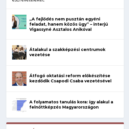
„A fejlődés nem pusztán egyéni
feladat, hanem közös ügy” – interjú
Vigassyné Asztalos Anikóval
Átalakul a szakképzési centrumok
vezetése
Átfogó oktatási reform előkészítése
kezdődik Csapodi Csaba vezetésével
A folyamatos tanulás kora: így alakul a
felnőttképzés Magyarországon