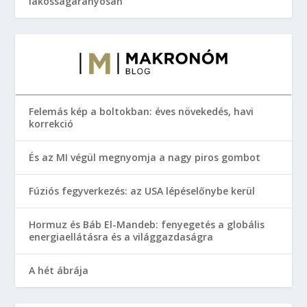
lakosságarányosan
Felemás kép a boltokban: éves növekedés, havi
korrekció
És az MI végül megnyomja a nagy piros gombot
Fúziós fegyverkezés: az USA lépéselőnybe kerül
Hormuz és Báb El-Mandeb: fenyegetés a globális
energiaellátásra és a világgazdaságra
A hét ábrája