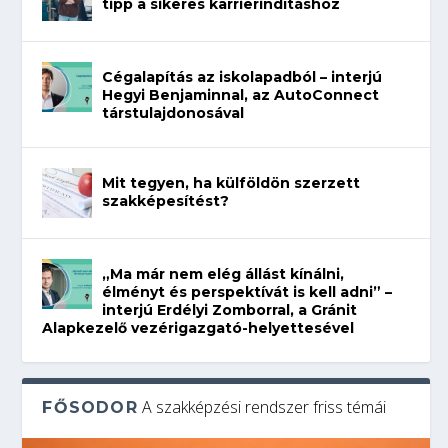
tipp a sikeres karrierindításhoz
Cégalapítás az iskolapadból – interjú
Hegyi Benjaminnal, az AutoConnect
társtulajdonosával
Mit tegyen, ha külföldön szerzett
szakképesítést?
„Ma már nem elég állást kínálni,
élményt és perspektívát is kell adni” –
interjú Erdélyi Zomborral, a Gránit
Alapkezelő vezérigazgató-helyettesével
A szakképzési rendszer friss témái
FŐSODOR