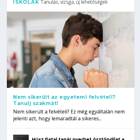
Tanulás, vizsga, új lehetőségek
ISKOLÁK
Nem sikerült az egyetemi felvételi?
Tanulj szakmát!
Nem sikerült a felvételi? Ez még egyáltalán nem
jelenti azt, hogy lemaradtál a sikeres...
Húsz fiatal tanár nyerhet ösztöndíjat a