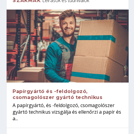
Leírások és tudnivalók
SZAKMÁK
Papírgyártó és -feldolgozó,
csomagolószer gyártó technikus
A papírgyártó, és -feldolgozó, csomagolószer
gyártó technikus vizsgálja és ellenőrzi a papír és
a...