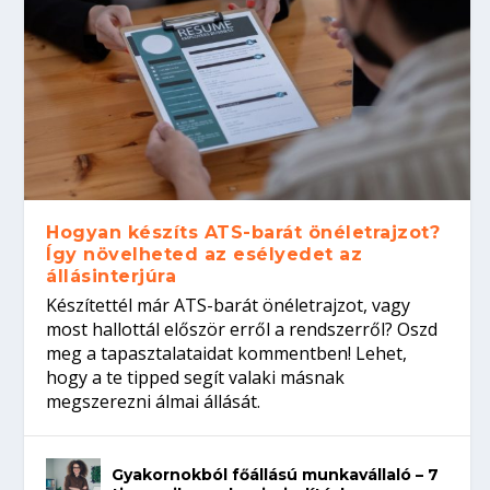
Hogyan készíts ATS-barát önéletrajzot?
Így növelheted az esélyedet az
állásinterjúra
Készítettél már ATS-barát önéletrajzot, vagy
most hallottál először erről a rendszerről? Oszd
meg a tapasztalataidat kommentben! Lehet,
hogy a te tipped segít valaki másnak
megszerezni álmai állását.
Gyakornokból főállású munkavállaló – 7