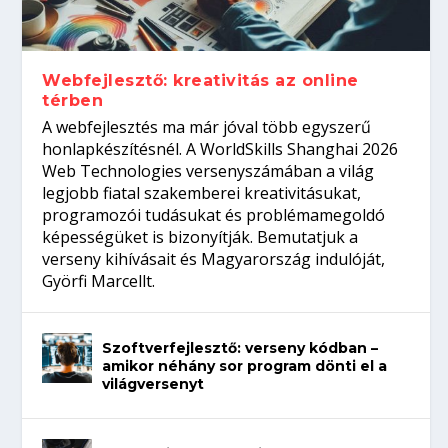
gépeket?
Tanulj szakmát!
amikor néhány sor program dönti el a
telefon nélkül?
világversenyt...
Webfejlesztő: kreativitás az online
térben
A webfejlesztés ma már jóval több egyszerű
honlapkészítésnél. A WorldSkills Shanghai 2026
Web Technologies versenyszámában a világ
legjobb fiatal szakemberei kreativitásukat,
programozói tudásukat és problémamegoldó
képességüket is bizonyítják. Bemutatjuk a
verseny kihívásait és Magyarország indulóját,
Györfi Marcellt.
Szoftverfejlesztő: verseny kódban –
amikor néhány sor program dönti el a
világversenyt