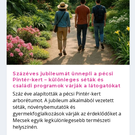
Százéves jubileumát ünnepli a pécsi
Pintér-kert – különleges séták és
családi programok várják a látogatókat
Száz éve alapították a pécsi Pintér-kert
arborétumot. A jubileum alkalmából vezetett
séták, növénybemutatók és
gyermekfoglalkozások várják az érdeklődőket a
Mecsek egyik legkülönlegesebb természeti
helyszínén.