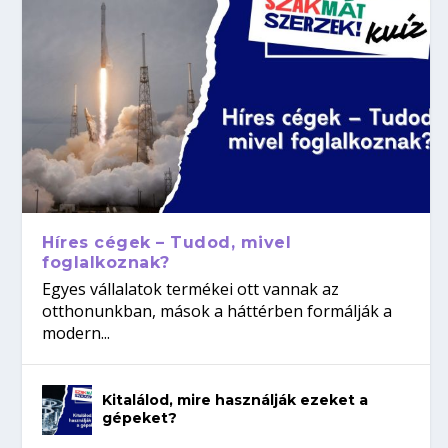
Híres cégek – Tudod, mivel
foglalkoznak?
Egyes vállalatok termékei ott vannak az
otthonunkban, mások a háttérben formálják a
modern...
Kitalálod, mire használják ezeket a
gépeket?