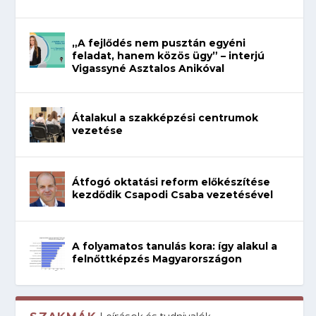
„A fejlődés nem pusztán egyéni
feladat, hanem közös ügy” – interjú
Vigassyné Asztalos Anikóval
Átalakul a szakképzési centrumok
vezetése
Átfogó oktatási reform előkészítése
kezdődik Csapodi Csaba vezetésével
A folyamatos tanulás kora: így alakul a
felnőttképzés Magyarországon