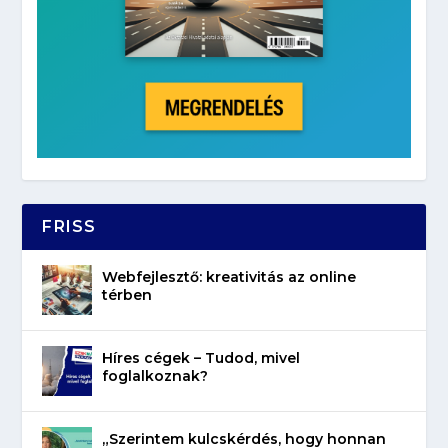
FRISS
Webfejlesztő: kreativitás az online
térben
Híres cégek – Tudod, mivel
foglalkoznak?
„Szerintem kulcskérdés, hogy honnan