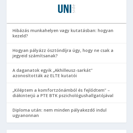
Hibázás munkahelyen vagy kutatásban: hogyan
kezeld?
Hogyan pályázz ösztöndíjra úgy, hogy ne csak a
jegyeid számítsanak?
A daganatok egyik „Akhilleusz-sarkát”
azonosították az ELTE kutatói
„Kiléptem a komfortzónámból és fejlődtem” –
diákinterjú a PTE BTK pszichológushallgatójával
Diploma után: nem minden pályakezdő indul
ugyanonnan