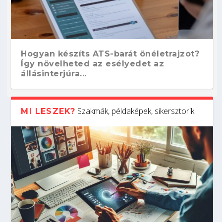
Hogyan készíts ATS-barát önéletrajzot?
Így növelheted az esélyedet az
állásinterjúra...
Szakmák, példaképek, sikersztorik
MI LESZEK?
Kitalálod, mire használják ezeket a
Nem sikerült az egyetemi felvételi?
Szoftverfejlesztő: verseny kódban –
Digitális detox – hogyan kapcsolódj ki