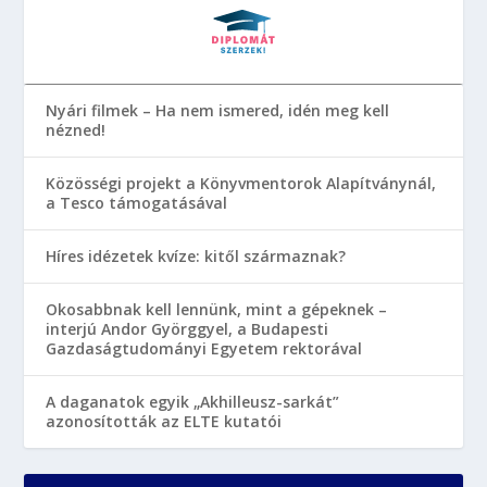
Nyári filmek – Ha nem ismered, idén meg kell
nézned!
Közösségi projekt a Könyvmentorok Alapítványnál,
a Tesco támogatásával
Híres idézetek kvíze: kitől származnak?
Okosabbnak kell lennünk, mint a gépeknek –
interjú Andor Györggyel, a Budapesti
Gazdaságtudományi Egyetem rektorával
A daganatok egyik „Akhilleusz-sarkát”
azonosították az ELTE kutatói