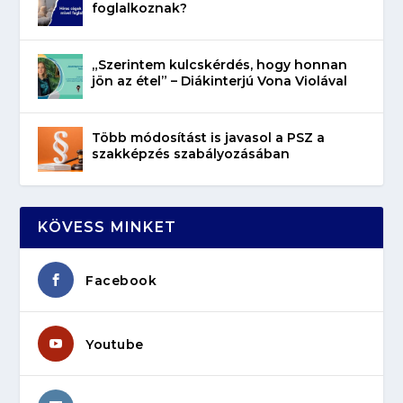
foglalkoznak?
„Szerintem kulcskérdés, hogy honnan
jön az étel” – Diákinterjú Vona Violával
Több módosítást is javasol a PSZ a
szakképzés szabályozásában
KÖVESS MINKET
Facebook
Youtube