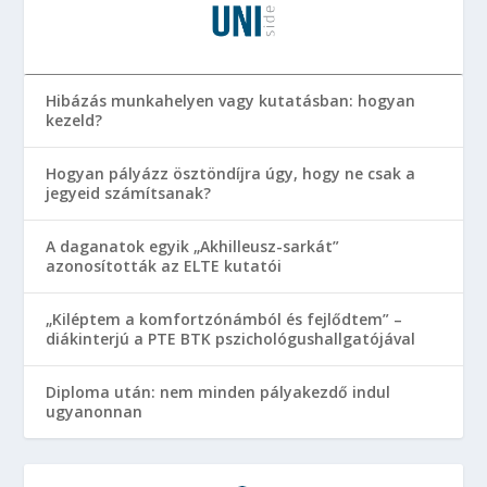
Hibázás munkahelyen vagy kutatásban: hogyan
kezeld?
Hogyan pályázz ösztöndíjra úgy, hogy ne csak a
jegyeid számítsanak?
A daganatok egyik „Akhilleusz-sarkát”
azonosították az ELTE kutatói
„Kiléptem a komfortzónámból és fejlődtem” –
diákinterjú a PTE BTK pszichológushallgatójával
Diploma után: nem minden pályakezdő indul
ugyanonnan