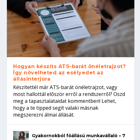
Hogyan készíts ATS-barát önéletrajzot?
Így növelheted az esélyedet az
állásinterjúra
Készítettél már ATS-barát önéletrajzot, vagy
most hallottál először erről a rendszerről? Oszd
meg a tapasztalataidat kommentben! Lehet,
hogy a te tipped segít valaki másnak
megszerezni álmai állását.
Gyakornokból főállású munkavállaló – 7