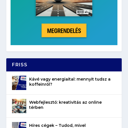
FRISS
Kávé vagy energiaital: mennyit tudsz a
koffeinről?
Webfejlesztő: kreativitás az online
térben
Híres cégek – Tudod, mivel