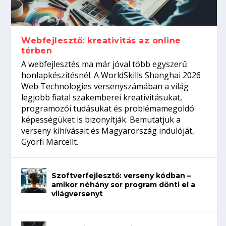
Így növelheted az esélyedet az
gépeket?
Tanulj szakmát!
amikor néhány sor program dönti el a
állásinterjúra...
világversenyt...
Webfejlesztő: kreativitás az online
térben
A webfejlesztés ma már jóval több egyszerű
honlapkészítésnél. A WorldSkills Shanghai 2026
Web Technologies versenyszámában a világ
legjobb fiatal szakemberei kreativitásukat,
programozói tudásukat és problémamegoldó
képességüket is bizonyítják. Bemutatjuk a
verseny kihívásait és Magyarország indulóját,
Györfi Marcellt.
Szoftverfejlesztő: verseny kódban –
amikor néhány sor program dönti el a
világversenyt