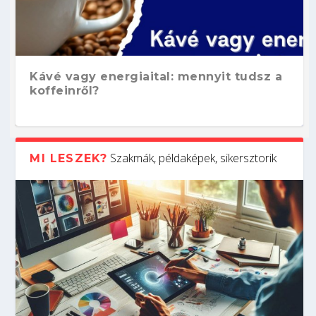
Kávé vagy energiaital: mennyit tudsz a
koffeinről?
Szakmák, példaképek, sikersztorik
MI LESZEK?
Hogyan készíts ATS-barát önéletrajzot?
Kitalálod, mire használják ezeket a
Nem sikerült az egyetemi felvételi?
Szoftverfejlesztő: verseny kódban –