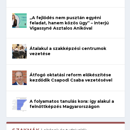
„A fejlődés nem pusztán egyéni
feladat, hanem közös ügy” – interjú
Vigassyné Asztalos Anikóval
Átalakul a szakképzési centrumok
vezetése
Átfogó oktatási reform előkészítése
kezdődik Csapodi Csaba vezetésével
A folyamatos tanulás kora: így alakul a
felnőttképzés Magyarországon