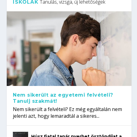
Tanulás, vizsga, új lehetőségek
ISKOLÁK
Nem sikerült az egyetemi felvételi?
Tanulj szakmát!
Nem sikerült a felvételi? Ez még egyáltalán nem
jelenti azt, hogy lemaradtál a sikeres...
Húsz fiatal tanár nyerhet ösztöndíjat a