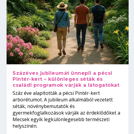
Százéves jubileumát ünnepli a pécsi
Pintér-kert – különleges séták és
családi programok várják a látogatókat
Száz éve alapították a pécsi Pintér-kert
arborétumot. A jubileum alkalmából vezetett
séták, növénybemutatók és
gyermekfoglalkozások várják az érdeklődőket a
Mecsek egyik legkülönlegesebb természeti
helyszínén.