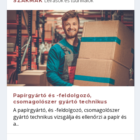
Leírások és tudnivalók
SZAKMÁK
Papírgyártó és -feldolgozó,
csomagolószer gyártó technikus
A papírgyártó, és -feldolgozó, csomagolószer
gyártó technikus vizsgálja és ellenőrzi a papír és
a...