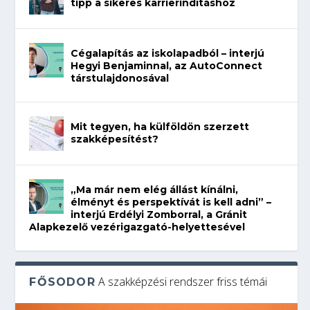
tipp a sikeres karrierindításhoz
Cégalapítás az iskolapadból – interjú
Hegyi Benjaminnal, az AutoConnect
társtulajdonosával
Mit tegyen, ha külföldön szerzett
szakképesítést?
„Ma már nem elég állást kínálni,
élményt és perspektívát is kell adni” –
interjú Erdélyi Zomborral, a Gránit
Alapkezelő vezérigazgató-helyettesével
A szakképzési rendszer friss témái
FŐSODOR