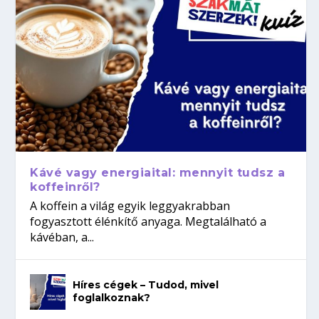
Kávé vagy energiaital: mennyit tudsz a
koffeinről?
A koffein a világ egyik leggyakrabban
fogyasztott élénkítő anyaga. Megtalálható a
kávéban, a...
Híres cégek – Tudod, mivel
foglalkoznak?