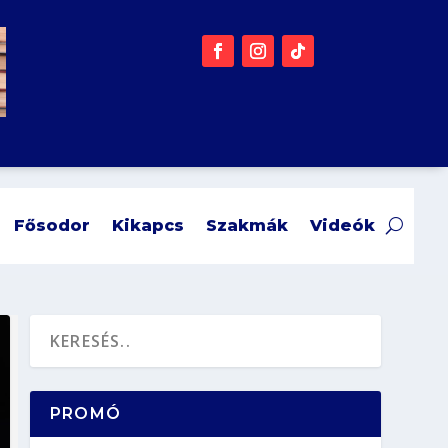
Fősodor
Kikapcs
Szakmák
Videók
PROMÓ