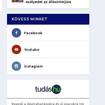
esélyedet az állásinterjúra
KÖVESS MINKET
Facebook
Youtube
Instagram
Reagál a devizahatásokra és új piacokra tör