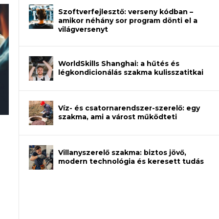
Szoftverfejlesztő: verseny kódban –
amikor néhány sor program dönti el a
világversenyt
WorldSkills Shanghai: a hűtés és
légkondicionálás szakma kulisszatitkai
Víz- és csatornarendszer-szerelő: egy
szakma, ami a várost működteti
an – amikor néhány sor program dönti
Villanyszerelő szakma: biztos jövő,
modern technológia és keresett tudás
et a gépeket?
eli? Tanulj szakmát!
ódj ki telefon nélkül?