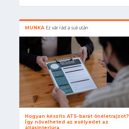
Ez vár rád a suli után
MUNKA
Hogyan készíts ATS-barát önéletrajzot?
Így növelheted az esélyedet az
állásinterjúra