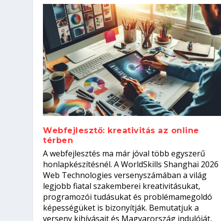
Webfejlesztő: kreativitás az online
térben
Szoftverfejlesztő: verseny kódb
A webfejlesztés ma már jóval több egyszerű
Kitalálod, mire használják ezek
Nem sikerült az egyetemi felvét
el a világversenyt...
Digitális detox – hogyan kapcsol
honlapkészítésnél. A WorldSkills Shanghai 2026
Web Technologies versenyszámában a világ
Írta:
Írta:
Írta:
Írta:
Tóth Mónika
Oláh Erika
Szakmát Szerzek
Oláh Erika
|
|
|
2026. augusztus. 4.
2026. augusztus. 3.
2026. augusztus. 4.
|
2026. augusztus. 3.
|
|
|
Iskolák
Egészség
Kvíz
|
Mi leszek?
legjobb fiatal szakemberei kreativitásukat,
programozói tudásukat és problémamegoldó
képességüket is bizonyítják. Bemutatjuk a
verseny kihívásait és Magyarország indulóját,