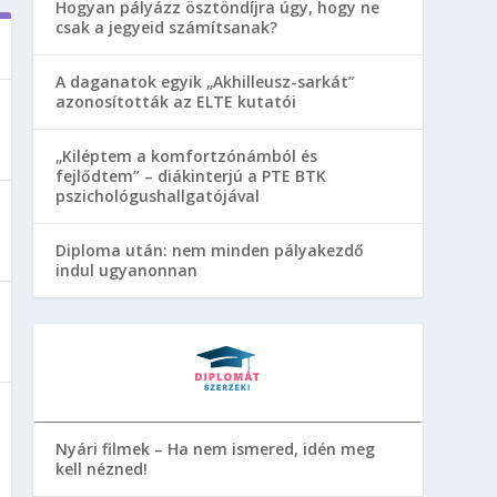
Hogyan pályázz ösztöndíjra úgy, hogy ne
csak a jegyeid számítsanak?
A daganatok egyik „Akhilleusz-sarkát”
azonosították az ELTE kutatói
„Kiléptem a komfortzónámból és
fejlődtem” – diákinterjú a PTE BTK
pszichológushallgatójával
Diploma után: nem minden pályakezdő
indul ugyanonnan
Nyári filmek – Ha nem ismered, idén meg
kell nézned!