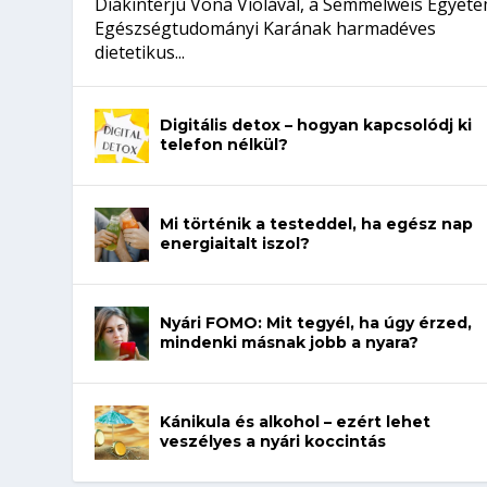
Diákinterjú Vona Violával, a Semmelweis Egyet
Egészségtudományi Karának harmadéves
dietetikus...
Digitális detox – hogyan kapcsolódj ki
telefon nélkül?
Mi történik a testeddel, ha egész nap
energiaitalt iszol?
Nyári FOMO: Mit tegyél, ha úgy érzed,
mindenki másnak jobb a nyara?
Kánikula és alkohol – ezért lehet
veszélyes a nyári koccintás