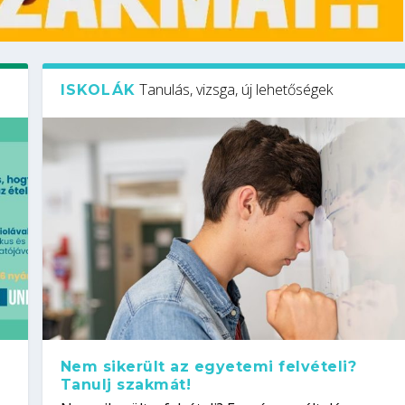
Tanulás, vizsga, új lehetőségek
ISKOLÁK
Nem sikerült az egyetemi felvételi?
Tanulj szakmát!