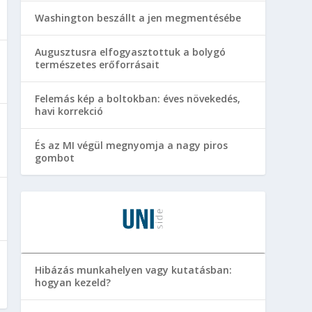
Washington beszállt a jen megmentésébe
Augusztusra elfogyasztottuk a bolygó
természetes erőforrásait
Felemás kép a boltokban: éves növekedés,
havi korrekció
És az MI végül megnyomja a nagy piros
gombot
Hibázás munkahelyen vagy kutatásban:
hogyan kezeld?