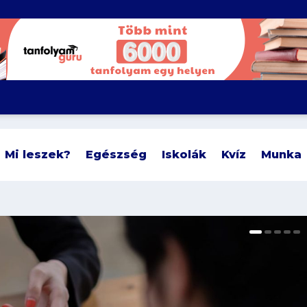
Mi leszek?
Egészség
Iskolák
Kvíz
Munka