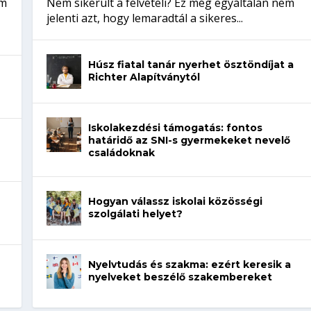
em
Nem sikerült a felvételi? Ez még egyáltalán nem
jelenti azt, hogy lemaradtál a sikeres...
Húsz fiatal tanár nyerhet ösztöndíjat a
Richter Alapítványtól
Iskolakezdési támogatás: fontos
határidő az SNI-s gyermekeket nevelő
családoknak
Hogyan válassz iskolai közösségi
szolgálati helyet?
Nyelvtudás és szakma: ezért keresik a
nyelveket beszélő szakembereket