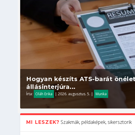
Hogyan készíts ATS-barát önélet
állásinterjúra...
Írta:
Oláh Erika
|
2026. augusztus. 5.
|
Munka
Szakmák, példaképek, sikersztorik
MI LESZEK?