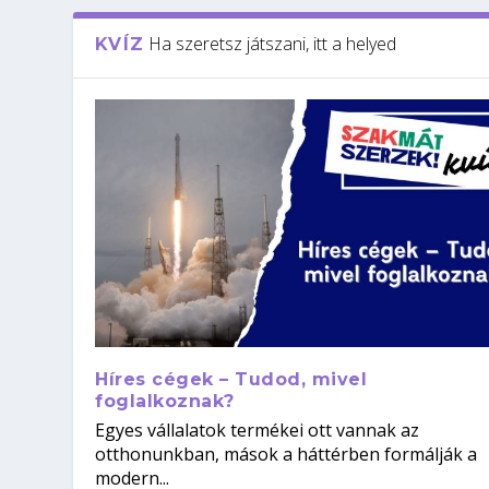
Ha szeretsz játszani, itt a helyed
KVÍZ
Híres cégek – Tudod, mivel
foglalkoznak?
Egyes vállalatok termékei ott vannak az
otthonunkban, mások a háttérben formálják a
modern...