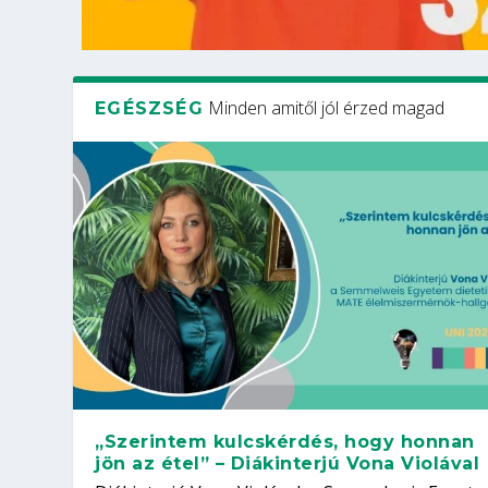
Minden amitől jól érzed magad
EGÉSZSÉG
„Szerintem kulcskérdés, hogy honnan
jön az étel” – Diákinterjú Vona Violával