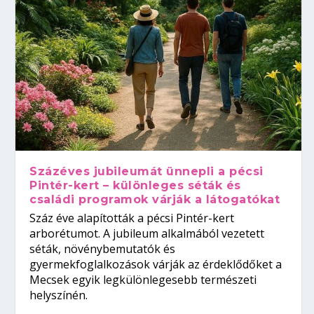
Százéves jubileumát ünnepli a pécsi
Pintér-kert – különleges séták és
családi programok várják a látogatókat
Száz éve alapították a pécsi Pintér-kert
arborétumot. A jubileum alkalmából vezetett
séták, növénybemutatók és
gyermekfoglalkozások várják az érdeklődőket a
Mecsek egyik legkülönlegesebb természeti
helyszínén.