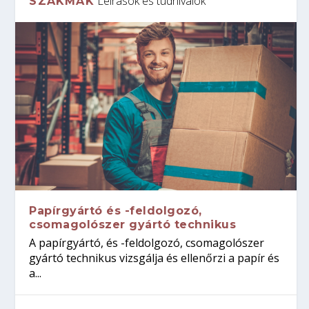
Leírások és tudnivalók
SZAKMÁK
Papírgyártó és -feldolgozó,
csomagolószer gyártó technikus
A papírgyártó, és -feldolgozó, csomagolószer
gyártó technikus vizsgálja és ellenőrzi a papír és
a...