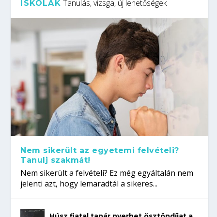
Tanulás, vizsga, új lehetőségek
ISKOLÁK
Nem sikerült az egyetemi felvételi?
Tanulj szakmát!
Nem sikerült a felvételi? Ez még egyáltalán nem
jelenti azt, hogy lemaradtál a sikeres...
Húsz fiatal tanár nyerhet ösztöndíjat a