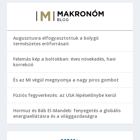
Augusztusra elfogyasztottuk a bolygó
természetes erőforrásait
Felemás kép a boltokban: éves növekedés, havi
korrekció
És az MI végül megnyomja a nagy piros gombot
Fúziós fegyverkezés: az USA lépéselőnybe kerül
Hormuz és Báb El-Mandeb: fenyegetés a globális
energiaellátásra és a világgazdaságra