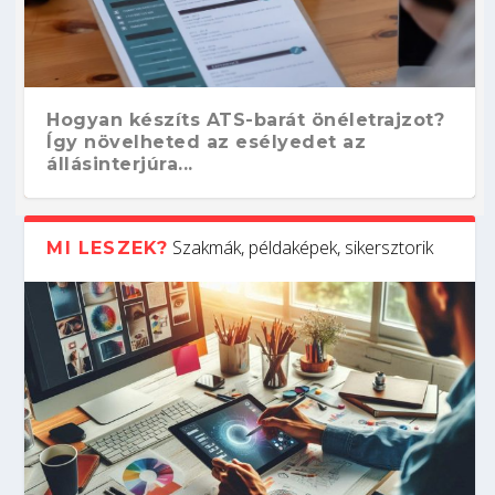
Hogyan készíts ATS-barát önéletrajzot?
Így növelheted az esélyedet az
állásinterjúra...
Szakmák, példaképek, sikersztorik
MI LESZEK?
Kitalálod, mire használják ezeket a
Nem sikerült az egyetemi felvételi?
Szoftverfejlesztő: verseny kódban –
Digitális detox – hogyan kapcsolódj ki