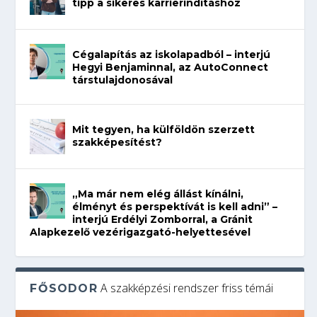
tipp a sikeres karrierindításhoz
Cégalapítás az iskolapadból – interjú
Hegyi Benjaminnal, az AutoConnect
társtulajdonosával
Mit tegyen, ha külföldön szerzett
szakképesítést?
„Ma már nem elég állást kínálni,
élményt és perspektívát is kell adni” –
interjú Erdélyi Zomborral, a Gránit
Alapkezelő vezérigazgató-helyettesével
A szakképzési rendszer friss témái
FŐSODOR