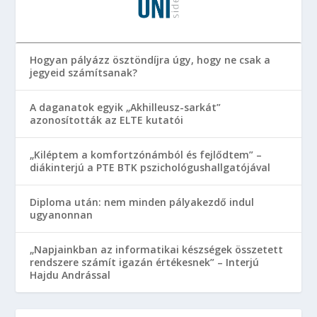
Hogyan pályázz ösztöndíjra úgy, hogy ne csak a
jegyeid számítsanak?
A daganatok egyik „Akhilleusz-sarkát”
azonosították az ELTE kutatói
„Kiléptem a komfortzónámból és fejlődtem” –
diákinterjú a PTE BTK pszichológushallgatójával
Diploma után: nem minden pályakezdő indul
ugyanonnan
„Napjainkban az informatikai készségek összetett
rendszere számít igazán értékesnek” – Interjú
Hajdu Andrással