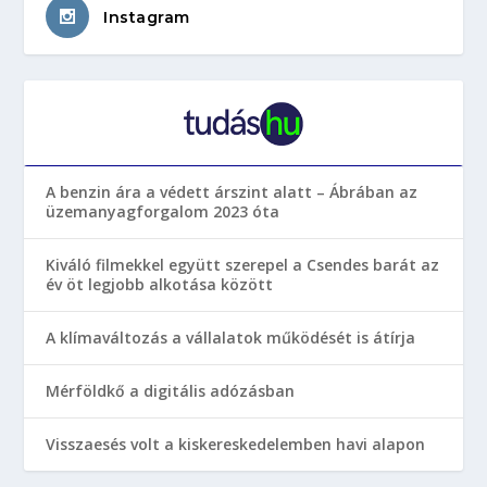
Instagram
A benzin ára a védett árszint alatt – Ábrában az
üzemanyagforgalom 2023 óta
Kiváló filmekkel együtt szerepel a Csendes barát az
év öt legjobb alkotása között
A klímaváltozás a vállalatok működését is átírja
Mérföldkő a digitális adózásban
Visszaesés volt a kiskereskedelemben havi alapon