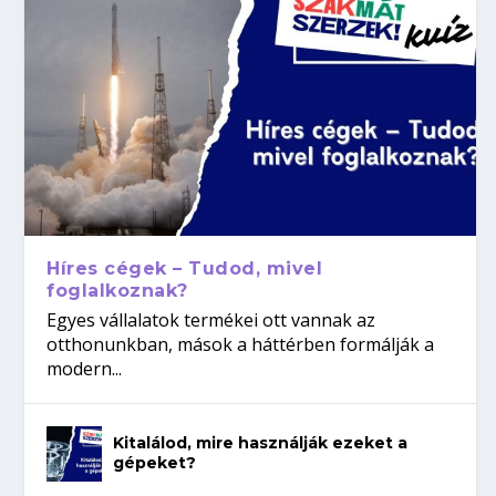
Híres cégek – Tudod, mivel
foglalkoznak?
Egyes vállalatok termékei ott vannak az
otthonunkban, mások a háttérben formálják a
modern...
Kitalálod, mire használják ezeket a
gépeket?