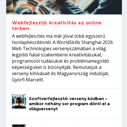
gépeket?
Tanulj szakmát!
amikor néhány sor program dönti el a
telefon nélkül?
világversenyt...
Webfejlesztő: kreativitás az online
térben
A webfejlesztés ma már jóval több egyszerű
honlapkészítésnél. A WorldSkills Shanghai 2026
Web Technologies versenyszámában a világ
legjobb fiatal szakemberei kreativitásukat,
programozói tudásukat és problémamegoldó
képességüket is bizonyítják. Bemutatjuk a
verseny kihívásait és Magyarország indulóját,
Györfi Marcellt.
Szoftverfejlesztő: verseny kódban –
amikor néhány sor program dönti el a
világversenyt