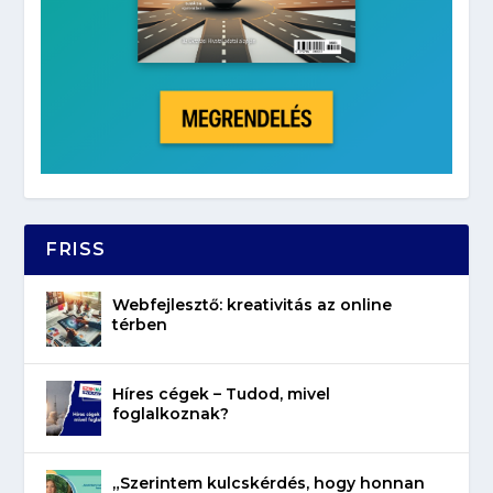
FRISS
Webfejlesztő: kreativitás az online
térben
Híres cégek – Tudod, mivel
foglalkoznak?
„Szerintem kulcskérdés, hogy honnan