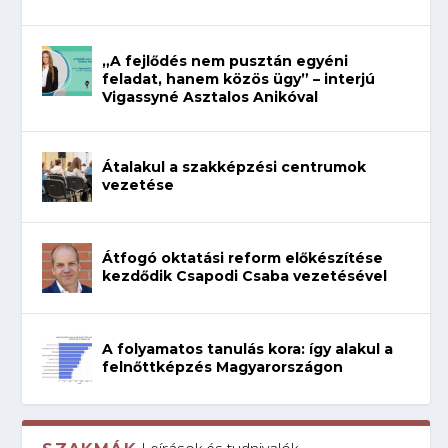
„A fejlődés nem pusztán egyéni
feladat, hanem közös ügy” – interjú
Vigassyné Asztalos Anikóval
Átalakul a szakképzési centrumok
vezetése
Átfogó oktatási reform előkészítése
kezdődik Csapodi Csaba vezetésével
A folyamatos tanulás kora: így alakul a
felnőttképzés Magyarországon