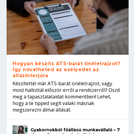
Hogyan készíts ATS-barát önéletrajzot?
Így növelheted az esélyedet az
állásinterjúra
Készítettél már ATS-barát önéletrajzot, vagy
most hallottál először erről a rendszerről? Oszd
meg a tapasztalataidat kommentben! Lehet,
hogy a te tipped segít valaki másnak
megszerezni álmai állását.
Gyakornokból főállású munkavállaló – 7