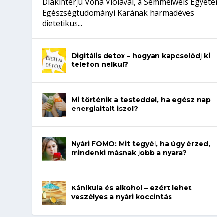
Diákinterjú Vona Violával, a Semmelweis Egyet
Egészségtudományi Karának harmadéves
dietetikus...
Digitális detox – hogyan kapcsolódj ki
telefon nélkül?
Mi történik a testeddel, ha egész nap
energiaitalt iszol?
Nyári FOMO: Mit tegyél, ha úgy érzed,
mindenki másnak jobb a nyara?
Kánikula és alkohol – ezért lehet
veszélyes a nyári koccintás