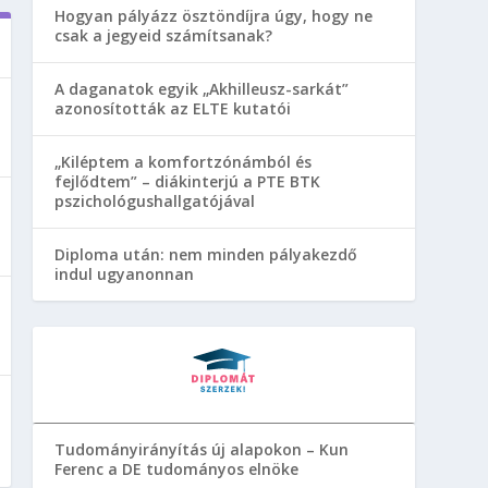
Hogyan pályázz ösztöndíjra úgy, hogy ne
csak a jegyeid számítsanak?
A daganatok egyik „Akhilleusz-sarkát”
azonosították az ELTE kutatói
„Kiléptem a komfortzónámból és
fejlődtem” – diákinterjú a PTE BTK
pszichológushallgatójával
Diploma után: nem minden pályakezdő
indul ugyanonnan
Tudományirányítás új alapokon – Kun
Ferenc a DE tudományos elnöke