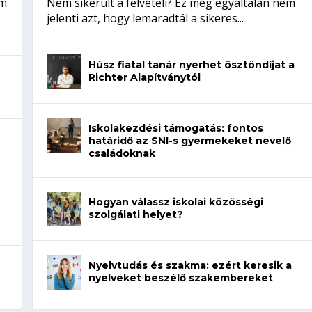
em
Nem sikerült a felvételi? Ez még egyáltalán nem
jelenti azt, hogy lemaradtál a sikeres...
Húsz fiatal tanár nyerhet ösztöndíjat a
Richter Alapítványtól
Iskolakezdési támogatás: fontos
határidő az SNI-s gyermekeket nevelő
családoknak
Hogyan válassz iskolai közösségi
szolgálati helyet?
Nyelvtudás és szakma: ezért keresik a
nyelveket beszélő szakembereket