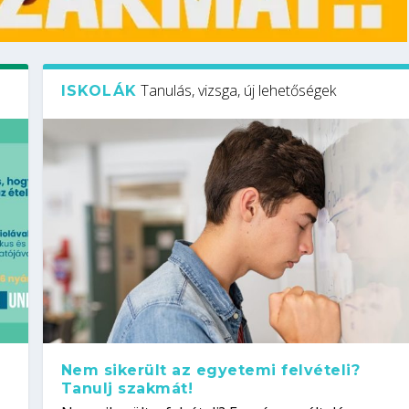
Tanulás, vizsga, új lehetőségek
ISKOLÁK
Nem sikerült az egyetemi felvételi?
Tanulj szakmát!