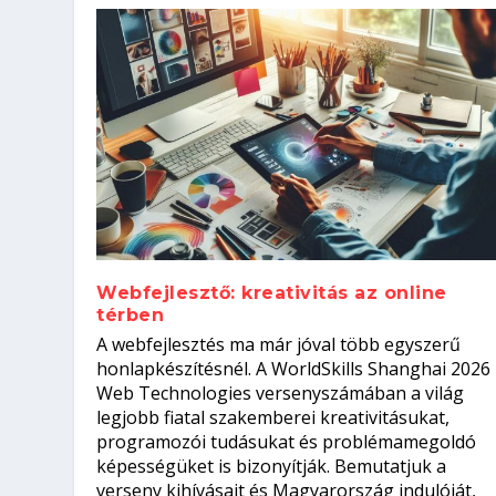
Webfejlesztő: kreativitás az online
térben
Hogyan készíts ATS-barát önélet
Szoftverfejlesztő: verseny kódb
A webfejlesztés ma már jóval több egyszerű
állásinterjúra...
Kitalálod, mire használják ezek
Nem sikerült az egyetemi felvét
el a világversenyt...
honlapkészítésnél. A WorldSkills Shanghai 2026
Web Technologies versenyszámában a világ
Írta:
Írta:
Írta:
Írta:
Oláh Erika
Tóth Mónika
Oláh Erika
Szakmát Szerzek
|
|
2026. augusztus. 5.
|
2026. augusztus. 4.
2026. augusztus. 4.
|
2026. augusztus. 3.
|
|
|
Munka
Iskolák
Kvíz
|
Mi leszek?
legjobb fiatal szakemberei kreativitásukat,
programozói tudásukat és problémamegoldó
képességüket is bizonyítják. Bemutatjuk a
verseny kihívásait és Magyarország indulóját,