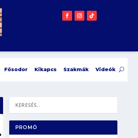
Fősodor
Kikapcs
Szakmák
Videók
PROMÓ