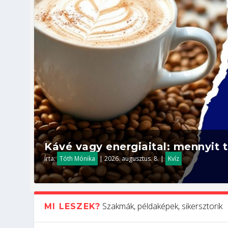
Kávé vagy energiaital: mennyit t
Írta:
Tóth Mónika
|
2026. augusztus. 8.
|
Kvíz
Szakmák, példaképek, sikersztorik
MI LESZEK?