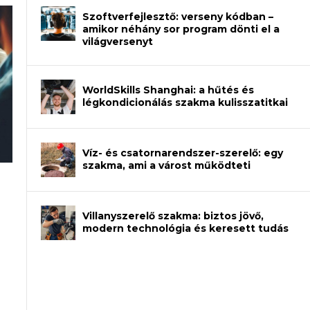
Szoftverfejlesztő: verseny kódban –
amikor néhány sor program dönti el a
világversenyt
WorldSkills Shanghai: a hűtés és
légkondicionálás szakma kulisszatitkai
Víz- és csatornarendszer-szerelő: egy
szakma, ami a várost működteti
rajzot? Így növelheted az esélyedet az
an – amikor néhány sor program dönti
Villanyszerelő szakma: biztos jövő,
modern technológia és keresett tudás
et a gépeket?
eli? Tanulj szakmát!