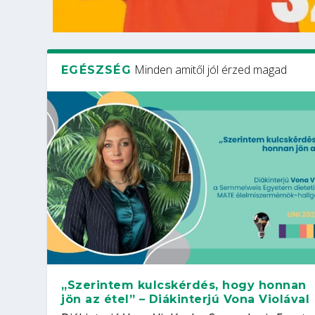
Minden amitől jól érzed magad
EGÉSZSÉG
„Szerintem kulcskérdés, hogy honnan
jön az étel” – Diákinterjú Vona Violával