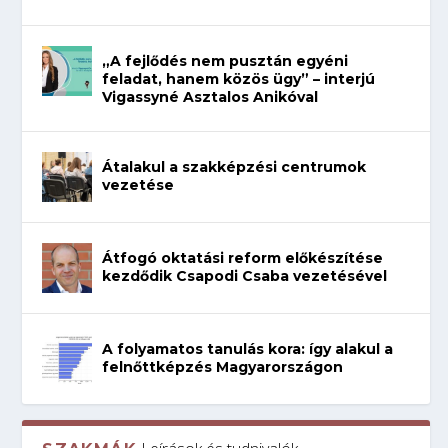
„A fejlődés nem pusztán egyéni
feladat, hanem közös ügy” – interjú
Vigassyné Asztalos Anikóval
Átalakul a szakképzési centrumok
vezetése
Átfogó oktatási reform előkészítése
kezdődik Csapodi Csaba vezetésével
A folyamatos tanulás kora: így alakul a
felnőttképzés Magyarországon