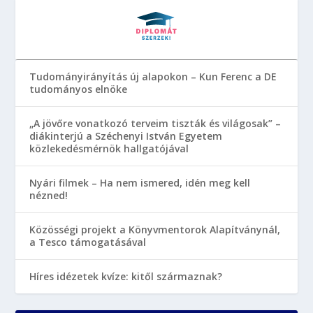
Tudományirányítás új alapokon – Kun Ferenc a DE
tudományos elnöke
„A jövőre vonatkozó terveim tiszták és világosak” –
diákinterjú a Széchenyi István Egyetem
közlekedésmérnök hallgatójával
Nyári filmek – Ha nem ismered, idén meg kell
nézned!
Közösségi projekt a Könyvmentorok Alapítványnál,
a Tesco támogatásával
Híres idézetek kvíze: kitől származnak?