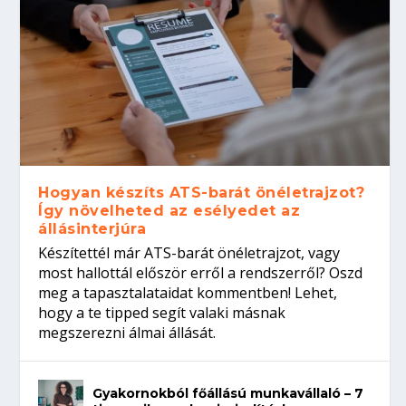
Hogyan készíts ATS-barát önéletrajzot?
Így növelheted az esélyedet az
állásinterjúra
Készítettél már ATS-barát önéletrajzot, vagy
most hallottál először erről a rendszerről? Oszd
meg a tapasztalataidat kommentben! Lehet,
hogy a te tipped segít valaki másnak
megszerezni álmai állását.
Gyakornokból főállású munkavállaló – 7