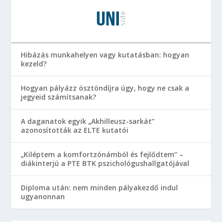
Hibázás munkahelyen vagy kutatásban: hogyan
kezeld?
Hogyan pályázz ösztöndíjra úgy, hogy ne csak a
jegyeid számítsanak?
A daganatok egyik „Akhilleusz-sarkát”
azonosították az ELTE kutatói
„Kiléptem a komfortzónámból és fejlődtem” –
diákinterjú a PTE BTK pszichológushallgatójával
Diploma után: nem minden pályakezdő indul
ugyanonnan