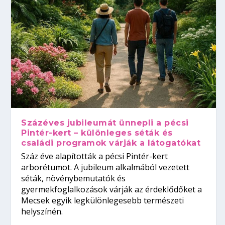
Százéves jubileumát ünnepli a pécsi
Pintér-kert – különleges séták és
családi programok várják a látogatókat
Száz éve alapították a pécsi Pintér-kert
arborétumot. A jubileum alkalmából vezetett
séták, növénybemutatók és
gyermekfoglalkozások várják az érdeklődőket a
Mecsek egyik legkülönlegesebb természeti
helyszínén.