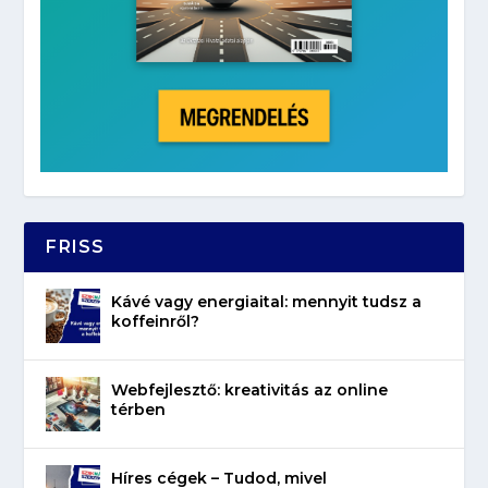
FRISS
Kávé vagy energiaital: mennyit tudsz a
koffeinről?
Webfejlesztő: kreativitás az online
térben
Híres cégek – Tudod, mivel