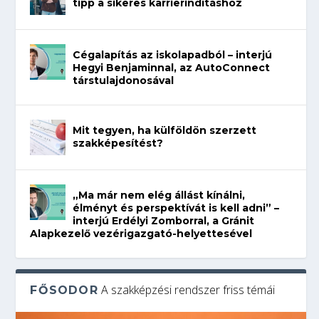
tipp a sikeres karrierindításhoz
Cégalapítás az iskolapadból – interjú
Hegyi Benjaminnal, az AutoConnect
társtulajdonosával
Mit tegyen, ha külföldön szerzett
szakképesítést?
„Ma már nem elég állást kínálni,
élményt és perspektívát is kell adni” –
interjú Erdélyi Zomborral, a Gránit
Alapkezelő vezérigazgató-helyettesével
A szakképzési rendszer friss témái
FŐSODOR