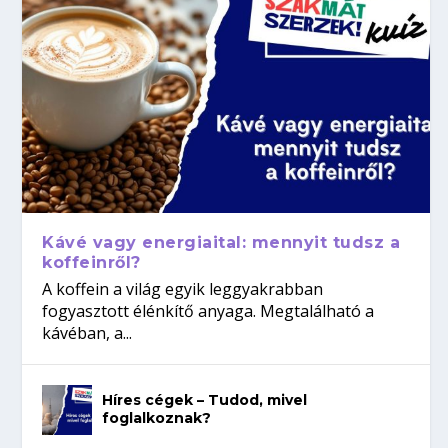
Kávé vagy energiaital: mennyit tudsz a
koffeinről?
A koffein a világ egyik leggyakrabban
fogyasztott élénkítő anyaga. Megtalálható a
kávéban, a...
Híres cégek – Tudod, mivel
foglalkoznak?