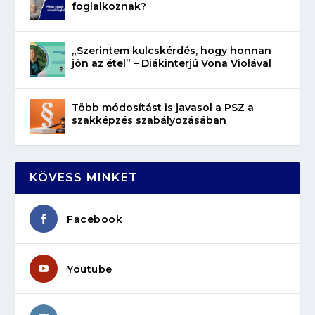
foglalkoznak?
„Szerintem kulcskérdés, hogy honnan
jön az étel” – Diákinterjú Vona Violával
Több módosítást is javasol a PSZ a
szakképzés szabályozásában
KÖVESS MINKET
Facebook
Youtube