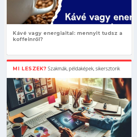
Kávé vagy energiaital: mennyit tudsz a
koffeinről?
Szakmák, példaképek, sikersztorik
MI LESZEK?
Hogyan készíts ATS-barát önéletrajzot?
Kitalálod, mire használják ezeket a
Nem sikerült az egyetemi felvételi?
Szoftverfejlesztő: verseny kódban –