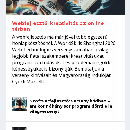
Így növelheted az esélyedet az
gépeket?
Tanulj szakmát!
amikor néhány sor program dönti el a
állásinterjúra...
világversenyt...
Webfejlesztő: kreativitás az online
térben
A webfejlesztés ma már jóval több egyszerű
honlapkészítésnél. A WorldSkills Shanghai 2026
Web Technologies versenyszámában a világ
legjobb fiatal szakemberei kreativitásukat,
programozói tudásukat és problémamegoldó
képességüket is bizonyítják. Bemutatjuk a
verseny kihívásait és Magyarország indulóját,
Györfi Marcellt.
Szoftverfejlesztő: verseny kódban –
amikor néhány sor program dönti el a
világversenyt