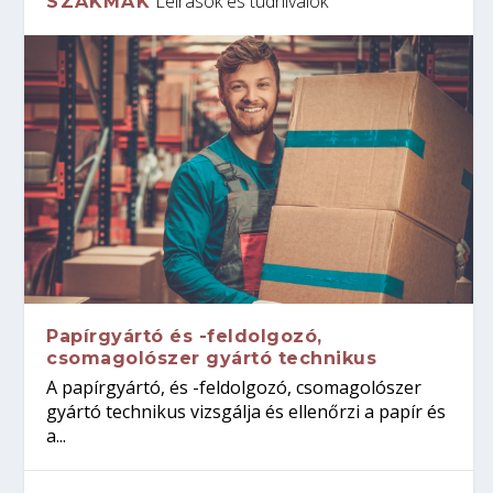
Leírások és tudnivalók
SZAKMÁK
Papírgyártó és -feldolgozó,
csomagolószer gyártó technikus
A papírgyártó, és -feldolgozó, csomagolószer
gyártó technikus vizsgálja és ellenőrzi a papír és
a...