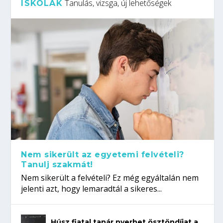
Tanulás, vizsga, új lehetőségek
ISKOLÁK
Nem sikerült az egyetemi felvételi?
Tanulj szakmát!
Nem sikerült a felvételi? Ez még egyáltalán nem
jelenti azt, hogy lemaradtál a sikeres...
Húsz fiatal tanár nyerhet ösztöndíjat a