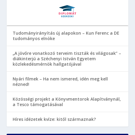
Tudományirányítás új alapokon – Kun Ferenc a DE
tudományos elnöke
„A jövőre vonatkozó terveim tiszták és világosak” –
diákinterjú a Széchenyi István Egyetem
közlekedésmérnök hallgatójával
Nyári filmek – Ha nem ismered, idén meg kell
nézned!
Közösségi projekt a Könyvmentorok Alapítványnál,
a Tesco támogatásával
Híres idézetek kvíze: kitől származnak?