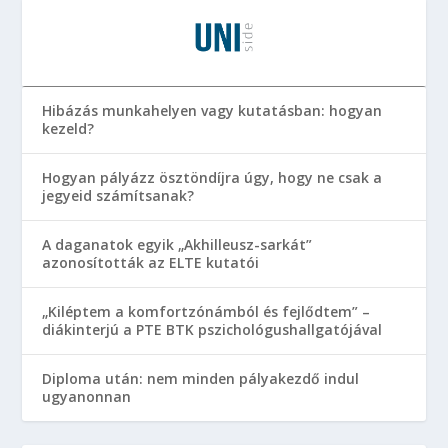
Hibázás munkahelyen vagy kutatásban: hogyan
kezeld?
Hogyan pályázz ösztöndíjra úgy, hogy ne csak a
jegyeid számítsanak?
A daganatok egyik „Akhilleusz-sarkát”
azonosították az ELTE kutatói
„Kiléptem a komfortzónámból és fejlődtem” –
diákinterjú a PTE BTK pszichológushallgatójával
Diploma után: nem minden pályakezdő indul
ugyanonnan