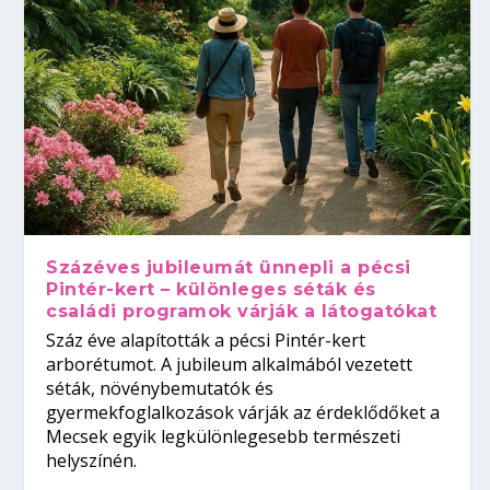
Százéves jubileumát ünnepli a pécsi
Pintér-kert – különleges séták és
családi programok várják a látogatókat
Száz éve alapították a pécsi Pintér-kert
arborétumot. A jubileum alkalmából vezetett
séták, növénybemutatók és
gyermekfoglalkozások várják az érdeklődőket a
Mecsek egyik legkülönlegesebb természeti
helyszínén.