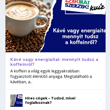
Kávé vagy energiaital: mennyit tudsz a
koffeinről?
A koffein a világ egyik leggyakrabban
fogyasztott élénkítő anyaga. Megtalálható a
kávéban, a...
Híres cégek – Tudod, mivel
foglalkoznak?