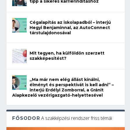
tipp a sikeres karrierindításhoz
Cégalapítás az iskolapadból – interjú
Hegyi Benjaminnal, az AutoConnect
társtulajdonosával
Mit tegyen, ha külföldön szerzett
szakképesítést?
„Ma már nem elég állást kínálni,
élményt és perspektívát is kell adni” –
interjú Erdélyi Zomborral, a Gránit
Alapkezelő vezérigazgató-helyettesével
A szakképzési rendszer friss témái
FŐSODOR