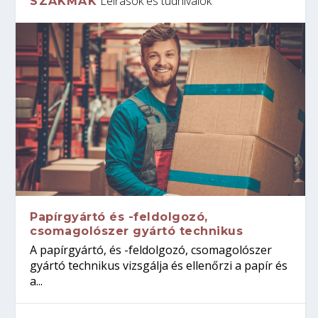
Leírások és tudnivalók
SZAKMÁK
Papírgyártó és -feldolgozó,
csomagolószer gyártó technikus
A papírgyártó, és -feldolgozó, csomagolószer
gyártó technikus vizsgálja és ellenőrzi a papír és
a...