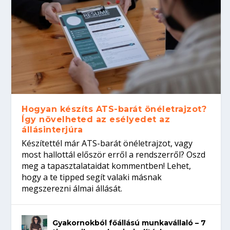
Hogyan készíts ATS-barát önéletrajzot?
Így növelheted az esélyedet az
állásinterjúra
Készítettél már ATS-barát önéletrajzot, vagy
most hallottál először erről a rendszerről? Oszd
meg a tapasztalataidat kommentben! Lehet,
hogy a te tipped segít valaki másnak
megszerezni álmai állását.
Gyakornokból főállású munkavállaló – 7