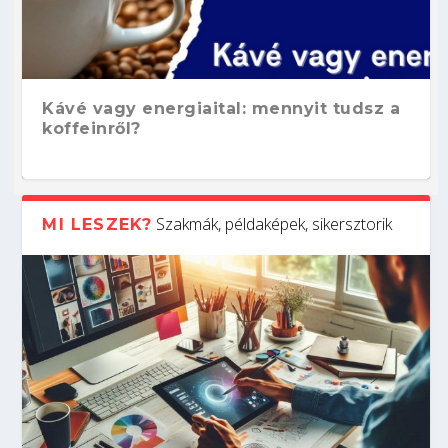
Kávé vagy energiaital: mennyit tudsz a
koffeinről?
Szakmák, példaképek, sikersztorik
MI LESZEK?
Hogyan készíts ATS-barát önéletrajzot?
Kitalálod, mire használják ezeket a
Nem sikerült az egyetemi felvételi?
Szoftverfejlesztő: verseny kódban –