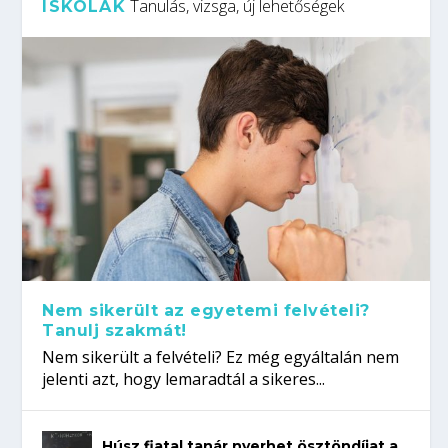
Tanulás, vizsga, új lehetőségek
ISKOLÁK
Nem sikerült az egyetemi felvételi?
Tanulj szakmát!
Nem sikerült a felvételi? Ez még egyáltalán nem
jelenti azt, hogy lemaradtál a sikeres...
Húsz fiatal tanár nyerhet ösztöndíjat a