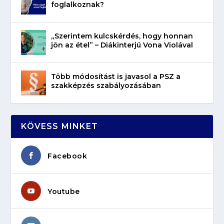
foglalkoznak?
„Szerintem kulcskérdés, hogy honnan
jön az étel” – Diákinterjú Vona Violával
Több módosítást is javasol a PSZ a
szakképzés szabályozásában
KÖVESS MINKET
Facebook
Youtube