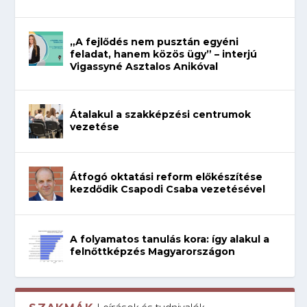
„A fejlődés nem pusztán egyéni
feladat, hanem közös ügy” – interjú
Vigassyné Asztalos Anikóval
Átalakul a szakképzési centrumok
vezetése
Átfogó oktatási reform előkészítése
kezdődik Csapodi Csaba vezetésével
A folyamatos tanulás kora: így alakul a
felnőttképzés Magyarországon