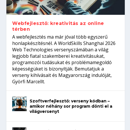
Így növelheted az esélyedet az
gépeket?
Tanulj szakmát!
amikor néhány sor program dönti el a
állásinterjúra...
világversenyt...
Webfejlesztő: kreativitás az online
térben
A webfejlesztés ma már jóval több egyszerű
honlapkészítésnél. A WorldSkills Shanghai 2026
Web Technologies versenyszámában a világ
legjobb fiatal szakemberei kreativitásukat,
programozói tudásukat és problémamegoldó
képességüket is bizonyítják. Bemutatjuk a
verseny kihívásait és Magyarország indulóját,
Györfi Marcellt.
Szoftverfejlesztő: verseny kódban –
amikor néhány sor program dönti el a
világversenyt