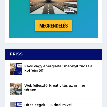
FRISS
Kávé vagy energiaital: mennyit tudsz a
koffeinről?
Webfejlesztő: kreativitás az online
térben
Híres cégek – Tudod, mivel