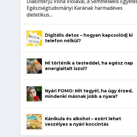
Diákinterjú Vona Violával, a Semmelweis Egyet
Egészségtudományi Karának harmadéves
dietetikus...
Digitális detox – hogyan kapcsolódj ki
telefon nélkül?
Mi történik a testeddel, ha egész nap
energiaitalt iszol?
Nyári FOMO: Mit tegyél, ha úgy érzed,
mindenki másnak jobb a nyara?
Kánikula és alkohol – ezért lehet
veszélyes a nyári koccintás