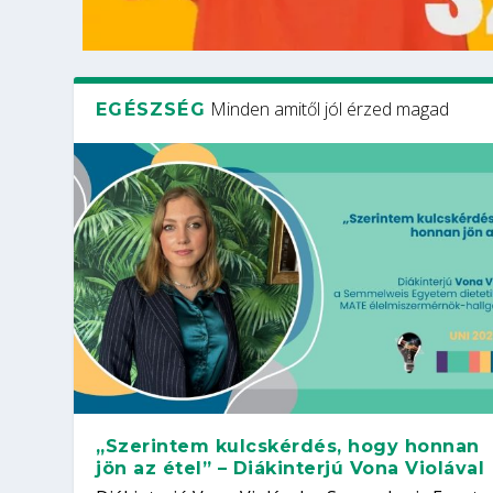
Minden amitől jól érzed magad
EGÉSZSÉG
„Szerintem kulcskérdés, hogy honnan
jön az étel” – Diákinterjú Vona Violával