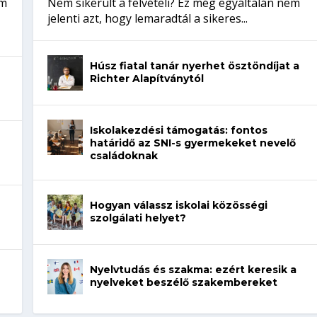
em
Nem sikerült a felvételi? Ez még egyáltalán nem
jelenti azt, hogy lemaradtál a sikeres...
Húsz fiatal tanár nyerhet ösztöndíjat a
Richter Alapítványtól
Iskolakezdési támogatás: fontos
határidő az SNI-s gyermekeket nevelő
családoknak
Hogyan válassz iskolai közösségi
szolgálati helyet?
Nyelvtudás és szakma: ezért keresik a
nyelveket beszélő szakembereket