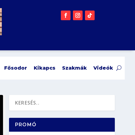
Fősodor
Kikapcs
Szakmák
Videók
PROMÓ