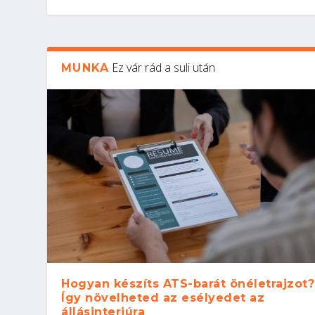
Ez vár rád a suli után
MUNKA
Hogyan készíts ATS-barát önéletrajzot?
Így növelheted az esélyedet az
állásinterjúra