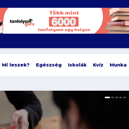
Mi leszek?
Egészség
Iskolák
Kvíz
Munka