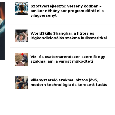
Szoftverfejlesztő: verseny kódban –
amikor néhány sor program dönti el a
világversenyt
WorldSkills Shanghai: a hűtés és
légkondicionálás szakma kulisszatitkai
Víz- és csatornarendszer-szerelő: egy
szakma, ami a várost működteti
an – amikor néhány sor program dönti
Villanyszerelő szakma: biztos jövő,
modern technológia és keresett tudás
et a gépeket?
eli? Tanulj szakmát!
ódj ki telefon nélkül?