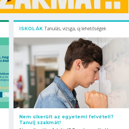
Tanulás, vizsga, új lehetőségek
ISKOLÁK
Nem sikerült az egyetemi felvételi?
Tanulj szakmát!