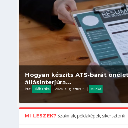
Hogyan készíts ATS-barát önélet
állásinterjúra...
Írta:
Oláh Erika
|
2026. augusztus. 5.
|
Munka
Szakmák, példaképek, sikersztorik
MI LESZEK?