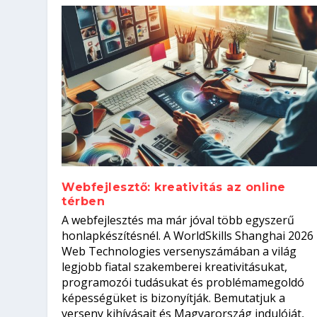
Webfejlesztő: kreativitás az online
térben
Szoftverfejlesztő: verseny kódb
A webfejlesztés ma már jóval több egyszerű
Kitalálod, mire használják ezek
Nem sikerült az egyetemi felvét
el a világversenyt...
Digitális detox – hogyan kapcsol
honlapkészítésnél. A WorldSkills Shanghai 2026
Web Technologies versenyszámában a világ
Írta:
Írta:
Írta:
Írta:
Tóth Mónika
Oláh Erika
Szakmát Szerzek
Oláh Erika
|
|
|
2026. augusztus. 4.
2026. augusztus. 3.
2026. augusztus. 4.
|
2026. augusztus. 3.
|
|
|
Iskolák
Egészség
Kvíz
|
Mi leszek?
legjobb fiatal szakemberei kreativitásukat,
programozói tudásukat és problémamegoldó
képességüket is bizonyítják. Bemutatjuk a
verseny kihívásait és Magyarország indulóját,