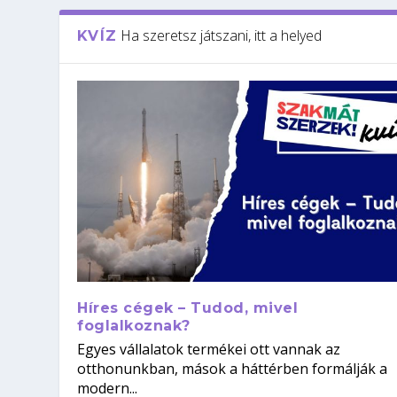
Ha szeretsz játszani, itt a helyed
KVÍZ
Híres cégek – Tudod, mivel
foglalkoznak?
Egyes vállalatok termékei ott vannak az
otthonunkban, mások a háttérben formálják a
modern...