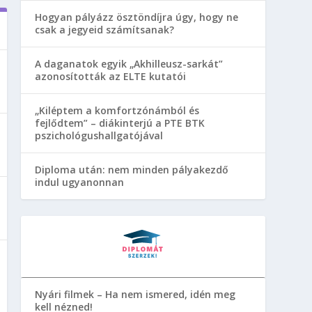
Hogyan pályázz ösztöndíjra úgy, hogy ne
csak a jegyeid számítsanak?
A daganatok egyik „Akhilleusz-sarkát”
azonosították az ELTE kutatói
„Kiléptem a komfortzónámból és
fejlődtem” – diákinterjú a PTE BTK
pszichológushallgatójával
Diploma után: nem minden pályakezdő
indul ugyanonnan
Nyári filmek – Ha nem ismered, idén meg
kell nézned!