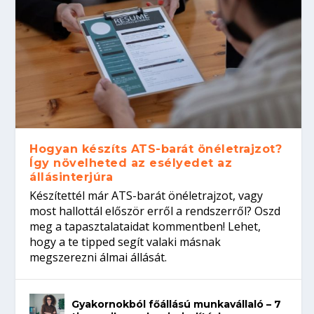
Hogyan készíts ATS-barát önéletrajzot?
Így növelheted az esélyedet az
állásinterjúra
Készítettél már ATS-barát önéletrajzot, vagy
most hallottál először erről a rendszerről? Oszd
meg a tapasztalataidat kommentben! Lehet,
hogy a te tipped segít valaki másnak
megszerezni álmai állását.
Gyakornokból főállású munkavállaló – 7