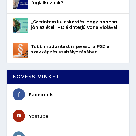
foglalkoznak?
„Szerintem kulcskérdés, hogy honnan
jön az étel” – Diákinterjú Vona Violával
Több módosítást is javasol a PSZ a
szakképzés szabályozásában
KÖVESS MINKET
Facebook
Youtube