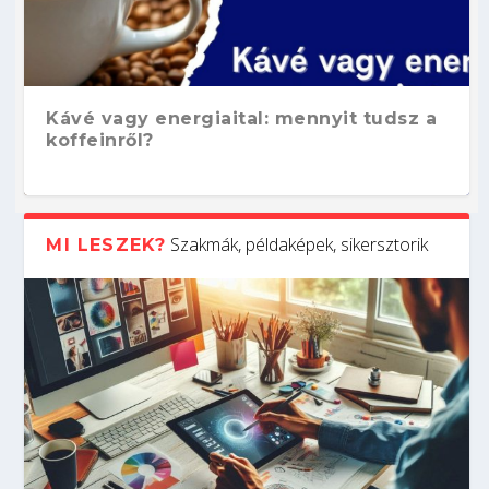
Kávé vagy energiaital: mennyit tudsz a
koffeinről?
Szakmák, példaképek, sikersztorik
MI LESZEK?
Hogyan készíts ATS-barát önéletrajzot?
Kitalálod, mire használják ezeket a
Nem sikerült az egyetemi felvételi?
Szoftverfejlesztő: verseny kódban –