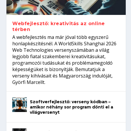
Így növelheted az esélyedet az
gépeket?
Tanulj szakmát!
amikor néhány sor program dönti el a
állásinterjúra...
világversenyt...
Webfejlesztő: kreativitás az online
térben
A webfejlesztés ma már jóval több egyszerű
honlapkészítésnél. A WorldSkills Shanghai 2026
Web Technologies versenyszámában a világ
legjobb fiatal szakemberei kreativitásukat,
programozói tudásukat és problémamegoldó
képességüket is bizonyítják. Bemutatjuk a
verseny kihívásait és Magyarország indulóját,
Györfi Marcellt.
Szoftverfejlesztő: verseny kódban –
amikor néhány sor program dönti el a
világversenyt