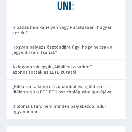
Hibázás munkahelyen vagy kutatásban: hogyan
kezeld?
Hogyan pályázz ösztöndíjra úgy, hogy ne csak a
jegyeid számítsanak?
A daganatok egyik „Akhilleusz-sarkát”
azonosították az ELTE kutatói
„Kiléptem a komfortzónámból és fejlődtem” –
diákinterjú a PTE BTK pszichológushallgatójával
Diploma után: nem minden pályakezdő indul
ugyanonnan