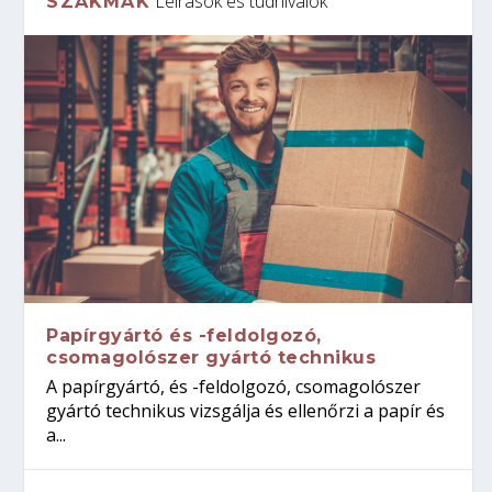
Leírások és tudnivalók
SZAKMÁK
Papírgyártó és -feldolgozó,
csomagolószer gyártó technikus
A papírgyártó, és -feldolgozó, csomagolószer
gyártó technikus vizsgálja és ellenőrzi a papír és
a...