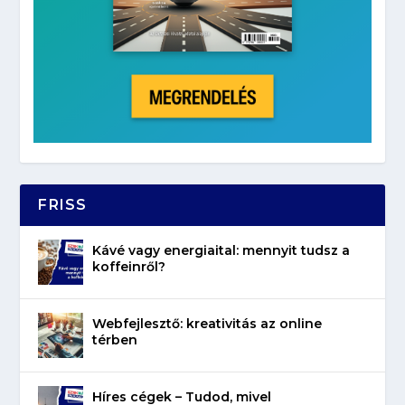
FRISS
Kávé vagy energiaital: mennyit tudsz a
koffeinről?
Webfejlesztő: kreativitás az online
térben
Híres cégek – Tudod, mivel