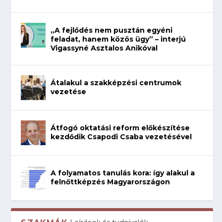
„A fejlődés nem pusztán egyéni
feladat, hanem közös ügy” – interjú
Vigassyné Asztalos Anikóval
Átalakul a szakképzési centrumok
vezetése
Átfogó oktatási reform előkészítése
kezdődik Csapodi Csaba vezetésével
A folyamatos tanulás kora: így alakul a
felnőttképzés Magyarországon