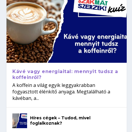
Kávé vagy energiaital: mennyit tudsz a
koffeinről?
A koffein a világ egyik leggyakrabban
fogyasztott élénkítő anyaga. Megtalálható a
kávéban, a...
Híres cégek – Tudod, mivel
foglalkoznak?