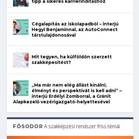
tipp a sikeres karrierindításhoz
Cégalapítás az iskolapadból – interjú
Hegyi Benjaminnal, az AutoConnect
társtulajdonosával
Mit tegyen, ha külföldön szerzett
szakképesítést?
„Ma már nem elég állást kínálni,
élményt és perspektívát is kell adni” –
interjú Erdélyi Zomborral, a Gránit
Alapkezelő vezérigazgató-helyettesével
A szakképzési rendszer friss témái
FŐSODOR