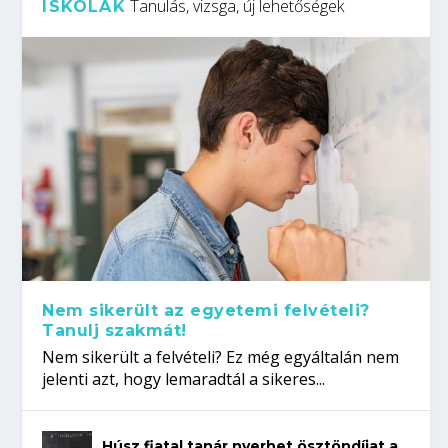
Tanulás, vizsga, új lehetőségek
ISKOLÁK
Nem sikerült az egyetemi felvételi?
Tanulj szakmát!
Nem sikerült a felvételi? Ez még egyáltalán nem
jelenti azt, hogy lemaradtál a sikeres...
Húsz fiatal tanár nyerhet ösztöndíjat a