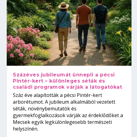
Százéves jubileumát ünnepli a pécsi
Pintér-kert – különleges séták és
családi programok várják a látogatókat
Száz éve alapították a pécsi Pintér-kert
arborétumot. A jubileum alkalmából vezetett
séták, növénybemutatók és
gyermekfoglalkozások várják az érdeklődőket a
Mecsek egyik legkülönlegesebb természeti
helyszínén.