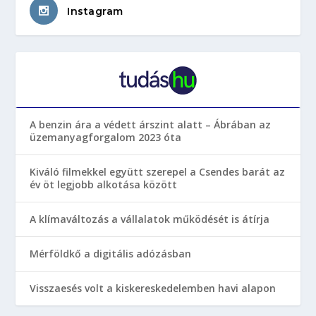
Instagram
A benzin ára a védett árszint alatt – Ábrában az
üzemanyagforgalom 2023 óta
Kiváló filmekkel együtt szerepel a Csendes barát az
év öt legjobb alkotása között
A klímaváltozás a vállalatok működését is átírja
Mérföldkő a digitális adózásban
Visszaesés volt a kiskereskedelemben havi alapon