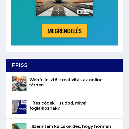
FRISS
Webfejlesztő: kreativitás az online
térben
Híres cégek – Tudod, mivel
foglalkoznak?
„Szerintem kulcskérdés, hogy honnan