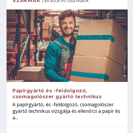
Leírások és tudnivalók
SZAKMÁK
Papírgyártó és -feldolgozó,
csomagolószer gyártó technikus
A papírgyártó, és -feldolgozó, csomagolószer
gyártó technikus vizsgálja és ellenőrzi a papír és
a...