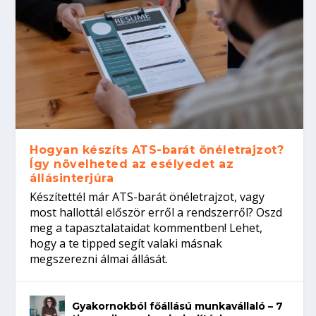
Hogyan készíts ATS-barát önéletrajzot?
Így növelheted az esélyedet az
állásinterjúra
Készítettél már ATS-barát önéletrajzot, vagy
most hallottál először erről a rendszerről? Oszd
meg a tapasztalataidat kommentben! Lehet,
hogy a te tipped segít valaki másnak
megszerezni álmai állását.
Gyakornokból főállású munkavállaló – 7