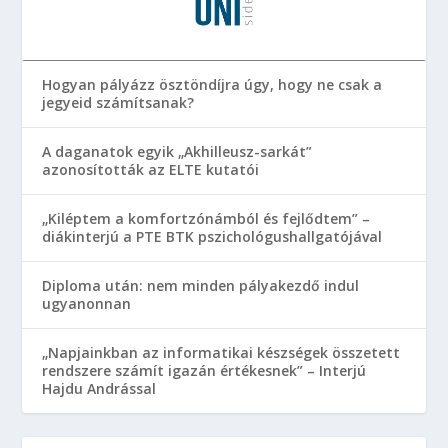
Hogyan pályázz ösztöndíjra úgy, hogy ne csak a
jegyeid számítsanak?
A daganatok egyik „Akhilleusz-sarkát”
azonosították az ELTE kutatói
„Kiléptem a komfortzónámból és fejlődtem” –
diákinterjú a PTE BTK pszichológushallgatójával
Diploma után: nem minden pályakezdő indul
ugyanonnan
„Napjainkban az informatikai készségek összetett
rendszere számít igazán értékesnek” – Interjú
Hajdu Andrással