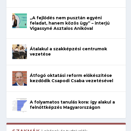
„A fejlődés nem pusztán egyéni
feladat, hanem közös ügy” – interjú
Vigassyné Asztalos Anikóval
Átalakul a szakképzési centrumok
vezetése
Átfogó oktatási reform előkészítése
kezdődik Csapodi Csaba vezetésével
A folyamatos tanulás kora: így alakul a
felnőttképzés Magyarországon