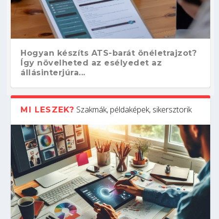
Hogyan készíts ATS-barát önéletrajzot?
Így növelheted az esélyedet az
állásinterjúra...
Szakmák, példaképek, sikersztorik
MI LESZEK?
Kitalálod, mire használják ezeket a
Nem sikerült az egyetemi felvételi?
Szoftverfejlesztő: verseny kódban –
Digitális detox – hogyan kapcsolódj ki