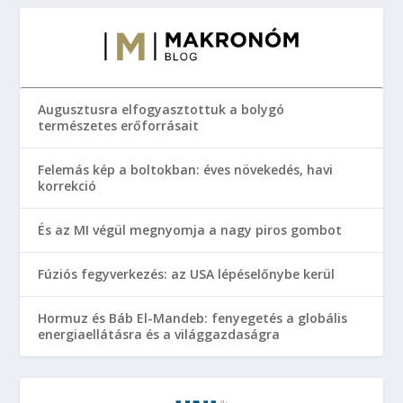
Augusztusra elfogyasztottuk a bolygó
természetes erőforrásait
Felemás kép a boltokban: éves növekedés, havi
korrekció
És az MI végül megnyomja a nagy piros gombot
Fúziós fegyverkezés: az USA lépéselőnybe kerül
Hormuz és Báb El-Mandeb: fenyegetés a globális
energiaellátásra és a világgazdaságra