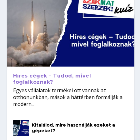
Híres cégek – Tudod, mivel
foglalkoznak?
Egyes vállalatok termékei ott vannak az
otthonunkban, mások a háttérben formálják a
modern...
Kitalálod, mire használják ezeket a
gépeket?