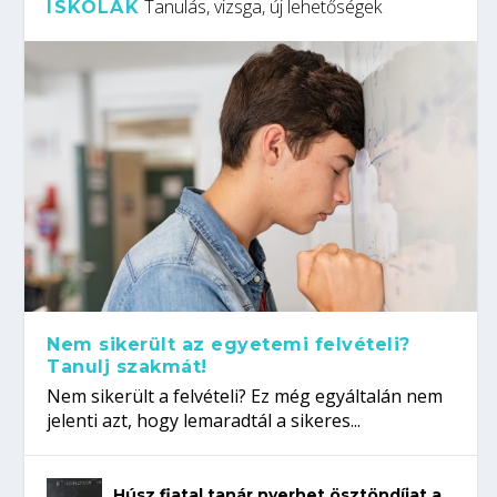
Tanulás, vizsga, új lehetőségek
ISKOLÁK
Nem sikerült az egyetemi felvételi?
Tanulj szakmát!
Nem sikerült a felvételi? Ez még egyáltalán nem
jelenti azt, hogy lemaradtál a sikeres...
Húsz fiatal tanár nyerhet ösztöndíjat a