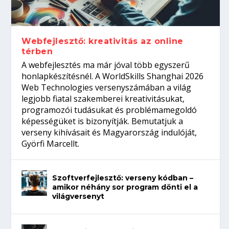
gépeket?
Tanulj szakmát!
amikor néhány sor program dönti el a
telefon nélkül?
világversenyt...
Webfejlesztő: kreativitás az online
térben
A webfejlesztés ma már jóval több egyszerű
honlapkészítésnél. A WorldSkills Shanghai 2026
Web Technologies versenyszámában a világ
legjobb fiatal szakemberei kreativitásukat,
programozói tudásukat és problémamegoldó
képességüket is bizonyítják. Bemutatjuk a
verseny kihívásait és Magyarország indulóját,
Györfi Marcellt.
Szoftverfejlesztő: verseny kódban –
amikor néhány sor program dönti el a
világversenyt