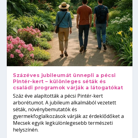
Százéves jubileumát ünnepli a pécsi
Pintér-kert – különleges séták és
családi programok várják a látogatókat
Száz éve alapították a pécsi Pintér-kert
arborétumot. A jubileum alkalmából vezetett
séták, növénybemutatók és
gyermekfoglalkozások várják az érdeklődőket a
Mecsek egyik legkülönlegesebb természeti
helyszínén.