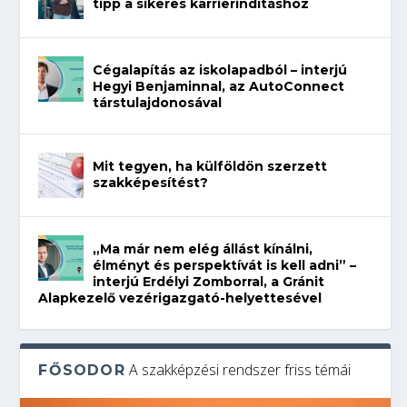
tipp a sikeres karrierindításhoz
Cégalapítás az iskolapadból – interjú
Hegyi Benjaminnal, az AutoConnect
társtulajdonosával
Mit tegyen, ha külföldön szerzett
szakképesítést?
„Ma már nem elég állást kínálni,
élményt és perspektívát is kell adni” –
interjú Erdélyi Zomborral, a Gránit
Alapkezelő vezérigazgató-helyettesével
A szakképzési rendszer friss témái
FŐSODOR