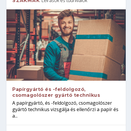
Leírások és tudnivalók
SZAKMÁK
Papírgyártó és -feldolgozó,
csomagolószer gyártó technikus
A papírgyártó, és -feldolgozó, csomagolószer
gyártó technikus vizsgálja és ellenőrzi a papír és
a...