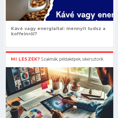
Kávé vagy energiaital: mennyit tudsz a
koffeinről?
Szakmák, példaképek, sikersztorik
MI LESZEK?
Hogyan készíts ATS-barát önéletrajzot?
Kitalálod, mire használják ezeket a
Nem sikerült az egyetemi felvételi?
Szoftverfejlesztő: verseny kódban –