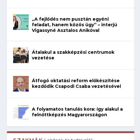
„A fejlődés nem pusztán egyéni
feladat, hanem közös ügy” – interjú
Vigassyné Asztalos Anikóval
Átalakul a szakképzési centrumok
vezetése
Átfogó oktatási reform előkészítése
kezdődik Csapodi Csaba vezetésével
A folyamatos tanulás kora: így alakul a
felnőttképzés Magyarországon