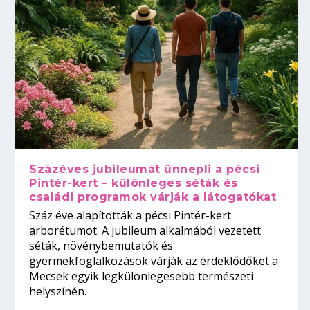
Százéves jubileumát ünnepli a pécsi
Pintér-kert – különleges séták és
családi programok várják a látogatókat
Száz éve alapították a pécsi Pintér-kert
arborétumot. A jubileum alkalmából vezetett
séták, növénybemutatók és
gyermekfoglalkozások várják az érdeklődőket a
Mecsek egyik legkülönlegesebb természeti
helyszínén.