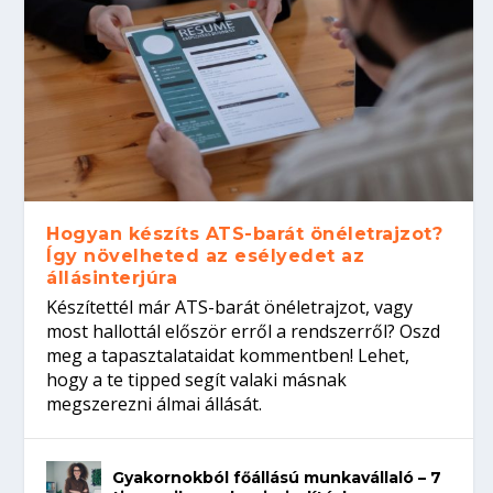
Hogyan készíts ATS-barát önéletrajzot?
Így növelheted az esélyedet az
állásinterjúra
Készítettél már ATS-barát önéletrajzot, vagy
most hallottál először erről a rendszerről? Oszd
meg a tapasztalataidat kommentben! Lehet,
hogy a te tipped segít valaki másnak
megszerezni álmai állását.
Gyakornokból főállású munkavállaló – 7