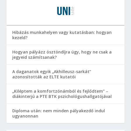
Hibázás munkahelyen vagy kutatásban: hogyan
kezeld?
Hogyan pályázz ösztöndíjra úgy, hogy ne csak a
jegyeid számítsanak?
A daganatok egyik „Akhilleusz-sarkát”
azonosították az ELTE kutatói
„Kiléptem a komfortzónámból és fejlődtem” –
diákinterjú a PTE BTK pszichológushallgatójával
Diploma után: nem minden pályakezdő indul
ugyanonnan