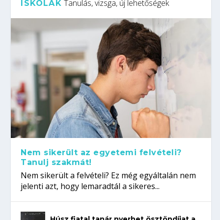
Tanulás, vizsga, új lehetőségek
ISKOLÁK
Nem sikerült az egyetemi felvételi?
Tanulj szakmát!
Nem sikerült a felvételi? Ez még egyáltalán nem
jelenti azt, hogy lemaradtál a sikeres...
Húsz fiatal tanár nyerhet ösztöndíjat a