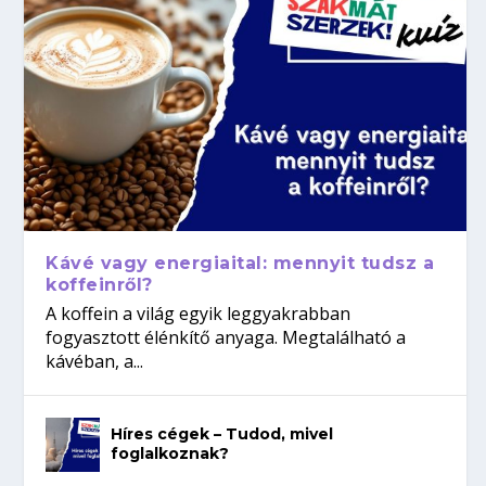
Kávé vagy energiaital: mennyit tudsz a
koffeinről?
A koffein a világ egyik leggyakrabban
fogyasztott élénkítő anyaga. Megtalálható a
kávéban, a...
Híres cégek – Tudod, mivel
foglalkoznak?