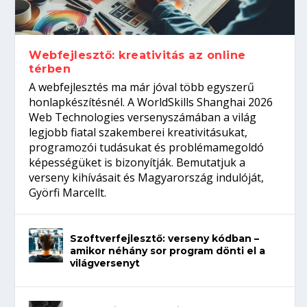
Így növelheted az esélyedet az
gépeket?
Tanulj szakmát!
amikor néhány sor program dönti el a
állásinterjúra...
világversenyt...
Webfejlesztő: kreativitás az online
térben
A webfejlesztés ma már jóval több egyszerű
honlapkészítésnél. A WorldSkills Shanghai 2026
Web Technologies versenyszámában a világ
legjobb fiatal szakemberei kreativitásukat,
programozói tudásukat és problémamegoldó
képességüket is bizonyítják. Bemutatjuk a
verseny kihívásait és Magyarország indulóját,
Györfi Marcellt.
Szoftverfejlesztő: verseny kódban –
amikor néhány sor program dönti el a
világversenyt