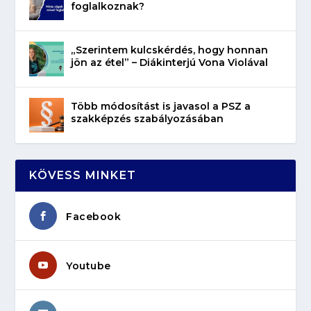
foglalkoznak?
„Szerintem kulcskérdés, hogy honnan
jön az étel” – Diákinterjú Vona Violával
Több módosítást is javasol a PSZ a
szakképzés szabályozásában
KÖVESS MINKET
Facebook
Youtube