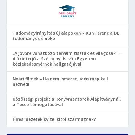
Tudományirányítás új alapokon – Kun Ferenc a DE
tudományos elnöke
„A jövőre vonatkozó terveim tiszták és világosak” –
diákinterjú a Széchenyi István Egyetem
közlekedésmérnök hallgatójával
Nyári filmek – Ha nem ismered, idén meg kell
nézned!
Közösségi projekt a Könyvmentorok Alapítványnál,
a Tesco támogatásával
Híres idézetek kvíze: kitől származnak?