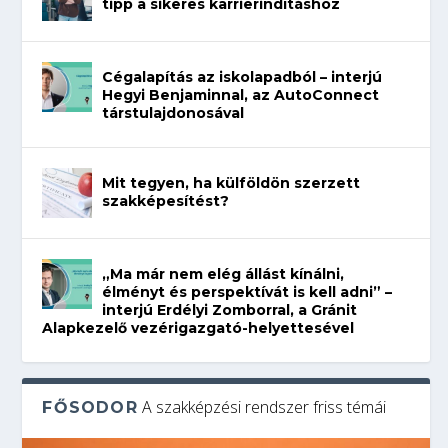
tipp a sikeres karrierindításhoz
Cégalapítás az iskolapadból – interjú
Hegyi Benjaminnal, az AutoConnect
társtulajdonosával
Mit tegyen, ha külföldön szerzett
szakképesítést?
„Ma már nem elég állást kínálni,
élményt és perspektívát is kell adni” –
interjú Erdélyi Zomborral, a Gránit
Alapkezelő vezérigazgató-helyettesével
A szakképzési rendszer friss témái
FŐSODOR