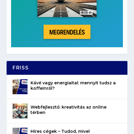
FRISS
Kávé vagy energiaital: mennyit tudsz a
koffeinről?
Webfejlesztő: kreativitás az online
térben
Híres cégek – Tudod, mivel