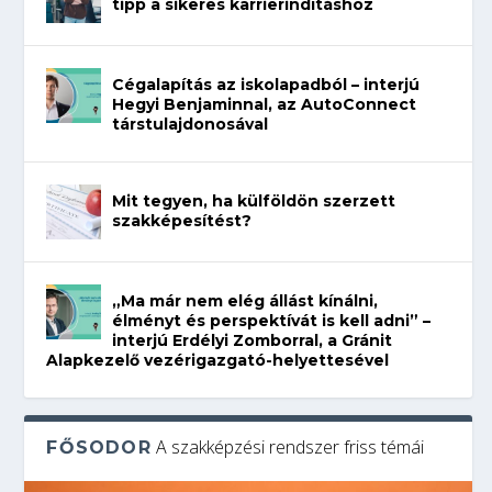
tipp a sikeres karrierindításhoz
Cégalapítás az iskolapadból – interjú
Hegyi Benjaminnal, az AutoConnect
társtulajdonosával
Mit tegyen, ha külföldön szerzett
szakképesítést?
„Ma már nem elég állást kínálni,
élményt és perspektívát is kell adni” –
interjú Erdélyi Zomborral, a Gránit
Alapkezelő vezérigazgató-helyettesével
A szakképzési rendszer friss témái
FŐSODOR