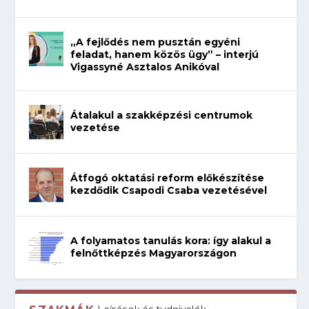
„A fejlődés nem pusztán egyéni
feladat, hanem közös ügy” – interjú
Vigassyné Asztalos Anikóval
Átalakul a szakképzési centrumok
vezetése
Átfogó oktatási reform előkészítése
kezdődik Csapodi Csaba vezetésével
A folyamatos tanulás kora: így alakul a
felnőttképzés Magyarországon