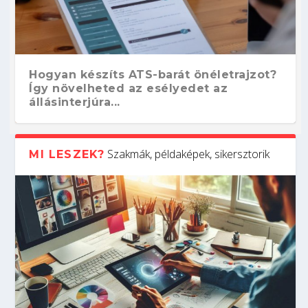
Hogyan készíts ATS-barát önéletrajzot?
Így növelheted az esélyedet az
állásinterjúra...
Szakmák, példaképek, sikersztorik
MI LESZEK?
Kitalálod, mire használják ezeket a
Nem sikerült az egyetemi felvételi?
Szoftverfejlesztő: verseny kódban –
Digitális detox – hogyan kapcsolódj ki