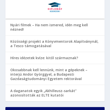
Nyári filmek – Ha nem ismered, idén meg kell
nézned!
Közösségi projekt a Könyvmentorok Alapítványnál,
a Tesco támogatásával
Híres idézetek kvíze: kitől származnak?
Okosabbnak kell lennünk, mint a gépeknek –
interjú Andor Györggyel, a Budapesti
Gazdaságtudományi Egyetem rektorával
A daganatok egyik „Akhilleusz-sarkát”
azonosították az ELTE kutatói