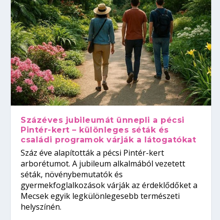
Százéves jubileumát ünnepli a pécsi
Pintér-kert – különleges séták és
családi programok várják a látogatókat
Száz éve alapították a pécsi Pintér-kert
arborétumot. A jubileum alkalmából vezetett
séták, növénybemutatók és
gyermekfoglalkozások várják az érdeklődőket a
Mecsek egyik legkülönlegesebb természeti
helyszínén.