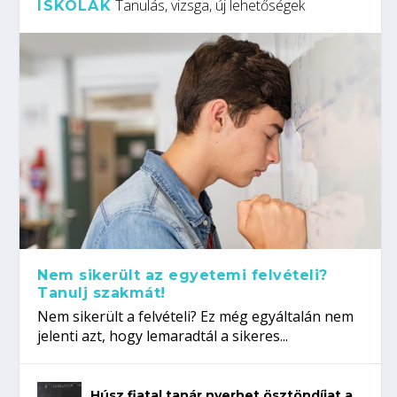
Tanulás, vizsga, új lehetőségek
ISKOLÁK
Nem sikerült az egyetemi felvételi?
Tanulj szakmát!
Nem sikerült a felvételi? Ez még egyáltalán nem
jelenti azt, hogy lemaradtál a sikeres...
Húsz fiatal tanár nyerhet ösztöndíjat a