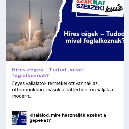
Híres cégek – Tudod, mivel
foglalkoznak?
Egyes vállalatok termékei ott vannak az
otthonunkban, mások a háttérben formálják a
modern...
Kitalálod, mire használják ezeket a
gépeket?