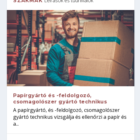
Leírások és tudnivalók
SZAKMÁK
Papírgyártó és -feldolgozó,
csomagolószer gyártó technikus
A papírgyártó, és -feldolgozó, csomagolószer
gyártó technikus vizsgálja és ellenőrzi a papír és
a...