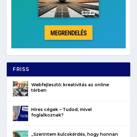
FRISS
Webfejlesztő: kreativitás az online
térben
Híres cégek – Tudod, mivel
foglalkoznak?
„Szerintem kulcskérdés, hogy honnan