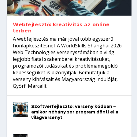
gépeket?
Tanulj szakmát!
amikor néhány sor program dönti el a
telefon nélkül?
világversenyt...
Webfejlesztő: kreativitás az online
térben
A webfejlesztés ma már jóval több egyszerű
honlapkészítésnél. A WorldSkills Shanghai 2026
Web Technologies versenyszámában a világ
legjobb fiatal szakemberei kreativitásukat,
programozói tudásukat és problémamegoldó
képességüket is bizonyítják. Bemutatjuk a
verseny kihívásait és Magyarország indulóját,
Györfi Marcellt.
Szoftverfejlesztő: verseny kódban –
amikor néhány sor program dönti el a
világversenyt