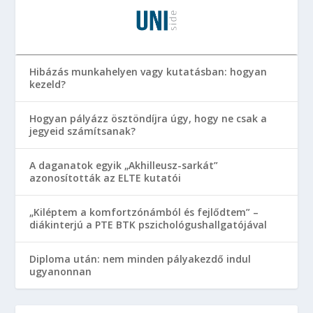
Hibázás munkahelyen vagy kutatásban: hogyan
kezeld?
Hogyan pályázz ösztöndíjra úgy, hogy ne csak a
jegyeid számítsanak?
A daganatok egyik „Akhilleusz-sarkát”
azonosították az ELTE kutatói
„Kiléptem a komfortzónámból és fejlődtem” –
diákinterjú a PTE BTK pszichológushallgatójával
Diploma után: nem minden pályakezdő indul
ugyanonnan