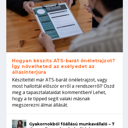
Hogyan készíts ATS-barát önéletrajzot?
Így növelheted az esélyedet az
állásinterjúra
Készítettél már ATS-barát önéletrajzot, vagy
most hallottál először erről a rendszerről? Oszd
meg a tapasztalataidat kommentben! Lehet,
hogy a te tipped segít valaki másnak
megszerezni álmai állását.
Gyakornokból főállású munkavállaló – 7