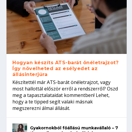
Hogyan készíts ATS-barát önéletrajzot?
Így növelheted az esélyedet az
állásinterjúra
Készítettél már ATS-barát önéletrajzot, vagy
most hallottál először erről a rendszerről? Oszd
meg a tapasztalataidat kommentben! Lehet,
hogy a te tipped segít valaki másnak
megszerezni álmai állását.
Gyakornokból főállású munkavállaló – 7