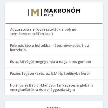
Augusztusra elfogyasztottuk a bolygó
természetes erőforrásait
Felemás kép a boltokban: éves növekedés, havi
korrekció
És az MI végül megnyomja a nagy piros gombot
Fúziós fegyverkezés: az USA lépéselőnybe kerül
Hormuz és Báb El-Mandeb: fenyegetés a globális
energiaellátásra és a világgazdaságra