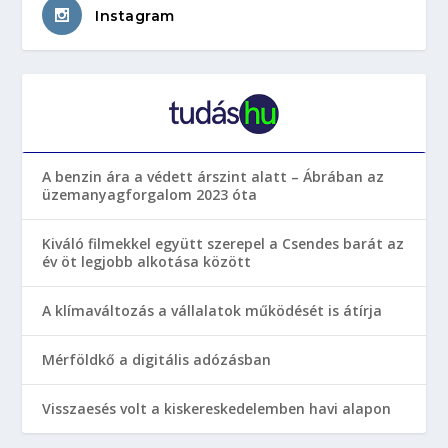
Instagram
A benzin ára a védett árszint alatt – Ábrában az
üzemanyagforgalom 2023 óta
Kiváló filmekkel együtt szerepel a Csendes barát az
év öt legjobb alkotása között
A klímaváltozás a vállalatok működését is átírja
Mérföldkő a digitális adózásban
Visszaesés volt a kiskereskedelemben havi alapon