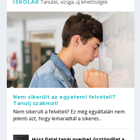
Tanulás, vizsga, új lehetőségek
ISKOLÁK
Nem sikerült az egyetemi felvételi?
Tanulj szakmát!
Nem sikerült a felvételi? Ez még egyáltalán nem
jelenti azt, hogy lemaradtál a sikeres...
Húsz fiatal tanár nyerhet ösztöndíjat a