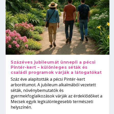
Százéves jubileumát ünnepli a pécsi
Pintér-kert – különleges séták és
családi programok várják a látogatókat
Száz éve alapították a pécsi Pintér-kert
arborétumot. A jubileum alkalmából vezetett
séták, növénybemutatók és
gyermekfoglalkozások várják az érdeklődőket a
Mecsek egyik legkülönlegesebb természeti
helyszínén.