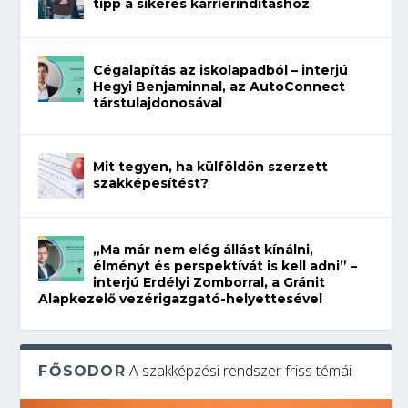
tipp a sikeres karrierindításhoz
Cégalapítás az iskolapadból – interjú
Hegyi Benjaminnal, az AutoConnect
társtulajdonosával
Mit tegyen, ha külföldön szerzett
szakképesítést?
„Ma már nem elég állást kínálni,
élményt és perspektívát is kell adni” –
interjú Erdélyi Zomborral, a Gránit
Alapkezelő vezérigazgató-helyettesével
A szakképzési rendszer friss témái
FŐSODOR