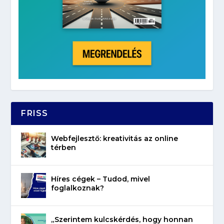
FRISS
Webfejlesztő: kreativitás az online
térben
Híres cégek – Tudod, mivel
foglalkoznak?
„Szerintem kulcskérdés, hogy honnan