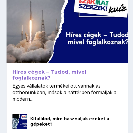
Híres cégek – Tudod, mivel
foglalkoznak?
Egyes vállalatok termékei ott vannak az
otthonunkban, mások a háttérben formálják a
modern...
Kitalálod, mire használják ezeket a
gépeket?