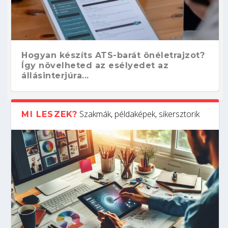
Hogyan készíts ATS-barát önéletrajzot?
Így növelheted az esélyedet az
állásinterjúra...
Szakmák, példaképek, sikersztorik
MI LESZEK?
Kitalálod, mire használják ezeket a
Nem sikerült az egyetemi felvételi?
Szoftverfejlesztő: verseny kódban –
Digitális detox – hogyan kapcsolódj ki