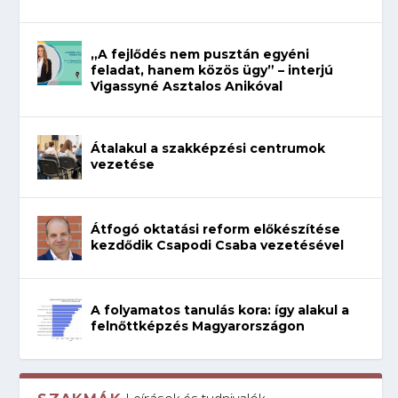
„A fejlődés nem pusztán egyéni
feladat, hanem közös ügy” – interjú
Vigassyné Asztalos Anikóval
Átalakul a szakképzési centrumok
vezetése
Átfogó oktatási reform előkészítése
kezdődik Csapodi Csaba vezetésével
A folyamatos tanulás kora: így alakul a
felnőttképzés Magyarországon