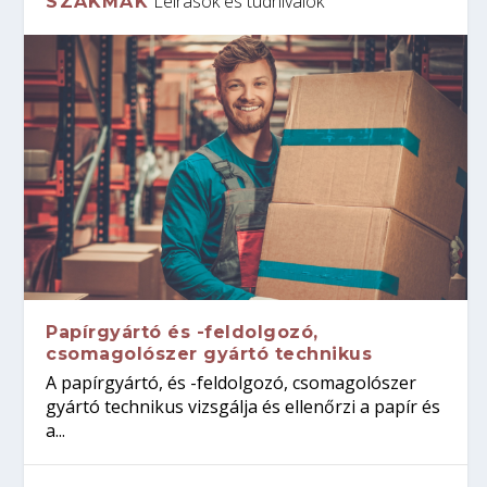
Leírások és tudnivalók
SZAKMÁK
Papírgyártó és -feldolgozó,
csomagolószer gyártó technikus
A papírgyártó, és -feldolgozó, csomagolószer
gyártó technikus vizsgálja és ellenőrzi a papír és
a...