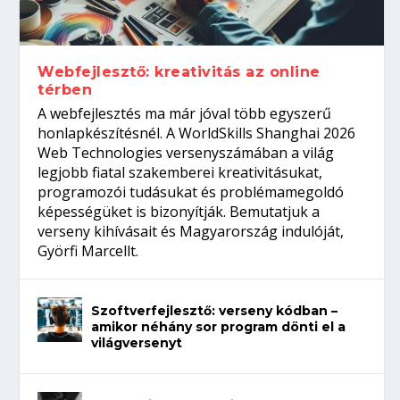
gépeket?
Tanulj szakmát!
amikor néhány sor program dönti el a
telefon nélkül?
világversenyt...
Webfejlesztő: kreativitás az online
térben
A webfejlesztés ma már jóval több egyszerű
honlapkészítésnél. A WorldSkills Shanghai 2026
Web Technologies versenyszámában a világ
legjobb fiatal szakemberei kreativitásukat,
programozói tudásukat és problémamegoldó
képességüket is bizonyítják. Bemutatjuk a
verseny kihívásait és Magyarország indulóját,
Györfi Marcellt.
Szoftverfejlesztő: verseny kódban –
amikor néhány sor program dönti el a
világversenyt