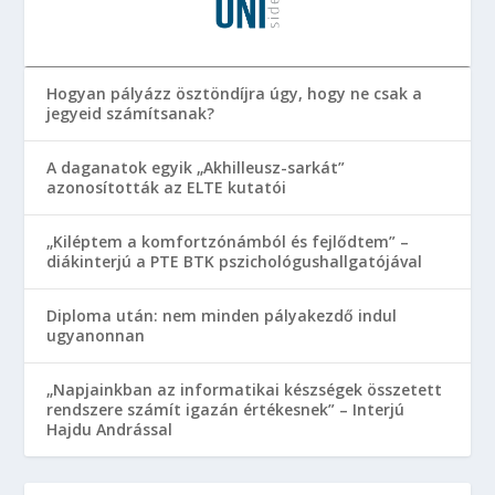
Hogyan pályázz ösztöndíjra úgy, hogy ne csak a
jegyeid számítsanak?
A daganatok egyik „Akhilleusz-sarkát”
azonosították az ELTE kutatói
„Kiléptem a komfortzónámból és fejlődtem” –
diákinterjú a PTE BTK pszichológushallgatójával
Diploma után: nem minden pályakezdő indul
ugyanonnan
„Napjainkban az informatikai készségek összetett
rendszere számít igazán értékesnek” – Interjú
Hajdu Andrással