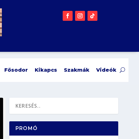
Fősodor
Kikapcs
Szakmák
Videók
PROMÓ