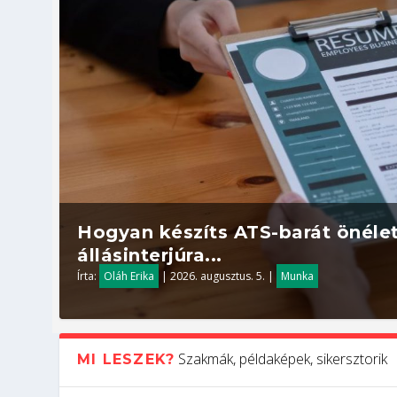
Hogyan készíts ATS-barát önélet
állásinterjúra...
Írta:
Oláh Erika
|
2026. augusztus. 5.
|
Munka
Szakmák, példaképek, sikersztorik
MI LESZEK?