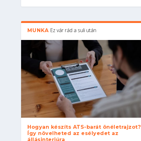
Ez vár rád a suli után
MUNKA
Hogyan készíts ATS-barát önéletrajzot?
Így növelheted az esélyedet az
állásinterjúra