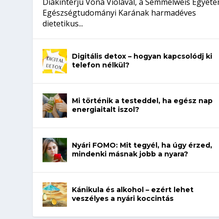
Diákinterjú Vona Violával, a Semmelweis Egyet
Egészségtudományi Karának harmadéves
dietetikus...
Digitális detox – hogyan kapcsolódj ki
telefon nélkül?
Mi történik a testeddel, ha egész nap
energiaitalt iszol?
Nyári FOMO: Mit tegyél, ha úgy érzed,
mindenki másnak jobb a nyara?
Kánikula és alkohol – ezért lehet
veszélyes a nyári koccintás