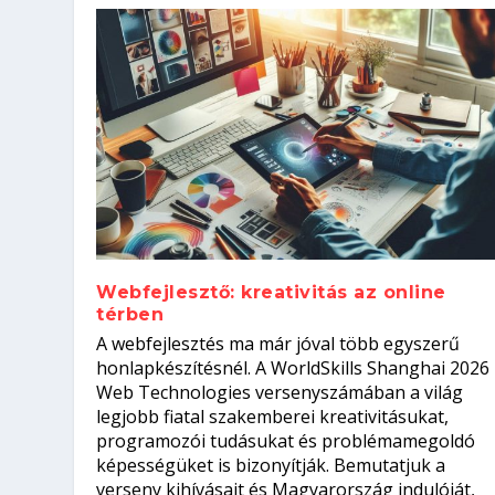
Webfejlesztő: kreativitás az online
térben
Szoftverfejlesztő: verseny kódb
A webfejlesztés ma már jóval több egyszerű
Kitalálod, mire használják ezek
Nem sikerült az egyetemi felvét
el a világversenyt...
Digitális detox – hogyan kapcsol
honlapkészítésnél. A WorldSkills Shanghai 2026
Web Technologies versenyszámában a világ
Írta:
Írta:
Írta:
Írta:
Tóth Mónika
Oláh Erika
Szakmát Szerzek
Oláh Erika
|
|
|
2026. augusztus. 4.
2026. augusztus. 3.
2026. augusztus. 4.
|
2026. augusztus. 3.
|
|
|
Iskolák
Egészség
Kvíz
|
Mi leszek?
legjobb fiatal szakemberei kreativitásukat,
programozói tudásukat és problémamegoldó
képességüket is bizonyítják. Bemutatjuk a
verseny kihívásait és Magyarország indulóját,