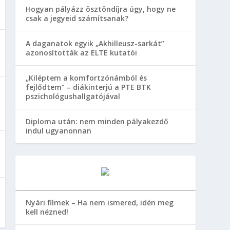
Hogyan pályázz ösztöndíjra úgy, hogy ne
csak a jegyeid számítsanak?
A daganatok egyik „Akhilleusz-sarkát”
azonosították az ELTE kutatói
„Kiléptem a komfortzónámból és
fejlődtem” – diákinterjú a PTE BTK
pszichológushallgatójával
Diploma után: nem minden pályakezdő
indul ugyanonnan
Nyári filmek – Ha nem ismered, idén meg
kell nézned!