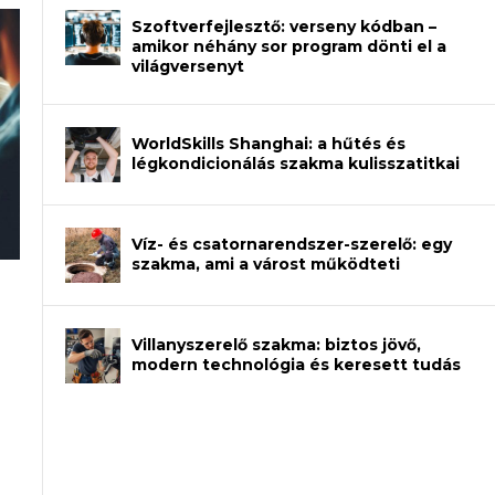
Szoftverfejlesztő: verseny kódban –
amikor néhány sor program dönti el a
világversenyt
WorldSkills Shanghai: a hűtés és
légkondicionálás szakma kulisszatitkai
Víz- és csatornarendszer-szerelő: egy
szakma, ami a várost működteti
an – amikor néhány sor program dönti
Villanyszerelő szakma: biztos jövő,
modern technológia és keresett tudás
et a gépeket?
eli? Tanulj szakmát!
ódj ki telefon nélkül?