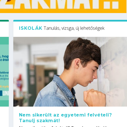
Tanulás, vizsga, új lehetőségek
ISKOLÁK
Nem sikerült az egyetemi felvételi?
Tanulj szakmát!