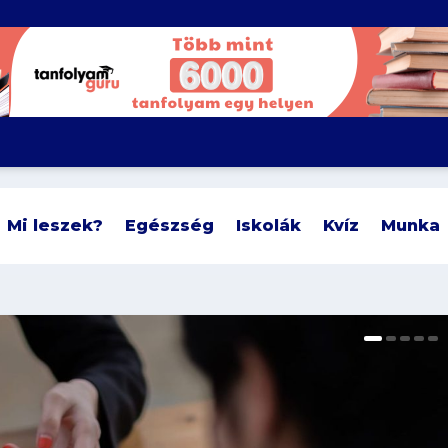
Mi leszek?
Egészség
Iskolák
Kvíz
Munka