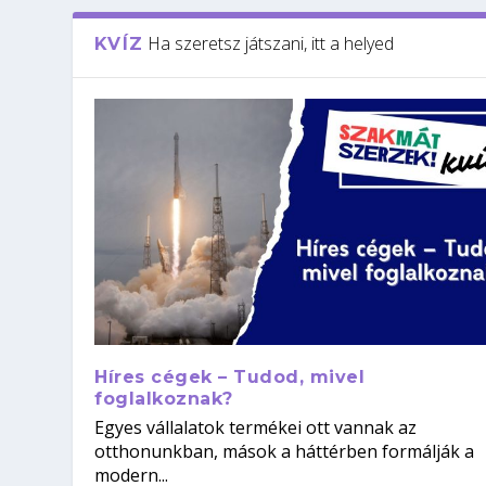
Ha szeretsz játszani, itt a helyed
KVÍZ
Híres cégek – Tudod, mivel
foglalkoznak?
Egyes vállalatok termékei ott vannak az
otthonunkban, mások a háttérben formálják a
modern...