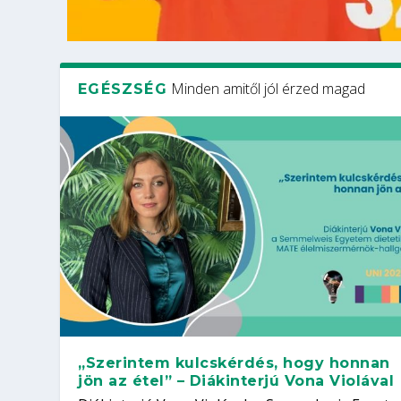
Minden amitől jól érzed magad
EGÉSZSÉG
„Szerintem kulcskérdés, hogy honnan
jön az étel” – Diákinterjú Vona Violával