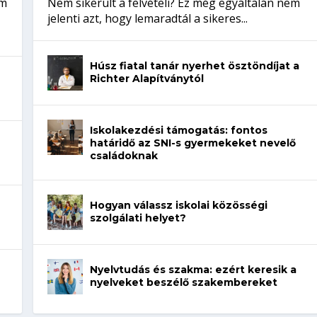
em
Nem sikerült a felvételi? Ez még egyáltalán nem
jelenti azt, hogy lemaradtál a sikeres...
Húsz fiatal tanár nyerhet ösztöndíjat a
Richter Alapítványtól
Iskolakezdési támogatás: fontos
határidő az SNI-s gyermekeket nevelő
családoknak
Hogyan válassz iskolai közösségi
szolgálati helyet?
Nyelvtudás és szakma: ezért keresik a
nyelveket beszélő szakembereket