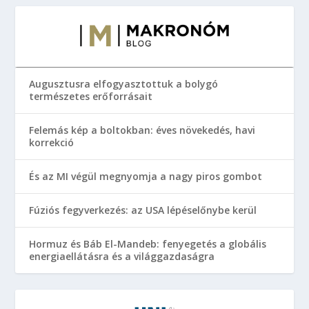
Augusztusra elfogyasztottuk a bolygó
természetes erőforrásait
Felemás kép a boltokban: éves növekedés, havi
korrekció
És az MI végül megnyomja a nagy piros gombot
Fúziós fegyverkezés: az USA lépéselőnybe kerül
Hormuz és Báb El-Mandeb: fenyegetés a globális
energiaellátásra és a világgazdaságra