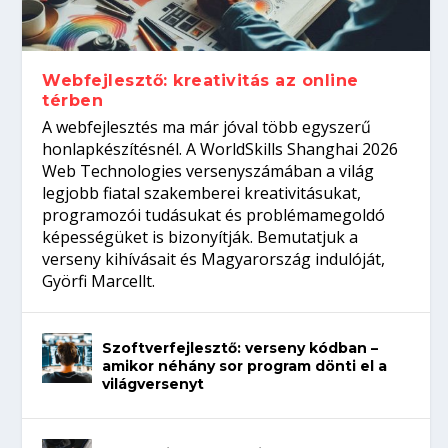
gépeket?
Tanulj szakmát!
amikor néhány sor program dönti el a
telefon nélkül?
világversenyt...
Webfejlesztő: kreativitás az online
térben
A webfejlesztés ma már jóval több egyszerű
honlapkészítésnél. A WorldSkills Shanghai 2026
Web Technologies versenyszámában a világ
legjobb fiatal szakemberei kreativitásukat,
programozói tudásukat és problémamegoldó
képességüket is bizonyítják. Bemutatjuk a
verseny kihívásait és Magyarország indulóját,
Györfi Marcellt.
Szoftverfejlesztő: verseny kódban –
amikor néhány sor program dönti el a
világversenyt