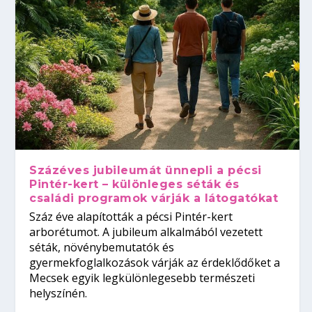
Százéves jubileumát ünnepli a pécsi
Pintér-kert – különleges séták és
családi programok várják a látogatókat
Száz éve alapították a pécsi Pintér-kert
arborétumot. A jubileum alkalmából vezetett
séták, növénybemutatók és
gyermekfoglalkozások várják az érdeklődőket a
Mecsek egyik legkülönlegesebb természeti
helyszínén.