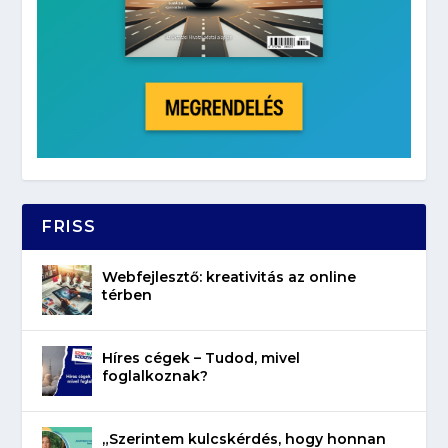
FRISS
Webfejlesztő: kreativitás az online
térben
Híres cégek – Tudod, mivel
foglalkoznak?
„Szerintem kulcskérdés, hogy honnan