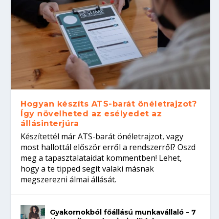
Hogyan készíts ATS-barát önéletrajzot?
Így növelheted az esélyedet az
állásinterjúra
Készítettél már ATS-barát önéletrajzot, vagy
most hallottál először erről a rendszerről? Oszd
meg a tapasztalataidat kommentben! Lehet,
hogy a te tipped segít valaki másnak
megszerezni álmai állását.
Gyakornokból főállású munkavállaló – 7