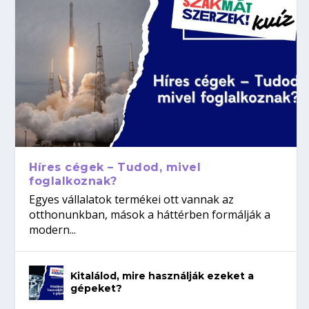
Híres cégek – Tudod, mivel
foglalkoznak?
Egyes vállalatok termékei ott vannak az
otthonunkban, mások a háttérben formálják a
modern...
Kitalálod, mire használják ezeket a
gépeket?