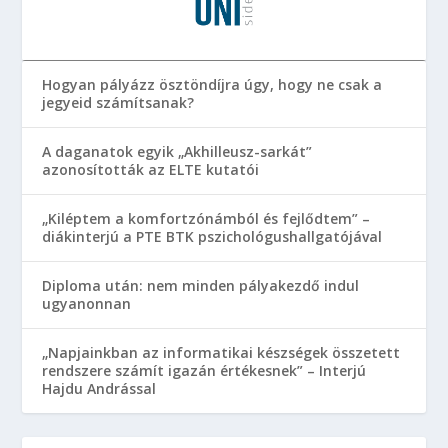
Hogyan pályázz ösztöndíjra úgy, hogy ne csak a
jegyeid számítsanak?
A daganatok egyik „Akhilleusz-sarkát”
azonosították az ELTE kutatói
„Kiléptem a komfortzónámból és fejlődtem” –
diákinterjú a PTE BTK pszichológushallgatójával
Diploma után: nem minden pályakezdő indul
ugyanonnan
„Napjainkban az informatikai készségek összetett
rendszere számít igazán értékesnek” – Interjú
Hajdu Andrással