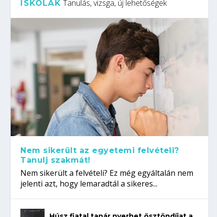
Tanulás, vizsga, új lehetőségek
ISKOLÁK
Nem sikerült az egyetemi felvételi?
Tanulj szakmát!
Nem sikerült a felvételi? Ez még egyáltalán nem
jelenti azt, hogy lemaradtál a sikeres...
Húsz fiatal tanár nyerhet ösztöndíjat a