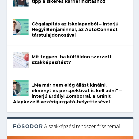
tipp a sikeres karrierindításhoz
Cégalapítás az iskolapadból – interjú
Hegyi Benjaminnal, az AutoConnect
társtulajdonosával
Mit tegyen, ha külföldön szerzett
szakképesítést?
„Ma már nem elég állást kínálni,
élményt és perspektívát is kell adni” –
interjú Erdélyi Zomborral, a Gránit
Alapkezelő vezérigazgató-helyettesével
A szakképzési rendszer friss témái
FŐSODOR