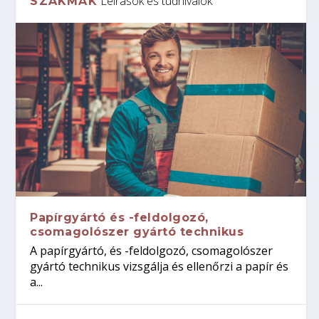
Leírások és tudnivalók
SZAKMÁK
Papírgyártó és -feldolgozó,
csomagolószer gyártó technikus
A papírgyártó, és -feldolgozó, csomagolószer
gyártó technikus vizsgálja és ellenőrzi a papír és
a...