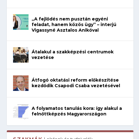
„A fejlődés nem pusztán egyéni
feladat, hanem közös ügy” – interjú
Vigassyné Asztalos Anikóval
Átalakul a szakképzési centrumok
vezetése
Átfogó oktatási reform előkészítése
kezdődik Csapodi Csaba vezetésével
A folyamatos tanulás kora: így alakul a
felnőttképzés Magyarországon