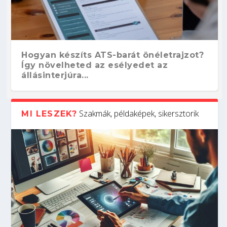
Hogyan készíts ATS-barát önéletrajzot?
Így növelheted az esélyedet az
állásinterjúra...
Szakmák, példaképek, sikersztorik
MI LESZEK?
Kitalálod, mire használják ezeket a
Nem sikerült az egyetemi felvételi?
Szoftverfejlesztő: verseny kódban –
Digitális detox – hogyan kapcsolódj ki