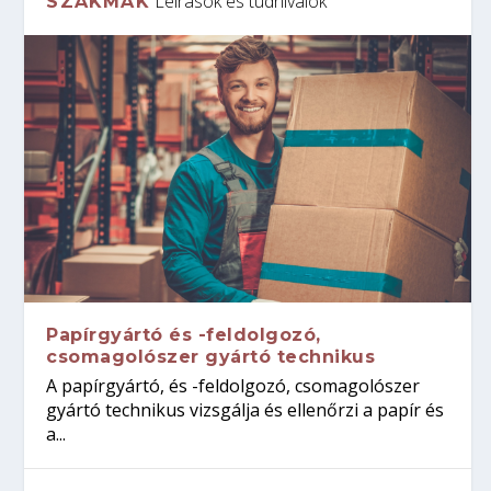
Leírások és tudnivalók
SZAKMÁK
Papírgyártó és -feldolgozó,
csomagolószer gyártó technikus
A papírgyártó, és -feldolgozó, csomagolószer
gyártó technikus vizsgálja és ellenőrzi a papír és
a...