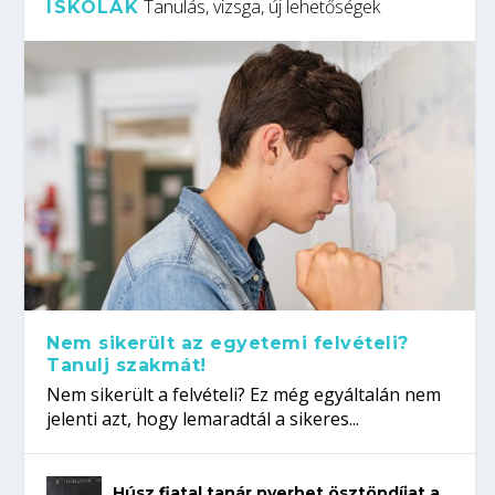
Tanulás, vizsga, új lehetőségek
ISKOLÁK
Nem sikerült az egyetemi felvételi?
Tanulj szakmát!
Nem sikerült a felvételi? Ez még egyáltalán nem
jelenti azt, hogy lemaradtál a sikeres...
Húsz fiatal tanár nyerhet ösztöndíjat a