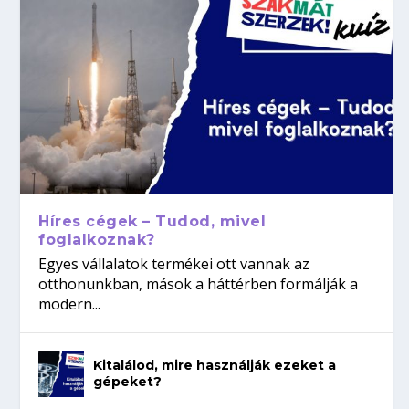
Híres cégek – Tudod, mivel
foglalkoznak?
Egyes vállalatok termékei ott vannak az
otthonunkban, mások a háttérben formálják a
modern...
Kitalálod, mire használják ezeket a
gépeket?