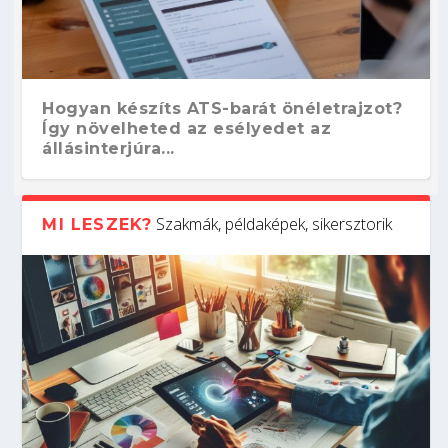
Hogyan készíts ATS-barát önéletrajzot?
Így növelheted az esélyedet az
állásinterjúra...
Szakmák, példaképek, sikersztorik
MI LESZEK?
Kitalálod, mire használják ezeket a
Nem sikerült az egyetemi felvételi?
Szoftverfejlesztő: verseny kódban –
Digitális detox – hogyan kapcsolódj ki