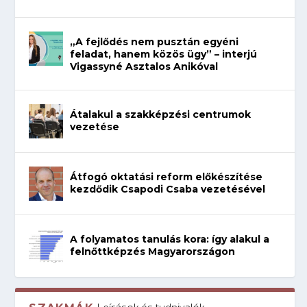
„A fejlődés nem pusztán egyéni
feladat, hanem közös ügy” – interjú
Vigassyné Asztalos Anikóval
Átalakul a szakképzési centrumok
vezetése
Átfogó oktatási reform előkészítése
kezdődik Csapodi Csaba vezetésével
A folyamatos tanulás kora: így alakul a
felnőttképzés Magyarországon