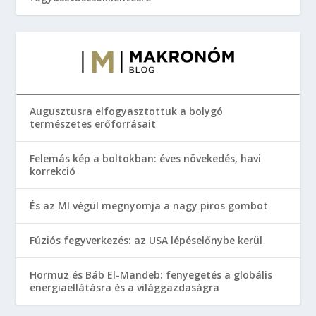
Augusztusra elfogyasztottuk a bolygó
természetes erőforrásait
Felemás kép a boltokban: éves növekedés, havi
korrekció
És az MI végül megnyomja a nagy piros gombot
Fúziós fegyverkezés: az USA lépéselőnybe kerül
Hormuz és Báb El-Mandeb: fenyegetés a globális
energiaellátásra és a világgazdaságra