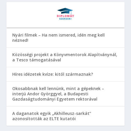
Nyári filmek – Ha nem ismered, idén meg kell
nézned!
Közösségi projekt a Könyvmentorok Alapítványnál,
a Tesco támogatásával
Híres idézetek kvíze: kitől származnak?
Okosabbnak kell lennünk, mint a gépeknek –
interjú Andor Györggyel, a Budapesti
Gazdaságtudományi Egyetem rektorával
A daganatok egyik „Akhilleusz-sarkát”
azonosították az ELTE kutatói