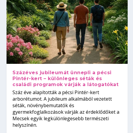
Százéves jubileumát ünnepli a pécsi
Pintér-kert – különleges séták és
családi programok várják a látogatókat
Száz éve alapították a pécsi Pintér-kert
arborétumot. A jubileum alkalmából vezetett
séták, növénybemutatók és
gyermekfoglalkozások várják az érdeklődőket a
Mecsek egyik legkülönlegesebb természeti
helyszínén.