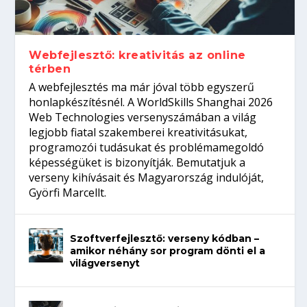
gépeket?
Tanulj szakmát!
amikor néhány sor program dönti el a
telefon nélkül?
világversenyt...
Webfejlesztő: kreativitás az online
térben
A webfejlesztés ma már jóval több egyszerű
honlapkészítésnél. A WorldSkills Shanghai 2026
Web Technologies versenyszámában a világ
legjobb fiatal szakemberei kreativitásukat,
programozói tudásukat és problémamegoldó
képességüket is bizonyítják. Bemutatjuk a
verseny kihívásait és Magyarország indulóját,
Györfi Marcellt.
Szoftverfejlesztő: verseny kódban –
amikor néhány sor program dönti el a
világversenyt