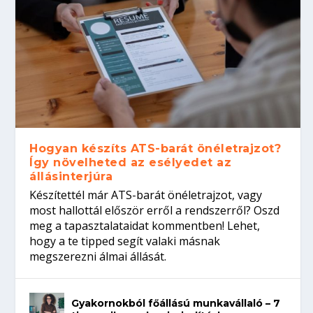
Hogyan készíts ATS-barát önéletrajzot?
Így növelheted az esélyedet az
állásinterjúra
Készítettél már ATS-barát önéletrajzot, vagy
most hallottál először erről a rendszerről? Oszd
meg a tapasztalataidat kommentben! Lehet,
hogy a te tipped segít valaki másnak
megszerezni álmai állását.
Gyakornokból főállású munkavállaló – 7