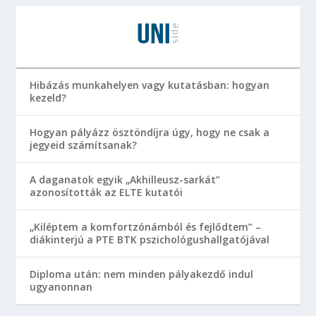
Hibázás munkahelyen vagy kutatásban: hogyan
kezeld?
Hogyan pályázz ösztöndíjra úgy, hogy ne csak a
jegyeid számítsanak?
A daganatok egyik „Akhilleusz-sarkát”
azonosították az ELTE kutatói
„Kiléptem a komfortzónámból és fejlődtem” –
diákinterjú a PTE BTK pszichológushallgatójával
Diploma után: nem minden pályakezdő indul
ugyanonnan