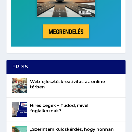
FRISS
Webfejlesztő: kreativitás az online
térben
Híres cégek – Tudod, mivel
foglalkoznak?
„Szerintem kulcskérdés, hogy honnan