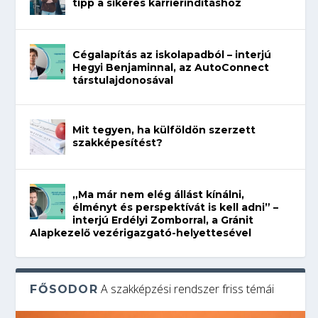
tipp a sikeres karrierindításhoz
Cégalapítás az iskolapadból – interjú
Hegyi Benjaminnal, az AutoConnect
társtulajdonosával
Mit tegyen, ha külföldön szerzett
szakképesítést?
„Ma már nem elég állást kínálni,
élményt és perspektívát is kell adni” –
interjú Erdélyi Zomborral, a Gránit
Alapkezelő vezérigazgató-helyettesével
A szakképzési rendszer friss témái
FŐSODOR