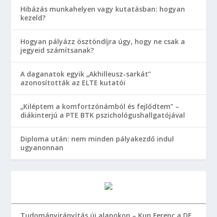
Hibázás munkahelyen vagy kutatásban: hogyan
kezeld?
Hogyan pályázz ösztöndíjra úgy, hogy ne csak a
jegyeid számítsanak?
A daganatok egyik „Akhilleusz-sarkát”
azonosították az ELTE kutatói
„Kiléptem a komfortzónámból és fejlődtem” –
diákinterjú a PTE BTK pszichológushallgatójával
Diploma után: nem minden pályakezdő indul
ugyanonnan
Tudományirányítás új alapokon – Kun Ferenc a DE