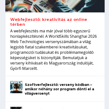
Így növelheted az esélyedet az
gépeket?
Tanulj szakmát!
amikor néhány sor program dönti el a
állásinterjúra...
világversenyt...
Webfejlesztő: kreativitás az online
térben
A webfejlesztés ma már jóval több egyszerű
honlapkészítésnél. A WorldSkills Shanghai 2026
Web Technologies versenyszámában a világ
legjobb fiatal szakemberei kreativitásukat,
programozói tudásukat és problémamegoldó
képességüket is bizonyítják. Bemutatjuk a
verseny kihívásait és Magyarország indulóját,
Györfi Marcellt.
Szoftverfejlesztő: verseny kódban –
amikor néhány sor program dönti el a
világversenyt