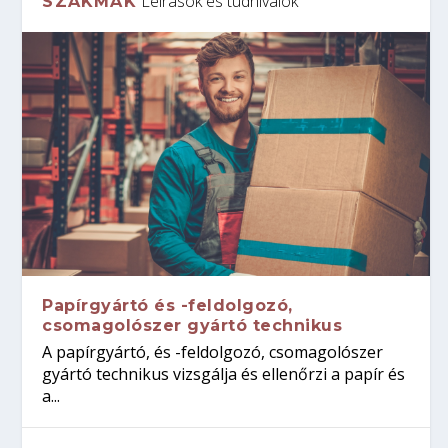
Leírások és tudnivalók
SZAKMÁK
Papírgyártó és -feldolgozó,
csomagolószer gyártó technikus
A papírgyártó, és -feldolgozó, csomagolószer
gyártó technikus vizsgálja és ellenőrzi a papír és
a...