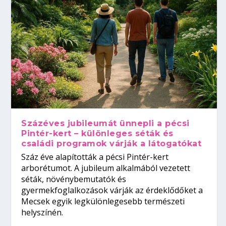
Százéves jubileumát ünnepli a pécsi
Pintér-kert – különleges séták és
családi programok várják a látogatókat
Száz éve alapították a pécsi Pintér-kert
arborétumot. A jubileum alkalmából vezetett
séták, növénybemutatók és
gyermekfoglalkozások várják az érdeklődőket a
Mecsek egyik legkülönlegesebb természeti
helyszínén.