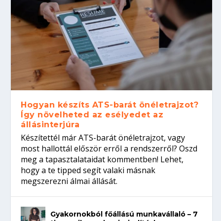
Hogyan készíts ATS-barát önéletrajzot?
Így növelheted az esélyedet az
állásinterjúra
Készítettél már ATS-barát önéletrajzot, vagy
most hallottál először erről a rendszerről? Oszd
meg a tapasztalataidat kommentben! Lehet,
hogy a te tipped segít valaki másnak
megszerezni álmai állását.
Gyakornokból főállású munkavállaló – 7