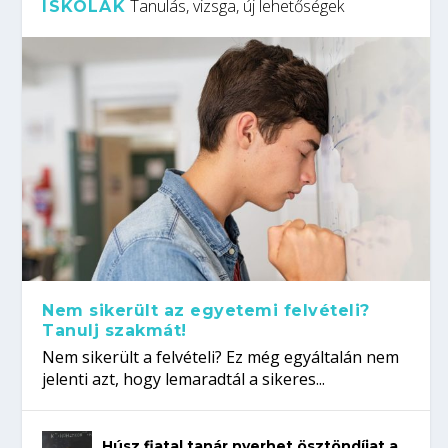
Tanulás, vizsga, új lehetőségek
ISKOLÁK
Nem sikerült az egyetemi felvételi?
Tanulj szakmát!
Nem sikerült a felvételi? Ez még egyáltalán nem
jelenti azt, hogy lemaradtál a sikeres...
Húsz fiatal tanár nyerhet ösztöndíjat a