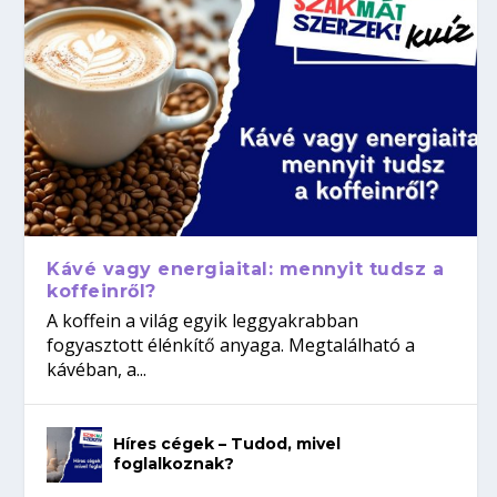
Kávé vagy energiaital: mennyit tudsz a
koffeinről?
A koffein a világ egyik leggyakrabban
fogyasztott élénkítő anyaga. Megtalálható a
kávéban, a...
Híres cégek – Tudod, mivel
foglalkoznak?