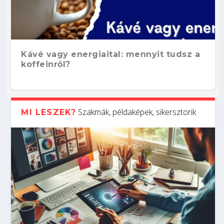
Kávé vagy energiaital: mennyit tudsz a
koffeinről?
Szakmák, példaképek, sikersztorik
MI LESZEK?
Hogyan készíts ATS-barát önéletrajzot?
Kitalálod, mire használják ezeket a
Nem sikerült az egyetemi felvételi?
Szoftverfejlesztő: verseny kódban –