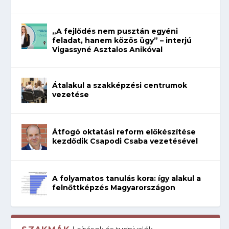
„A fejlődés nem pusztán egyéni
feladat, hanem közös ügy” – interjú
Vigassyné Asztalos Anikóval
Átalakul a szakképzési centrumok
vezetése
Átfogó oktatási reform előkészítése
kezdődik Csapodi Csaba vezetésével
A folyamatos tanulás kora: így alakul a
felnőttképzés Magyarországon