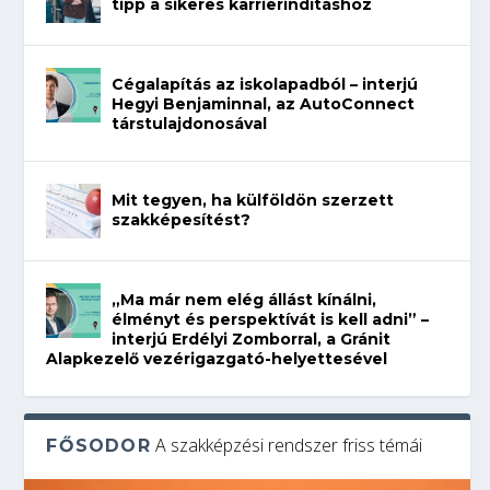
tipp a sikeres karrierindításhoz
Cégalapítás az iskolapadból – interjú
Hegyi Benjaminnal, az AutoConnect
társtulajdonosával
Mit tegyen, ha külföldön szerzett
szakképesítést?
„Ma már nem elég állást kínálni,
élményt és perspektívát is kell adni” –
interjú Erdélyi Zomborral, a Gránit
Alapkezelő vezérigazgató-helyettesével
A szakképzési rendszer friss témái
FŐSODOR