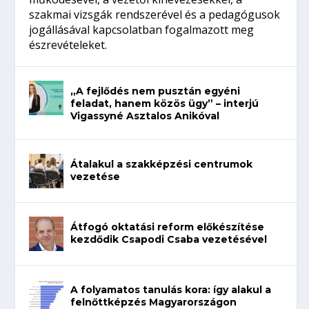
szakmai vizsgák rendszerével és a pedagógusok
jogállásával kapcsolatban fogalmazott meg
észrevételeket.
„A fejlődés nem pusztán egyéni
feladat, hanem közös ügy” – interjú
Vigassyné Asztalos Anikóval
Átalakul a szakképzési centrumok
vezetése
Átfogó oktatási reform előkészítése
kezdődik Csapodi Csaba vezetésével
A folyamatos tanulás kora: így alakul a
felnőttképzés Magyarországon