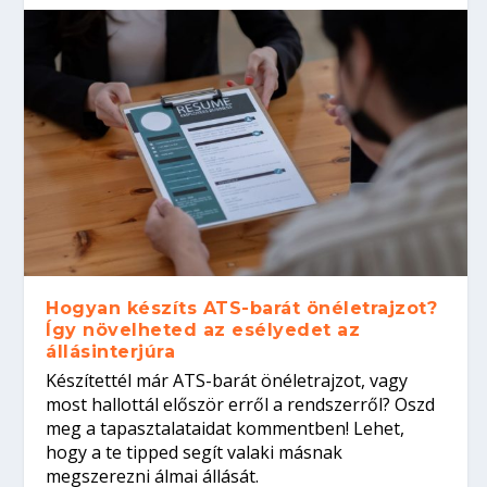
Hogyan készíts ATS-barát önéletrajzot?
Így növelheted az esélyedet az
állásinterjúra
Készítettél már ATS-barát önéletrajzot, vagy
most hallottál először erről a rendszerről? Oszd
meg a tapasztalataidat kommentben! Lehet,
hogy a te tipped segít valaki másnak
megszerezni álmai állását.