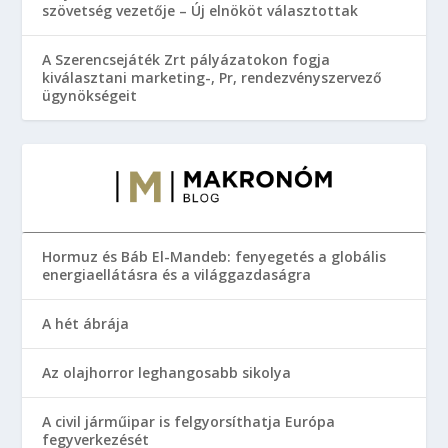
szövetség vezetője – Új elnököt választottak
A Szerencsejáték Zrt pályázatokon fogja
kiválasztani marketing-, Pr, rendezvényszervező
ügynökségeit
Hormuz és Báb El-Mandeb: fenyegetés a globális
energiaellátásra és a világgazdaságra
A hét ábrája
Az olajhorror leghangosabb sikolya
A civil járműipar is felgyorsíthatja Európa
fegyverkezését