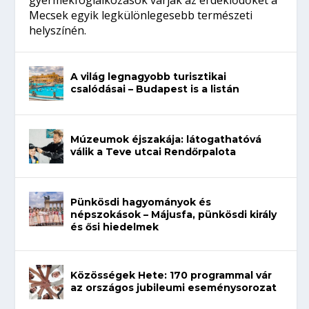
gyermekfoglalkozások várják az érdeklődőket a
Mecsek egyik legkülönlegesebb természeti
helyszínén.
A világ legnagyobb turisztikai
csalódásai – Budapest is a listán
Múzeumok éjszakája: látogathatóvá
válik a Teve utcai Rendőrpalota
Pünkösdi hagyományok és
népszokások – Májusfa, pünkösdi király
és ősi hiedelmek
Közösségek Hete: 170 programmal vár
az országos jubileumi eseménysorozat