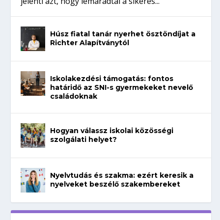
jelenti azt, hogy lemaradtál a sikeres...
Húsz fiatal tanár nyerhet ösztöndíjat a
Richter Alapítványtól
Iskolakezdési támogatás: fontos
határidő az SNI-s gyermekeket nevelő
családoknak
Hogyan válassz iskolai közösségi
szolgálati helyet?
Nyelvtudás és szakma: ezért keresik a
nyelveket beszélő szakembereket