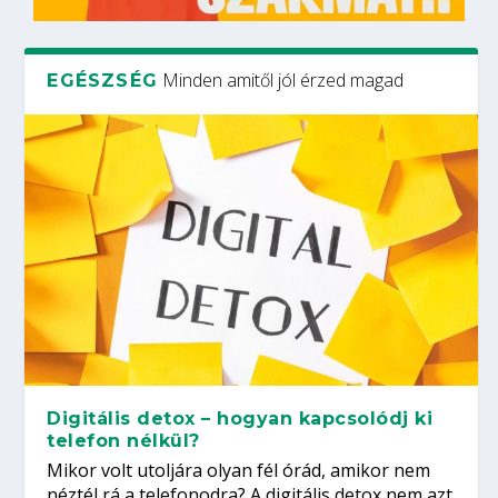
Minden amitől jól érzed magad
EGÉSZSÉG
Digitális detox – hogyan kapcsolódj ki
telefon nélkül?
Mikor volt utoljára olyan fél órád, amikor nem
néztél rá a telefonodra? A digitális detox nem azt