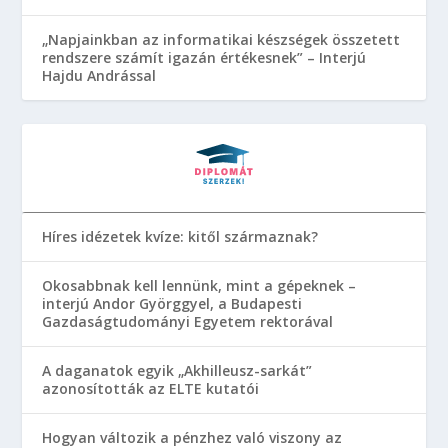
„Napjainkban az informatikai készségek összetett
rendszere számít igazán értékesnek” – Interjú
Hajdu Andrással
Híres idézetek kvíze: kitől származnak?
Okosabbnak kell lennünk, mint a gépeknek –
interjú Andor Györggyel, a Budapesti
Gazdaságtudományi Egyetem rektorával
A daganatok egyik „Akhilleusz-sarkát”
azonosították az ELTE kutatói
Hogyan változik a pénzhez való viszony az