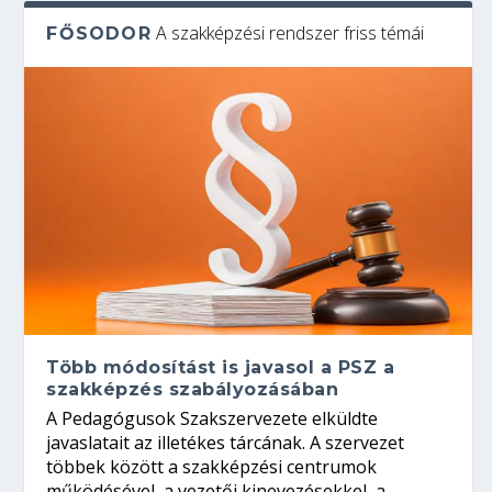
A szakképzési rendszer friss témái
FŐSODOR
Több módosítást is javasol a PSZ a
szakképzés szabályozásában
A Pedagógusok Szakszervezete elküldte
javaslatait az illetékes tárcának. A szervezet
többek között a szakképzési centrumok
működésével, a vezetői kinevezésekkel, a