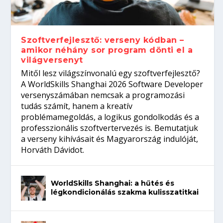
gépeket?
Tanulj szakmát!
amikor néhány sor program dönti el a
telefon nélkül?
világversenyt...
Szoftverfejlesztő: verseny kódban –
amikor néhány sor program dönti el a
világversenyt
Mitől lesz világszínvonalú egy szoftverfejlesztő?
A WorldSkills Shanghai 2026 Software Developer
versenyszámában nemcsak a programozási
tudás számít, hanem a kreatív
problémamegoldás, a logikus gondolkodás és a
professzionális szoftvertervezés is. Bemutatjuk
a verseny kihívásait és Magyarország indulóját,
Horváth Dávidot.
WorldSkills Shanghai: a hűtés és
légkondicionálás szakma kulisszatitkai