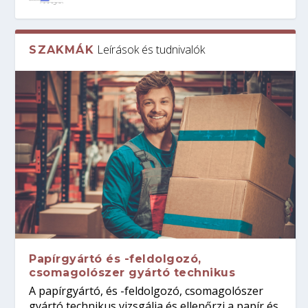
Leírások és tudnivalók
SZAKMÁK
Papírgyártó és -feldolgozó,
csomagolószer gyártó technikus
A papírgyártó, és -feldolgozó, csomagolószer
gyártó technikus vizsgálja és ellenőrzi a papír és