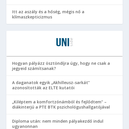
Itt az aszály és a hőség, mégis nő a
klímaszkepticizmus
Hogyan pályázz ösztöndíjra úgy, hogy ne csak a
jegyeid számítsanak?
A daganatok egyik „Akhilleusz-sarkát”
azonosították az ELTE kutatói
„Kiléptem a komfortzónámból és fejlődtem” –
diákinterjú a PTE BTK pszichológushallgatójával
Diploma után: nem minden pályakezdő indul
ugyanonnan