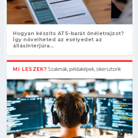
Hogyan készíts ATS-barát önéletrajzot?
Így növelheted az esélyedet az
állásinterjúra...
Szakmák, példaképek, sikersztorik
MI LESZEK?
Kitalálod, mire használják ezeket a
Nem sikerült az egyetemi felvételi?
Szoftverfejlesztő: verseny kódban –
Digitális detox – hogyan kapcsolódj ki