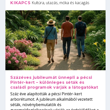
Kultúra, utazás, móka és kacagás
KIKAPCS
Százéves jubileumát ünnepli a pécsi
Pintér-kert – különleges séták és
családi programok várják a látogatókat
Száz éve alapították a pécsi Pintér-kert
arborétumot. A jubileum alkalmából vezetett
séták, növénybemutatók és