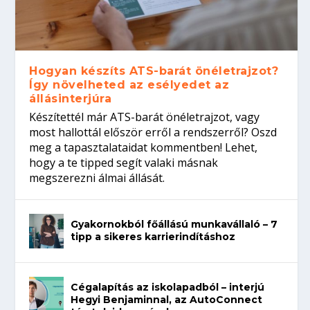
Hogyan készíts ATS-barát önéletrajzot?
Így növelheted az esélyedet az
állásinterjúra
Készítettél már ATS-barát önéletrajzot, vagy
most hallottál először erről a rendszerről? Oszd
meg a tapasztalataidat kommentben! Lehet,
hogy a te tipped segít valaki másnak
megszerezni álmai állását.
Gyakornokból főállású munkavállaló – 7
tipp a sikeres karrierindításhoz
Cégalapítás az iskolapadból – interjú
Hegyi Benjaminnal, az AutoConnect