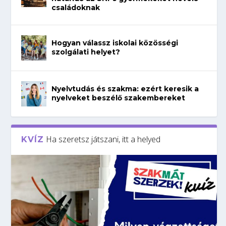
családoknak
Hogyan válassz iskolai közösségi
szolgálati helyet?
Nyelvtudás és szakma: ezért keresik a
nyelveket beszélő szakembereket
Ha szeretsz játszani, itt a helyed
KVÍZ