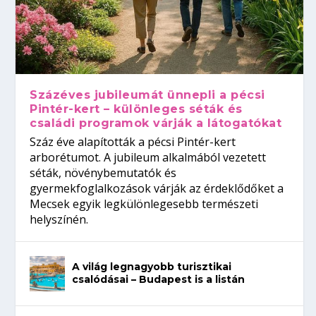
Százéves jubileumát ünnepli a pécsi
Pintér-kert – különleges séták és
családi programok várják a látogatókat
Száz éve alapították a pécsi Pintér-kert
arborétumot. A jubileum alkalmából vezetett
séták, növénybemutatók és
gyermekfoglalkozások várják az érdeklődőket a
Mecsek egyik legkülönlegesebb természeti
helyszínén.
A világ legnagyobb turisztikai
csalódásai – Budapest is a listán