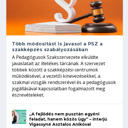
Több módosítást is javasol a PSZ a
szakképzés szabályozásában
A Pedagógusok Szakszervezete elküldte
javaslatait az illetékes tárcának. A szervezet
többek között a szakképzési centrumok
működésével, a vezetői kinevezésekkel, a
szakmai vizsgák rendszerével és a pedagógusok
jogállásával kapcsolatban fogalmazott meg
észrevételeket.
„A fejlődés nem pusztán egyéni
feladat, hanem közös ügy” – interjú
Vigassyné Asztalos Anikóval