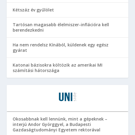
Kétszáz év gyűlölet
Tartósan magasabb élelmiszer-inflációra kell
berendezkedni
Ha nem rendelsz Kínából, küldenek egy egész
gyárat
Katonai bázisokra költözik az amerikai MI
számítási hátországa
Okosabbnak kell lennünk, mint a gépeknek –
interjú Andor Györggyel, a Budapesti
Gazdaságtudományi Egyetem rektorával