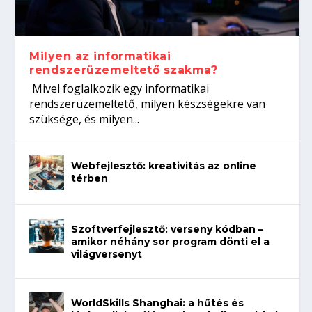
koffeinről?
Így növelheted az esélyedet az
gépeket?
Tanulj szakmát!
állásinterjúra...
Milyen az informatikai
rendszerüzemeltető szakma?
Mivel foglalkozik egy informatikai
rendszerüzemeltető, milyen készségekre van
szüksége, és milyen...
Webfejlesztő: kreativitás az online
térben
Szoftverfejlesztő: verseny kódban –
amikor néhány sor program dönti el a
világversenyt
WorldSkills Shanghai: a hűtés és