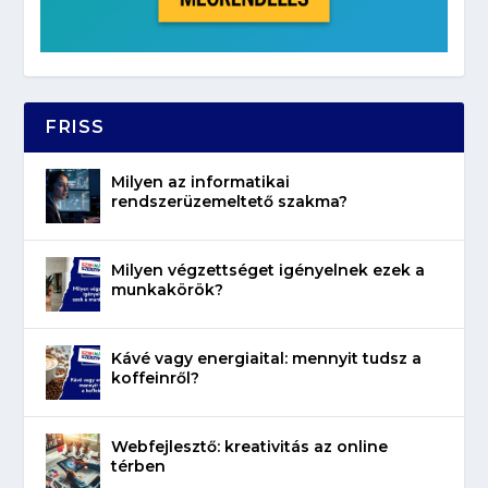
FRISS
Milyen az informatikai
rendszerüzemeltető szakma?
Milyen végzettséget igényelnek ezek a
munkakörök?
Kávé vagy energiaital: mennyit tudsz a
koffeinről?
Webfejlesztő: kreativitás az online
térben