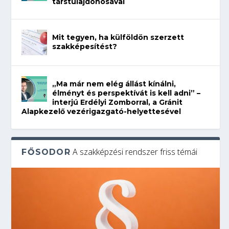
társtulajdonosával
Mit tegyen, ha külföldön szerzett
szakképesítést?
„Ma már nem elég állást kínálni,
élményt és perspektívát is kell adni” –
interjú Erdélyi Zomborral, a Gránit
Alapkezelő vezérigazgató-helyettesével
A szakképzési rendszer friss témái
FŐSODOR