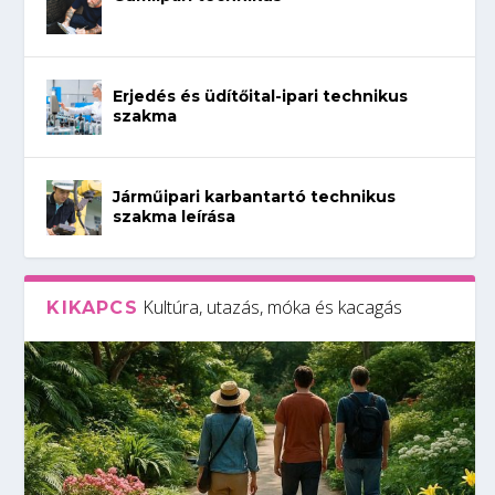
Erjedés és üdítőital-ipari technikus
szakma
Járműipari karbantartó technikus
szakma leírása
Kultúra, utazás, móka és kacagás
KIKAPCS