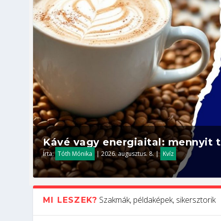
Kávé vagy energiaital: mennyit t
Írta:
Tóth Mónika
|
2026. augusztus. 8.
|
Kvíz
Szakmák, példaképek, sikersztorik
MI LESZEK?