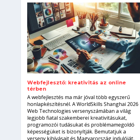
Webfejlesztő: kreativitás az online
térben
Hogyan készíts ATS-barát önélet
Szoftverfejlesztő: verseny kódb
A webfejlesztés ma már jóval több egyszerű
állásinterjúra...
Kitalálod, mire használják ezek
Nem sikerült az egyetemi felvét
el a világversenyt...
honlapkészítésnél. A WorldSkills Shanghai 2026
Web Technologies versenyszámában a világ
Írta:
Írta:
Írta:
Írta:
Oláh Erika
Tóth Mónika
Oláh Erika
Szakmát Szerzek
|
|
2026. augusztus. 5.
|
2026. augusztus. 4.
2026. augusztus. 4.
|
2026. augusztus. 3.
|
|
|
Munka
Iskolák
Kvíz
|
Mi leszek?
legjobb fiatal szakemberei kreativitásukat,
programozói tudásukat és problémamegoldó
képességüket is bizonyítják. Bemutatjuk a
verseny kihívásait és Magyarország indulóját,