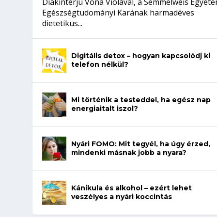
Diákinterjú Vona Violával, a Semmelweis Egyet
Egészségtudományi Karának harmadéves
dietetikus...
Digitális detox – hogyan kapcsolódj ki
telefon nélkül?
Mi történik a testeddel, ha egész nap
energiaitalt iszol?
Nyári FOMO: Mit tegyél, ha úgy érzed,
mindenki másnak jobb a nyara?
Kánikula és alkohol – ezért lehet
veszélyes a nyári koccintás