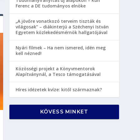
Tudományirányítás új alapokon – Kun
Ferenc a DE tudományos elnöke
„A jövőre vonatkozó terveim tiszták és
világosak” – diákinterjú a Széchenyi István
Egyetem közlekedésmérnök hallgatójával
Nyári filmek – Ha nem ismered, idén meg
kell nézned!
Közösségi projekt a Könyvmentorok
Alapítványnál, a Tesco támogatásával
Híres idézetek kvíze: kitől származnak?
KÖVESS MINKET