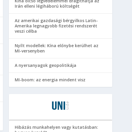
Kína olcsó légvédelemmel drágíthatja az
Irán elleni légiháború költségét
Az amerikai gazdasági bérgyilkos Latin-
Amerika legnagyobb fizetési rendszerét
veszi célba
Nyílt modellek: Kína előnybe kerülhet az
MI-versenyben
A nyersanyagok geopolitikája
MI-boom: az energia mindent visz
Hibázás munkahelyen vagy kutatásban: