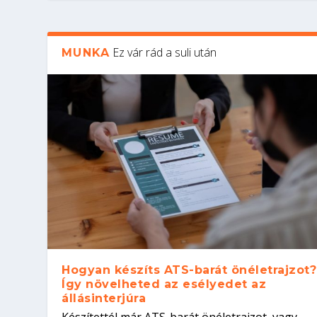
Ez vár rád a suli után
MUNKA
Hogyan készíts ATS-barát önéletrajzot?
Így növelheted az esélyedet az
állásinterjúra
Készítettél már ATS-barát önéletrajzot, vagy