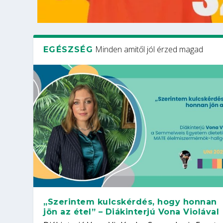
Minden amitől jól érzed magad
EGÉSZSÉG
„Szerintem kulcskérdés, hogy honnan
jön az étel” – Diákinterjú Vona Violával