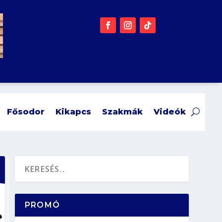
Fősodor
Kikapcs
Szakmák
Videók
PROMÓ