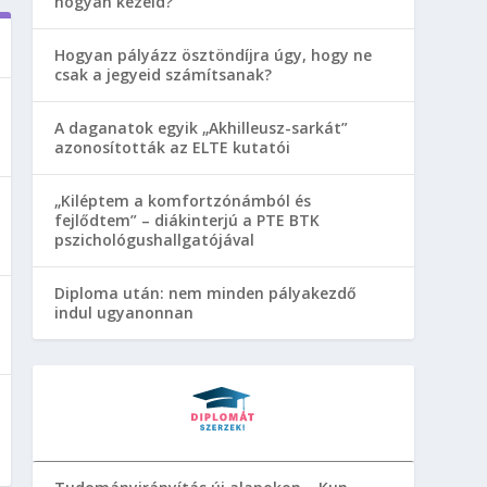
hogyan kezeld?
Hogyan pályázz ösztöndíjra úgy, hogy ne
csak a jegyeid számítsanak?
A daganatok egyik „Akhilleusz-sarkát”
azonosították az ELTE kutatói
„Kiléptem a komfortzónámból és
fejlődtem” – diákinterjú a PTE BTK
pszichológushallgatójával
Diploma után: nem minden pályakezdő
indul ugyanonnan