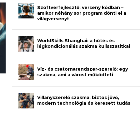
Szoftverfejlesztő: verseny kódban –
amikor néhány sor program dönti el a
világversenyt
WorldSkills Shanghai: a hűtés és
légkondicionálás szakma kulisszatitkai
Víz- és csatornarendszer-szerelő: egy
szakma, ami a várost működteti
rajzot? Így növelheted az esélyedet az
an – amikor néhány sor program dönti
Villanyszerelő szakma: biztos jövő,
modern technológia és keresett tudás
et a gépeket?
eli? Tanulj szakmát!