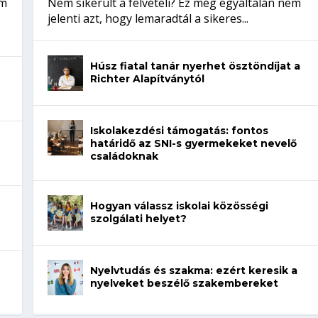
em
Nem sikerült a felvételi? Ez még egyáltalán nem
jelenti azt, hogy lemaradtál a sikeres...
Húsz fiatal tanár nyerhet ösztöndíjat a
Richter Alapítványtól
Iskolakezdési támogatás: fontos
határidő az SNI-s gyermekeket nevelő
családoknak
Hogyan válassz iskolai közösségi
szolgálati helyet?
Nyelvtudás és szakma: ezért keresik a
nyelveket beszélő szakembereket