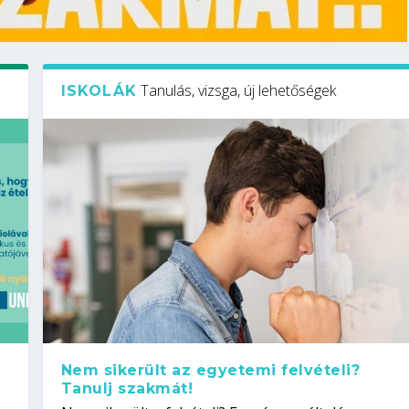
Tanulás, vizsga, új lehetőségek
ISKOLÁK
Nem sikerült az egyetemi felvételi?
Tanulj szakmát!