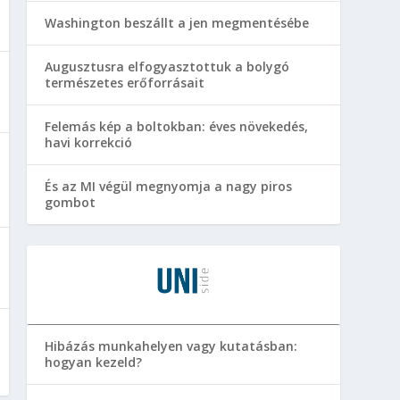
Washington beszállt a jen megmentésébe
Augusztusra elfogyasztottuk a bolygó
természetes erőforrásait
Felemás kép a boltokban: éves növekedés,
havi korrekció
És az MI végül megnyomja a nagy piros
gombot
Hibázás munkahelyen vagy kutatásban:
hogyan kezeld?