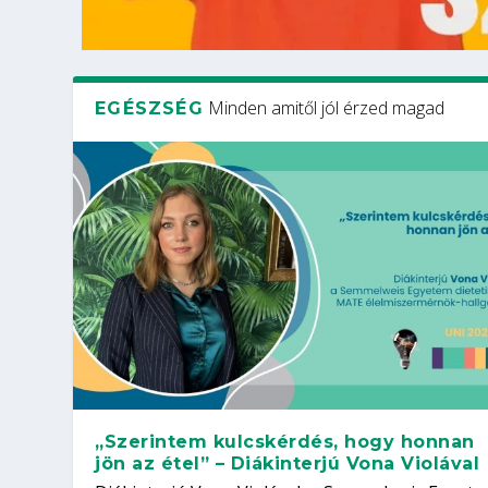
Minden amitől jól érzed magad
EGÉSZSÉG
„Szerintem kulcskérdés, hogy honnan
jön az étel” – Diákinterjú Vona Violával