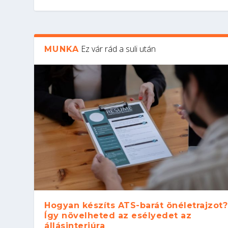
Ez vár rád a suli után
MUNKA
Hogyan készíts ATS-barát önéletrajzot?
Így növelheted az esélyedet az
állásinterjúra