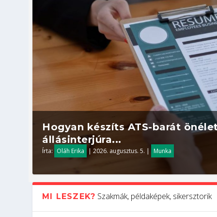
Hogyan készíts ATS-barát önélet
állásinterjúra...
Írta:
Oláh Erika
|
2026. augusztus. 5.
|
Munka
Szakmák, példaképek, sikersztorik
MI LESZEK?