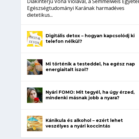
Diákinterjú Vona Violával, a Semmelweis Egyet
Egészségtudományi Karának harmadéves
dietetikus...
Digitális detox – hogyan kapcsolódj ki
telefon nélkül?
Mi történik a testeddel, ha egész nap
energiaitalt iszol?
Nyári FOMO: Mit tegyél, ha úgy érzed,
mindenki másnak jobb a nyara?
Kánikula és alkohol – ezért lehet
veszélyes a nyári koccintás