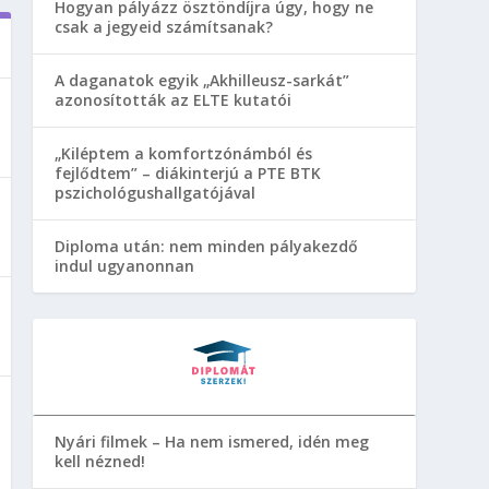
Hogyan pályázz ösztöndíjra úgy, hogy ne
csak a jegyeid számítsanak?
A daganatok egyik „Akhilleusz-sarkát”
azonosították az ELTE kutatói
„Kiléptem a komfortzónámból és
fejlődtem” – diákinterjú a PTE BTK
pszichológushallgatójával
Diploma után: nem minden pályakezdő
indul ugyanonnan
Nyári filmek – Ha nem ismered, idén meg
kell nézned!