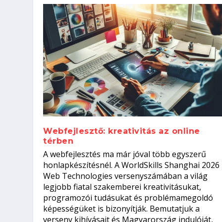
Webfejlesztő: kreativitás az online
térben
Szoftverfejlesztő: verseny kódb
A webfejlesztés ma már jóval több egyszerű
Kitalálod, mire használják ezek
Nem sikerült az egyetemi felvét
el a világversenyt...
Digitális detox – hogyan kapcsol
honlapkészítésnél. A WorldSkills Shanghai 2026
Web Technologies versenyszámában a világ
Írta:
Írta:
Írta:
Írta:
Tóth Mónika
Oláh Erika
Szakmát Szerzek
Oláh Erika
|
|
|
2026. augusztus. 4.
2026. augusztus. 3.
2026. augusztus. 4.
|
2026. augusztus. 3.
|
|
|
Iskolák
Egészség
Kvíz
|
Mi leszek?
legjobb fiatal szakemberei kreativitásukat,
programozói tudásukat és problémamegoldó
képességüket is bizonyítják. Bemutatjuk a
verseny kihívásait és Magyarország indulóját,