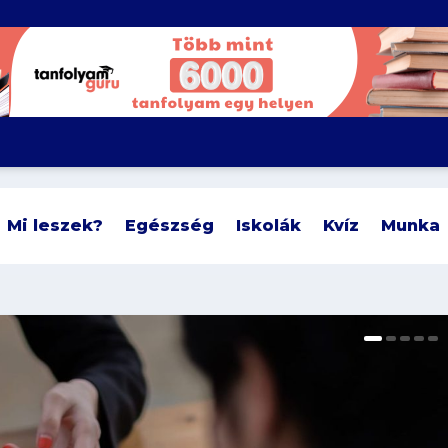
Mi leszek?
Egészség
Iskolák
Kvíz
Munka