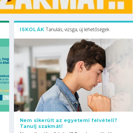
Tanulás, vizsga, új lehetőségek
ISKOLÁK
Nem sikerült az egyetemi felvételi?
Tanulj szakmát!