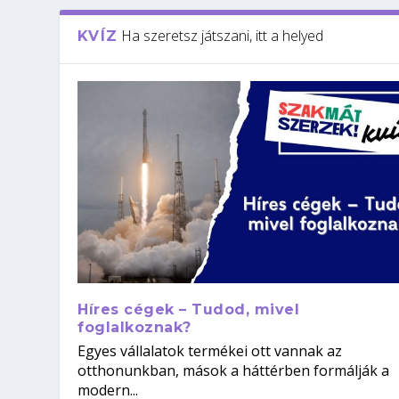
Ha szeretsz játszani, itt a helyed
KVÍZ
Híres cégek – Tudod, mivel
foglalkoznak?
Egyes vállalatok termékei ott vannak az
otthonunkban, mások a háttérben formálják a
modern...