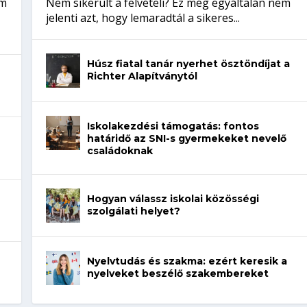
em
Nem sikerült a felvételi? Ez még egyáltalán nem
jelenti azt, hogy lemaradtál a sikeres...
Húsz fiatal tanár nyerhet ösztöndíjat a
Richter Alapítványtól
Iskolakezdési támogatás: fontos
határidő az SNI-s gyermekeket nevelő
családoknak
Hogyan válassz iskolai közösségi
szolgálati helyet?
Nyelvtudás és szakma: ezért keresik a
nyelveket beszélő szakembereket