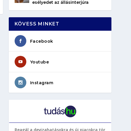
esélyedet az állásinterjúra
KÖVESS MINKET
Facebook
Youtube
Instagram
Reagál a devizahatásokra és új piacokra tör