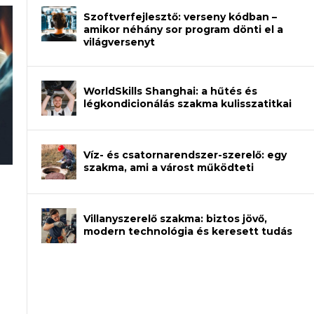
Szoftverfejlesztő: verseny kódban –
amikor néhány sor program dönti el a
világversenyt
WorldSkills Shanghai: a hűtés és
légkondicionálás szakma kulisszatitkai
Víz- és csatornarendszer-szerelő: egy
szakma, ami a várost működteti
an – amikor néhány sor program dönti
Villanyszerelő szakma: biztos jövő,
modern technológia és keresett tudás
et a gépeket?
eli? Tanulj szakmát!
ódj ki telefon nélkül?