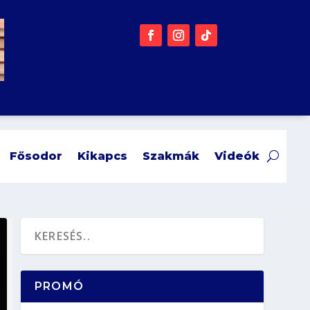
Fősodor
Kikapcs
Szakmák
Videók
PROMÓ