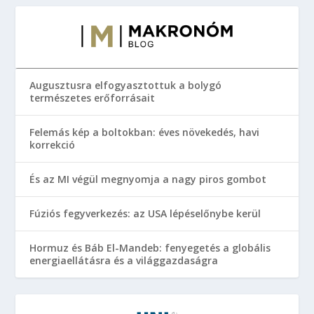
Augusztusra elfogyasztottuk a bolygó
természetes erőforrásait
Felemás kép a boltokban: éves növekedés, havi
korrekció
És az MI végül megnyomja a nagy piros gombot
Fúziós fegyverkezés: az USA lépéselőnybe kerül
Hormuz és Báb El-Mandeb: fenyegetés a globális
energiaellátásra és a világgazdaságra