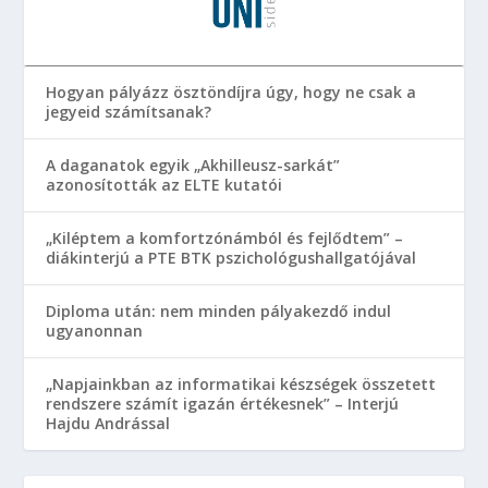
Hogyan pályázz ösztöndíjra úgy, hogy ne csak a
jegyeid számítsanak?
A daganatok egyik „Akhilleusz-sarkát”
azonosították az ELTE kutatói
„Kiléptem a komfortzónámból és fejlődtem” –
diákinterjú a PTE BTK pszichológushallgatójával
Diploma után: nem minden pályakezdő indul
ugyanonnan
„Napjainkban az informatikai készségek összetett
rendszere számít igazán értékesnek” – Interjú
Hajdu Andrással