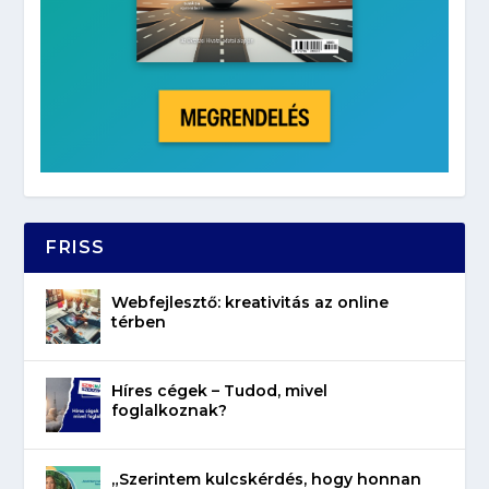
FRISS
Webfejlesztő: kreativitás az online
térben
Híres cégek – Tudod, mivel
foglalkoznak?
„Szerintem kulcskérdés, hogy honnan