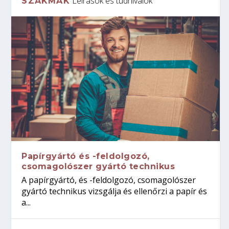
Leírások és tudnivalók
SZAKMÁK
Papírgyártó és -feldolgozó,
csomagolószer gyártó technikus
A papírgyártó, és -feldolgozó, csomagolószer
gyártó technikus vizsgálja és ellenőrzi a papír és
a...