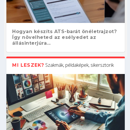
Hogyan készíts ATS-barát önéletrajzot?
Így növelheted az esélyedet az
állásinterjúra...
Szakmák, példaképek, sikersztorik
MI LESZEK?
Kitalálod, mire használják ezeket a
Nem sikerült az egyetemi felvételi?
Szoftverfejlesztő: verseny kódban –
Digitális detox – hogyan kapcsolódj ki