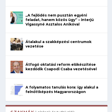
„A fejlődés nem pusztán egyéni
feladat, hanem közös ügy” – interjú
Vigassyné Asztalos Anikóval
Átalakul a szakképzési centrumok
vezetése
Átfogó oktatási reform előkészítése
kezdődik Csapodi Csaba vezetésével
A folyamatos tanulás kora: így alakul a
felnőttképzés Magyarországon