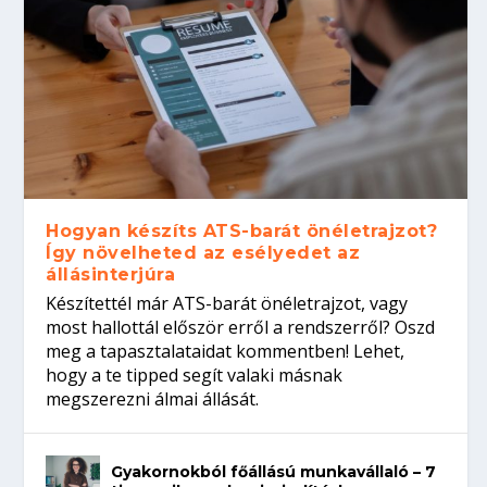
Hogyan készíts ATS-barát önéletrajzot?
Így növelheted az esélyedet az
állásinterjúra
Készítettél már ATS-barát önéletrajzot, vagy
most hallottál először erről a rendszerről? Oszd
meg a tapasztalataidat kommentben! Lehet,
hogy a te tipped segít valaki másnak
megszerezni álmai állását.
Gyakornokból főállású munkavállaló – 7