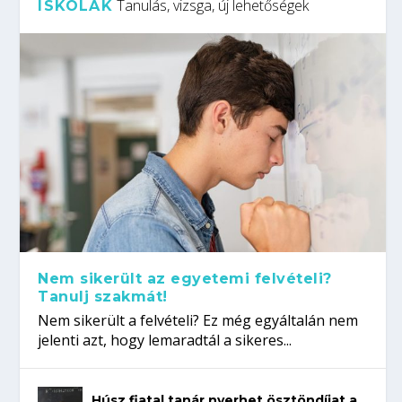
Tanulás, vizsga, új lehetőségek
ISKOLÁK
Nem sikerült az egyetemi felvételi?
Tanulj szakmát!
Nem sikerült a felvételi? Ez még egyáltalán nem
jelenti azt, hogy lemaradtál a sikeres...
Húsz fiatal tanár nyerhet ösztöndíjat a