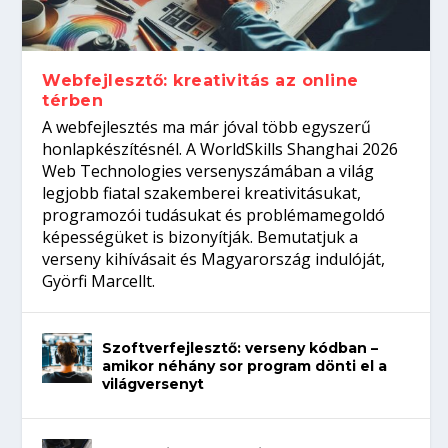
gépeket?
Tanulj szakmát!
amikor néhány sor program dönti el a
telefon nélkül?
világversenyt...
Webfejlesztő: kreativitás az online
térben
A webfejlesztés ma már jóval több egyszerű
honlapkészítésnél. A WorldSkills Shanghai 2026
Web Technologies versenyszámában a világ
legjobb fiatal szakemberei kreativitásukat,
programozói tudásukat és problémamegoldó
képességüket is bizonyítják. Bemutatjuk a
verseny kihívásait és Magyarország indulóját,
Györfi Marcellt.
Szoftverfejlesztő: verseny kódban –
amikor néhány sor program dönti el a
világversenyt