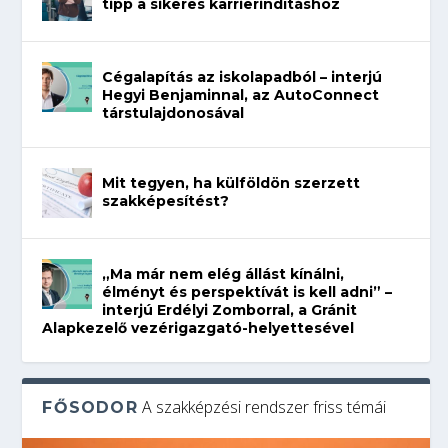
tipp a sikeres karrierindításhoz
Cégalapítás az iskolapadból – interjú
Hegyi Benjaminnal, az AutoConnect
társtulajdonosával
Mit tegyen, ha külföldön szerzett
szakképesítést?
„Ma már nem elég állást kínálni,
élményt és perspektívát is kell adni” –
interjú Erdélyi Zomborral, a Gránit
Alapkezelő vezérigazgató-helyettesével
A szakképzési rendszer friss témái
FŐSODOR