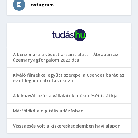
Instagram
A benzin ára a védett árszint alatt – Ábrában az
üzemanyagforgalom 2023 óta
Kiváló filmekkel együtt szerepel a Csendes barát az
év öt legjobb alkotása között
A klímaváltozás a vállalatok működését is átírja
Mérföldkő a digitális adózásban
Visszaesés volt a kiskereskedelemben havi alapon