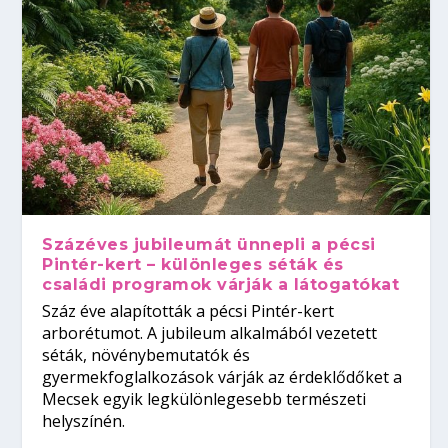
Százéves jubileumát ünnepli a pécsi
Pintér-kert – különleges séták és
családi programok várják a látogatókat
Száz éve alapították a pécsi Pintér-kert
arborétumot. A jubileum alkalmából vezetett
séták, növénybemutatók és
gyermekfoglalkozások várják az érdeklődőket a
Mecsek egyik legkülönlegesebb természeti
helyszínén.