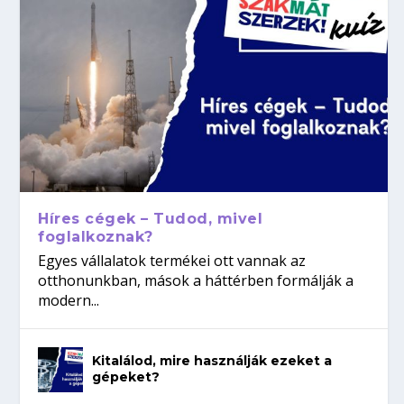
Híres cégek – Tudod, mivel
foglalkoznak?
Egyes vállalatok termékei ott vannak az
otthonunkban, mások a háttérben formálják a
modern...
Kitalálod, mire használják ezeket a
gépeket?