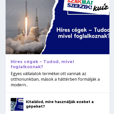
Híres cégek – Tudod, mivel
foglalkoznak?
Egyes vállalatok termékei ott vannak az
otthonunkban, mások a háttérben formálják a
modern...
Kitalálod, mire használják ezeket a
gépeket?