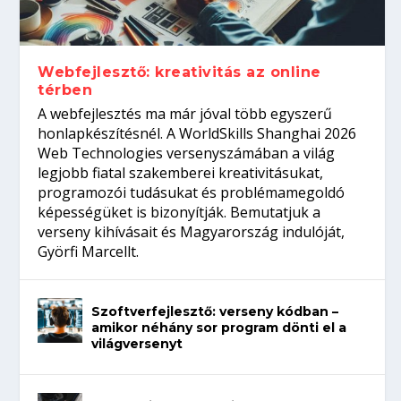
gépeket?
Tanulj szakmát!
amikor néhány sor program dönti el a
telefon nélkül?
világversenyt...
Webfejlesztő: kreativitás az online
térben
A webfejlesztés ma már jóval több egyszerű
honlapkészítésnél. A WorldSkills Shanghai 2026
Web Technologies versenyszámában a világ
legjobb fiatal szakemberei kreativitásukat,
programozói tudásukat és problémamegoldó
képességüket is bizonyítják. Bemutatjuk a
verseny kihívásait és Magyarország indulóját,
Györfi Marcellt.
Szoftverfejlesztő: verseny kódban –
amikor néhány sor program dönti el a
világversenyt