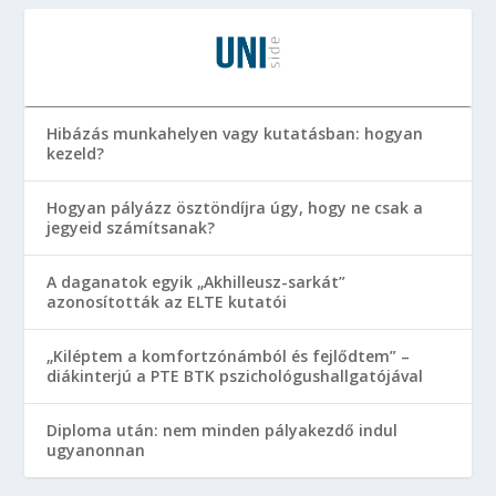
Hibázás munkahelyen vagy kutatásban: hogyan
kezeld?
Hogyan pályázz ösztöndíjra úgy, hogy ne csak a
jegyeid számítsanak?
A daganatok egyik „Akhilleusz-sarkát”
azonosították az ELTE kutatói
„Kiléptem a komfortzónámból és fejlődtem” –
diákinterjú a PTE BTK pszichológushallgatójával
Diploma után: nem minden pályakezdő indul
ugyanonnan