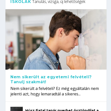
Tanulás, vizsga, új lehetőségek
ISKOLÁK
Nem sikerült az egyetemi felvételi?
Tanulj szakmát!
Nem sikerült a felvételi? Ez még egyáltalán nem
jelenti azt, hogy lemaradtál a sikeres...
Húsz fiatal tanár nyerhet ösztöndíjat a