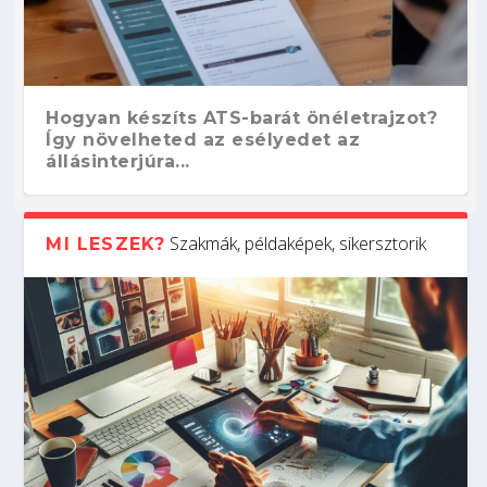
Hogyan készíts ATS-barát önéletrajzot?
Így növelheted az esélyedet az
állásinterjúra...
Szakmák, példaképek, sikersztorik
MI LESZEK?
Kitalálod, mire használják ezeket a
Nem sikerült az egyetemi felvételi?
Szoftverfejlesztő: verseny kódban –
Digitális detox – hogyan kapcsolódj ki