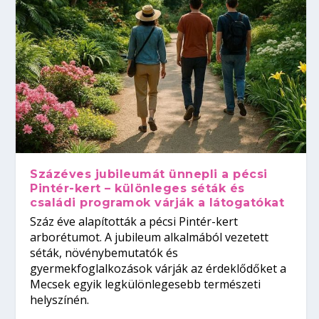
Százéves jubileumát ünnepli a pécsi
Pintér-kert – különleges séták és
családi programok várják a látogatókat
Száz éve alapították a pécsi Pintér-kert
arborétumot. A jubileum alkalmából vezetett
séták, növénybemutatók és
gyermekfoglalkozások várják az érdeklődőket a
Mecsek egyik legkülönlegesebb természeti
helyszínén.