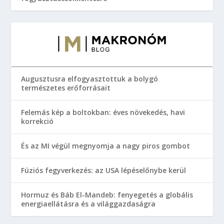
Augusztusra elfogyasztottuk a bolygó
természetes erőforrásait
Felemás kép a boltokban: éves növekedés, havi
korrekció
És az MI végül megnyomja a nagy piros gombot
Fúziós fegyverkezés: az USA lépéselőnybe kerül
Hormuz és Báb El-Mandeb: fenyegetés a globális
energiaellátásra és a világgazdaságra