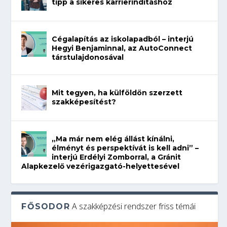
tipp a sikeres karrierindításhoz
Cégalapítás az iskolapadból – interjú
Hegyi Benjaminnal, az AutoConnect
társtulajdonosával
Mit tegyen, ha külföldön szerzett
szakképesítést?
„Ma már nem elég állást kínálni,
élményt és perspektívát is kell adni” –
interjú Erdélyi Zomborral, a Gránit
Alapkezelő vezérigazgató-helyettesével
A szakképzési rendszer friss témái
FŐSODOR