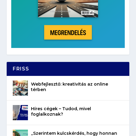
FRISS
Webfejlesztő: kreativitás az online
térben
Híres cégek – Tudod, mivel
foglalkoznak?
„Szerintem kulcskérdés, hogy honnan