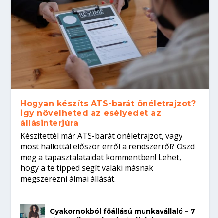
Hogyan készíts ATS-barát önéletrajzot?
Így növelheted az esélyedet az
állásinterjúra
Készítettél már ATS-barát önéletrajzot, vagy
most hallottál először erről a rendszerről? Oszd
meg a tapasztalataidat kommentben! Lehet,
hogy a te tipped segít valaki másnak
megszerezni álmai állását.
Gyakornokból főállású munkavállaló – 7