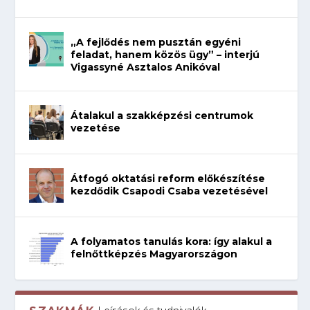
„A fejlődés nem pusztán egyéni
feladat, hanem közös ügy” – interjú
Vigassyné Asztalos Anikóval
Átalakul a szakképzési centrumok
vezetése
Átfogó oktatási reform előkészítése
kezdődik Csapodi Csaba vezetésével
A folyamatos tanulás kora: így alakul a
felnőttképzés Magyarországon