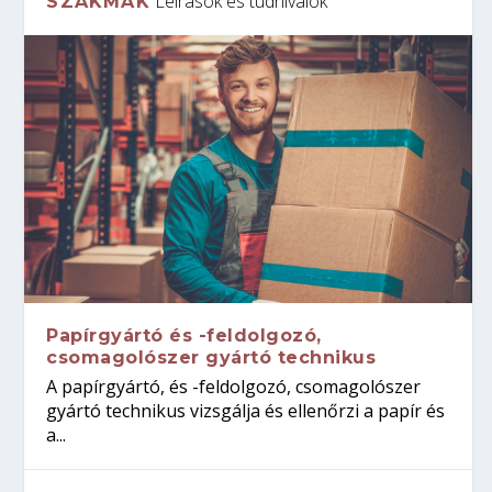
Leírások és tudnivalók
SZAKMÁK
Papírgyártó és -feldolgozó,
csomagolószer gyártó technikus
A papírgyártó, és -feldolgozó, csomagolószer
gyártó technikus vizsgálja és ellenőrzi a papír és
a...