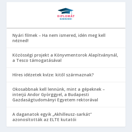
Nyári filmek – Ha nem ismered, idén meg kell
nézned!
Közösségi projekt a Könyvmentorok Alapítványnál,
a Tesco támogatásával
Híres idézetek kvíze: kitől származnak?
Okosabbnak kell lennünk, mint a gépeknek –
interjú Andor Györggyel, a Budapesti
Gazdaságtudományi Egyetem rektorával
A daganatok egyik „Akhilleusz-sarkát”
azonosították az ELTE kutatói