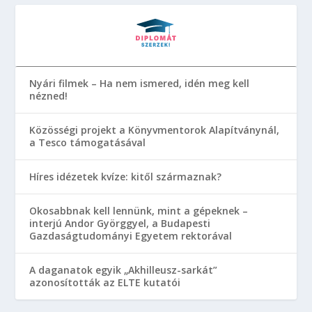
Nyári filmek – Ha nem ismered, idén meg kell
nézned!
Közösségi projekt a Könyvmentorok Alapítványnál,
a Tesco támogatásával
Híres idézetek kvíze: kitől származnak?
Okosabbnak kell lennünk, mint a gépeknek –
interjú Andor Györggyel, a Budapesti
Gazdaságtudományi Egyetem rektorával
A daganatok egyik „Akhilleusz-sarkát”
azonosították az ELTE kutatói