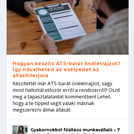
Hogyan készíts ATS-barát önéletrajzot?
Így növelheted az esélyedet az
állásinterjúra
Készítettél már ATS-barát önéletrajzot, vagy
most hallottál először erről a rendszerről? Oszd
meg a tapasztalataidat kommentben! Lehet,
hogy a te tipped segít valaki másnak
megszerezni álmai állását.
Gyakornokból főállású munkavállaló – 7