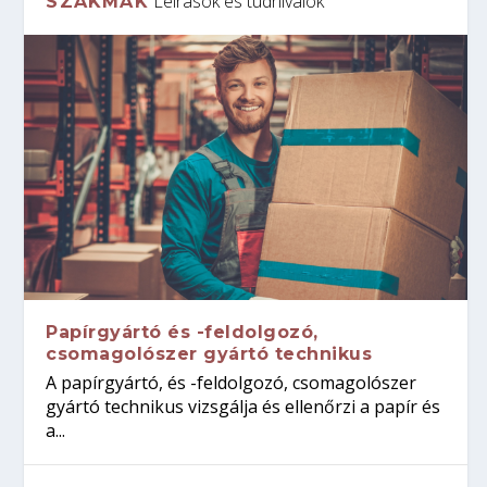
Leírások és tudnivalók
SZAKMÁK
Papírgyártó és -feldolgozó,
csomagolószer gyártó technikus
A papírgyártó, és -feldolgozó, csomagolószer
gyártó technikus vizsgálja és ellenőrzi a papír és
a...