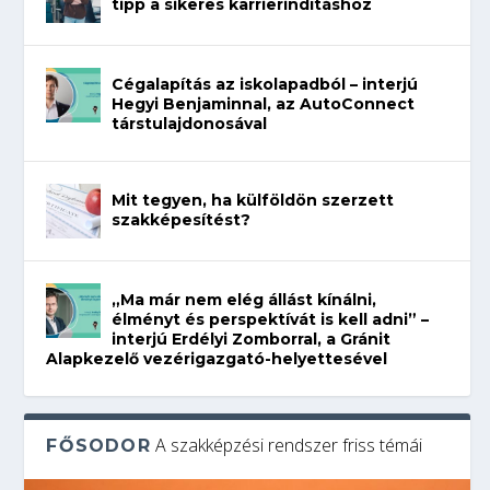
tipp a sikeres karrierindításhoz
Cégalapítás az iskolapadból – interjú
Hegyi Benjaminnal, az AutoConnect
társtulajdonosával
Mit tegyen, ha külföldön szerzett
szakképesítést?
„Ma már nem elég állást kínálni,
élményt és perspektívát is kell adni” –
interjú Erdélyi Zomborral, a Gránit
Alapkezelő vezérigazgató-helyettesével
A szakképzési rendszer friss témái
FŐSODOR