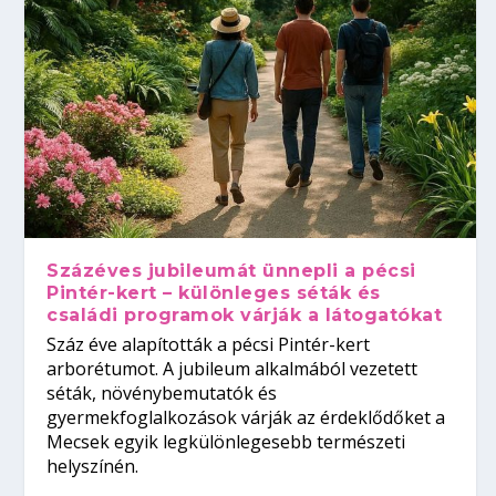
Százéves jubileumát ünnepli a pécsi
Pintér-kert – különleges séták és
családi programok várják a látogatókat
Száz éve alapították a pécsi Pintér-kert
arborétumot. A jubileum alkalmából vezetett
séták, növénybemutatók és
gyermekfoglalkozások várják az érdeklődőket a
Mecsek egyik legkülönlegesebb természeti
helyszínén.