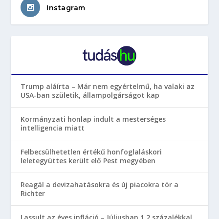
Instagram
Trump aláírta – Már nem egyértelmű, ha valaki az
USA-ban születik, állampolgárságot kap
Kormányzati honlap indult a mesterséges
intelligencia miatt
Felbecsülhetetlen értékű honfoglaláskori
leletegyüttes került elő Pest megyében
Reagál a devizahatásokra és új piacokra tör a
Richter
Lassult az éves infláció – Júliusban 1,2 százalékkal