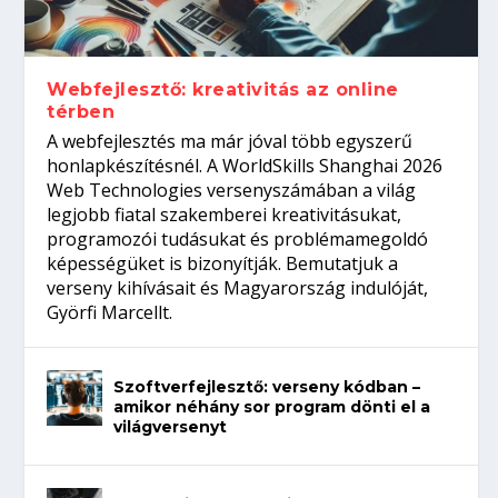
gépeket?
Tanulj szakmát!
amikor néhány sor program dönti el a
telefon nélkül?
világversenyt...
Webfejlesztő: kreativitás az online
térben
A webfejlesztés ma már jóval több egyszerű
honlapkészítésnél. A WorldSkills Shanghai 2026
Web Technologies versenyszámában a világ
legjobb fiatal szakemberei kreativitásukat,
programozói tudásukat és problémamegoldó
képességüket is bizonyítják. Bemutatjuk a
verseny kihívásait és Magyarország indulóját,
Györfi Marcellt.
Szoftverfejlesztő: verseny kódban –
amikor néhány sor program dönti el a
világversenyt