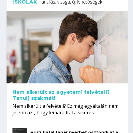
Tanulás, vizsga, új lehetőségek
ISKOLÁK
Nem sikerült az egyetemi felvételi?
Tanulj szakmát!
Nem sikerült a felvételi? Ez még egyáltalán nem
jelenti azt, hogy lemaradtál a sikeres...
Húsz fiatal tanár nyerhet ösztöndíjat a