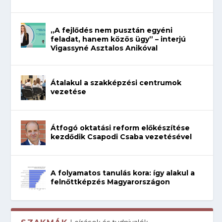
„A fejlődés nem pusztán egyéni
feladat, hanem közös ügy” – interjú
Vigassyné Asztalos Anikóval
Átalakul a szakképzési centrumok
vezetése
Átfogó oktatási reform előkészítése
kezdődik Csapodi Csaba vezetésével
A folyamatos tanulás kora: így alakul a
felnőttképzés Magyarországon