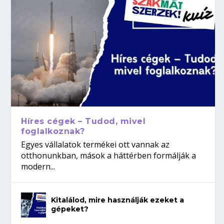
Híres cégek – Tudod, mivel
foglalkoznak?
Egyes vállalatok termékei ott vannak az
otthonunkban, mások a háttérben formálják a
modern...
Kitalálod, mire használják ezeket a
gépeket?