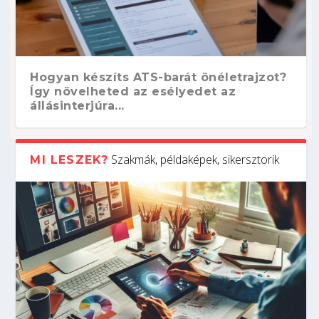
Hogyan készíts ATS-barát önéletrajzot?
Így növelheted az esélyedet az
állásinterjúra...
Szakmák, példaképek, sikersztorik
MI LESZEK?
Kitalálod, mire használják ezeket a
Nem sikerült az egyetemi felvételi?
Szoftverfejlesztő: verseny kódban –
Digitális detox – hogyan kapcsolódj ki