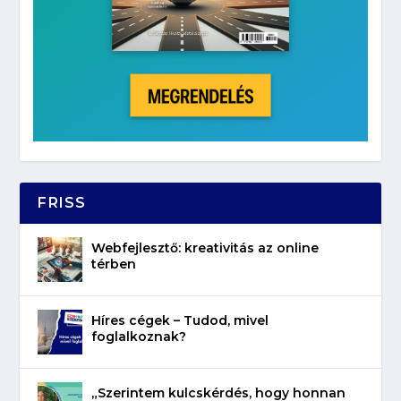
FRISS
Webfejlesztő: kreativitás az online
térben
Híres cégek – Tudod, mivel
foglalkoznak?
„Szerintem kulcskérdés, hogy honnan