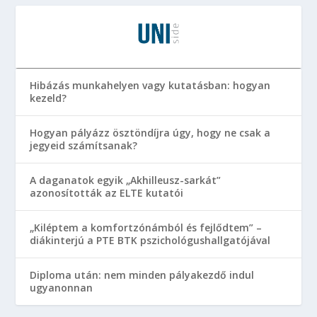
Hibázás munkahelyen vagy kutatásban: hogyan
kezeld?
Hogyan pályázz ösztöndíjra úgy, hogy ne csak a
jegyeid számítsanak?
A daganatok egyik „Akhilleusz-sarkát”
azonosították az ELTE kutatói
„Kiléptem a komfortzónámból és fejlődtem” –
diákinterjú a PTE BTK pszichológushallgatójával
Diploma után: nem minden pályakezdő indul
ugyanonnan