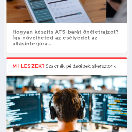
Hogyan készíts ATS-barát önéletrajzot?
Így növelheted az esélyedet az
állásinterjúra...
Szakmák, példaképek, sikersztorik
MI LESZEK?
Kitalálod, mire használják ezeket a
Nem sikerült az egyetemi felvételi?
Szoftverfejlesztő: verseny kódban –
Digitális detox – hogyan kapcsolódj ki