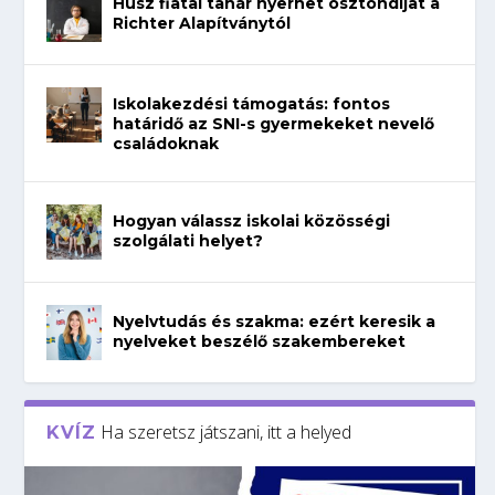
Húsz fiatal tanár nyerhet ösztöndíjat a
Richter Alapítványtól
Iskolakezdési támogatás: fontos
határidő az SNI-s gyermekeket nevelő
családoknak
Hogyan válassz iskolai közösségi
szolgálati helyet?
Nyelvtudás és szakma: ezért keresik a
nyelveket beszélő szakembereket
Ha szeretsz játszani, itt a helyed
KVÍZ