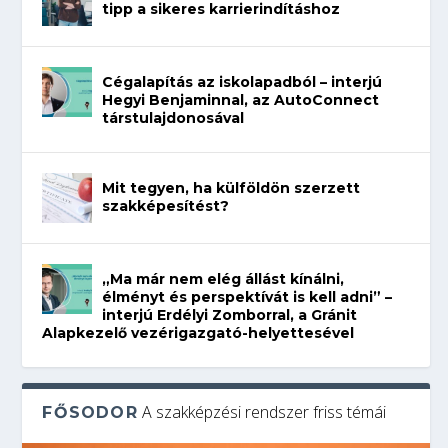
tipp a sikeres karrierindításhoz
Cégalapítás az iskolapadból – interjú
Hegyi Benjaminnal, az AutoConnect
társtulajdonosával
Mit tegyen, ha külföldön szerzett
szakképesítést?
„Ma már nem elég állást kínálni,
élményt és perspektívát is kell adni” –
interjú Erdélyi Zomborral, a Gránit
Alapkezelő vezérigazgató-helyettesével
A szakképzési rendszer friss témái
FŐSODOR