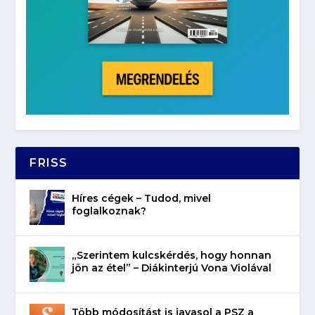
FRISS
Híres cégek – Tudod, mivel
foglalkoznak?
„Szerintem kulcskérdés, hogy honnan
jön az étel” – Diákinterjú Vona Violával
Több módosítást is javasol a PSZ a