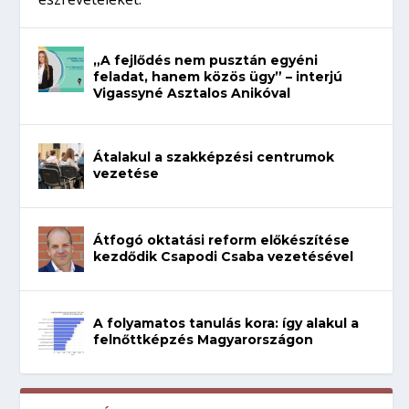
„A fejlődés nem pusztán egyéni
feladat, hanem közös ügy” – interjú
Vigassyné Asztalos Anikóval
Átalakul a szakképzési centrumok
vezetése
Átfogó oktatási reform előkészítése
kezdődik Csapodi Csaba vezetésével
A folyamatos tanulás kora: így alakul a
felnőttképzés Magyarországon