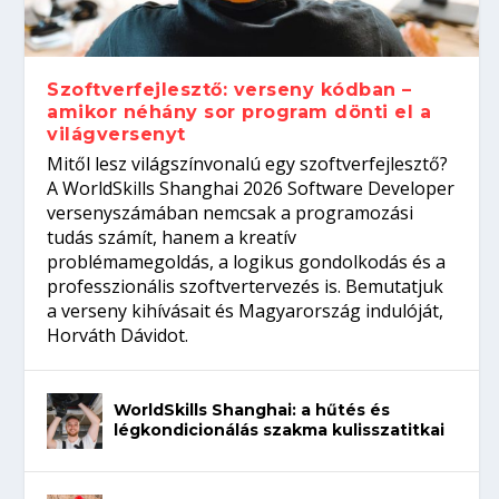
gépeket?
Tanulj szakmát!
amikor néhány sor program dönti el a
telefon nélkül?
világversenyt...
Szoftverfejlesztő: verseny kódban –
amikor néhány sor program dönti el a
világversenyt
Mitől lesz világszínvonalú egy szoftverfejlesztő?
A WorldSkills Shanghai 2026 Software Developer
versenyszámában nemcsak a programozási
tudás számít, hanem a kreatív
problémamegoldás, a logikus gondolkodás és a
professzionális szoftvertervezés is. Bemutatjuk
a verseny kihívásait és Magyarország indulóját,
Horváth Dávidot.
WorldSkills Shanghai: a hűtés és
légkondicionálás szakma kulisszatitkai