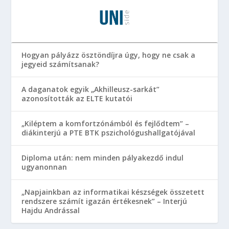
Hogyan pályázz ösztöndíjra úgy, hogy ne csak a
jegyeid számítsanak?
A daganatok egyik „Akhilleusz-sarkát”
azonosították az ELTE kutatói
„Kiléptem a komfortzónámból és fejlődtem” –
diákinterjú a PTE BTK pszichológushallgatójával
Diploma után: nem minden pályakezdő indul
ugyanonnan
„Napjainkban az informatikai készségek összetett
rendszere számít igazán értékesnek” – Interjú
Hajdu Andrással