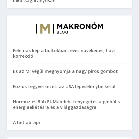
lakosságarányosan
Felemás kép a boltokban: éves növekedés, havi
korrekció
És az MI végül megnyomja a nagy piros gombot
Fúziós fegyverkezés: az USA lépéselőnybe kerül
Hormuz és Báb El-Mandeb: fenyegetés a globális
energiaellátásra és a világgazdaságra
A hét ábrája