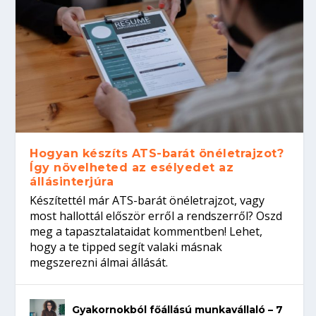
Hogyan készíts ATS-barát önéletrajzot?
Így növelheted az esélyedet az
állásinterjúra
Készítettél már ATS-barát önéletrajzot, vagy
most hallottál először erről a rendszerről? Oszd
meg a tapasztalataidat kommentben! Lehet,
hogy a te tipped segít valaki másnak
megszerezni álmai állását.
Gyakornokból főállású munkavállaló – 7