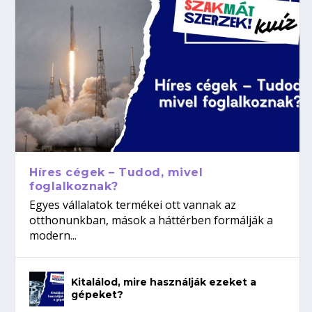
Híres cégek – Tudod, mivel
foglalkoznak?
Egyes vállalatok termékei ott vannak az
otthonunkban, mások a háttérben formálják a
modern...
Kitalálod, mire használják ezeket a
gépeket?