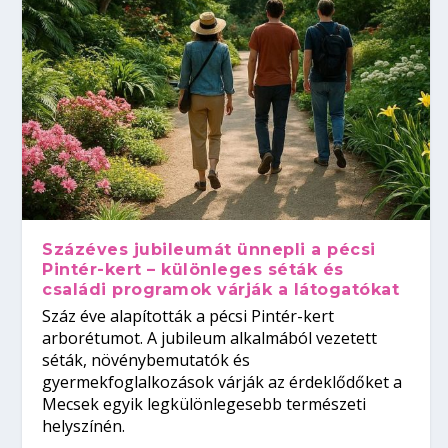
Százéves jubileumát ünnepli a pécsi
Pintér-kert – különleges séták és
családi programok várják a látogatókat
Száz éve alapították a pécsi Pintér-kert
arborétumot. A jubileum alkalmából vezetett
séták, növénybemutatók és
gyermekfoglalkozások várják az érdeklődőket a
Mecsek egyik legkülönlegesebb természeti
helyszínén.