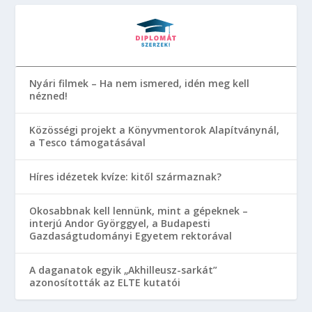
Nyári filmek – Ha nem ismered, idén meg kell
nézned!
Közösségi projekt a Könyvmentorok Alapítványnál,
a Tesco támogatásával
Híres idézetek kvíze: kitől származnak?
Okosabbnak kell lennünk, mint a gépeknek –
interjú Andor Györggyel, a Budapesti
Gazdaságtudományi Egyetem rektorával
A daganatok egyik „Akhilleusz-sarkát”
azonosították az ELTE kutatói