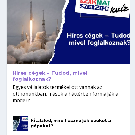
Híres cégek – Tudod, mivel
foglalkoznak?
Egyes vállalatok termékei ott vannak az
otthonunkban, mások a háttérben formálják a
modern...
Kitalálod, mire használják ezeket a
gépeket?