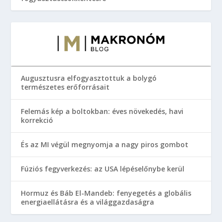
Augusztusra elfogyasztottuk a bolygó
természetes erőforrásait
Felemás kép a boltokban: éves növekedés, havi
korrekció
És az MI végül megnyomja a nagy piros gombot
Fúziós fegyverkezés: az USA lépéselőnybe kerül
Hormuz és Báb El-Mandeb: fenyegetés a globális
energiaellátásra és a világgazdaságra