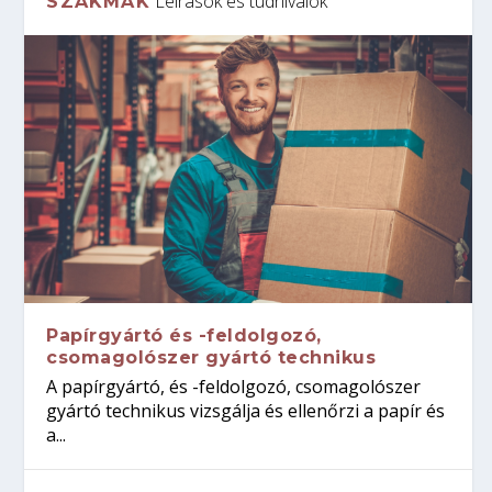
Leírások és tudnivalók
SZAKMÁK
Papírgyártó és -feldolgozó,
csomagolószer gyártó technikus
A papírgyártó, és -feldolgozó, csomagolószer
gyártó technikus vizsgálja és ellenőrzi a papír és
a...