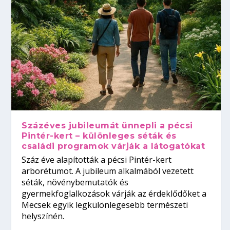
Százéves jubileumát ünnepli a pécsi
Pintér-kert – különleges séták és
családi programok várják a látogatókat
Száz éve alapították a pécsi Pintér-kert
arborétumot. A jubileum alkalmából vezetett
séták, növénybemutatók és
gyermekfoglalkozások várják az érdeklődőket a
Mecsek egyik legkülönlegesebb természeti
helyszínén.