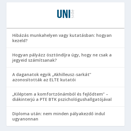
Hibázás munkahelyen vagy kutatásban: hogyan
kezeld?
Hogyan pályázz ösztöndíjra úgy, hogy ne csak a
jegyeid számítsanak?
A daganatok egyik „Akhilleusz-sarkát”
azonosították az ELTE kutatói
„Kiléptem a komfortzónámból és fejlődtem” –
diákinterjú a PTE BTK pszichológushallgatójával
Diploma után: nem minden pályakezdő indul
ugyanonnan