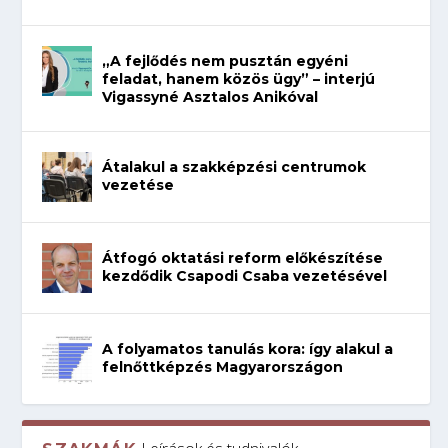
„A fejlődés nem pusztán egyéni
feladat, hanem közös ügy” – interjú
Vigassyné Asztalos Anikóval
Átalakul a szakképzési centrumok
vezetése
Átfogó oktatási reform előkészítése
kezdődik Csapodi Csaba vezetésével
A folyamatos tanulás kora: így alakul a
felnőttképzés Magyarországon