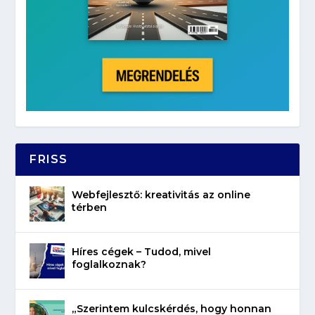
FRISS
Webfejlesztő: kreativitás az online
térben
Híres cégek – Tudod, mivel
foglalkoznak?
„Szerintem kulcskérdés, hogy honnan