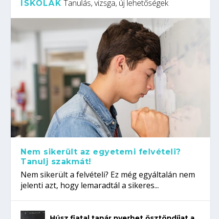
Tanulás, vizsga, új lehetőségek
ISKOLÁK
Nem sikerült az egyetemi felvételi?
Tanulj szakmát!
Nem sikerült a felvételi? Ez még egyáltalán nem
jelenti azt, hogy lemaradtál a sikeres...
Húsz fiatal tanár nyerhet ösztöndíjat a