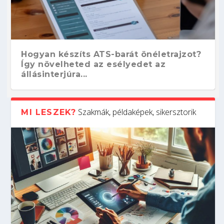
Hogyan készíts ATS-barát önéletrajzot?
Így növelheted az esélyedet az
állásinterjúra...
Szakmák, példaképek, sikersztorik
MI LESZEK?
Kitalálod, mire használják ezeket a
Nem sikerült az egyetemi felvételi?
Szoftverfejlesztő: verseny kódban –
Digitális detox – hogyan kapcsolódj ki