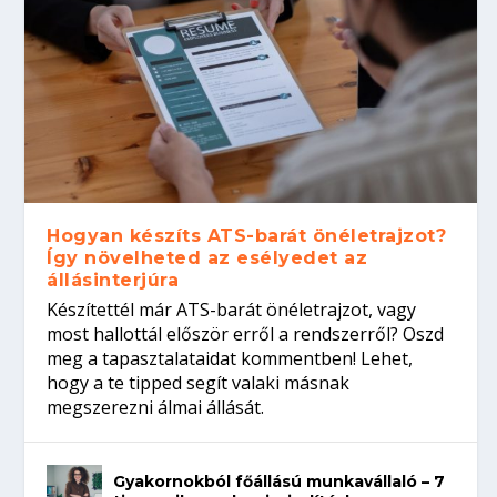
Hogyan készíts ATS-barát önéletrajzot?
Így növelheted az esélyedet az
állásinterjúra
Készítettél már ATS-barát önéletrajzot, vagy
most hallottál először erről a rendszerről? Oszd
meg a tapasztalataidat kommentben! Lehet,
hogy a te tipped segít valaki másnak
megszerezni álmai állását.
Gyakornokból főállású munkavállaló – 7