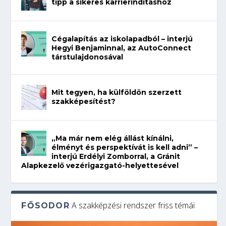
tipp a sikeres karrierindításhoz
Cégalapítás az iskolapadból – interjú
Hegyi Benjaminnal, az AutoConnect
társtulajdonosával
Mit tegyen, ha külföldön szerzett
szakképesítést?
„Ma már nem elég állást kínálni,
élményt és perspektívát is kell adni” –
interjú Erdélyi Zomborral, a Gránit
Alapkezelő vezérigazgató-helyettesével
A szakképzési rendszer friss témái
FŐSODOR