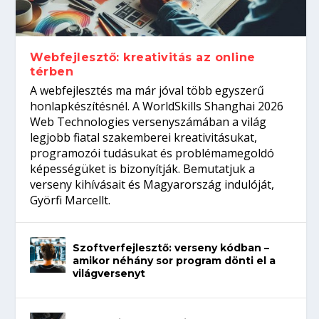
gépeket?
Tanulj szakmát!
amikor néhány sor program dönti el a
telefon nélkül?
világversenyt...
Webfejlesztő: kreativitás az online
térben
A webfejlesztés ma már jóval több egyszerű
honlapkészítésnél. A WorldSkills Shanghai 2026
Web Technologies versenyszámában a világ
legjobb fiatal szakemberei kreativitásukat,
programozói tudásukat és problémamegoldó
képességüket is bizonyítják. Bemutatjuk a
verseny kihívásait és Magyarország indulóját,
Györfi Marcellt.
Szoftverfejlesztő: verseny kódban –
amikor néhány sor program dönti el a
világversenyt